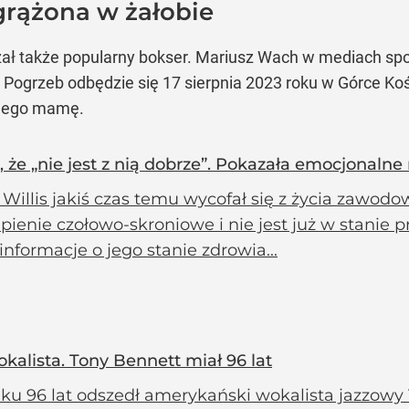
grążona w żałobie
azał także popularny bokser. Mariusz Wach w mediach sp
Pogrzeb odbędzie się 17 sierpnia 2023 roku w Górce Kośc
 jego mamę.
, że „nie jest z nią dobrze”. Pokazała emocjonalne
Willis jakiś czas temu wycofał się z życia zawodow
pienie czołowo-skroniowe i nie jest już w stanie
nformacje o jego stanie zdrowia...
kalista. Tony Bennett miał 96 lat
ku 96 lat odszedł amerykański wokalista jazzowy