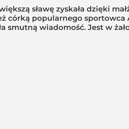
większą sławę zyskała dzięki ma
eż córką popularnego sportowca A
ła smutną wiadomość. Jest w żało