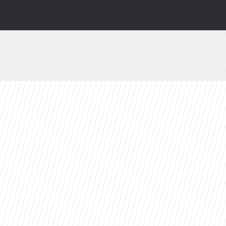
wy serial Disney+ to ekranizacja głośnej powie
. Już jutro w CANAL+
 powroty i zaskakujące nowości w ramówce