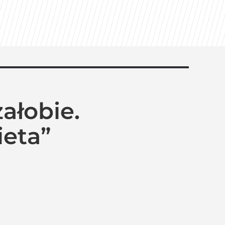
ałobie.
ieta”