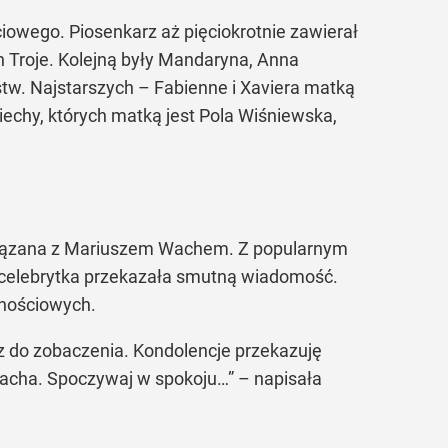
ciowego. Piosenkarz aż pięciokrotnie zawierał
 Troje. Kolejną były Mandaryna, Anna
stw. Najstarszych – Fabienne i Xaviera matką
echy, których matką jest Pola Wiśniewska,
związana z Mariuszem Wachem. Z popularnym
z celebrytka przekazała smutną wiadomość.
znościowych.
 do zobaczenia. Kondolencje przekazuję
Wacha. Spoczywaj w spokoju…” – napisała