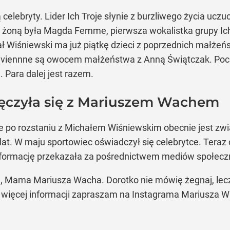
celebryty. Lider Ich Troje słynie z burzliwego życia uczu
 żoną była Magda Femme, pierwsza wokalistka grupy Ich
ał Wiśniewski ma już piątkę dzieci z poprzednich małżeń
 Viviennne są owocem małżeństwa z Anną Świątczak. Poci
. Para dalej jest razem.
ręczyła się z Mariuszem Wachem
cie po rozstaniu z Michałem Wiśniewskim obecnie jest 
lat. W maju sportowiec oświadczył się celebrytce. Tera
nformację przekazała za pośrednictwem mediów społec
, Mama Mariusza Wacha. Dorotko nie mówię żegnaj, lecz
o więcej informacji zapraszam na Instagrama Mariusza 