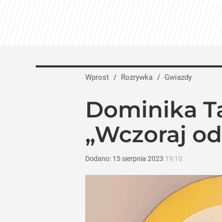
Jesień pełna hitów w TVN. Jubileusze, „
dodaj
Nazywali ją „polską Marilyn Monroe”. On
Wprost
/
Rozrywka
/
Gwiazdy
dodaj
Dominika Ta
Tego sondażu premier nie może zlekce
„Wczoraj od
8
Dodano:
15
sierpnia
2023
19:10