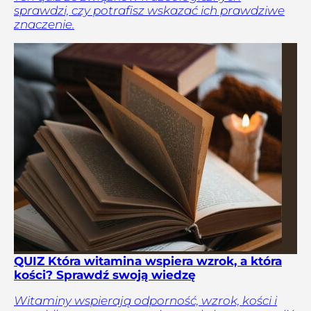
sprawdzi, czy potrafisz wskazać ich prawdziwe
znaczenie.
QUIZ Która witamina wspiera wzrok, a która
kości? Sprawdź swoją wiedzę
Witaminy wspierają odporność, wzrok, kości i