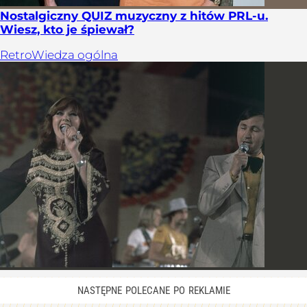
Nostalgiczny QUIZ muzyczny z hitów PRL-u.
Wiesz, kto je śpiewał?
Retro
Wiedza ogólna