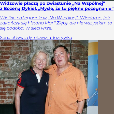
Widzowie płaczą po zwiastunie „Na Wspólnej”
z Bożeną Dykiel. „Myślę, że to piękne pożegnanie”
Wielkie pożegnanie w „Na Wspólnej”. Wiadomo, jak
zakończy się historia Marii Zięby, ale nie wszystkim to
się podoba. W sieci wrze.
Seriale
Gwiazdy
Telewizja
Rozrywka