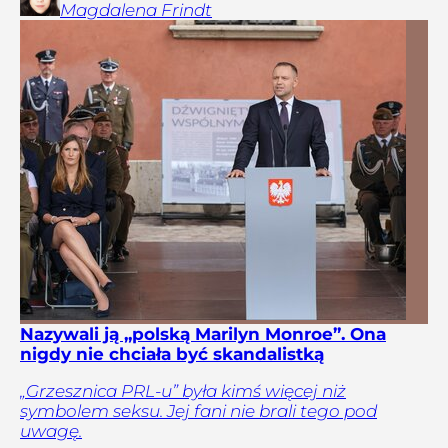
Magdalena
Frindt
Nazywali ją „polską Marilyn Monroe”. Ona
nigdy nie chciała być skandalistką
„Grzesznica PRL-u” była kimś więcej niż
symbolem seksu. Jej fani nie brali tego pod
uwagę.