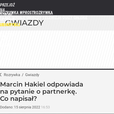
PRZEJDŹ
NA
ROZRYWKA WPROST
STRONĘ
FILMY
SERIALE
GWIAZDY
TELEWIZJA
QUIZY
GALERIE
GŁÓWNĄ
GWIAZDY
WPROST.PL
UBSKRYBUJ
ZALOGUJ
MENU
Rozrywka
/
Gwiazdy
Marcin Hakiel odpowiada
na pytanie o partnerkę.
Co napisał?
Dodano:
15
sierpnia
2022
16:53