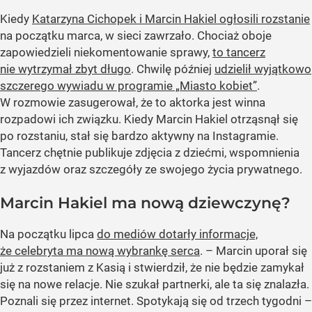
Kiedy
Katarzyna Cichopek i Marcin Hakiel ogłosili rozstanie
na początku marca, w sieci zawrzało. Chociaż oboje
zapowiedzieli niekomentowanie sprawy,
to tancerz
nie wytrzymał zbyt długo
. Chwilę później
udzielił wyjątkowo
szczerego wywiadu w programie „Miasto kobiet”
.
W rozmowie zasugerował, że to aktorka jest winna
rozpadowi ich związku. Kiedy Marcin Hakiel otrząsnął się
po rozstaniu, stał się bardzo aktywny na Instagramie.
Tancerz chętnie publikuje zdjęcia z dziećmi, wspomnienia
z wyjazdów oraz szczegóły ze swojego życia prywatnego.
Marcin Hakiel ma nową dziewczynę?
Na początku lipca
do mediów dotarły informacje,
że celebryta ma nową wybrankę serca
. – Marcin uporał się
już z rozstaniem z Kasią i stwierdził, że nie będzie zamykał
się na nowe relacje. Nie szukał partnerki, ale ta się znalazła.
Poznali się przez internet. Spotykają się od trzech tygodni –