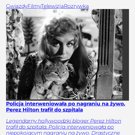
Gwiazdy
Filmy
Telewizja
Rozrywka
Policja interweniowała po nagraniu na żywo.
Perez Hilton trafił do szpitala
Legendarny hollywoodzki bloger Perez Hilton
trafił do szpitala. Policja interweniowała po
niepokojącym nagraniu na żywo. Drastyczne