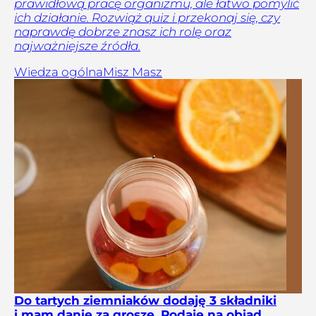
prawidłową pracę organizmu, ale łatwo pomylić
ich działanie. Rozwiąż quiz i przekonaj się, czy
naprawdę dobrze znasz ich rolę oraz
najważniejsze źródła.
Wiedza ogólna
Misz Masz
Do tartych ziemniaków dodaję 3 składniki
i mam danie za grosze. Podaję na obiad