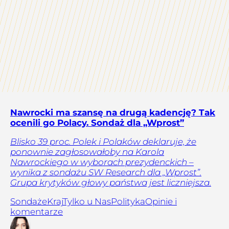
Nawrocki ma szansę na drugą kadencję? Tak
ocenili go Polacy. Sondaż dla „Wprost”
Blisko 39 proc. Polek i Polaków deklaruje, że
ponownie zagłosowałoby na Karola
Nawrockiego w wyborach prezydenckich –
wynika z sondażu SW Research dla „Wprost”.
Grupa krytyków głowy państwa jest liczniejsza.
Sondaże
Kraj
Tylko u Nas
Polityka
Opinie i
komentarze