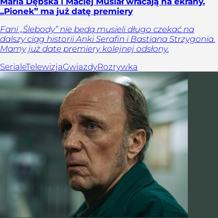
Maria Dębska i Maciej Musiał wracają na ekrany.
„Pionek” ma już datę premiery
Fani „Ślebody” nie będą musieli długo czekać na
dalszy ciąg historii Anki Serafin i Bastiana Strzygonia.
Mamy już datę premiery kolejnej odsłony.
Seriale
Telewizja
Gwiazdy
Rozrywka