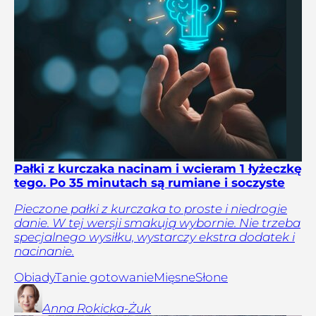
Pałki z kurczaka nacinam i wcieram 1 łyżeczkę
tego. Po 35 minutach są rumiane i soczyste
Pieczone pałki z kurczaka to proste i niedrogie
danie. W tej wersji smakują wybornie. Nie trzeba
specjalnego wysiłku, wystarczy ekstra dodatek i
nacinanie.
Obiady
Tanie gotowanie
Mięsne
Słone
Anna
Rokicka-Żuk