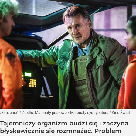
„Skażenie”
/ Źródło:
Materiały prasowe
/
Materiały dystrybutora / Kino Świat
Tajemniczy organizm budzi się i zaczyna
błyskawicznie się rozmnażać. Problem