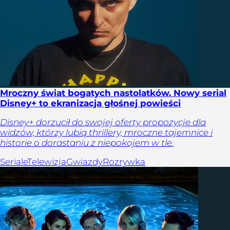
Mroczny świat bogatych nastolatków. Nowy serial
Disney+ to ekranizacja głośnej powieści
Disney+ dorzucił do swojej oferty propozycję dla
widzów, którzy lubią thrillery, mroczne tajemnice i
historie o dorastaniu z niepokojem w tle.
Seriale
Telewizja
Gwiazdy
Rozrywka