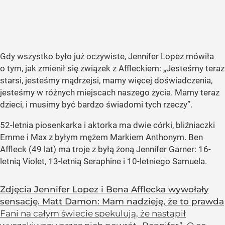
Gdy wszystko było już oczywiste, Jennifer Lopez mówiła
o tym, jak zmienił się związek z Affleckiem: „Jesteśmy teraz
starsi, jesteśmy mądrzejsi, mamy więcej doświadczenia,
jesteśmy w różnych miejscach naszego życia. Mamy teraz
dzieci, i musimy być bardzo świadomi tych rzeczy”.
52-letnia piosenkarka i aktorka ma dwie córki, bliźniaczki
Emme i Max z byłym mężem Markiem Anthonym. Ben
Affleck (49 lat) ma troje z byłą żoną Jennifer Garner: 16-
letnią Violet, 13-letnią Seraphine i 10-letniego Samuela.
Zdjęcia Jennifer Lopez i Bena Afflecka wywołały
sensację. Matt Damon: Mam nadzieję, że to prawda
Fani na całym świecie spekulują, że nastąpił