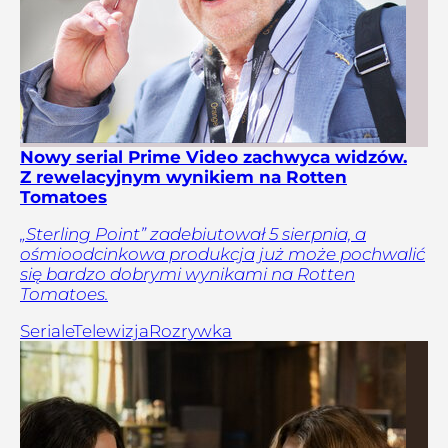
Nowy serial Prime Video zachwyca widzów.
Z rewelacyjnym wynikiem na Rotten
Tomatoes
„Sterling Point” zadebiutował 5 sierpnia, a
ośmioodcinkowa produkcja już może pochwalić
się bardzo dobrymi wynikami na Rotten
Tomatoes.
Seriale
Telewizja
Rozrywka