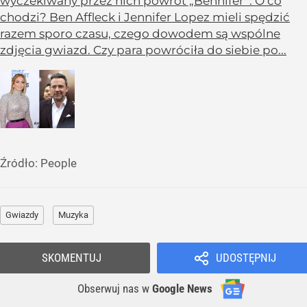
wyczekiwany przez nich powrót „Bennifer”. O co
chodzi? Ben Affleck i Jennifer Lopez mieli spędzić
razem sporo czasu, czego dowodem są wspólne
zdjęcia gwiazd. Czy para powróciła do siebie po...
Źródło:
People
Gwiazdy
Muzyka
SKOMENTUJ
UDOSTĘPNIJ
Obserwuj nas
w
Google News