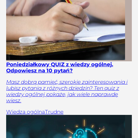
Poniedziałkowy QUIZ z wiedzy ogólnej.
Odpowiesz na 10 pytań?
Masz dobrą pamięć, szerokie zainteresowania i
lubisz pytania z różnych dziedzin? Ten quiz z
wiedzy ogólnej pokaże, jak wiele naprawdę
wiesz.
Wiedza ogólna
Trudne