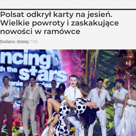
Polsat odkrył karty na jesień.
Wielkie powroty i zaskakujące
nowości w ramówce
Dodano:
dzisiaj
7:02