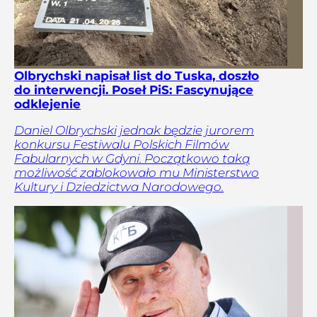
Olbrychski napisał list do Tuska, doszło
do interwencji. Poseł PiS: Fascynujące
odklejenie
Daniel Olbrychski jednak będzie jurorem
konkursu Festiwalu Polskich Filmów
Fabularnych w Gdyni. Początkowo taką
możliwość zablokowało mu Ministerstwo
Kultury i Dziedzictwa Narodowego.