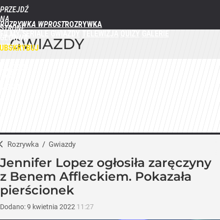
PRZEJDŹ
NA
ROZRYWKA WPROST
STRONĘ
FILMY
SERIALE
GWIAZDY
TELEWIZJA
QUIZY
GALERIE
GŁÓWNĄ
GWIAZDY
WPROST.PL
UBSKRYBUJ
ZALOGUJ
MENU
Rozrywka
/
Gwiazdy
Jennifer Lopez ogłosiła zaręczyny
z Benem Affleckiem. Pokazała
pierścionek
Dodano:
9
kwietnia
2022
11:27