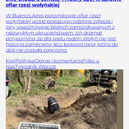
ofiar rzezi wołyńskiej
W Buenos Aires potomkowie ofiar rzezi
wołyńskiej wciąż pokazują rodzinne zdjęcia i
listy, wspominając bliskich zamordowanych z
niezwykłym okrucieństwem. Ich dramat
przypomina, że dla wielu rodzin Wołyń nie jest
historią zamkniętą, lecz bolesną raną, która do
dziś nie została zagojona.
Kraj
Polityka
Opinie i komentarze
Tylko u
Nas
Tygodnik Wprost