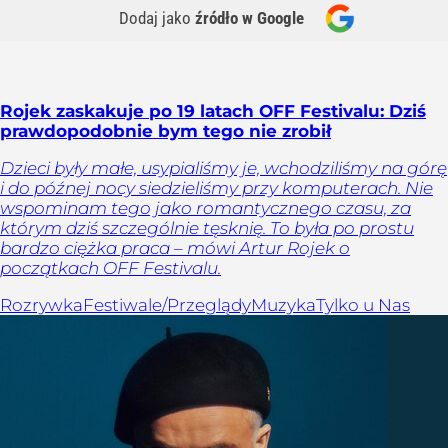
Dodaj jako
źródło w Google
Rojek zaskakuje po 19 latach OFF Festivalu: Dziś
prawdopodobnie bym tego nie zrobił
Dzieci były małe, usypialiśmy je, wchodziliśmy na górę
i do późnej nocy siedzieliśmy przy komputerach. Nie
wspominam tego jako romantycznego czasu, za
którym dziś szczególnie tęsknię. To była po prostu
bardzo ciężka praca – mówi Artur Rojek o
początkach OFF Festivalu.
Rozrywka
Festiwale/Przeglądy
Muzyka
Tylko u Nas