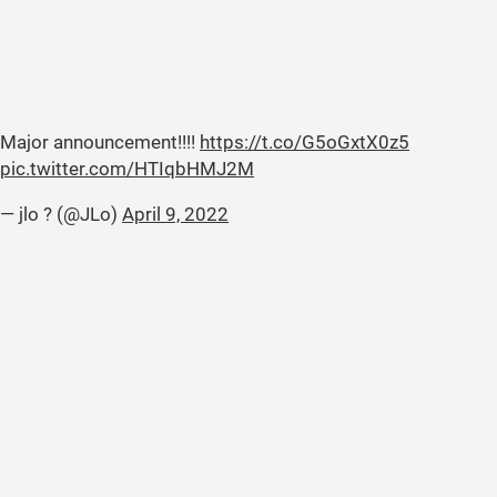
Major announcement!!!!
https://t.co/G5oGxtX0z5
pic.twitter.com/HTIqbHMJ2M
— jlo ? (@JLo)
April 9, 2022