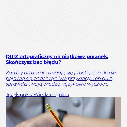
QUIZ ortograficzny na piątkowy poranek.
Skończysz bez błędu?
Zasady ortografii wydają się proste, dopóki nie
pojawią się podchwytliwe przykłady. Ten quiz
sprawdzi twoją wiedzę i językowe wyczucie.
Język polski
Wiedza ogólna