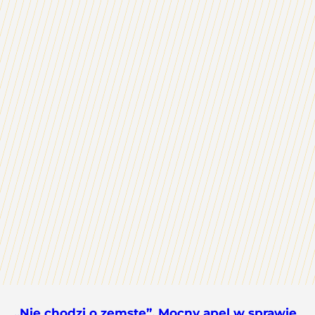
„Nie chodzi o zemstę”. Mocny apel w sprawie