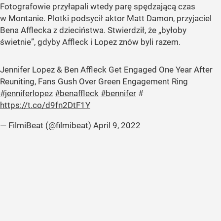
Fotografowie przyłapali wtedy parę spędzającą czas
w Montanie. Plotki podsycił aktor Matt Damon, przyjaciel
Bena Afflecka z dzieciństwa. Stwierdził, że „byłoby
świetnie”, gdyby Affleck i Lopez znów byli razem.
Jennifer Lopez & Ben Affleck Get Engaged One Year After
Reuniting, Fans Gush Over Green Engagement Ring
#jenniferlopez
#benaffleck
#bennifer
#
https://t.co/d9fn2DtF1Y
— FilmiBeat (@filmibeat)
April 9, 2022