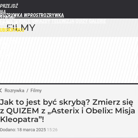
PRZEJDŹ
NA
ROZRYWKA WPROST
STRONĘ
FILMY
SERIALE
GWIAZDY
TELEWIZJA
QUIZY
GALERIE
GŁÓWNĄ
FILMY
WPROST.PL
UBSKRYBUJ
ZALOGUJ
MENU
Rozrywka
/
Filmy
Jak to jest być skrybą? Zmierz się
z QUIZEM z „Asterix i Obelix: Misja
Kleopatra”!
Dodano:
18
marca
2025
15:26