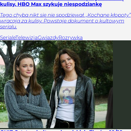
kulisy. HBO Max szykuje niespodziankę
Tego chyba nikt się nie spodziewał. „Kochane kłopoty”
wracają za kulisy. Powstaje dokument o kultowym
serialu.
Seriale
Telewizja
Gwiazdy
Rozrywka