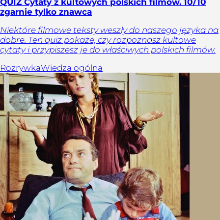
QUIZ Cytaty z kultowych polskich filmów. 10/10
zgarnie tylko znawca
Niektóre filmowe teksty weszły do naszego języka na
dobre. Ten quiz pokaże, czy rozpoznasz kultowe
cytaty i przypiszesz je do właściwych polskich filmów.
Rozrywka
Wiedza ogólna