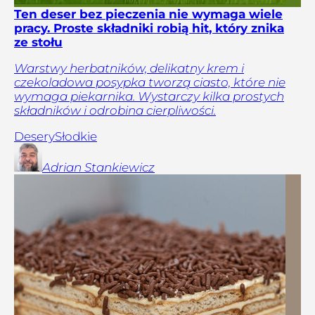
Ten deser bez pieczenia nie wymaga wiele
pracy. Proste składniki robią hit, który znika
ze stołu
Warstwy herbatników, delikatny krem i
czekoladowa posypka tworzą ciasto, które nie
wymaga piekarnika. Wystarczy kilka prostych
składników i odrobina cierpliwości.
Desery
Słodkie
Adrian
Stankiewicz