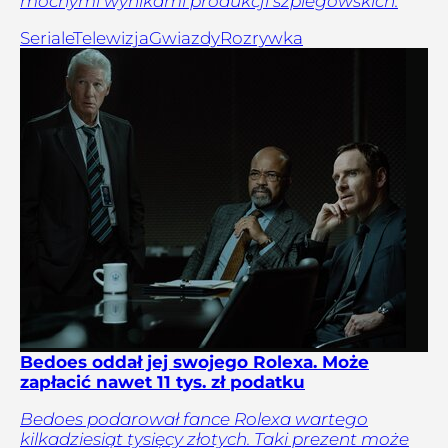
mocnymi wynikami produkcji szpiegowskich.
Seriale
Telewizja
Gwiazdy
Rozrywka
Bedoes oddał jej swojego Rolexa. Może
zapłacić nawet 11 tys. zł podatku
Bedoes podarował fance Rolexa wartego
kilkadziesiąt tysięcy złotych. Taki prezent może