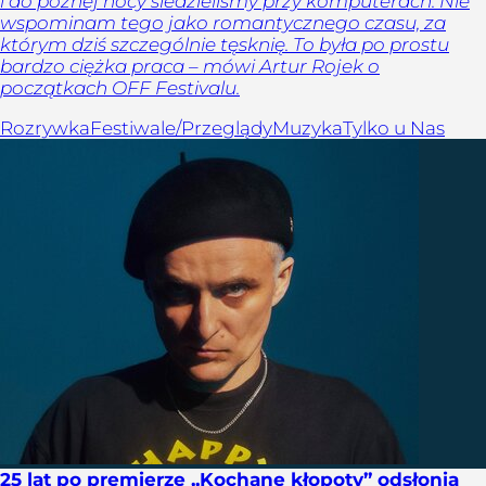
i do późnej nocy siedzieliśmy przy komputerach. Nie
wspominam tego jako romantycznego czasu, za
którym dziś szczególnie tęsknię. To była po prostu
bardzo ciężka praca – mówi Artur Rojek o
początkach OFF Festivalu.
Rozrywka
Festiwale/Przeglądy
Muzyka
Tylko u Nas
25 lat po premierze „Kochane kłopoty” odsłonią