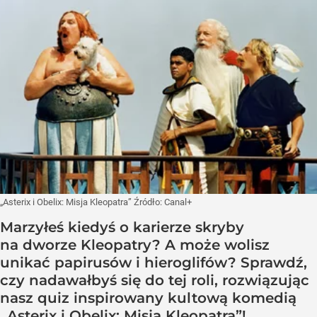
„Asterix i Obelix: Misja Kleopatra”
Źródło:
Canal+
Marzyłeś kiedyś o karierze skryby
na dworze Kleopatry? A może wolisz
unikać papirusów i hieroglifów? Sprawdź,
czy nadawałbyś się do tej roli, rozwiązując
nasz quiz inspirowany kultową komedią
„Asterix i Obelix: Misja Kleopatra”!