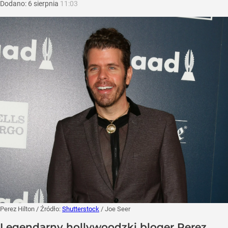
Dodano:
6
sierpnia
11:03
Perez Hilton
/ Źródło:
Shutterstock
/
Joe Seer
Legendarny hollywoodzki bloger Perez