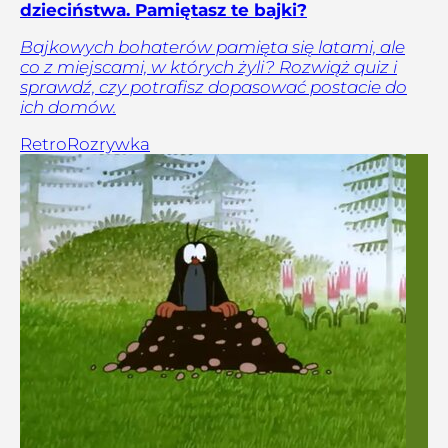
dzieciństwa. Pamiętasz te bajki?
Bajkowych bohaterów pamięta się latami, ale
co z miejscami, w których żyli? Rozwiąż quiz i
sprawdź, czy potrafisz dopasować postacie do
ich domów.
Retro
Rozrywka