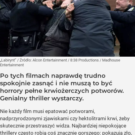
„Labirynt”
/ Źródło:
Alcon Entertainment / 8:38 Productions / Madhouse
Entertainment
Po tych filmach naprawdę trudno
spokojnie zasnąć i nie muszą to być
horrory pełne krwiożerczych potworów.
Genialny thriller wystarczy.
Nie każdy film musi epatować potworami,
nadprzyrodzonymi zjawiskami czy hektolitrami krwi, żeby
skutecznie przestraszyć widza. Najbardziej niepokojące
thrillery często robią coś znacznie gorszego: pokazują zło,