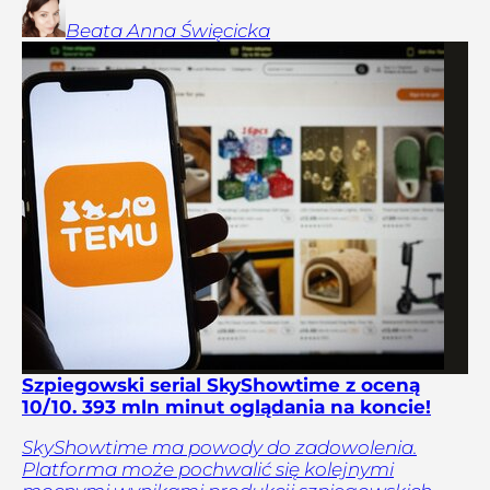
Beata Anna
Święcicka
Szpiegowski serial SkyShowtime z oceną
10/10. 393 mln minut oglądania na koncie!
SkyShowtime ma powody do zadowolenia.
Platforma może pochwalić się kolejnymi