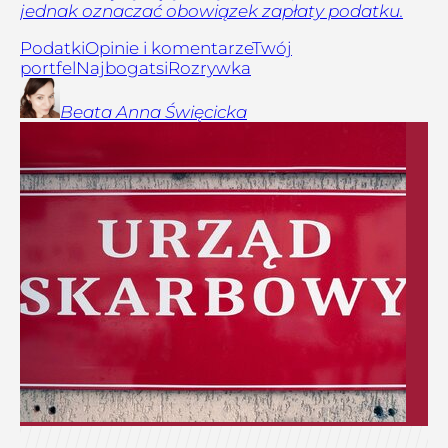
jednak oznaczać obowiązek zapłaty podatku.
Podatki
Opinie i komentarze
Twój
portfel
Najbogatsi
Rozrywka
Beata Anna
Święcicka