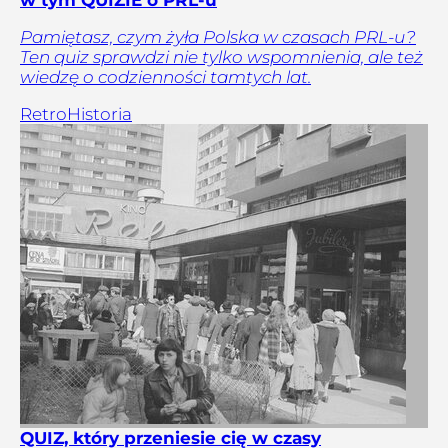
Pamiętasz, czym żyła Polska w czasach PRL-u?
Ten quiz sprawdzi nie tylko wspomnienia, ale też
wiedzę o codzienności tamtych lat.
Retro
Historia
QUIZ, który przeniesie cię w czasy