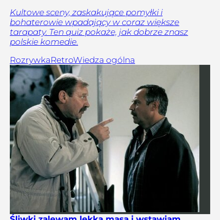
Kultowe sceny, zaskakujące pomyłki i
bohaterowie wpadający w coraz większe
tarapaty. Ten quiz pokaże, jak dobrze znasz
polskie komedie.
Rozrywka
Retro
Wiedza ogólna
Śliwki zalewam lekką masą i wstawiam