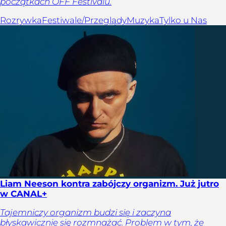
początkach OFF Festivalu.
Rozrywka
Festiwale/Przeglądy
Muzyka
Tylko u Nas
Liam Neeson kontra zabójczy organizm. Już jutro
w CANAL+
Tajemniczy organizm budzi się i zaczyna
błyskawicznie się rozmnażać. Problem w tym, że