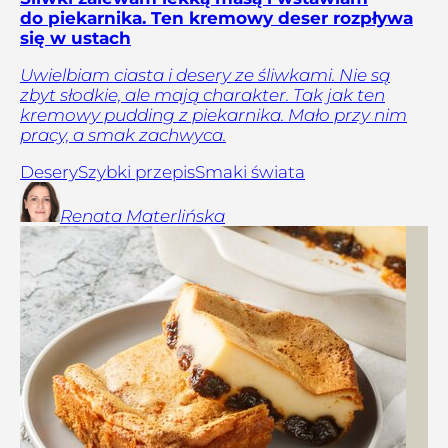
do piekarnika. Ten kremowy deser rozpływa
się w ustach
Uwielbiam ciasta i desery ze śliwkami. Nie są
zbyt słodkie, ale mają charakter. Tak jak ten
kremowy pudding z piekarnika. Mało przy nim
pracy, a smak zachwyca.
Desery
Szybki przepis
Smaki świata
Renata
Materlińska