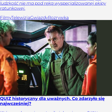
ludzkość nie ma pod ręką wyspecjalizowanej ekipy
ratunkowej.
Filmy
Telewizja
Gwiazdy
Rozrywka
QUIZ historyczny dla uważnych. Co zdarzyło się
najwcześniej?