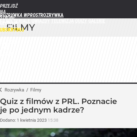
PRZEJDŹ
NA
ROZRYWKA WPROST
STRONĘ
FILMY
SERIALE
GWIAZDY
TELEWIZJA
QUIZY
GALERIE
GŁÓWNĄ
FILMY
WPROST.PL
UBSKRYBUJ
ZALOGUJ
MENU
Rozrywka
/
Filmy
Quiz z filmów z PRL. Poznacie
je po jednym kadrze?
Dodano:
1
kwietnia
2023
15:38