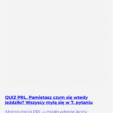
QUIZ PRL. Pamiętasz czym się wtedy
jeździło? Wszyscy mylą się w 7. pytaniu
Motoryzacja PRL-u miała własne ikony,