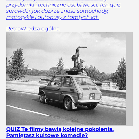
przydomki i techniczne osobliwości. Ten quiz
sprawdzi, jak dobrze znasz samochody,
motocykle i autobusy z tamtych lat.
Retro
Wiedza ogólna
QUIZ Te filmy bawią kolejne pokolenia.
Pamiętasz kultowe komedie?