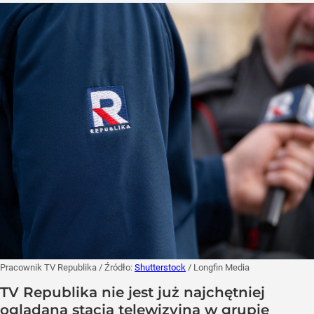
Pracownik TV Republika
/ Źródło:
Shutterstock
/
Longfin Media
TV Republika nie jest już najchętniej
oglądaną stacją telewizyjną w grupie