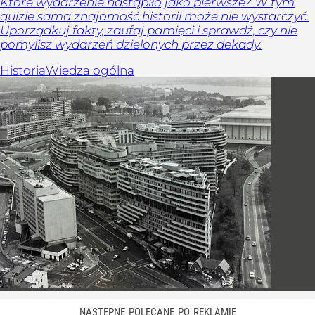
Które wydarzenie nastąpiło jako pierwsze? W tym
quizie sama znajomość historii może nie wystarczyć.
Uporządkuj fakty, zaufaj pamięci i sprawdź, czy nie
pomylisz wydarzeń dzielonych przez dekady.
Historia
Wiedza ogólna