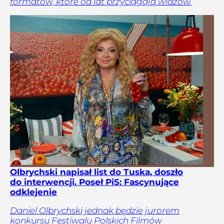
formatów, które od lat przyciągają widzów.
Olbrychski napisał list do Tuska, doszło
do interwencji. Poseł PiS: Fascynujące
odklejenie
Daniel Olbrychski jednak będzie jurorem
konkursu Festiwalu Polskich Filmów