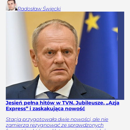
Radosław
Święcki
Jesień pełna hitów w TVN. Jubileusze, „Azja
Express” i zaskakująca nowość
Stacja przygotowała dwie nowości, ale nie
zamierza rezygnować ze sprawdzonych