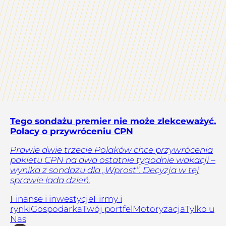
Tego sondażu premier nie może zlekceważyć.
Polacy o przywróceniu CPN
Prawie dwie trzecie Polaków chce przywrócenia
pakietu CPN na dwa ostatnie tygodnie wakacji –
wynika z sondażu dla „Wprost”. Decyzja w tej
sprawie lada dzień.
Finanse i inwestycje
Firmy i
rynki
Gospodarka
Twój portfel
Motoryzacja
Tylko u
Nas