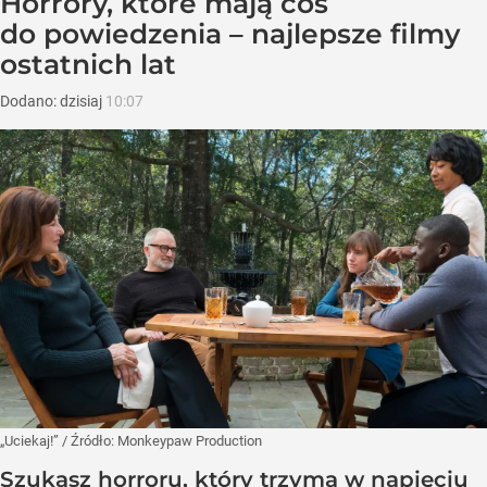
Horrory, które mają coś
do powiedzenia – najlepsze filmy
ostatnich lat
Dodano:
dzisiaj
10:07
„Uciekaj!”
/ Źródło:
Monkeypaw Production
Szukasz horroru, który trzyma w napięciu