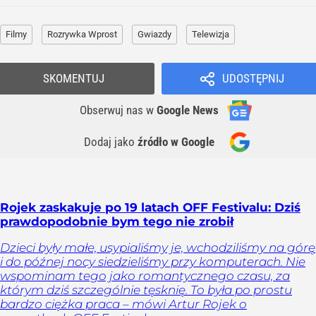
Filmy
Rozrywka Wprost
Gwiazdy
Telewizja
SKOMENTUJ
UDOSTĘPNIJ
Obserwuj nas
w
Google News
Dodaj jako
źródło w Google
Rojek zaskakuje po 19 latach OFF Festivalu: Dziś
prawdopodobnie bym tego nie zrobił
Dzieci były małe, usypialiśmy je, wchodziliśmy na górę
i do późnej nocy siedzieliśmy przy komputerach. Nie
wspominam tego jako romantycznego czasu, za
którym dziś szczególnie tęsknię. To była po prostu
bardzo ciężka praca – mówi Artur Rojek o