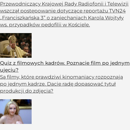
Przewodniczący Krajowej Rady Radiofonii i Telewizji
wszczął postępowanie dotyczące reportażu TVN24
„Franciszkańska 3” o zaniechaniach Karola Wojtyły
ws. przypadków pedofilii w Kościele.
Quiz z filmowych kadrów. Poznacie film po jednym
ujęciu?
Są filmy, które prawdziwi kinomaniacy rozpoznają
po jednym kadrze. Dacie radę dopasować tytuł
produkcji do zdjęcia?