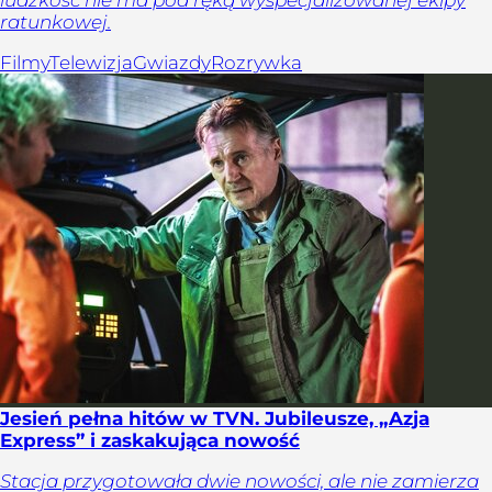
ratunkowej.
Filmy
Telewizja
Gwiazdy
Rozrywka
Jesień pełna hitów w TVN. Jubileusze, „Azja
Express” i zaskakująca nowość
Stacja przygotowała dwie nowości, ale nie zamierza