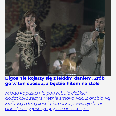
Bigos nie kojarzy się z lekkim daniem. Zrób
go w ten sposób, a będzie hitem na stole
Młoda kapusta nie potrzebuje ciężkich
dodatków, żeby świetnie smakować. Z drobiową
kiełbasą i dużą ilością koperku powstaje letni
obiad, który jest sycący, ale nie obciąża.