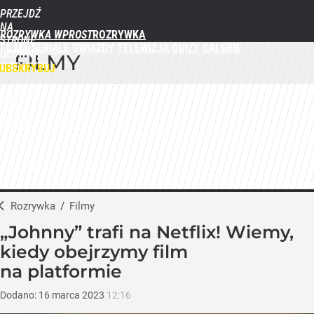
PRZEJDŹ
NA
ROZRYWKA WPROST
STRONĘ
FILMY
SERIALE
GWIAZDY
TELEWIZJA
QUIZY
GALERIE
GŁÓWNĄ
FILMY
WPROST.PL
UBSKRYBUJ
ZALOGUJ
MENU
Rozrywka
/
Filmy
„Johnny” trafi na Netflix! Wiemy,
kiedy obejrzymy film
na platformie
Dodano:
16
marca
2023
12:16