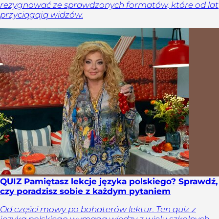
rezygnować ze sprawdzonych formatów, które od lat
przyciągają widzów.
QUIZ Pamiętasz lekcje języka polskiego? Sprawdź,
czy poradzisz sobie z każdym pytaniem
Od części mowy po bohaterów lektur. Ten quiz z
języka polskiego wymaga wiedzy z wielu szkolnych