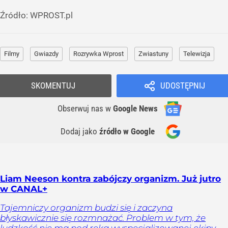
Źródło:
WPROST.pl
Filmy
Gwiazdy
Rozrywka Wprost
Zwiastuny
Telewizja
SKOMENTUJ
UDOSTĘPNIJ
Obserwuj nas
w
Google News
Dodaj jako
źródło w Google
Liam Neeson kontra zabójczy organizm. Już jutro
w CANAL+
Tajemniczy organizm budzi się i zaczyna
błyskawicznie się rozmnażać. Problem w tym, że
ludzkość nie ma pod ręką wyspecjalizowanej ekipy