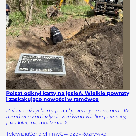
Polsat odkrył karty na jesień. Wielkie powroty
i zaskakujące nowości w ramówce
Polsat odkrył karty przed jesiennym sezonem. W
ramówce znalazły się zarówno wielkie powroty,
jak i kilka niespodzianek.
Telewizja
Seriale
Filmy
Gwiazdy
Rozrywka