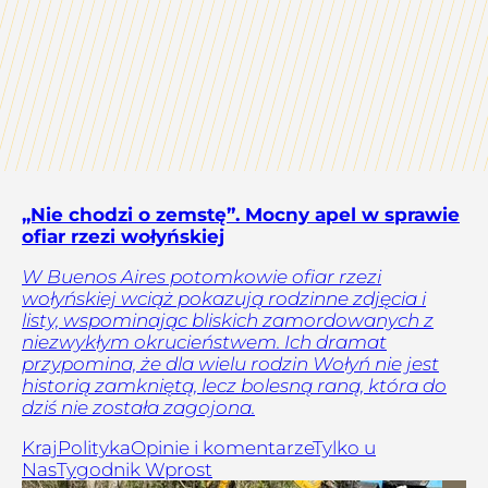
„Nie chodzi o zemstę”. Mocny apel w sprawie
ofiar rzezi wołyńskiej
W Buenos Aires potomkowie ofiar rzezi
wołyńskiej wciąż pokazują rodzinne zdjęcia i
listy, wspominając bliskich zamordowanych z
niezwykłym okrucieństwem. Ich dramat
przypomina, że dla wielu rodzin Wołyń nie jest
historią zamkniętą, lecz bolesną raną, która do
dziś nie została zagojona.
Kraj
Polityka
Opinie i komentarze
Tylko u
Nas
Tygodnik Wprost