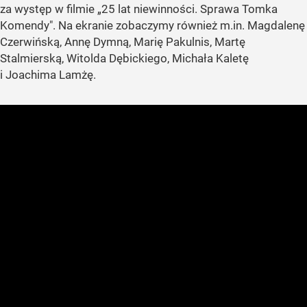
za występ w filmie „25 lat niewinności. Sprawa Tomka
Komendy". Na ekranie zobaczymy również m.in. Magdalenę
Czerwińską, Annę Dymną, Marię Pakulnis, Martę
Stalmierską, Witolda Dębickiego, Michała Kaletę
i Joachima Lamżę.