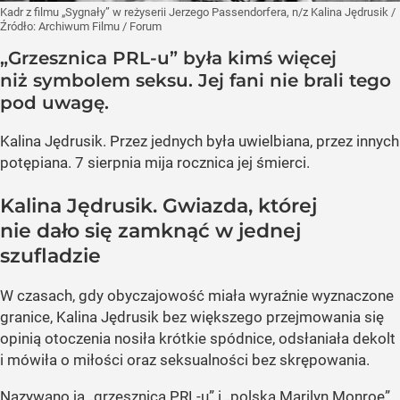
Kadr z filmu „Sygnały” w reżyserii Jerzego Passendorfera, n/z Kalina Jędrusik
/
Źródło:
Archiwum Filmu / Forum
„Grzesznica PRL-u” była kimś więcej
niż symbolem seksu. Jej fani nie brali tego
pod uwagę.
Kalina Jędrusik. Przez jednych była uwielbiana, przez innych
potępiana. 7 sierpnia mija rocznica jej śmierci.
Kalina Jędrusik. Gwiazda, której
nie dało się zamknąć w jednej
szufladzie
W czasach, gdy obyczajowość miała wyraźnie wyznaczone
granice, Kalina Jędrusik bez większego przejmowania się
opinią otoczenia nosiła krótkie spódnice, odsłaniała dekolt
i mówiła o miłości oraz seksualności bez skrępowania.
Nazywano ją „grzesznicą PRL-u” i „polską Marilyn Monroe”.