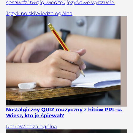
sprawdzi twoją wiedzę i językowe wyczucie.
Język polski
Wiedza ogólna
Nostalgiczny QUIZ muzyczny z hitów PRL-u.
Wiesz, kto je śpiewał?
Retro
Wiedza ogólna