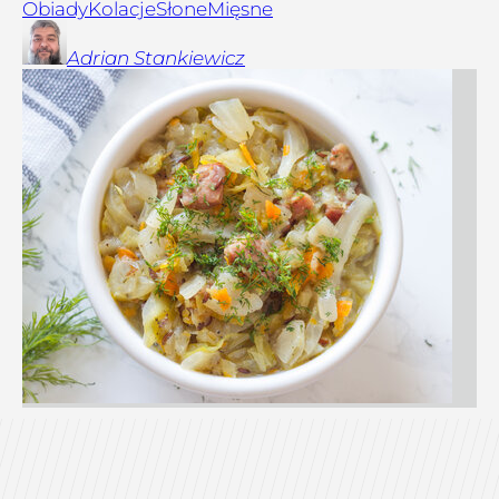
Obiady
Kolacje
Słone
Mięsne
Adrian
Stankiewicz