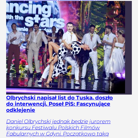
Olbrychski napisał list do Tuska, doszło
do interwencji. Poseł PiS: Fascynujące
odklejenie
Daniel Olbrychski jednak będzie jurorem
konkursu Festiwalu Polskich Filmów
Fabularnych w Gdyni. Początkowo taką