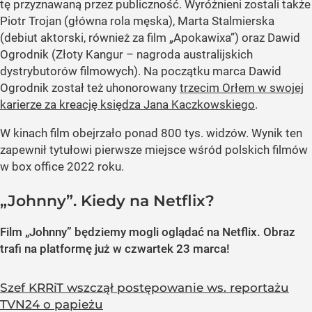
tę przyznawaną przez publiczność. Wyróżnieni zostali także
Piotr Trojan (główna rola męska), Marta Stalmierska
(debiut aktorski, również za film „Apokawixa”) oraz Dawid
Ogrodnik (Złoty Kangur – nagroda australijskich
dystrybutorów filmowych). Na początku marca Dawid
Ogrodnik został też uhonorowany
trzecim Orłem w swojej
karierze za kreację księdza Jana Kaczkowskiego
.
W kinach film obejrzało ponad 800 tys. widzów. Wynik ten
zapewnił tytułowi pierwsze miejsce wśród polskich filmów
w box office 2022 roku.
„Johnny”. Kiedy na Netflix?
Film „Johnny” będziemy mogli oglądać na Netflix. Obraz
trafi na platformę już w czwartek 23 marca!
Szef KRRiT wszczął postępowanie ws. reportażu
TVN24 o papieżu