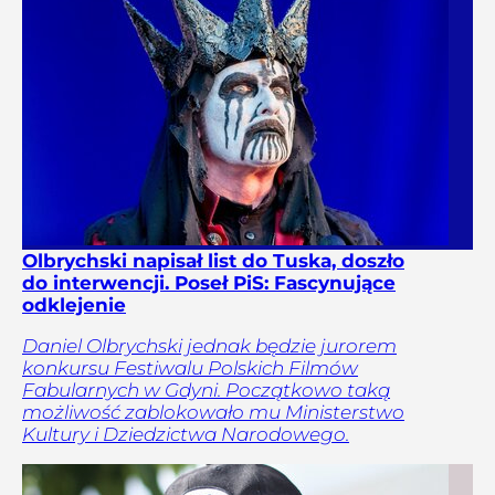
Olbrychski napisał list do Tuska, doszło
do interwencji. Poseł PiS: Fascynujące
odklejenie
Daniel Olbrychski jednak będzie jurorem
konkursu Festiwalu Polskich Filmów
Fabularnych w Gdyni. Początkowo taką
możliwość zablokowało mu Ministerstwo
Kultury i Dziedzictwa Narodowego.