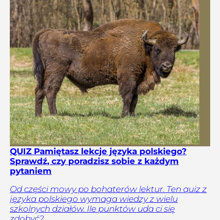
QUIZ Pamiętasz lekcje języka polskiego?
Sprawdź, czy poradzisz sobie z każdym
pytaniem
Od części mowy po bohaterów lektur. Ten quiz z
języka polskiego wymaga wiedzy z wielu
szkolnych działów. Ile punktów uda ci się
zdobyć?