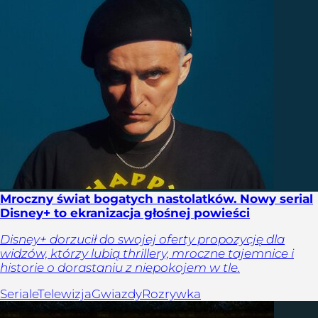
Mroczny świat bogatych nastolatków. Nowy serial
Disney+ to ekranizacja głośnej powieści
Disney+ dorzucił do swojej oferty propozycję dla
widzów, którzy lubią thrillery, mroczne tajemnice i
historie o dorastaniu z niepokojem w tle.
Seriale
Telewizja
Gwiazdy
Rozrywka