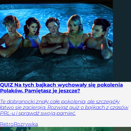
QUIZ Na tych bajkach wychowały się pokolenia
Polaków. Pamiętasz je jeszcze?
Te dobranocki znały całe pokolenia, ale szczegóły
łatwo się zacierają. Rozwiąż quiz o bajkach z czasów
PRL-u i sprawdź swoją pamięć.
Retro
Rozrywka