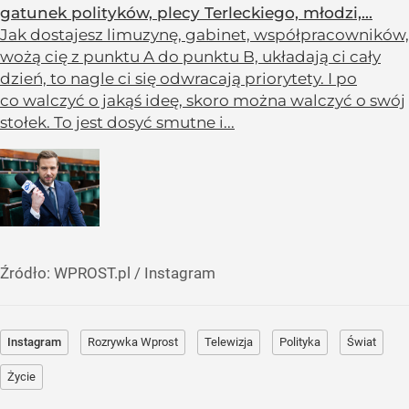
gatunek polityków, plecy Terleckiego, młodzi,...
Jak dostajesz limuzynę, gabinet, współpracowników,
wożą cię z punktu A do punktu B, układają ci cały
dzień, to nagle ci się odwracają priorytety. I po
co walczyć o jakąś ideę, skoro można walczyć o swój
stołek. To jest dosyć smutne i...
Źródło:
WPROST.pl
/
Instagram
Instagram
Rozrywka Wprost
Telewizja
Polityka
Świat
Życie