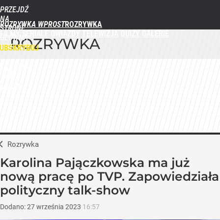
PRZEJDŹ
NA
ROZRYWKA WPROST
STRONĘ
FILMY
SERIALE
GWIAZDY
TELEWIZJA
QUIZY
GALERIE
GŁÓWNĄ
ROZRYWKA
WPROST.PL
UBSKRYBUJ
ZALOGUJ
MENU
Rozrywka
Karolina Pajączkowska ma już
nową pracę po TVP. Zapowiedziała
polityczny talk-show
Dodano:
27
września
2023
16:57