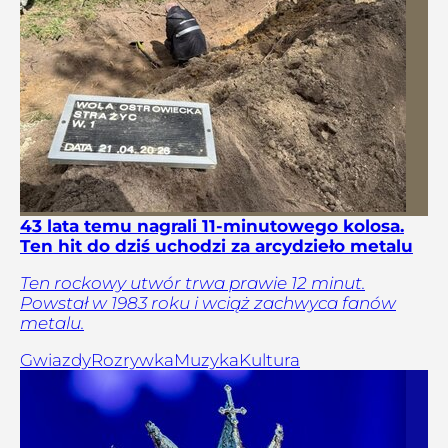
43 lata temu nagrali 11-minutowego kolosa.
Ten hit do dziś uchodzi za arcydzieło metalu
Ten rockowy utwór trwa prawie 12 minut.
Powstał w 1983 roku i wciąż zachwyca fanów
metalu.
Gwiazdy
Rozrywka
Muzyka
Kultura