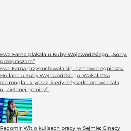
Ewa Farna płakała u Kuby Wojewódzkiego. „Sorry,
przepraszam”
Ewa Farna przysłuchiwała się rozmowie Agnieszki
Holland u Kuby Wojewódzkiego. Wokalistka
nie mogła ukryć łez, kiedy reżyserka opowiadała
o „Zielonej granicy”.
Radomir Wit o kulisach pracy w Sejmie: Ginący