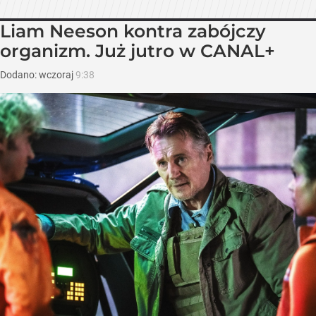
Liam Neeson kontra zabójczy
organizm. Już jutro w CANAL+
Dodano:
wczoraj
9:38