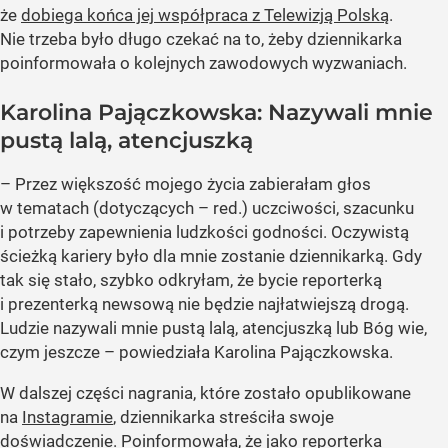
że
dobiega końca jej współpraca z Telewizją Polską
.
Nie trzeba było długo czekać na to, żeby dziennikarka
poinformowała o kolejnych zawodowych wyzwaniach.
Karolina Pajączkowska: Nazywali mnie
pustą lalą, atencjuszką
– Przez większość mojego życia zabierałam głos
w tematach (dotyczących – red.) uczciwości, szacunku
i potrzeby zapewnienia ludzkości godności. Oczywistą
ścieżką kariery było dla mnie zostanie dziennikarką. Gdy
tak się stało, szybko odkryłam, że bycie reporterką
i prezenterką newsową nie będzie najłatwiejszą drogą.
Ludzie nazywali mnie pustą lalą, atencjuszką lub Bóg wie,
czym jeszcze – powiedziała Karolina Pajączkowska.
W dalszej części nagrania, które zostało opublikowane
na
Instagramie
, dziennikarka streściła swoje
doświadczenie. Poinformowała, że jako reporterka