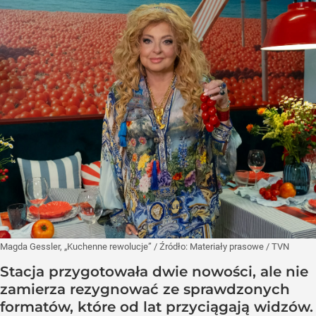
Magda Gessler, „Kuchenne rewolucje”
/ Źródło:
Materiały prasowe
/
TVN
Stacja przygotowała dwie nowości, ale nie
zamierza rezygnować ze sprawdzonych
formatów, które od lat przyciągają widzów.