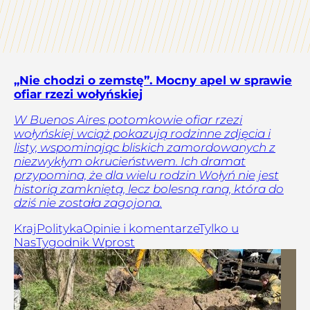
„Nie chodzi o zemstę”. Mocny apel w sprawie
ofiar rzezi wołyńskiej
W Buenos Aires potomkowie ofiar rzezi
wołyńskiej wciąż pokazują rodzinne zdjęcia i
listy, wspominając bliskich zamordowanych z
niezwykłym okrucieństwem. Ich dramat
przypomina, że dla wielu rodzin Wołyń nie jest
historią zamkniętą, lecz bolesną raną, która do
dziś nie została zagojona.
Kraj
Polityka
Opinie i komentarze
Tylko u
Nas
Tygodnik Wprost