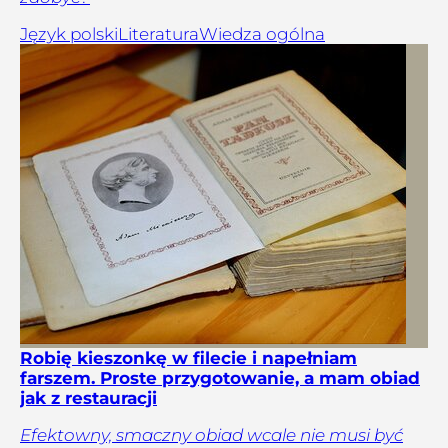
Język polski
Literatura
Wiedza ogólna
Robię kieszonkę w filecie i napełniam
farszem. Proste przygotowanie, a mam obiad
jak z restauracji
Efektowny, smaczny obiad wcale nie musi być