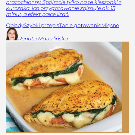
pracochłonny. Spójrzcie tylko na te kieszonki z
kurczaka. Ich przygotowanie zajmuje ok. 15
minut, a efekt palce lizać!
Obiady
Szybki przepis
Tanie gotowanie
Mięsne
Renata
Materlińska