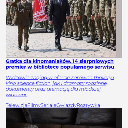
Gratka dla kinomaniaków. 14 sierpniowych
premier w bibliotece popularnego serwisu
Widzowie znajdą w ofercie zarówno thrillery i
kino science fiction, jak i dramaty rodzinne,
dokumenty oraz animację dla młodszej
widowni.
Telewizja
Filmy
Seriale
Gwiazdy
Rozrywka