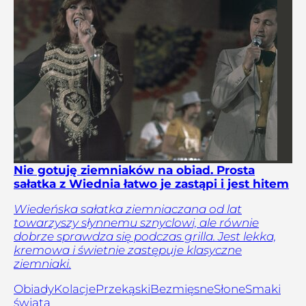
Nie gotuję ziemniaków na obiad. Prosta
sałatka z Wiednia łatwo je zastąpi i jest hitem
Wiedeńska sałatka ziemniaczana od lat
towarzyszy słynnemu sznyclowi, ale równie
dobrze sprawdza się podczas grilla. Jest lekka,
kremowa i świetnie zastępuje klasyczne
ziemniaki.
Obiady
Kolacje
Przekąski
Bezmięsne
Słone
Smaki
świata