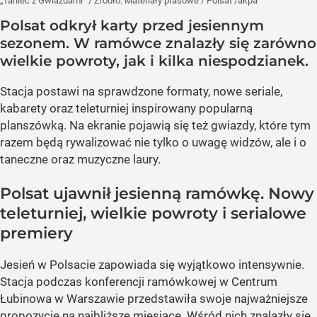
„Taniec z Gwiazdami”
/ Źródło:
Materiały prasowe
/
Polsat /akpa
Polsat odkrył karty przed jesiennym
sezonem. W ramówce znalazły się zarówno
wielkie powroty, jak i kilka niespodzianek.
Stacja postawi na sprawdzone formaty, nowe seriale,
kabarety oraz teleturniej inspirowany popularną
planszówką. Na ekranie pojawią się też gwiazdy, które tym
razem będą rywalizować nie tylko o uwagę widzów, ale i o
taneczne oraz muzyczne laury.
Polsat ujawnił jesienną ramówkę. Nowy
teleturniej, wielkie powroty i serialowe
premiery
Jesień w Polsacie zapowiada się wyjątkowo intensywnie.
Stacja podczas konferencji ramówkowej w Centrum
Łubinowa w Warszawie przedstawiła swoje najważniejsze
propozycje na najbliższe miesiące. Wśród nich znalazły się