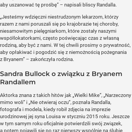
aby uszanować tę prośbę” – napisali bliscy Randalla.
„Jesteśmy wdzięczni niestrudzonym lekarzom, którzy
razem z nami poruszali się po krajobrazie tej choroby,
niesamowitym pielęgniarkom, które zostały naszymi
współlokatorkami, często poświęcając czas z własną
rodziną, aby być z nami. W tej chwili prosimy o prywatność,
aby opłakiwać i pogodzić się z niemożnością pożegnania
z Bryanem” – zakończyła rodzina.
Sandra Bullock o związku z Bryanem
Randallem
Aktorka znana z takich hitów jak „Wielki Mike”, „Narzeczony
mimo woli” i „Nie otwieraj oczu”, poznała Randalla,
fotografa i modela, kiedy robił zdjęcia na imprezie
urodzinowej jej syna Louisa w styczniu 2015 roku. Jeszcze
w tym samym roku oficjalnie potwierdzili swój związek,
a potem pojawili się po raz pierwszy wspólnie na ślubie