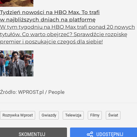
Tydzień nowości na HBO Max. To trafi
w najbliższych dniach na platformę
W tym tygodniu na HBO Max trafi ponad 20 nowych
tytułów. Co warto obejrzeć? Sprawdźcie rozpiskę
premier i poszukajcie czegoś dla siebie!
Źródło:
WPROST.pl
/
People
Rozrywka Wprost
Gwiazdy
Telewizja
Filmy
Świat
SKOMENTUJ
UDOSTĘPNIJ