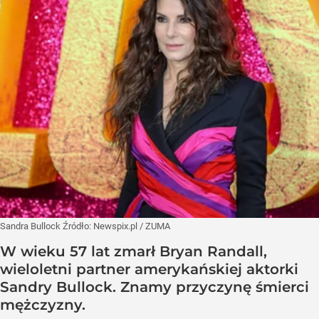
Sandra Bullock
Źródło:
Newspix.pl
/
ZUMA
W wieku 57 lat zmarł Bryan Randall,
wieloletni partner amerykańskiej aktorki
Sandry Bullock. Znamy przyczynę śmierci
mężczyzny.