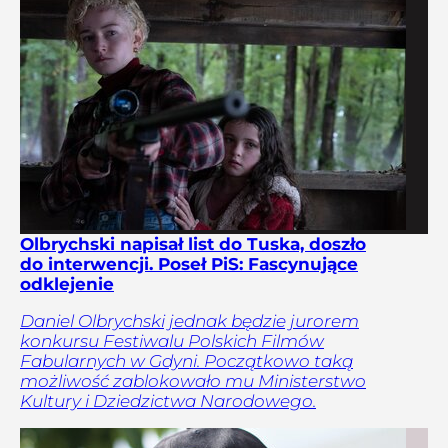
Olbrychski napisał list do Tuska, doszło
do interwencji. Poseł PiS: Fascynujące
odklejenie
Daniel Olbrychski jednak będzie jurorem
konkursu Festiwalu Polskich Filmów
Fabularnych w Gdyni. Początkowo taką
możliwość zablokowało mu Ministerstwo
Kultury i Dziedzictwa Narodowego.