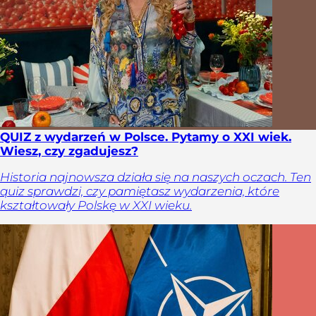
QUIZ z wydarzeń w Polsce. Pytamy o XXI wiek.
Wiesz, czy zgadujesz?
Historia najnowsza działa się na naszych oczach. Ten
quiz sprawdzi, czy pamiętasz wydarzenia, które
kształtowały Polskę w XXI wieku.