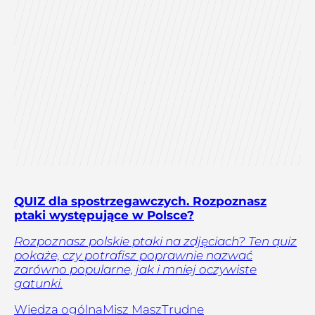
QUIZ dla spostrzegawczych. Rozpoznasz
ptaki występujące w Polsce?
Rozpoznasz polskie ptaki na zdjęciach? Ten quiz
pokaże, czy potrafisz poprawnie nazwać
zarówno popularne, jak i mniej oczywiste
gatunki.
Wiedza ogólna
Misz Masz
Trudne