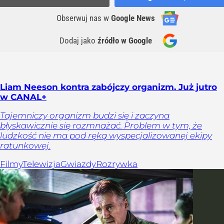
Obserwuj nas
w
Google News
Dodaj jako
źródło w Google
Liam Neeson kontra zabójczy organizm. Już jutro
w CANAL+
Tajemniczy organizm budzi się i zaczyna
błyskawicznie się rozmnażać. Problem w tym, że
ludzkość nie ma pod ręką wyspecjalizowanej ekipy
ratunkowej.
Filmy
Telewizja
Gwiazdy
Rozrywka