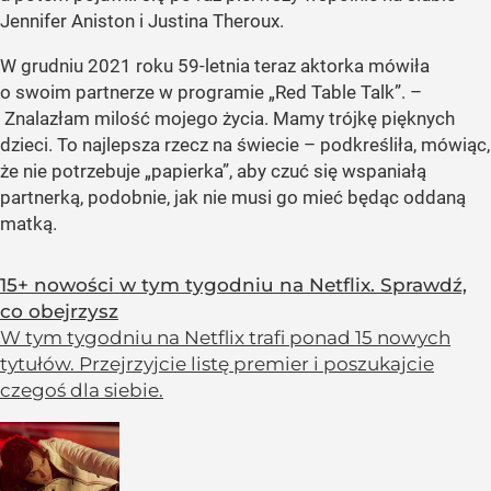
Jennifer Aniston i Justina Theroux.
W grudniu 2021 roku 59-letnia teraz aktorka mówiła
o swoim partnerze w programie „Red Table Talk”. –
Znalazłam milość mojego życia. Mamy trójkę pięknych
dzieci. To najlepsza rzecz na świecie – podkreśliła, mówiąc,
że nie potrzebuje „papierka”, aby czuć się wspaniałą
partnerką, podobnie, jak nie musi go mieć będąc oddaną
matką.
15+ nowości w tym tygodniu na Netflix. Sprawdź,
co obejrzysz
W tym tygodniu na Netflix trafi ponad 15 nowych
tytułów. Przejrzyjcie listę premier i poszukajcie
czegoś dla siebie.