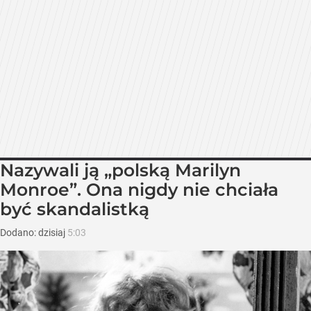
Nazywali ją „polską Marilyn
Monroe”. Ona nigdy nie chciała
być skandalistką
Dodano:
dzisiaj
5:03