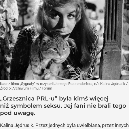
Kadr z filmu „Sygnały” w reżyserii Jerzego Passendorfera, n/z Kalina Jędrusik
/
Źródło:
Archiwum Filmu / Forum
„Grzesznica PRL-u” była kimś więcej
niż symbolem seksu. Jej fani nie brali tego
pod uwagę.
Kalina Jędrusik. Przez jednych była uwielbiana, przez innych