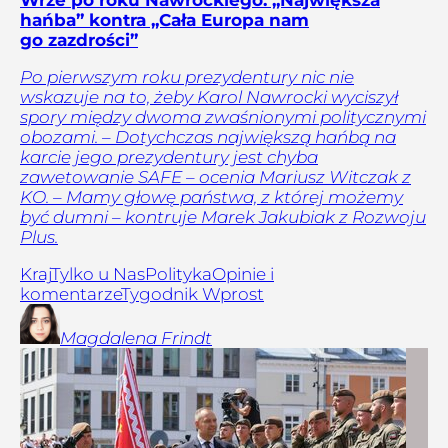
hańba” kontra „Cała Europa nam
go zazdrości”
Po pierwszym roku prezydentury nic nie
wskazuje na to, żeby Karol Nawrocki wyciszył
spory między dwoma zwaśnionymi politycznymi
obozami. – Dotychczas największą hańbą na
karcie jego prezydentury jest chyba
zawetowanie SAFE – ocenia Mariusz Witczak z
KO. – Mamy głowę państwa, z której możemy
być dumni – kontruje Marek Jakubiak z Rozwoju
Plus.
Kraj
Tylko u Nas
Polityka
Opinie i
komentarze
Tygodnik Wprost
Magdalena
Frindt