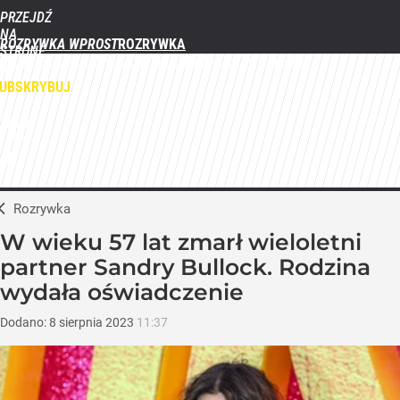
PRZEJDŹ
NA
ROZRYWKA WPROST
STRONĘ
FILMY
SERIALE
GWIAZDY
TELEWIZJA
QUIZY
GALERIE
GŁÓWNĄ
WPROST.PL
UBSKRYBUJ
ZALOGUJ
MENU
Rozrywka
W wieku 57 lat zmarł wieloletni
partner Sandry Bullock. Rodzina
wydała oświadczenie
Dodano:
8
sierpnia
2023
11:37