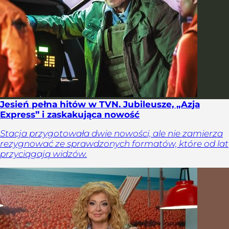
Jesień pełna hitów w TVN. Jubileusze, „Azja
Express” i zaskakująca nowość
Stacja przygotowała dwie nowości, ale nie zamierza
rezygnować ze sprawdzonych formatów, które od lat
przyciągają widzów.