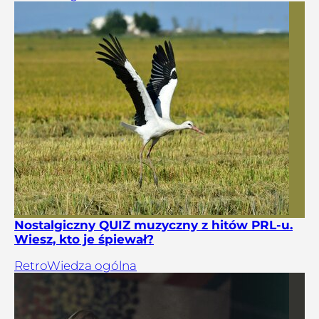
Nostalgiczny QUIZ muzyczny z hitów PRL-u.
Wiesz, kto je śpiewał?
Retro
Wiedza ogólna