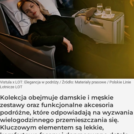
Vistula x LOT: Elegancja w podróży
/ Źródło:
Materiały prasowe
/
Polskie Linie
Lotnicze LOT
Kolekcja obejmuje damskie i męskie
zestawy oraz funkcjonalne akcesoria
podróżne, które odpowiadają na wyzwania
wielogodzinnego przemieszczania się.
Kluczowym elementem są lekkie,