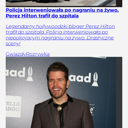
Policja interweniowała po nagraniu na żywo.
Perez Hilton trafił do szpitala
Legendarny hollywoodzki bloger Perez Hilton
trafił do szpitala. Policja interweniowała po
niepokojącym nagraniu na żywo. Drastyczne
sceny!
Gwiazdy
Rozrywka