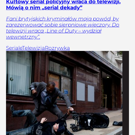
Kultowy serial policyjny wraca do telewizji.
Mówią o nim „serial dekady”
Fani brytyjskich kryminałów mają powód, by
zarezerwować sobie sierpniowe wieczory. Do
telewizji wraca „Line of Duty – wydział
wewnętrzny”.
Seriale
Telewizja
Rozrywka