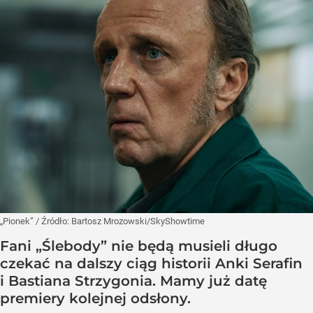
„Pionek”
/ Źródło:
Bartosz Mrozowski/SkyShowtime
Fani „Ślebody” nie będą musieli długo
czekać na dalszy ciąg historii Anki Serafin
i Bastiana Strzygonia. Mamy już datę
premiery kolejnej odsłony.