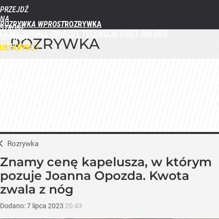
PRZEJDŹ
NA
ROZRYWKA WPROST
STRONĘ
FILMY
SERIALE
GWIAZDY
TELEWIZJA
QUIZY
GALERIE
GŁÓWNĄ
ROZRYWKA
WPROST.PL
UBSKRYBUJ
ZALOGUJ
MENU
Rozrywka
Znamy cenę kapelusza, w którym
pozuje Joanna Opozda. Kwota
zwala z nóg
Dodano:
7
lipca
2023
20:43