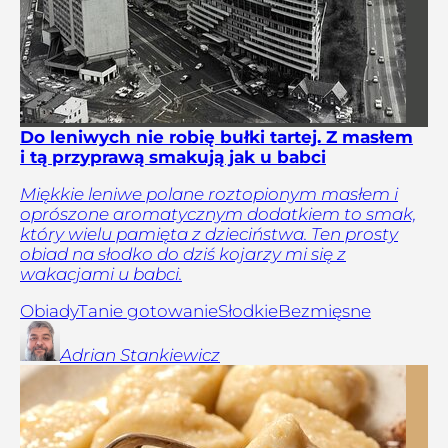
Do leniwych nie robię bułki tartej. Z masłem
i tą przyprawą smakują jak u babci
Miękkie leniwe polane roztopionym masłem i
oprószone aromatycznym dodatkiem to smak,
który wielu pamięta z dzieciństwa. Ten prosty
obiad na słodko do dziś kojarzy mi się z
wakacjami u babci.
Obiady
Tanie gotowanie
Słodkie
Bezmięsne
Adrian
Stankiewicz