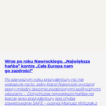
Wrze po roku Nawrockiego. „Największa
hańba” kontra „Cała Europa nam
go zazdrości”
Po pierwszym roku prezydentury nic nie
wskazuje na to, żeby Karol Nawrocki wyciszył
spory między dwoma zwaśnionymi politycznymi
obozami. – Dotychczas największą hańbą na
karcie jego prezydentury jest chyba
zawetowanie SAFE – ocenia Mariusz Witczak z