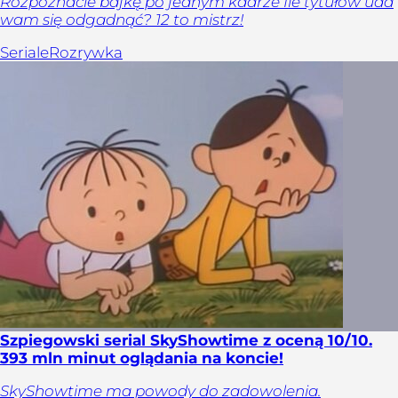
Rozpoznacie bajkę po jednym kadrze Ile tytułów uda
wam się odgadnąć? 12 to mistrz!
Seriale
Rozrywka
Szpiegowski serial SkyShowtime z oceną 10/10.
393 mln minut oglądania na koncie!
SkyShowtime ma powody do zadowolenia.