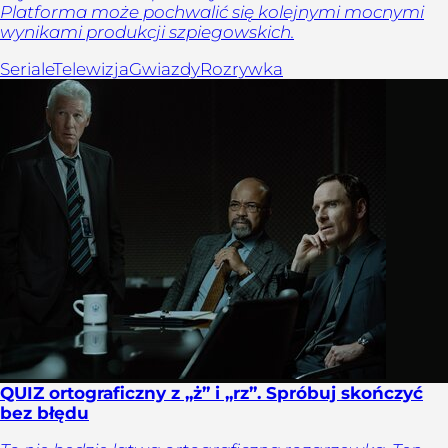
Platforma może pochwalić się kolejnymi mocnymi
wynikami produkcji szpiegowskich.
Seriale
Telewizja
Gwiazdy
Rozrywka
QUIZ ortograficzny z „ż” i „rz”. Spróbuj skończyć
bez błędu