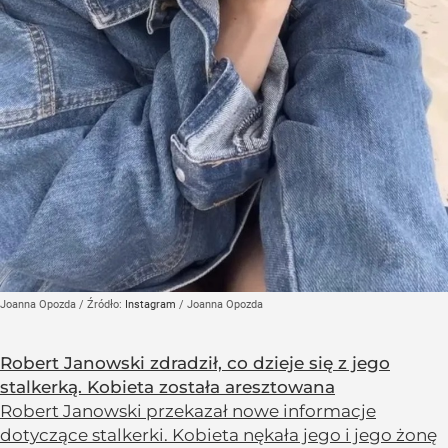
Joanna Opozda
/ Źródło:
Instagram
/
Joanna Opozda
Robert Janowski zdradził, co dzieje się z jego
stalkerką. Kobieta została aresztowana
Robert Janowski przekazał nowe informacje
dotyczące stalkerki. Kobieta nękała jego i jego żonę