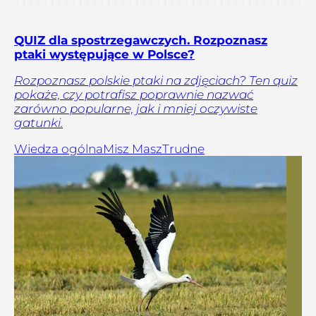
QUIZ dla spostrzegawczych. Rozpoznasz
ptaki występujące w Polsce?
Rozpoznasz polskie ptaki na zdjęciach? Ten quiz
pokaże, czy potrafisz poprawnie nazwać
zarówno popularne, jak i mniej oczywiste
gatunki.
Wiedza ogólna
Misz Masz
Trudne