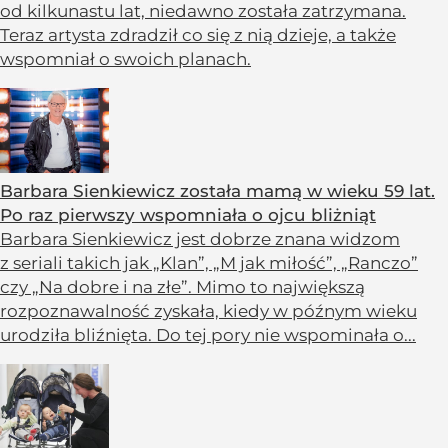
od kilkunastu lat, niedawno została zatrzymana.
Teraz artysta zdradził co się z nią dzieje, a także
wspomniał o swoich planach.
Barbara Sienkiewicz została mamą w wieku 59 lat.
Po raz pierwszy wspomniała o ojcu bliżniąt
Barbara Sienkiewicz jest dobrze znana widzom
z seriali takich jak „Klan”, „M jak miłość”, „Ranczo”
czy „Na dobre i na złe”. Mimo to największą
rozpoznawalność zyskała, kiedy w późnym wieku
urodziła bliźnięta. Do tej pory nie wspominała o...