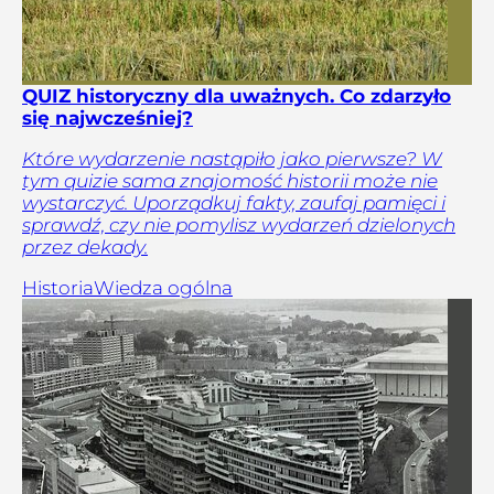
QUIZ historyczny dla uważnych. Co zdarzyło
się najwcześniej?
Które wydarzenie nastąpiło jako pierwsze? W
tym quizie sama znajomość historii może nie
wystarczyć. Uporządkuj fakty, zaufaj pamięci i
sprawdź, czy nie pomylisz wydarzeń dzielonych
przez dekady.
Historia
Wiedza ogólna