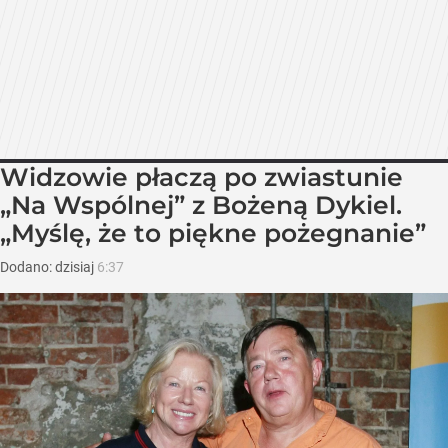
Widzowie płaczą po zwiastunie
„Na Wspólnej” z Bożeną Dykiel.
„Myślę, że to piękne pożegnanie”
Dodano:
dzisiaj
6:37