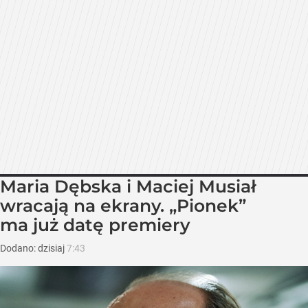
Maria Dębska i Maciej Musiał
wracają na ekrany. „Pionek”
ma już datę premiery
Dodano:
dzisiaj
7:43