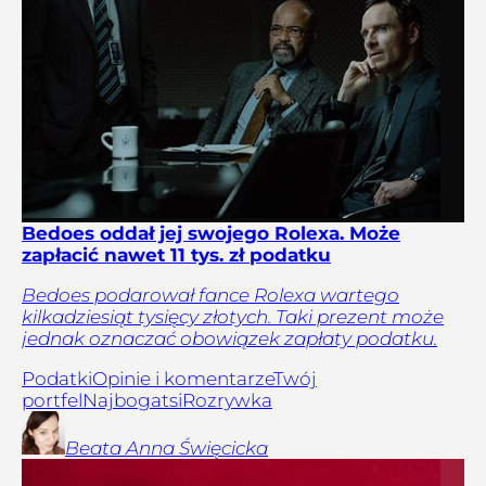
Bedoes oddał jej swojego Rolexa. Może
zapłacić nawet 11 tys. zł podatku
Bedoes podarował fance Rolexa wartego
kilkadziesiąt tysięcy złotych. Taki prezent może
jednak oznaczać obowiązek zapłaty podatku.
Podatki
Opinie i komentarze
Twój
portfel
Najbogatsi
Rozrywka
Beata Anna
Święcicka