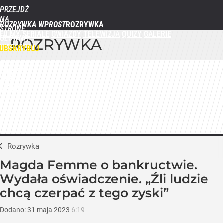
PRZEJDŹ
NA
ROZRYWKA WPROST
STRONĘ
FILMY
SERIALE
GWIAZDY
TELEWIZJA
QUIZY
GALERIE
GŁÓWNĄ
ROZRYWKA
WPROST.PL
UBSKRYBUJ
ZALOGUJ
MENU
Rozrywka
Magda Femme o bankructwie.
Wydała oświadczenie. „Źli ludzie
chcą czerpać z tego zyski”
Dodano:
31
maja
2023
6:19