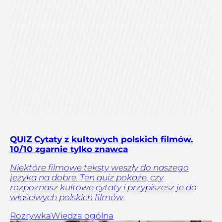
QUIZ Cytaty z kultowych polskich filmów.
10/10 zgarnie tylko znawca
Niektóre filmowe teksty weszły do naszego
języka na dobre. Ten quiz pokaże, czy
rozpoznasz kultowe cytaty i przypiszesz je do
właściwych polskich filmów.
Rozrywka
Wiedza ogólna