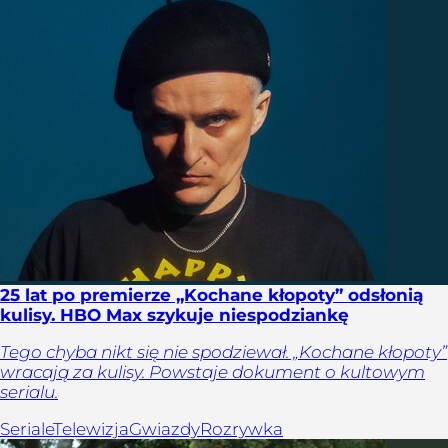
25 lat po premierze „Kochane kłopoty” odsłonią
kulisy. HBO Max szykuje niespodziankę
Tego chyba nikt się nie spodziewał. „Kochane kłopoty”
wracają za kulisy. Powstaje dokument o kultowym
serialu.
Seriale
Telewizja
Gwiazdy
Rozrywka