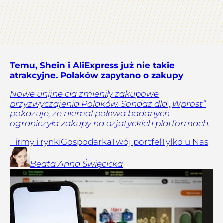
Temu, Shein i AliExpress już nie takie
atrakcyjne. Polaków zapytano o zakupy
Nowe unijne cła zmieniły zakupowe
przyzwyczajenia Polaków. Sondaż dla „Wprost”
pokazuje, że niemal połowa badanych
ograniczyła zakupy na azjatyckich platformach.
Firmy i rynki
Gospodarka
Twój portfel
Tylko u Nas
Beata Anna
Święcicka