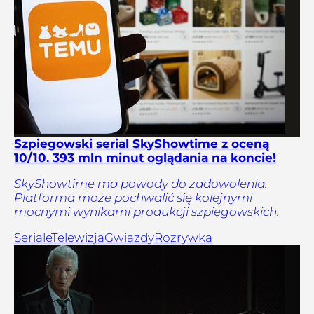
Szpiegowski serial SkyShowtime z oceną
10/10. 393 mln minut oglądania na koncie!
SkyShowtime ma powody do zadowolenia.
Platforma może pochwalić się kolejnymi
mocnymi wynikami produkcji szpiegowskich.
Seriale
Telewizja
Gwiazdy
Rozrywka