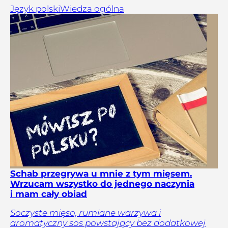
Język polski
Wiedza ogólna
Schab przegrywa u mnie z tym mięsem.
Wrzucam wszystko do jednego naczynia
i mam cały obiad
Soczyste mięso, rumiane warzywa i
aromatyczny sos powstający bez dodatkowej