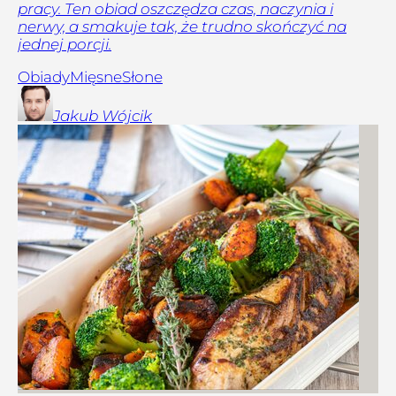
pracy. Ten obiad oszczędza czas, naczynia i
nerwy, a smakuje tak, że trudno skończyć na
jednej porcji.
Obiady
Mięsne
Słone
Jakub
Wójcik