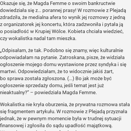
Okazuje się, że Magda Femme o swoim bankructwie
dowiedziała się z... porannej prasy! W rozmowie z Plejadą
zdradziła, że medialna afera to wynik jej rozmowy z jedną
z organizatorek jej koncertu, która zadzwoniła i pytała ją
o posiadłość w Krupiej Wólce. Kobieta chciała wiedzieć,
czy wokalistka nadal tam mieszka.
„Odpisałam, że tak. Podobno się znamy, więc kulturalnie
odpowiadałam na pytanie. Zatroskana, pisze, że widziała
ogłoszenie mojego domu wystawione przez syndyka i się
martwi. Odpowiedziałam, że to widocznie jakiś żart,
bo sprawa została zgłoszona. (...) Bo jak może być
ogłoszenie sprzedaży domu, jeśli temat jest już
nieaktualny?” – powiedziała Magda Femme.
Wokalistka nie kryła oburzenia, że prywatna rozmowa stała
się fragmentem artykułu. W rozmowie z Plejadą przyznała
jednak, że w pewnym momencie była w trudnej sytuacji
finansowej i zgłosiła do sądu upadłość majątkową.