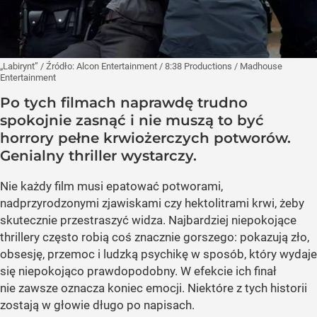
„Labirynt”
/ Źródło:
Alcon Entertainment / 8:38 Productions / Madhouse
Entertainment
Po tych filmach naprawdę trudno
spokojnie zasnąć i nie muszą to być
horrory pełne krwiożerczych potworów.
Genialny thriller wystarczy.
Nie każdy film musi epatować potworami,
nadprzyrodzonymi zjawiskami czy hektolitrami krwi, żeby
skutecznie przestraszyć widza. Najbardziej niepokojące
thrillery często robią coś znacznie gorszego: pokazują zło,
obsesję, przemoc i ludzką psychikę w sposób, który wydaje
się niepokojąco prawdopodobny. W efekcie ich finał
nie zawsze oznacza koniec emocji. Niektóre z tych historii
zostają w głowie długo po napisach.