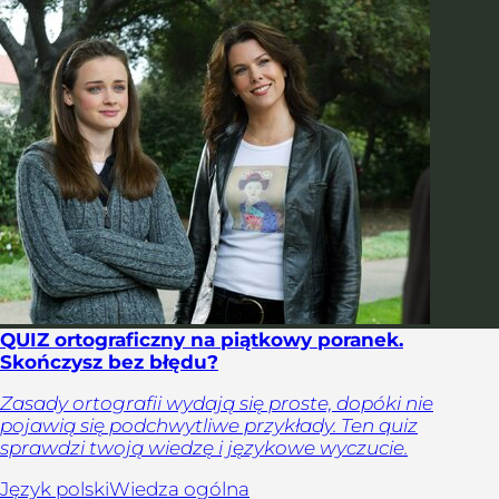
QUIZ ortograficzny na piątkowy poranek.
Skończysz bez błędu?
Zasady ortografii wydają się proste, dopóki nie
pojawią się podchwytliwe przykłady. Ten quiz
sprawdzi twoją wiedzę i językowe wyczucie.
Język polski
Wiedza ogólna