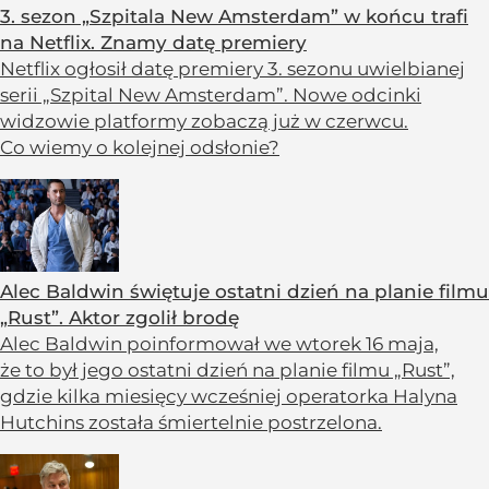
3. sezon „Szpitala New Amsterdam” w końcu trafi
na Netflix. Znamy datę premiery
Netflix ogłosił datę premiery 3. sezonu uwielbianej
serii „Szpital New Amsterdam”. Nowe odcinki
widzowie platformy zobaczą już w czerwcu.
Co wiemy o kolejnej odsłonie?
Alec Baldwin świętuje ostatni dzień na planie filmu
„Rust”. Aktor zgolił brodę
Alec Baldwin poinformował we wtorek 16 maja,
że to był jego ostatni dzień na planie filmu „Rust”,
gdzie kilka miesięcy wcześniej operatorka Halyna
Hutchins została śmiertelnie postrzelona.