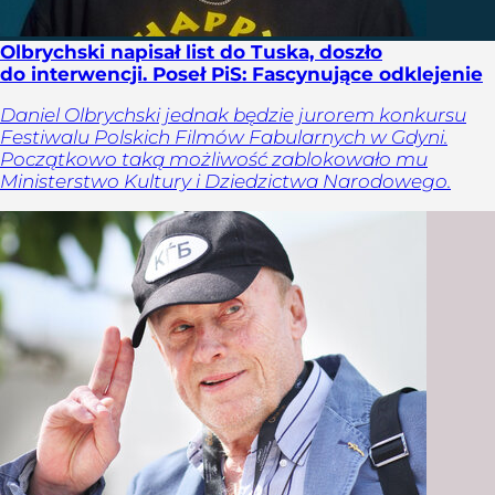
Olbrychski napisał list do Tuska, doszło
do interwencji. Poseł PiS: Fascynujące odklejenie
Daniel Olbrychski jednak będzie jurorem konkursu
Festiwalu Polskich Filmów Fabularnych w Gdyni.
Początkowo taką możliwość zablokowało mu
Ministerstwo Kultury i Dziedzictwa Narodowego.