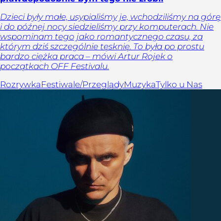
Dzieci były małe, usypialiśmy je, wchodziliśmy na górę
i do późnej nocy siedzieliśmy przy komputerach. Nie
wspominam tego jako romantycznego czasu, za
którym dziś szczególnie tęsknię. To była po prostu
bardzo ciężka praca – mówi Artur Rojek o
początkach OFF Festivalu.
Rozrywka
Festiwale/Przeglądy
Muzyka
Tylko u Nas