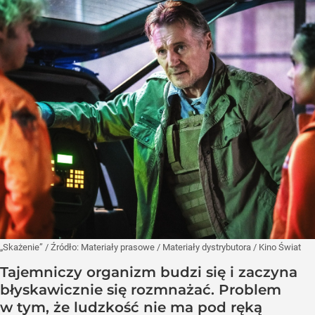
„Skażenie”
/ Źródło:
Materiały prasowe
/
Materiały dystrybutora / Kino Świat
Tajemniczy organizm budzi się i zaczyna
błyskawicznie się rozmnażać. Problem
w tym, że ludzkość nie ma pod ręką