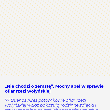
„Nie chodzi o zemstę”. Mocny apel w sprawie
ofiar rzezi wołyńskiej
W Buenos Aires potomkowie ofiar rzezi
wołyńskiej wciąż pokazują rodzinne zdjęcia i
listy, wspominając bliskich zamordowanych z