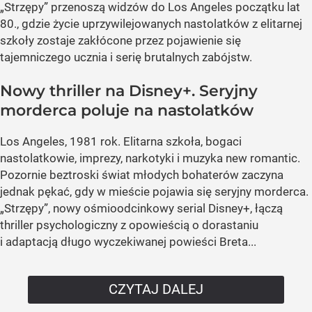
„Strzępy” przenoszą widzów do Los Angeles początku lat
80., gdzie życie uprzywilejowanych nastolatków z elitarnej
szkoły zostaje zakłócone przez pojawienie się
tajemniczego ucznia i serię brutalnych zabójstw.
Nowy thriller na Disney+. Seryjny
morderca poluje na nastolatków
Los Angeles, 1981 rok. Elitarna szkoła, bogaci
nastolatkowie, imprezy, narkotyki i muzyka new romantic.
Pozornie beztroski świat młodych bohaterów zaczyna
jednak pękać, gdy w mieście pojawia się seryjny morderca.
„Strzępy”, nowy ośmioodcinkowy serial Disney+, łączą
thriller psychologiczny z opowieścią o dorastaniu
i adaptacją długo wyczekiwanej powieści Breta...
CZYTAJ DALEJ