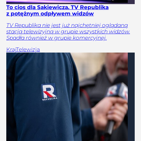
To cios dla Sakiewicza. TV Republika
z potężnym odpływem widzów
TV Republika nie jest już najchętniej oglądaną
stacją telewizyjną w grupie wszystkich widzów.
Spadła również w grupie komercyjnej.
Kraj
Telewizja