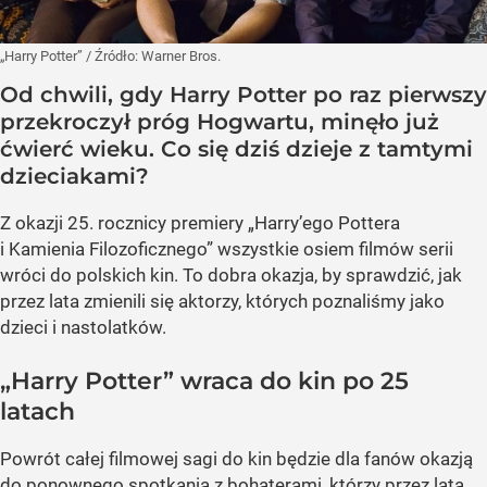
„Harry Potter”
/ Źródło:
Warner Bros.
Od chwili, gdy Harry Potter po raz pierwszy
przekroczył próg Hogwartu, minęło już
ćwierć wieku. Co się dziś dzieje z tamtymi
dzieciakami?
Z okazji 25. rocznicy premiery „Harry’ego Pottera
i Kamienia Filozoficznego” wszystkie osiem filmów serii
wróci do polskich kin. To dobra okazja, by sprawdzić, jak
przez lata zmienili się aktorzy, których poznaliśmy jako
dzieci i nastolatków.
„Harry Potter” wraca do kin po 25
latach
Powrót całej filmowej sagi do kin będzie dla fanów okazją
do ponownego spotkania z bohaterami, którzy przez lata