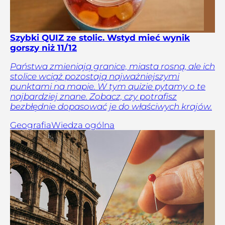
Szybki QUIZ ze stolic. Wstyd mieć wynik
gorszy niż 11/12
Państwa zmieniają granice, miasta rosną, ale ich
stolice wciąż pozostają najważniejszymi
punktami na mapie. W tym quizie pytamy o te
najbardziej znane. Zobacz, czy potrafisz
bezbłędnie dopasować je do właściwych krajów.
Geografia
Wiedza ogólna