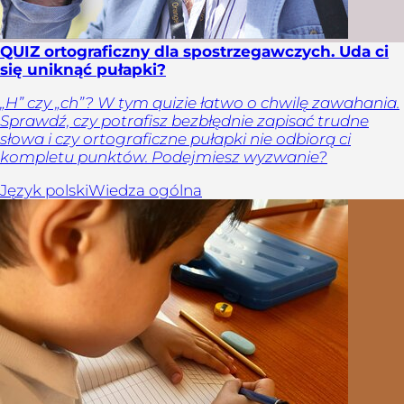
QUIZ ortograficzny dla spostrzegawczych. Uda ci
się uniknąć pułapki?
„H” czy „ch”? W tym quizie łatwo o chwilę zawahania.
Sprawdź, czy potrafisz bezbłędnie zapisać trudne
słowa i czy ortograficzne pułapki nie odbiorą ci
kompletu punktów. Podejmiesz wyzwanie?
Język polski
Wiedza ogólna