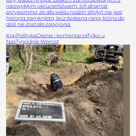
niezwykłym okrucieństwem. Ich dramat
przypomina, że dla wielu rodzin Wołyń nie jest
historią zamkniętą, lecz bolesną raną, która do
dziś nie została zagojona.
Kraj
Polityka
Opinie i komentarze
Tylko u
Nas
Tygodnik Wprost