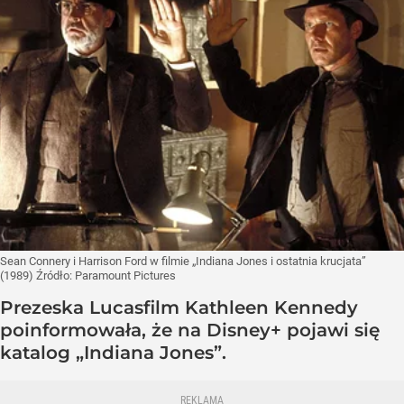
Sean Connery i Harrison Ford w filmie „Indiana Jones i ostatnia krucjata”
(1989)
Źródło:
Paramount Pictures
Prezeska Lucasfilm Kathleen Kennedy
poinformowała, że na Disney+ pojawi się
katalog „Indiana Jones”.