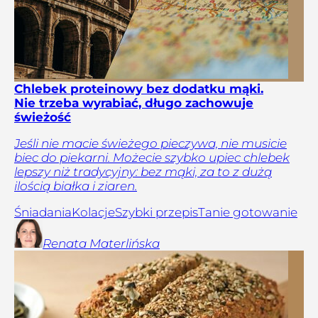
Chlebek proteinowy bez dodatku mąki.
Nie trzeba wyrabiać, długo zachowuje
świeżość
Jeśli nie macie świeżego pieczywa, nie musicie
biec do piekarni. Możecie szybko upiec chlebek
lepszy niż tradycyjny: bez mąki, za to z dużą
ilością białka i ziaren.
Śniadania
Kolacje
Szybki przepis
Tanie gotowanie
Renata
Materlińska