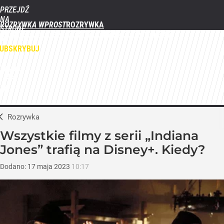
PRZEJDŹ
NA
ROZRYWKA WPROST
STRONĘ
FILMY
SERIALE
GWIAZDY
TELEWIZJA
QUIZY
GALERIE
GŁÓWNĄ
WPROST.PL
UBSKRYBUJ
ZALOGUJ
MENU
Rozrywka
Wszystkie filmy z serii „Indiana
Jones” trafią na Disney+. Kiedy?
Dodano:
17
maja
2023
10:17