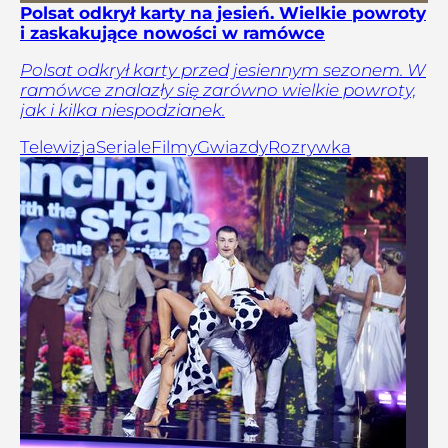
Polsat odkrył karty na jesień. Wielkie powroty
i zaskakujące nowości w ramówce
Polsat odkrył karty przed jesiennym sezonem. W
ramówce znalazły się zarówno wielkie powroty,
jak i kilka niespodzianek.
Telewizja
Seriale
Filmy
Gwiazdy
Rozrywka