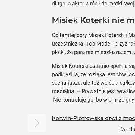
długo, a aktor wrócił do matki swo
Misiek Koterki nie 
Od tamtej pory Misiek Koterski i M
uczestniczka „Top Model” przyzna
plotki, że para nie mieszka razem. J
Misiek Koterski ostatnio spełnia s
podkreśliła, że rozłąka jest chwil
scenariusza, ale też wejścia całkow
medialna. – Prywatnie jest wrażliw
Nie kontroluję go, bo wiem, że gdy
Korwin-Piotrowska drwi z modlą
Karoli