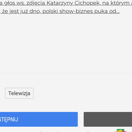
a głos ws. zdjęcia Katarzyny Cichopek, na którym 
 że jest już dno, polski show-biznes puka od...
Telewizja
STĘPNIJ