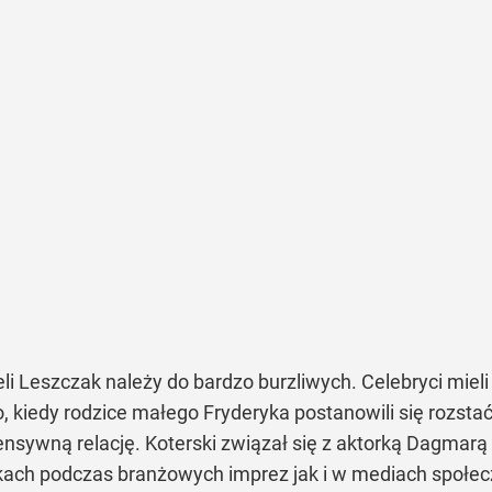
i Leszczak należy do bardzo burzliwych. Celebryci mieli 
o, kiedy rodzice małego Fryderyka postanowili się rozst
sywną relację. Koterski związał się z aktorką Dagmarą B
kach podczas branżowych imprez jak i w mediach społec