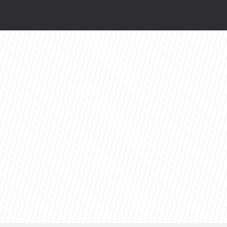
odsłonią kulisy. HBO Max szykuje niespodziankę
ty 2026 roku. Ten tytuł zdeklasował konkurencję
wo. Perez Hilton trafił do szpitala