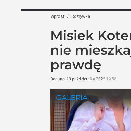
10 thrillerów, które naprawdę niepokoją
Wprost
/
Rozrywka
dodaj
Misiek Kote
Rojek zaskakuje po 19 latach OFF Festi
nie mieszka
dodaj
prawdę
Tajemnica paragonów grozy. Tak resta
Dodano:
10
października
2022
19:56
3