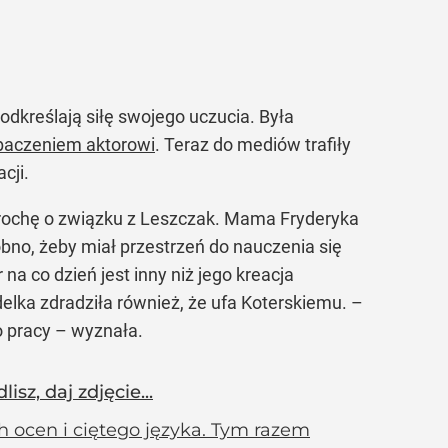
odkreślają siłę swojego uczucia. Była
ybaczeniem aktorowi
. Teraz do mediów trafiły
cji.
ę trochę o związku z Leszczak. Mama Fryderyka
obno, żeby miał przestrzeń do nauczenia się
 na co dzień jest inny niż jego kreacja
delka zdradziła również, że ufa Koterskiemu. –
o pracy – wyznała.
sz, daj zdjęcie...
h ocen i ciętego języka. Tym razem