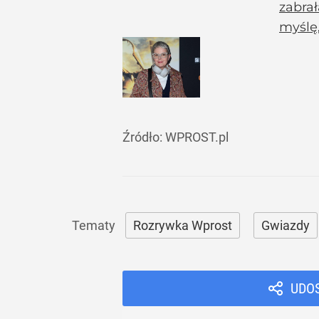
zabrał
myślę,
Źródło:
WPROST.pl
Rozrywka Wprost
Gwiazdy
UDO