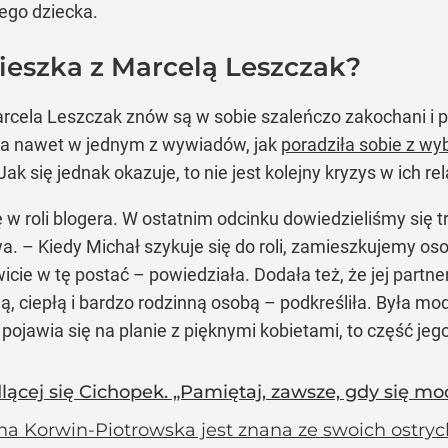
jego dziecka.
mieszka z Marcelą Leszczak?
arcela Leszczak znów są w sobie szaleńczo zakochani i p
ła nawet w jednym z wywiadów, jak
poradziła sobie z w
ak się jednak okazuje, to nie jest kolejny kryzys w ich rela
ię w roli blogera. W ostatnim odcinku dowiedzieliśmy si
owa. – Kiedy Michał szykuje się do roli, zamieszkujemy os
icie w tę postać – powiedziała. Dodała też, że jej partner
ą, ciepłą i bardzo rodzinną osobą – podkreśliła. Była mo
 pojawia się na planie z pięknymi kobietami, to część jeg
cej się Cichopek. „Pamiętaj, zawsze, gdy się modli
na Korwin-Piotrowska jest znana ze swoich ostryc