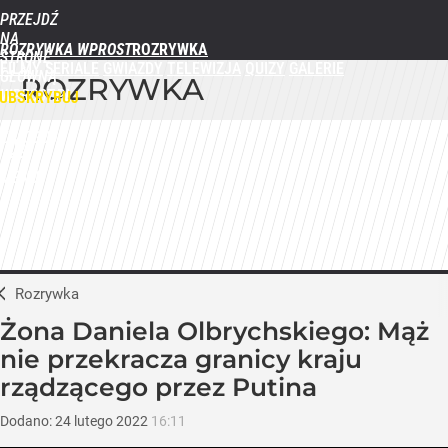
PRZEJDŹ
NA
ROZRYWKA WPROST
STRONĘ
FILMY
SERIALE
GWIAZDY
TELEWIZJA
QUIZY
GALERIE
GŁÓWNĄ
ROZRYWKA
WPROST.PL
UBSKRYBUJ
ZALOGUJ
MENU
Rozrywka
Żona Daniela Olbrychskiego: Mąż
nie przekracza granicy kraju
rządzącego przez Putina
Dodano:
24
lutego
2022
16:11