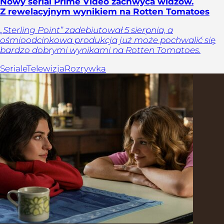
Nowy serial Prime Video zachwyca widzów.
Z rewelacyjnym wynikiem na Rotten Tomatoes
„Sterling Point” zadebiutował 5 sierpnia, a
ośmioodcinkowa produkcja już może pochwalić się
bardzo dobrymi wynikami na Rotten Tomatoes.
Seriale
Telewizja
Rozrywka