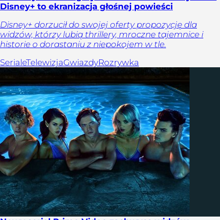
Disney+ to ekranizacja głośnej powieści
Disney+ dorzucił do swojej oferty propozycję dla
widzów, którzy lubią thrillery, mroczne tajemnice i
historie o dorastaniu z niepokojem w tle.
Seriale
Telewizja
Gwiazdy
Rozrywka