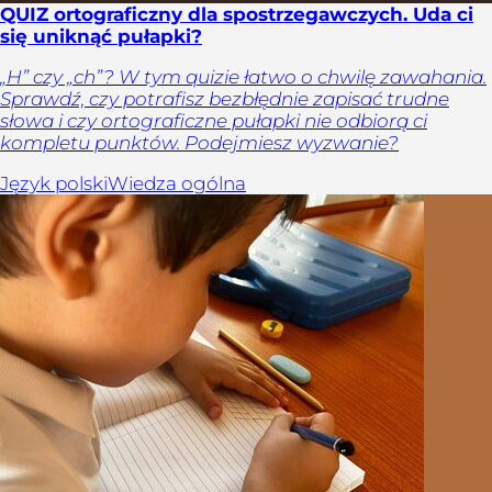
QUIZ ortograficzny dla spostrzegawczych. Uda ci
się uniknąć pułapki?
„H” czy „ch”? W tym quizie łatwo o chwilę zawahania.
Sprawdź, czy potrafisz bezbłędnie zapisać trudne
słowa i czy ortograficzne pułapki nie odbiorą ci
kompletu punktów. Podejmiesz wyzwanie?
Język polski
Wiedza ogólna