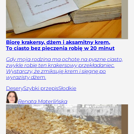
Biorę krakersy, dżem i aksamitny krem.
To ciasto bez pieczenia robię w 20 minut
Gdy moja rodzina ma ochotę na pyszne ciasto,
zwykle robię ten krakersowy przekładaniec.
Wystarczy, że zmiksuję krem i sięgnę po
wyrazisty dżem.
Desery
Szybki przepis
Słodkie
Renata
Materlińska