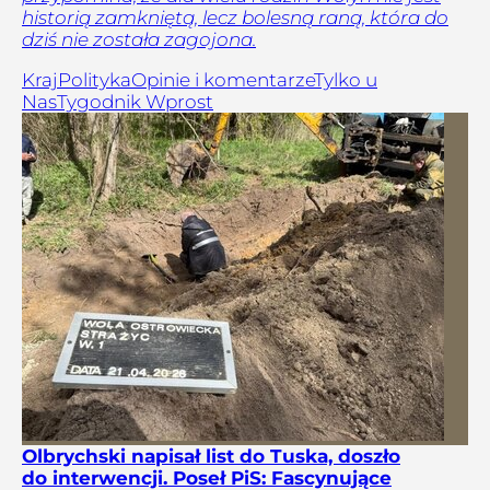
historią zamkniętą, lecz bolesną raną, która do
dziś nie została zagojona.
Kraj
Polityka
Opinie i komentarze
Tylko u
Nas
Tygodnik Wprost
Olbrychski napisał list do Tuska, doszło
do interwencji. Poseł PiS: Fascynujące