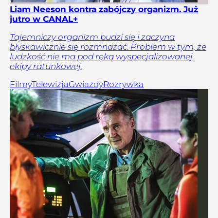
Liam Neeson kontra zabójczy organizm. Już
jutro w CANAL+
Tajemniczy organizm budzi się i zaczyna
błyskawicznie się rozmnażać. Problem w tym, że
ludzkość nie ma pod ręką wyspecjalizowanej
ekipy ratunkowej.
Filmy
Telewizja
Gwiazdy
Rozrywka