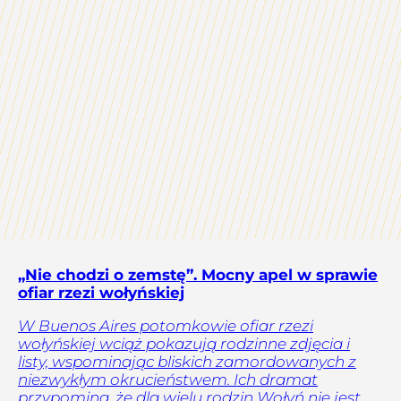
„Nie chodzi o zemstę”. Mocny apel w sprawie
ofiar rzezi wołyńskiej
W Buenos Aires potomkowie ofiar rzezi
wołyńskiej wciąż pokazują rodzinne zdjęcia i
listy, wspominając bliskich zamordowanych z
niezwykłym okrucieństwem. Ich dramat
przypomina, że dla wielu rodzin Wołyń nie jest