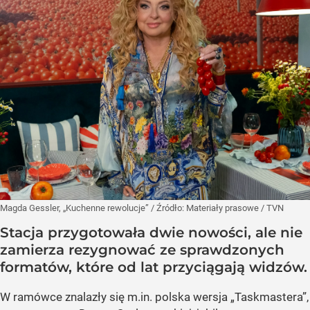
Magda Gessler, „Kuchenne rewolucje”
/ Źródło:
Materiały prasowe
/
TVN
Stacja przygotowała dwie nowości, ale nie
zamierza rezygnować ze sprawdzonych
formatów, które od lat przyciągają widzów.
W ramówce znalazły się m.in. polska wersja „Taskmastera”,