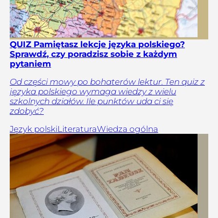
QUIZ Pamiętasz lekcje języka polskiego?
Sprawdź, czy poradzisz sobie z każdym
pytaniem
Od części mowy po bohaterów lektur. Ten quiz z
języka polskiego wymaga wiedzy z wielu
szkolnych działów. Ile punktów uda ci się
zdobyć?
Język polski
Literatura
Wiedza ogólna