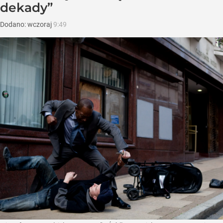
dekady”
Dodano:
wczoraj
9:49