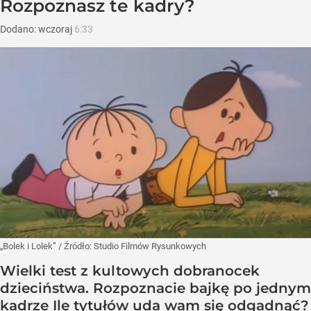
Rozpoznasz te kadry?
Dodano:
wczoraj
6:33
„Bolek i Lolek”
/ Źródło:
Studio Filmów Rysunkowych
Wielki test z kultowych dobranocek
dzieciństwa. Rozpoznacie bajkę po jednym
kadrze Ile tytułów uda wam się odgadnąć?