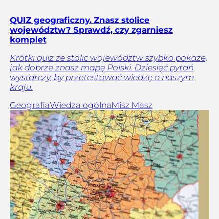
QUIZ geograficzny. Znasz stolice
województw? Sprawdź, czy zgarniesz
komplet
Krótki quiz ze stolic województw szybko pokaże,
jak dobrze znasz mapę Polski. Dziesięć pytań
wystarczy, by przetestować wiedzę o naszym
kraju.
Geografia
Wiedza ogólna
Misz Masz