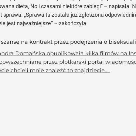
ansowana dieta, No i czasami niektóre zabiegi” – napisa
t sprawa. „Sprawa ta została już zgłoszona odpowiednim s
ie jest najważniejsze” – zakończyła.
szansę na kontrakt przez podejrzenia o biseksua
andra Domańska opublikowała kilka filmów na Ins
powszechniane przez plotkarski portal wiadomości sp
cie chcieli mnie znaleźć to znajdziecie....