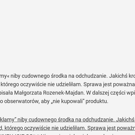
klamy« niby cudownego środka na odchudzanie. Jakichś k
 którego oczywiście nie udzieliłam. Sprawa jest poważn
pisała Małgorzata Rozenek-Majdan. W dalszej części w
 obserwatorów, aby „nie kupowali” produktu.
̨ „reklamy” niby cudownego środka na odchudzanie. Jakic
d, którego oczywiście nie udzieliłam. Sprawa jest powaz