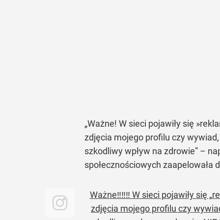
„Ważne! W sieci pojawiły się »re
zdjęcia mojego profilu czy wywiad,
szkodliwy wpływ na zdrowie” – na
społecznościowych zaapelowała do
Ważne‼️‼️‼️ W sieci pojawiły sie
zdjęcia mojego profilu czy wywia