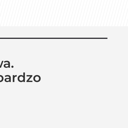
a.
bardzo