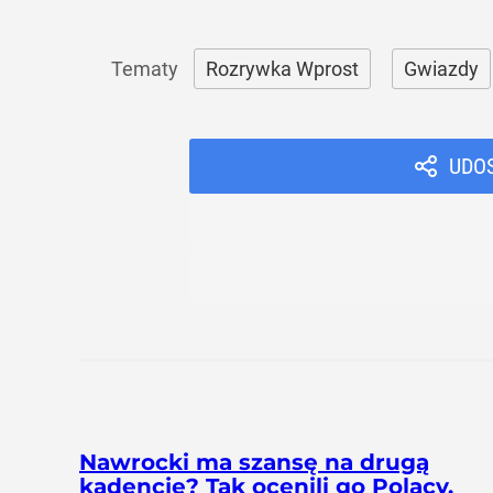
Rozrywka Wprost
Gwiazdy
UDO
Nawrocki ma szansę na drugą
kadencję? Tak ocenili go Polacy.