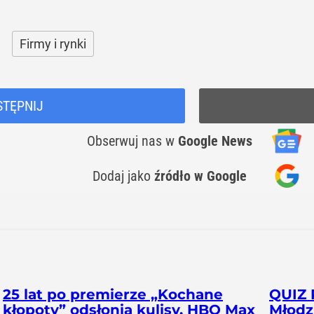
Firmy i rynki
STĘPNIJ
Obserwuj nas
w
Google News
Dodaj jako
źródło w Google
25 lat po premierze „Kochane
QUIZ 
kłopoty” odsłonią kulisy. HBO Max
Młodzi