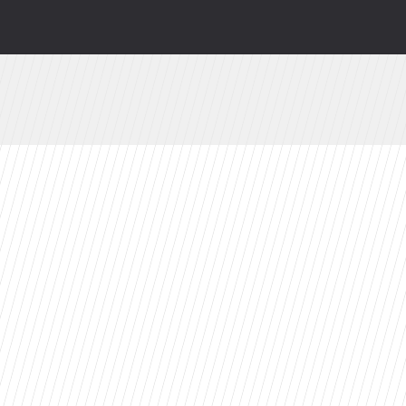
odsłonią kulisy. HBO Max szykuje niespodziankę
ty 2026 roku. Ten tytuł zdeklasował konkurencję
 ekrany. „Pionek” ma już datę premiery