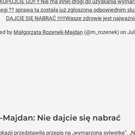
UPUJCIE GO‼️ ‼️ Nie ma innej drogi do uzyskania wymarzo
iegi ?? sprawa ta została już zgłoszona odpowiednim służ
DAJCIE SIĘ NABRAĆ ‼️‼️‼️Wasze zdrowie jest najważnie
red by
Małgorzata Rozenek-Majdan
(@m_rozenek) on
Jul
Majdan: Nie dajcie się nabrać
kazji przedstawiła przepis na „wymarzoną sylwetkę”. „N