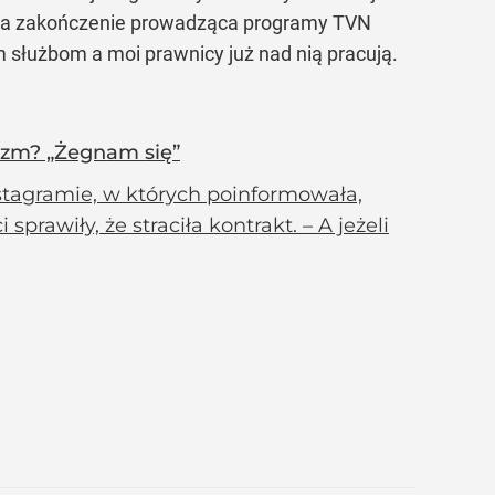
ła. Na zakończenie prowadząca programy TVN
łużbom a moi prawnicy już nad nią pracują.
lizm? „Żegnam się”
tagramie, w których poinformowała,
rawiły, że straciła kontrakt. – A jeżeli