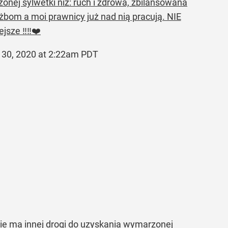
nej sylwetki niż: ruch i zdrowa, zbilansowana
bom a moi prawnicy już nad nią pracują. NIE
jsze ‼️‼️❤️
 30, 2020 at 2:22am PDT
ie ma innej drogi do uzyskania wymarzonej