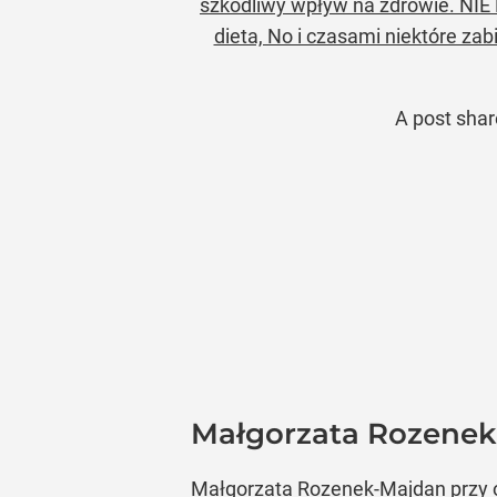
szkodliwy wpływ na zdrowie. NIE K
dieta, No i czasami niektóre zab
A post sha
Małgorzata Rozenek-
Małgorzata Rozenek-Majdan przy o