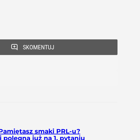
SKOMENTUJ
Pamiętasz smaki PRL-u?
 polegną już na 1. pytaniu