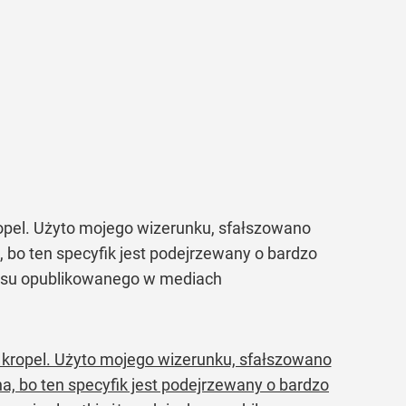
ropel. Użyto mojego wizerunku, sfałszowano
a, bo ten specyfik jest podejrzewany o bardzo
pisu opublikowanego w mediach
hś kropel. Użyto mojego wizerunku, sfałszowano
̇na, bo ten specyfik jest podejrzewany o bardzo