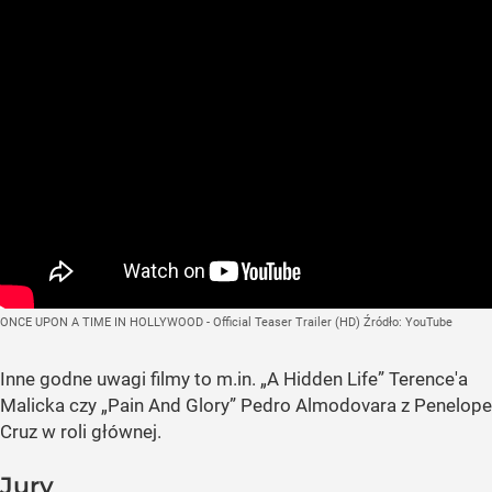
ONCE UPON A TIME IN HOLLYWOOD - Official Teaser Trailer (HD)
Źródło:
YouTube
Inne godne uwagi filmy to m.in.
„A Hidden Life”
Terence'a
Malicka czy
„Pain And Glory”
Pedro Almodovara z Penelope
Cruz w roli głównej.
Jury