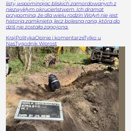
listy, wspominając bliskich zamordowanych z
niezwykłym okrucieństwem. Ich dramat
przypomina, że dla wielu rodzin Wołyń nie jest
historią zamkniętą, lecz bolesną raną, która do
dziś nie została zagojona.
Kraj
Polityka
Opinie i komentarze
Tylko u
Nas
Tygodnik Wprost