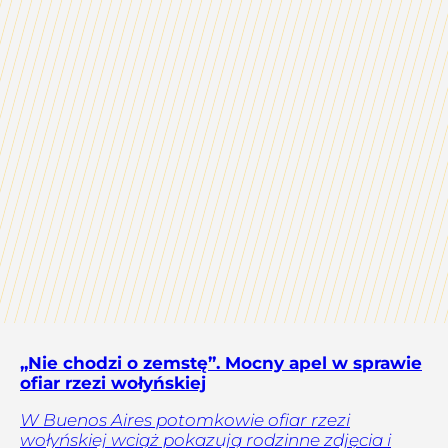
„Nie chodzi o zemstę”. Mocny apel w sprawie
ofiar rzezi wołyńskiej
W Buenos Aires potomkowie ofiar rzezi
wołyńskiej wciąż pokazują rodzinne zdjęcia i