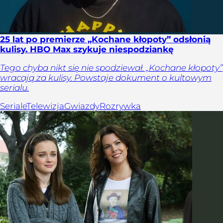
25 lat po premierze „Kochane kłopoty” odsłonią
kulisy. HBO Max szykuje niespodziankę
Tego chyba nikt się nie spodziewał. „Kochane kłopoty”
wracają za kulisy. Powstaje dokument o kultowym
serialu.
Seriale
Telewizja
Gwiazdy
Rozrywka