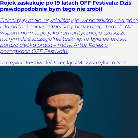
Rojek zaskakuje po 19 latach OFF Festivalu: Dziś
prawdopodobnie bym tego nie zrobił
Dzieci były małe, usypialiśmy je, wchodziliśmy na górę
i do późnej nocy siedzieliśmy przy komputerach. Nie
wspominam tego jako romantycznego czasu, za
którym dziś szczególnie tęsknię. To była po prostu
bardzo ciężka praca – mówi Artur Rojek o
początkach OFF Festivalu.
Rozrywka
Festiwale/Przeglądy
Muzyka
Tylko u Nas