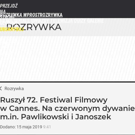
PRZEJDŹ
NA
ROZRYWKA WPROST
STRONĘ
FILMY
SERIALE
GWIAZDY
TELEWIZJA
QUIZY
GALERIE
GŁÓWNĄ
ROZRYWKA
WPROST.PL
UBSKRYBUJ
ZALOGUJ
MENU
Rozrywka
Ruszył 72. Festiwal Filmowy
w Cannes. Na czerwonym dywanie
m.in. Pawlikowski i Janoszek
Dodano:
15
maja
2019
9:41