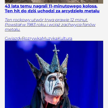
43 lata temu nagrali 11-minutowego kolosa.
Ten hit do dziś uchodzi za arcydzieło metalu
Ten rockowy utwór trwa prawie 12 minut.
Powstał w 1983 roku i wciąż zachwyca fanów
metalu.
Gwiazdy
Rozrywka
Muzyka
Kultura