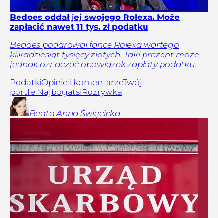
Bedoes oddał jej swojego Rolexa. Może
zapłacić nawet 11 tys. zł podatku
Bedoes podarował fance Rolexa wartego
kilkadziesiąt tysięcy złotych. Taki prezent może
jednak oznaczać obowiązek zapłaty podatku.
Podatki
Opinie i komentarze
Twój
portfel
Najbogatsi
Rozrywka
Beata Anna
Święcicka