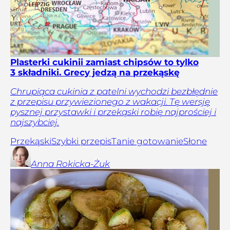
Plasterki cukinii zamiast chipsów to tylko
3 składniki. Grecy jedzą na przekąskę
Chrupiąca cukinia z patelni wychodzi bezbłędnie
z przepisu przywiezionego z wakacji. Tę wersję
pysznej przystawki i przekąski robię najprościej i
najszybciej.
Przekąski
Szybki przepis
Tanie gotowanie
Słone
Anna
Rokicka-Żuk