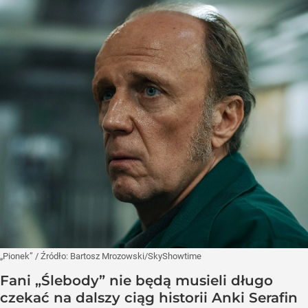
„Pionek”
/ Źródło:
Bartosz Mrozowski/SkyShowtime
Fani „Ślebody” nie będą musieli długo
czekać na dalszy ciąg historii Anki Serafin