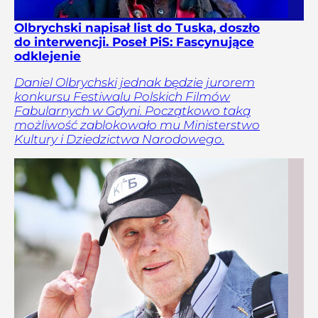
Olbrychski napisał list do Tuska, doszło
do interwencji. Poseł PiS: Fascynujące
odklejenie
Daniel Olbrychski jednak będzie jurorem
konkursu Festiwalu Polskich Filmów
Fabularnych w Gdyni. Początkowo taką
możliwość zablokowało mu Ministerstwo
Kultury i Dziedzictwa Narodowego.