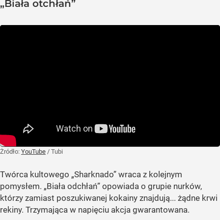
„Biała otchłań”
Żródło:
YouTube
/
Tubi
Twórca kultowego „Sharknado” wraca z kolejnym
pomysłem. „Biała odchłań” opowiada o grupie nurków,
którzy zamiast poszukiwanej kokainy znajdują... żądne krwi
rekiny. Trzymająca w napięciu akcja gwarantowana.