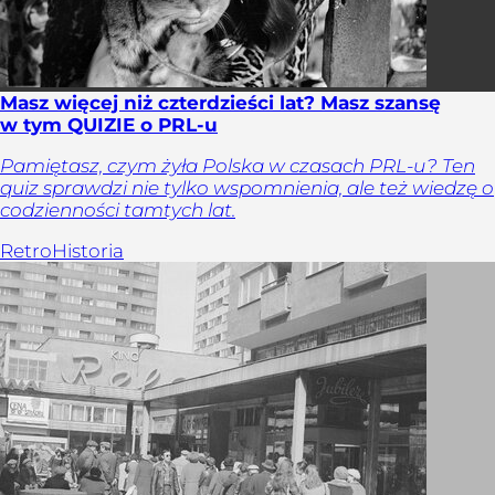
Masz więcej niż czterdzieści lat? Masz szansę
w tym QUIZIE o PRL-u
Pamiętasz, czym żyła Polska w czasach PRL-u? Ten
quiz sprawdzi nie tylko wspomnienia, ale też wiedzę o
codzienności tamtych lat.
Retro
Historia