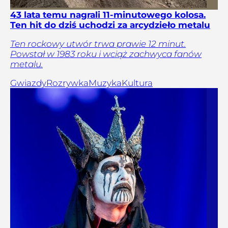
43 lata temu nagrali 11-minutowego kolosa.
Ten hit do dziś uchodzi za arcydzieło metalu
Ten rockowy utwór trwa prawie 12 minut.
Powstał w 1983 roku i wciąż zachwyca fanów
metalu.
Gwiazdy
Rozrywka
Muzyka
Kultura