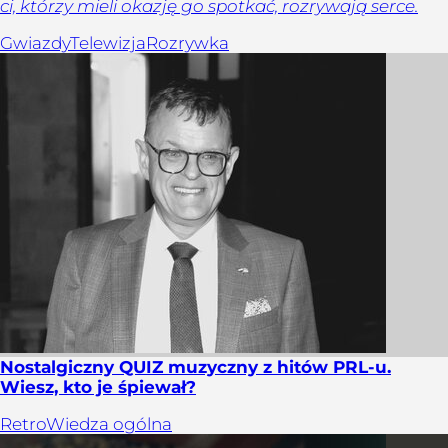
ci, którzy mieli okazję go spotkać, rozrywają serce.
Gwiazdy
Telewizja
Rozrywka
Nostalgiczny QUIZ muzyczny z hitów PRL-u.
Wiesz, kto je śpiewał?
Retro
Wiedza ogólna