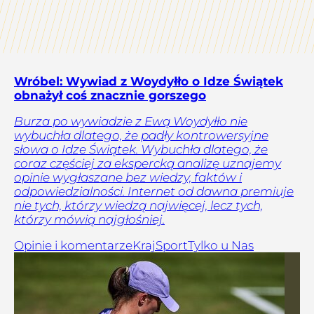
Wróbel: Wywiad z Woydyłło o Idze Świątek
obnażył coś znacznie gorszego
Burza po wywiadzie z Ewą Woydyłło nie
wybuchła dlatego, że padły kontrowersyjne
słowa o Idze Świątek. Wybuchła dlatego, że
coraz częściej za ekspercką analizę uznajemy
opinie wygłaszane bez wiedzy, faktów i
odpowiedzialności. Internet od dawna premiuje
nie tych, którzy wiedzą najwięcej, lecz tych,
którzy mówią najgłośniej.
Opinie i komentarze
Kraj
Sport
Tylko u Nas