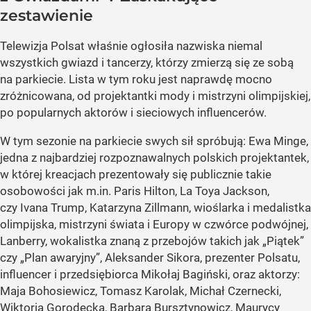
zestawienie
Telewizja Polsat właśnie ogłosiła nazwiska niemal
wszystkich gwiazd i tancerzy, którzy zmierzą się ze sobą
na parkiecie. Lista w tym roku jest naprawdę mocno
zróżnicowana, od projektantki mody i mistrzyni olimpijskiej,
po popularnych aktorów i sieciowych influencerów.
W tym sezonie na parkiecie swych sił spróbują: Ewa Minge,
jedna z najbardziej rozpoznawalnych polskich projektantek,
w której kreacjach prezentowały się publicznie takie
osobowości jak m.in. Paris Hilton, La Toya Jackson,
czy Ivana Trump, Katarzyna Zillmann, wioślarka i medalistka
olimpijska, mistrzyni świata i Europy w czwórce podwójnej,
Lanberry, wokalistka znaną z przebojów takich jak „Piątek”
czy „Plan awaryjny”, Aleksander Sikora, prezenter Polsatu,
influencer i przedsiębiorca Mikołaj Bagiński, oraz aktorzy:
Maja Bohosiewicz, Tomasz Karolak, Michał Czernecki,
Wiktoria Gorodecka, Barbara Bursztynowicz, Maurycy