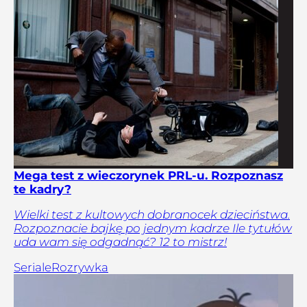
Mega test z wieczorynek PRL-u. Rozpoznasz
te kadry?
Wielki test z kultowych dobranocek dzieciństwa.
Rozpoznacie bajkę po jednym kadrze Ile tytułów
uda wam się odgadnąć? 12 to mistrz!
Seriale
Rozrywka