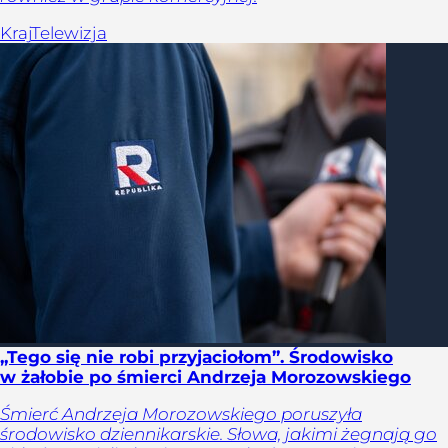
Kraj
Telewizja
„Tego się nie robi przyjaciołom”. Środowisko
w żałobie po śmierci Andrzeja Morozowskiego
Śmierć Andrzeja Morozowskiego poruszyła
środowisko dziennikarskie. Słowa, jakimi żegnają go