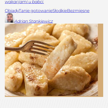
wakacjami u babci.
Obiady
Tanie gotowanie
Słodkie
Bezmięsne
Adrian
Stankiewicz