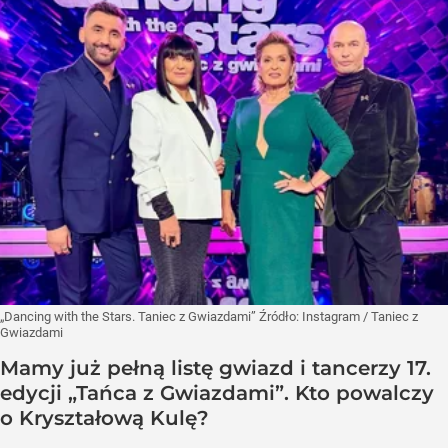
„Dancing with the Stars. Taniec z Gwiazdami”
Źródło:
Instagram
/
Taniec z
Gwiazdami
Mamy już pełną listę gwiazd i tancerzy 17.
edycji „Tańca z Gwiazdami”. Kto powalczy
o Kryształową Kulę?