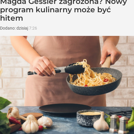
Magda Gessler zagrożona? Nowy
program kulinarny może być
hitem
Dodano:
dzisiaj
7:26