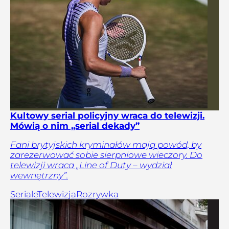
Kultowy serial policyjny wraca do telewizji.
Mówią o nim „serial dekady”
Fani brytyjskich kryminałów mają powód, by
zarezerwować sobie sierpniowe wieczory. Do
telewizji wraca „Line of Duty – wydział
wewnętrzny”.
Seriale
Telewizja
Rozrywka