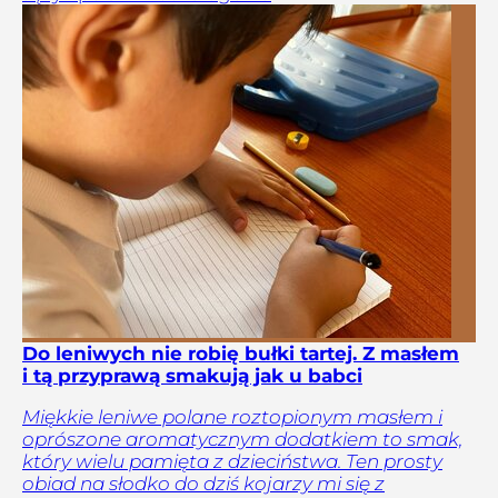
Do leniwych nie robię bułki tartej. Z masłem
i tą przyprawą smakują jak u babci
Miękkie leniwe polane roztopionym masłem i
oprószone aromatycznym dodatkiem to smak,
który wielu pamięta z dzieciństwa. Ten prosty
obiad na słodko do dziś kojarzy mi się z