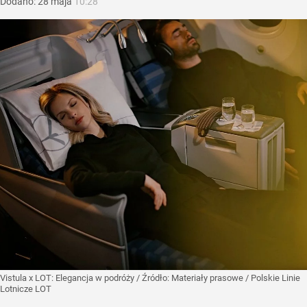
Dodano:
28
maja
10:28
Vistula x LOT: Elegancja w podróży
/ Źródło:
Materiały prasowe
/
Polskie Linie
Lotnicze LOT