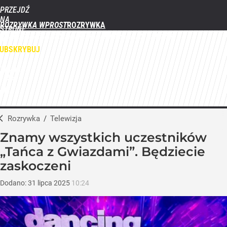
PRZEJDŹ
NA
ROZRYWKA WPROST
STRONĘ
FILMY
SERIALE
GWIAZDY
TELEWIZJA
QUIZY
GALERIE
GŁÓWNĄ
WPROST.PL
UBSKRYBUJ
ZALOGUJ
MENU
Rozrywka
/
Telewizja
Znamy wszystkich uczestników
„Tańca z Gwiazdami”. Będziecie
zaskoczeni
Dodano:
31
lipca
2025
10:24