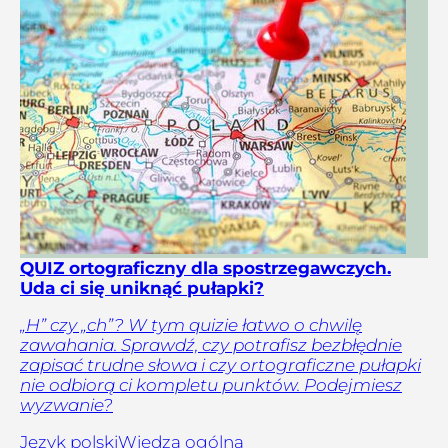
QUIZ ortograficzny dla spostrzegawczych.
Uda ci się uniknąć pułapki?
„H” czy „ch”? W tym quizie łatwo o chwilę
zawahania. Sprawdź, czy potrafisz bezbłędnie
zapisać trudne słowa i czy ortograficzne pułapki
nie odbiorą ci kompletu punktów. Podejmiesz
wyzwanie?
Język polski
Wiedza ogólna