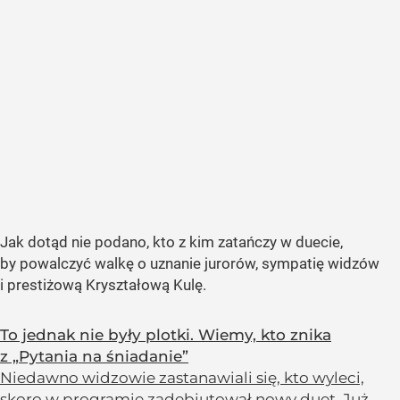
Jak dotąd nie podano, kto z kim zatańczy w duecie,
by powalczyć walkę o uznanie jurorów, sympatię widzów
i prestiżową Kryształową Kulę.
To jednak nie były plotki. Wiemy, kto znika
z „Pytania na śniadanie”
Niedawno widzowie zastanawiali się, kto wyleci,
skoro w programie zadebiutował nowy duet. Już