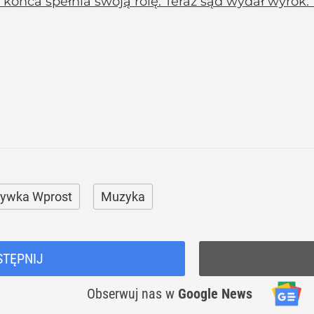
 końca spełnia swoją rolę. Teraz sąd wydał wyrok
rywka Wprost
Muzyka
STĘPNIJ
Obserwuj nas
w
Google News