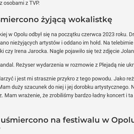
 z osobami z TVP.
miercono żyjącą wokalistkę
kiej w Opolu odbył się na początku czerwca 2023 roku. Dr
no nieżyjących artystów i oddano im hołd. Na telebimie 
zy Irena Jarocka. Nagle pojawiło się też zdjęcie Jolant
dal. Reżyser wydarzenia w rozmowie z Plejadą nie ukry
rzyć i jest mi strasznie przykro z tego powodu. Jako re
o. Mam duży szacunek do niej i jej dorobku artystycznego
ecz. Mam wrażenie, że zrobiliśmy bardzo ładny koncert i 
 uśmiercono na festiwalu w Opol
P