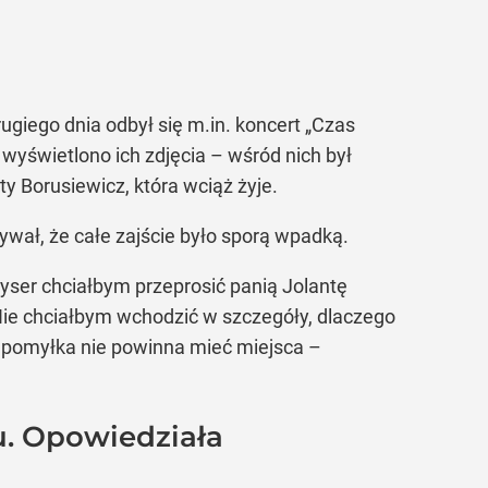
ugiego dnia odbył się m.in. koncert „Czas
wyświetlono ich zdjęcia – wśród nich był
y Borusiewicz, która wciąż żyje.
wał, że całe zajście było sporą wpadką.
żyser chciałbym przeprosić panią Jolantę
. Nie chciałbym wchodzić w szczegóły, dlaczego
ta pomyłka nie powinna mieć miejsca –
u. Opowiedziała