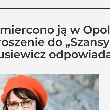
miercono ją w Opol
roszenie do „Szansy
rusiewicz odpowiad