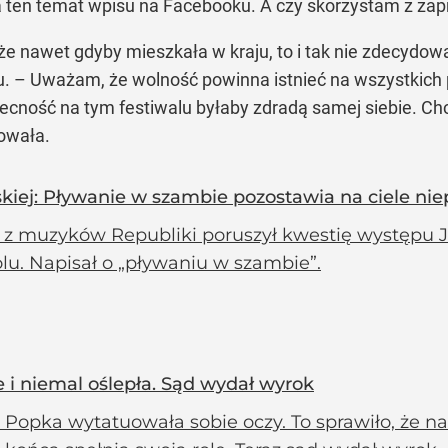
a ten temat wpisu na Facebooku. A czy skorzystam z zap
 że nawet gdyby mieszkała w kraju, to i tak nie zdecydo
lu. – Uważam, że wolność powinna istnieć na wszystkich 
cność na tym festiwalu byłaby zdradą samej siebie. Chcę,
owała.
kiej: Pływanie w szambie pozostawia na ciele ni
 z muzyków Republiki poruszył kwestię występu J
lu. Napisał o „pływaniu w szambie”.
 i niemal oślepła. Sąd wydał wyrok
Popka wytatuowała sobie oczy. To sprawiło, że na