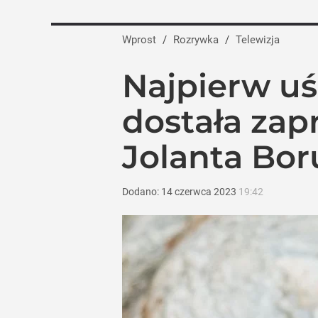
Wprost
/
Rozrywka
/
Telewizja
Najpierw uś
dostała zap
Jolanta Bo
Dodano:
14
czerwca
2023
19:42