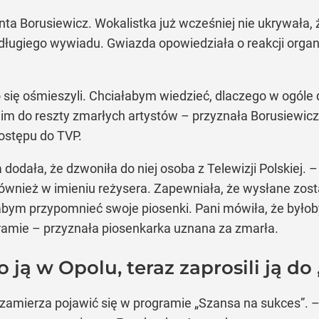
nta Borusiewicz. Wokalistka już wcześniej nie ukrywała, ż
iła długiego wywiadu. Gwiazda opowiedziała o reakcji org
bo się ośmieszyli. Chciałabym wiedzieć, dlaczego w ogóle 
im do reszty zmarłych artystów – przyznała Borusiewicz. 
ostępu do TVP.
odała, że dzwoniła do niej osoba z Telewizji Polskiej. –
 również w imieniu reżysera. Zapewniała, że wysłane zos
łabym przypomnieć swoje piosenki. Pani mówiła, że było
ramie – przyznała piosenkarka uznana za zmarła.
ją w Opolu, teraz zaprosili ją do
zamierza pojawić się w programie „Szansa na sukces”. – M