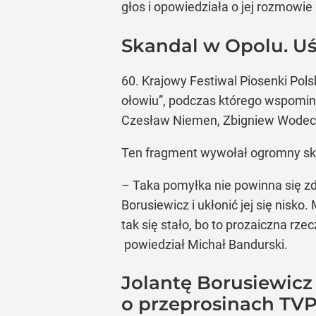
głos i opowiedziała o jej rozmowie
Skandal w Opolu. Uś
60. Krajowy Festiwal Piosenki Pols
ołowiu”, podczas którego wspomina
Czesław Niemen, Zbigniew Wodecki c
Ten fragment wywołał ogromny skan
– Taka pomyłka nie powinna się zda
Borusiewicz i ukłonić jej się nisk
tak się stało, bo to prozaiczna rz
powiedział Michał Bandurski.
Jolantę Borusiewicz
o przeprosinach TV