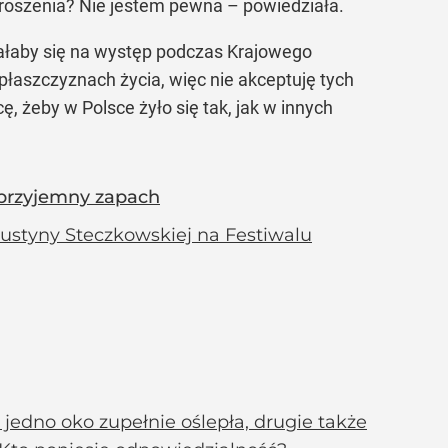
roszenia? Nie jestem pewna – powiedziała.
wałaby się na występ podczas Krajowego
płaszczyznach życia, więc nie akceptuję tych
 żeby w Polsce żyło się tak, jak w innych
eprzyjemny zapach
ustyny Steczkowskiej na Festiwalu
 jedno oko zupełnie oślepła, drugie także