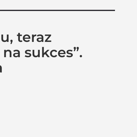
u, teraz
 na sukces”.
a