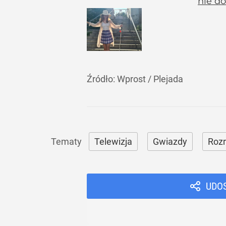
nie do
Źródło:
Wprost
/
Plejada
Telewizja
Gwiazdy
Roz
UDO