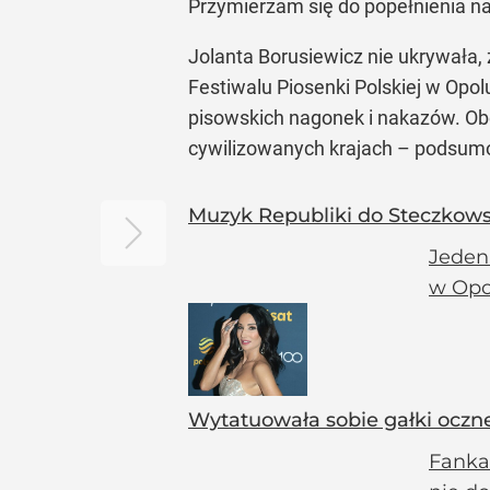
Przymierzam się do popełnienia n
Jolanta Borusiewicz nie ukrywała,
Festiwalu Piosenki Polskiej w Opo
pisowskich nagonek i nakazów. Obe
cywilizowanych krajach – podsum
Muzyk Republiki do Steczkows
Jeden
w Opo
Wytatuowała sobie gałki oczne
Fanka 