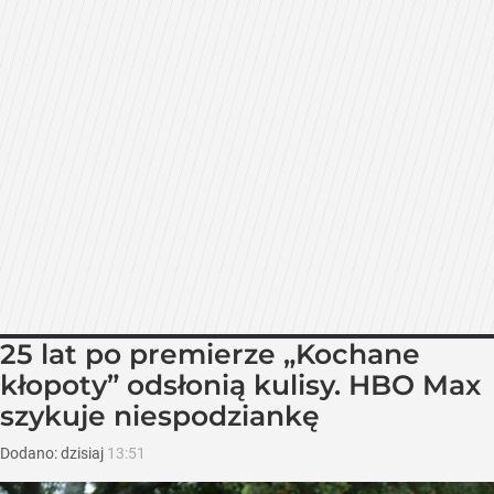
25 lat po premierze „Kochane
kłopoty” odsłonią kulisy. HBO Max
szykuje niespodziankę
Dodano:
dzisiaj
13:51