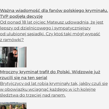
Ważna wiadomość dla fanów polskiego kryminału.
TVP podjęła decyzję
Od ponad 18 lat ojciec Mateusz udowadnia, że jest
lepszy od dzielnicowego i sympatyczniejszy
od ulubionej sąsiadki. Czy ktoś taki mógł wypaść
z ramówki?
Mroczny kryminał trafił do Polski. Widzowie już
rzucili się na ten serial
Brytyjczycy od lat robią kryminały tak, jakby czuli się
w obowiązku wciągnąć każdego w ich kolejne
śledztwa do trzeciej nad ranem.