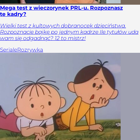
Mega test z wieczorynek PRL-u. Rozpoznasz
te kadry?
Wielki test z kultowych dobranocek dzieciństwa.
Rozpoznacie bajkę po jednym kadrze Ile tytułów uda
wam się odgadnąć? 12 to mistrz!
Seriale
Rozrywka