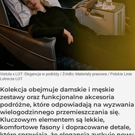
Vistula x LOT: Elegancja w podróży
/ Źródło:
Materiały prasowe
/
Polskie Linie
Lotnicze LOT
Kolekcja obejmuje damskie i męskie
zestawy oraz funkcjonalne akcesoria
podróżne, które odpowiadają na wyzwania
wielogodzinnego przemieszczania się.
Kluczowym elementem są lekkie,
komfortowe fasony i dopracowane detale,
które sprawiają, że elegancja zyskuje nowy