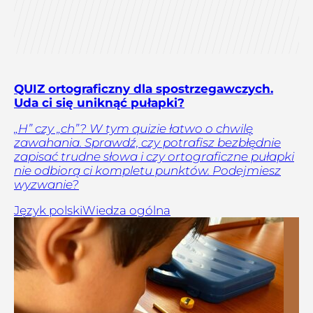
QUIZ ortograficzny dla spostrzegawczych.
Uda ci się uniknąć pułapki?
„H” czy „ch”? W tym quizie łatwo o chwilę
zawahania. Sprawdź, czy potrafisz bezbłędnie
zapisać trudne słowa i czy ortograficzne pułapki
nie odbiorą ci kompletu punktów. Podejmiesz
wyzwanie?
Język polski
Wiedza ogólna