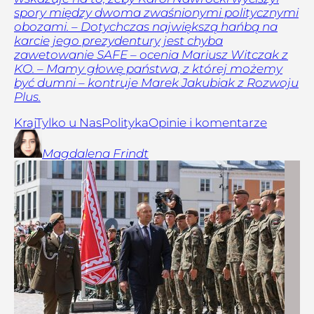
spory między dwoma zwaśnionymi politycznymi
obozami. – Dotychczas największą hańbą na
karcie jego prezydentury jest chyba
zawetowanie SAFE – ocenia Mariusz Witczak z
KO. – Mamy głowę państwa, z której możemy
być dumni – kontruje Marek Jakubiak z Rozwoju
Plus.
Kraj
Tylko u Nas
Polityka
Opinie i komentarze
Magdalena
Frindt