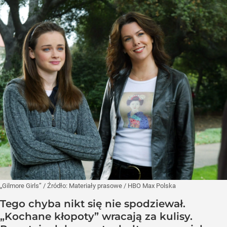
„Gilmore Girls”
/ Źródło:
Materiały prasowe
/
HBO Max Polska
Tego chyba nikt się nie spodziewał.
„Kochane kłopoty” wracają za kulisy.