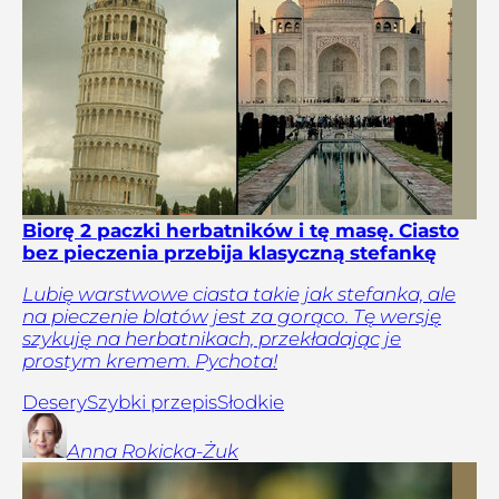
Biorę 2 paczki herbatników i tę masę. Ciasto
bez pieczenia przebija klasyczną stefankę
Lubię warstwowe ciasta takie jak stefanka, ale
na pieczenie blatów jest za gorąco. Tę wersję
szykuję na herbatnikach, przekładając je
prostym kremem. Pychota!
Desery
Szybki przepis
Słodkie
Anna
Rokicka-Żuk