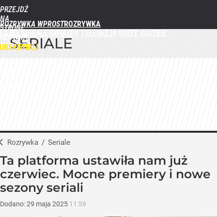
PRZEJDŹ
NA
ROZRYWKA WPROST
STRONĘ
FILMY
SERIALE
GWIAZDY
TELEWIZJA
QUIZY
GALERIE
GŁÓWNĄ
SERIALE
WPROST.PL
UBSKRYBUJ
ZALOGUJ
MENU
Rozrywka
/
Seriale
Ta platforma ustawiła nam już
czerwiec. Mocne premiery i nowe
sezony seriali
Dodano:
29
maja
2025
11:59