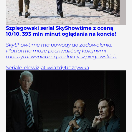
Szpiegowski serial SkyShowtime z oceną
10/10. 393 mln minut oglądania na koncie!
SkyShowtime ma powody do zadowolenia.
Platforma może pochwalić się kolejnymi
mocnymi wynikami produkcji szpiegowskich.
Seriale
Telewizja
Gwiazdy
Rozrywka