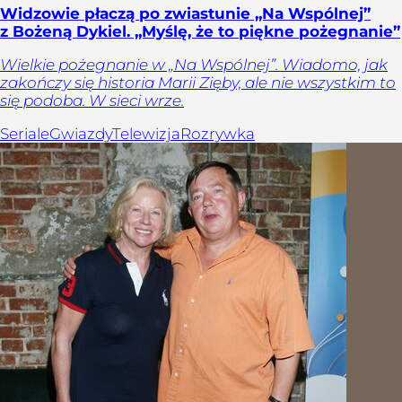
Widzowie płaczą po zwiastunie „Na Wspólnej”
z Bożeną Dykiel. „Myślę, że to piękne pożegnanie”
Wielkie pożegnanie w „Na Wspólnej”. Wiadomo, jak
zakończy się historia Marii Zięby, ale nie wszystkim to
się podoba. W sieci wrze.
Seriale
Gwiazdy
Telewizja
Rozrywka