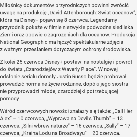
Miłośnicy dokumentów przyrodniczych powinni zwrócić
uwagę na produkcję „David Attenborough: Świat oceanów”,
która na Disney+ pojawi się 8 czerwca. Legendarny
przyrodnik pokaże w filmie niezwykłe podwodne siedliska
Ziemi oraz opowie o zagrożeniach dla oceanów. Produkcja
National Geographic ma łączyć spektakularne zdjęcia
z ważnym przesłaniem dotyczącym ochrony środowiska.
Z kolei 25 czerwca Disney+ postawi na nostalgię i powrót
do świata „Czarodziejów z Waverly Place”. W nowej
odsłonie serialu dorosły Justin Russo będzie próbował
prowadzić normalne życie rodzinne, dopóki jego siostra
nie przyprowadzi młodej czarodziejki potrzebującej
pomocy.
Wśród czerwcowych nowości znalazły się także: „Call Her
Alex” – 10 czerwca, „Wyprawa na Devil’s Thumb” – 13
czerwca, „Silni wbrew naturze” – 16 czerwca, „Sally” – 17
czerwca, „Kraina Lodu na Broadwayu” – 20 czerwca.