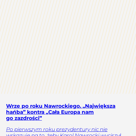
Wrze po roku Nawrockiego. „Największa
hańba” kontra „Cała Europa nam
go zazdrości”
Po pierwszym roku prezydentury nic nie
wskazuje na to, żeby Karol Nawrocki wyciszył