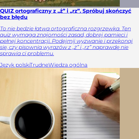
QUIZ ortograficzny z „ż” i „rz”. Spróbuj skończyć
bez błędu
To nie będzie łatwa ortograficzna rozgrzewka. Ten
quiz wymaga znajomości zasad, dobrej pamięci i
pełnej koncentracji. Podejmij wyzwanie i przekonaj
się, czy pisownia wyrazów z „ż” i „rz” naprawdę nie
sprawia ci problemu.
Język polski
Trudne
Wiedza ogólna