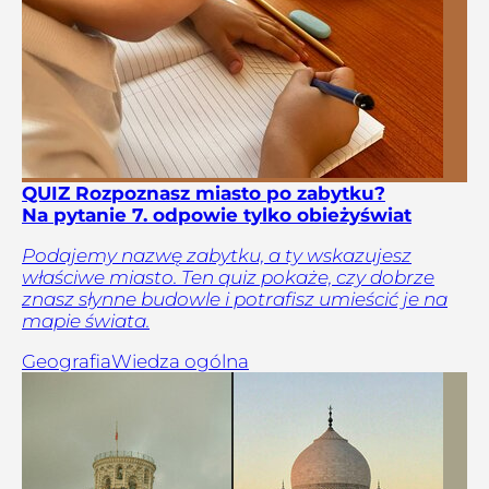
QUIZ Rozpoznasz miasto po zabytku?
Na pytanie 7. odpowie tylko obieżyświat
Podajemy nazwę zabytku, a ty wskazujesz
właściwe miasto. Ten quiz pokaże, czy dobrze
znasz słynne budowle i potrafisz umieścić je na
mapie świata.
Geografia
Wiedza ogólna