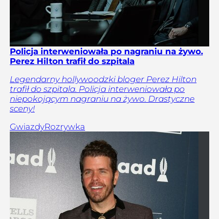
Policja interweniowała po nagraniu na żywo.
Perez Hilton trafił do szpitala
Legendarny hollywoodzki bloger Perez Hilton
trafił do szpitala. Policja interweniowała po
niepokojącym nagraniu na żywo. Drastyczne
sceny!
Gwiazdy
Rozrywka