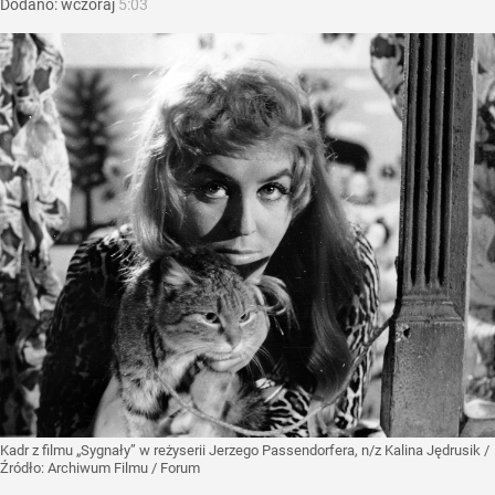
Dodano:
wczoraj
5:03
Kadr z filmu „Sygnały” w reżyserii Jerzego Passendorfera, n/z Kalina Jędrusik
/
Źródło:
Archiwum Filmu / Forum