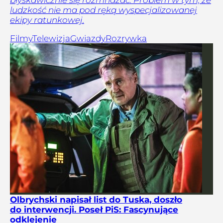
ludzkość nie ma pod ręką wyspecjalizowanej
ekipy ratunkowej.
Filmy
Telewizja
Gwiazdy
Rozrywka
Olbrychski napisał list do Tuska, doszło
do interwencji. Poseł PiS: Fascynujące
odklejenie