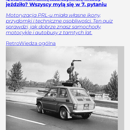
jeździło? Wszyscy mylą się w 7. pytaniu
Motoryzacja PRL-u miała własne ikony,
przydomki i techniczne osobliwości. Ten quiz
sprawdzi, jak dobrze znasz samochody,
motocykle i autobusy z tamtych lat.
Retro
Wiedza ogólna