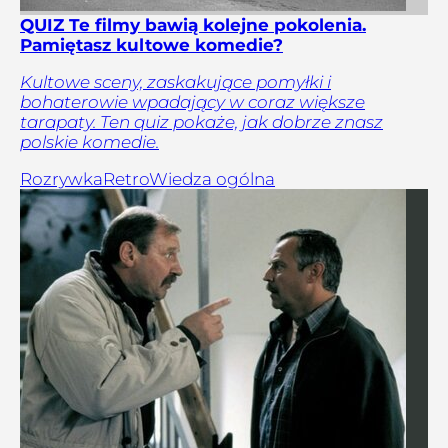
QUIZ Te filmy bawią kolejne pokolenia.
Pamiętasz kultowe komedie?
Kultowe sceny, zaskakujące pomyłki i
bohaterowie wpadający w coraz większe
tarapaty. Ten quiz pokaże, jak dobrze znasz
polskie komedie.
Rozrywka
Retro
Wiedza ogólna