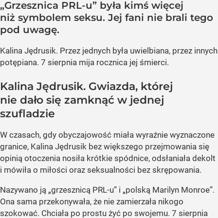
„Grzesznica PRL-u” była kimś więcej
niż symbolem seksu. Jej fani nie brali tego
pod uwagę.
Kalina Jędrusik. Przez jednych była uwielbiana, przez innych
potępiana. 7 sierpnia mija rocznica jej śmierci.
Kalina Jędrusik. Gwiazda, której
nie dało się zamknąć w jednej
szufladzie
W czasach, gdy obyczajowość miała wyraźnie wyznaczone
granice, Kalina Jędrusik bez większego przejmowania się
opinią otoczenia nosiła krótkie spódnice, odsłaniała dekolt
i mówiła o miłości oraz seksualności bez skrępowania.
Nazywano ją „grzesznicą PRL-u” i „polską Marilyn Monroe”.
Ona sama przekonywała, że nie zamierzała nikogo
szokować. Chciała po prostu żyć po swojemu. 7 sierpnia