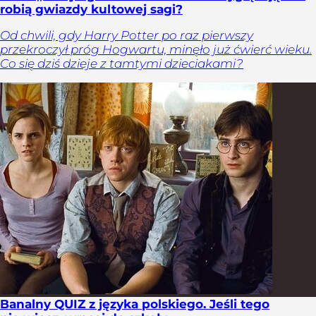
robią gwiazdy kultowej sagi?
Od chwili, gdy Harry Potter po raz pierwszy
przekroczył próg Hogwartu, minęło już ćwierć wieku.
Co się dziś dzieje z tamtymi dzieciakami?
Banalny QUIZ z języka polskiego. Jeśli tego