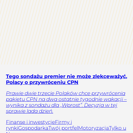
Tego sondażu premier nie może zlekceważyć.
Polacy o przywróceniu CPN
Prawie dwie trzecie Polaków chce przywrócenia
pakietu CPN na dwa ostatnie tygodnie wakacji –
wynika z sondażu dla „Wprost”. Decyzja w tej
sprawie lada dzień.
Finanse i inwestycje
Firmy i
rynki
Gospodarka
Twój portfel
Motoryzacja
Tylko u