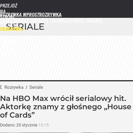
PRZEJDŹ
NA
ROZRYWKA WPROST
STRONĘ
FILMY
SERIALE
GWIAZDY
TELEWIZJA
QUIZY
GALERIE
GŁÓWNĄ
SERIALE
WPROST.PL
UBSKRYBUJ
ZALOGUJ
MENU
Rozrywka
/
Seriale
Na HBO Max wrócił serialowy hit.
Aktorkę znamy z głośnego „House
of Cards”
Dodano:
20
stycznia
10:15