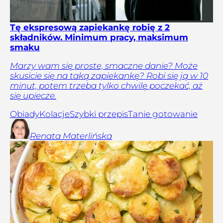
Tę ekspresową zapiekankę robię z 2
składników. Minimum pracy, maksimum
smaku
Marzy wam się proste, smaczne danie? Może
skusicie się na taką zapiekankę? Robi się ją w 10
minut, potem trzeba tylko chwilę poczekać, aż
się upiecze.
Obiady
Kolacje
Szybki przepis
Tanie gotowanie
Renata
Materlińska