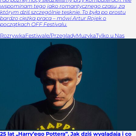
wspominam tego jako romantycznego czasu, za
którym dziś szczególnie tęsknię. To była po prostu
bardzo ciężka praca – mówi Artur Rojek o
początkach OFF Festivalu.
Rozrywka
Festiwale/Przeglądy
Muzyka
Tylko u Nas
25 lat „Harry’ego Pottera”. Jak dziś wyglądają i co