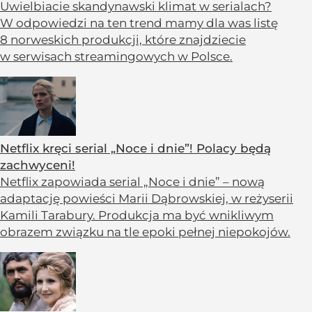
Uwielbiacie skandynawski klimat w serialach?
W odpowiedzi na ten trend mamy dla was listę
8 norweskich produkcji, które znajdziecie
w serwisach streamingowych w Polsce.
Netflix kręci serial „Noce i dnie”! Polacy będą
zachwyceni!
Netflix zapowiada serial „Noce i dnie” – nową
adaptację powieści Marii Dąbrowskiej, w reżyserii
Kamili Tarabury. Produkcja ma być wnikliwym
obrazem związku na tle epoki pełnej niepokojów.