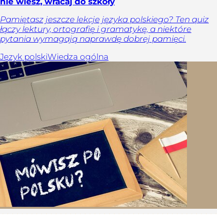
nie wiesz, wracaj do szkoły
Pamiętasz jeszcze lekcje języka polskiego? Ten quiz
łączy lektury, ortografię i gramatykę, a niektóre
pytania wymagają naprawdę dobrej pamięci.
Język polski
Wiedza ogólna