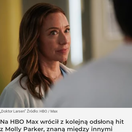
„Doktor Larsen”
Źródło:
HBO
/
Max
Na HBO Max wrócił z kolejną odsłoną hit
z Molly Parker, znaną między innymi