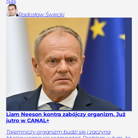
Nas
Radosław
Święcki
Liam Neeson kontra zabójczy organizm. Już
jutro w CANAL+
Tajemniczy organizm budzi się i zaczyna
błyskawicznie się rozmnażać. Problem w tym, że