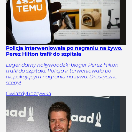
Policja interweniowała po nagraniu na żywo.
Perez Hilton trafił do szpitala
Legendarny hollywoodzki bloger Perez Hilton
trafił do szpitala. Policja interweniowała po
niepokojącym nagraniu na żywo. Drastyczne
sceny!
Gwiazdy
Rozrywka