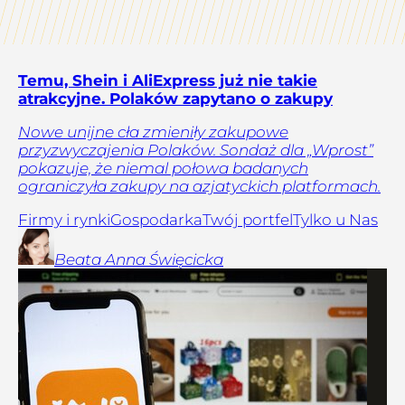
Temu, Shein i AliExpress już nie takie
atrakcyjne. Polaków zapytano o zakupy
Nowe unijne cła zmieniły zakupowe
przyzwyczajenia Polaków. Sondaż dla „Wprost”
pokazuje, że niemal połowa badanych
ograniczyła zakupy na azjatyckich platformach.
Firmy i rynki
Gospodarka
Twój portfel
Tylko u Nas
Beata Anna
Święcicka