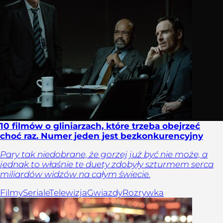
10 filmów o gliniarzach, które trzeba obejrzeć
choć raz. Numer jeden jest bezkonkurencyjny
Pary tak niedobrane, że gorzej już być nie może, a
jednak to właśnie te duety zdobyły szturmem serca
miliardów widzów na całym świecie.
Filmy
Seriale
Telewizja
Gwiazdy
Rozrywka