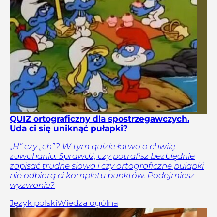
QUIZ ortograficzny dla spostrzegawczych.
Uda ci się uniknąć pułapki?
„H” czy „ch”? W tym quizie łatwo o chwilę
zawahania. Sprawdź, czy potrafisz bezbłędnie
zapisać trudne słowa i czy ortograficzne pułapki
nie odbiorą ci kompletu punktów. Podejmiesz
wyzwanie?
Język polski
Wiedza ogólna