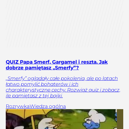
QUIZ Papa Smerf, Gargamel i reszta. Jak
dobrze pamiętasz „Smerfy”?
„Smerfy” oglądały całe pokolenia, ale po latach
łatwo pomylić bohaterów i ich
charakterystyczne cechy. Rozwiąż quiz i zobacz,
ile pamiętasz z tej bajki.
Rozrywka
Wiedza ogólna