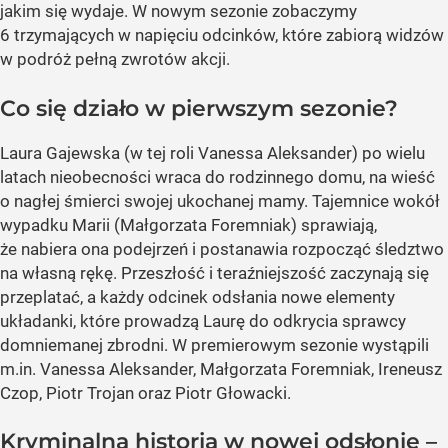
jakim się wydaje. W nowym sezonie zobaczymy
6 trzymających w napięciu odcinków, które zabiorą widzów
w podróż pełną zwrotów akcji.
Co się działo w pierwszym sezonie?
Laura Gajewska (w tej roli Vanessa Aleksander) po wielu
latach nieobecności wraca do rodzinnego domu, na wieść
o nagłej śmierci swojej ukochanej mamy. Tajemnice wokół
wypadku Marii (Małgorzata Foremniak) sprawiają,
że nabiera ona podejrzeń i postanawia rozpocząć śledztwo
na własną rękę. Przeszłość i teraźniejszość zaczynają się
przeplatać, a każdy odcinek odsłania nowe elementy
układanki, które prowadzą Laurę do odkrycia sprawcy
domniemanej zbrodni. W premierowym sezonie wystąpili
m.in. Vanessa Aleksander, Małgorzata Foremniak, Ireneusz
Czop, Piotr Trojan oraz Piotr Głowacki.
Kryminalna historia w nowej odsłonie –