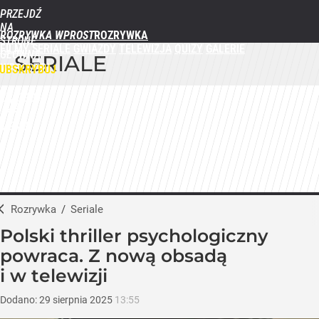
PRZEJDŹ
NA
ROZRYWKA WPROST
STRONĘ
FILMY
SERIALE
GWIAZDY
TELEWIZJA
QUIZY
GALERIE
GŁÓWNĄ
SERIALE
WPROST.PL
UBSKRYBUJ
ZALOGUJ
MENU
Rozrywka
/
Seriale
Polski thriller psychologiczny
powraca. Z nową obsadą
i w telewizji
Dodano:
29
sierpnia
2025
13:55