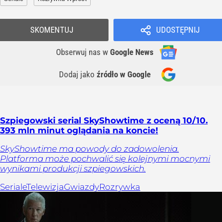
SKOMENTUJ
UDOSTĘPNIJ
Obserwuj nas
w
Google News
Dodaj jako
źródło w Google
Szpiegowski serial SkyShowtime z oceną 10/10.
393 mln minut oglądania na koncie!
SkyShowtime ma powody do zadowolenia.
Platforma może pochwalić się kolejnymi mocnymi
wynikami produkcji szpiegowskich.
Seriale
Telewizja
Gwiazdy
Rozrywka