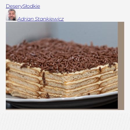
Desery
Słodkie
Adrian
Stankiewicz