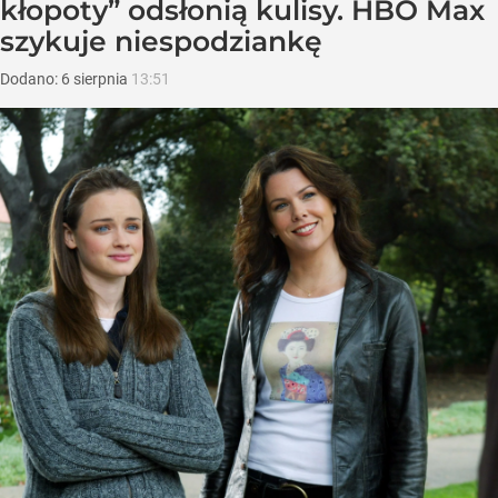
kłopoty” odsłonią kulisy. HBO Max
szykuje niespodziankę
Dodano:
6
sierpnia
13:51