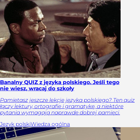
Banalny QUIZ z języka polskiego. Jeśli tego
nie wiesz, wracaj do szkoły
Pamiętasz jeszcze lekcje języka polskiego? Ten quiz
łączy lektury, ortografię i gramatykę, a niektóre
pytania wymagają naprawdę dobrej pamięci.
Język polski
Wiedza ogólna