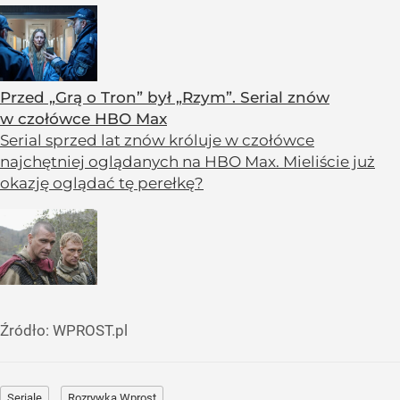
Przed „Grą o Tron” był „Rzym”. Serial znów
w czołówce HBO Max
Serial sprzed lat znów króluje w czołówce
najchętniej oglądanych na HBO Max. Mieliście już
okazję oglądać tę perełkę?
Źródło:
WPROST.pl
Seriale
Rozrywka Wprost