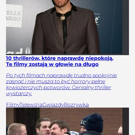
10 thrillerów, które naprawdę niepokoją.
Te filmy zostają w głowie na długo
Po tych filmach naprawdę trudno spokojnie
zasnąć i nie muszą to być horrory pełne
krwiożerczych potworów. Genialny thriller
wystarczy.
Filmy
Telewizja
Gwiazdy
Rozrywka