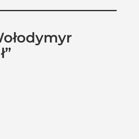
 Wołodymyr
ł”