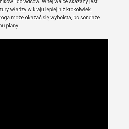
ików i doradców. W tej walce skazany jest
ury władzy w kraju lepiej niż ktokolwiek.
Droga może okazać się wyboista, bo sondaże
mu plany.