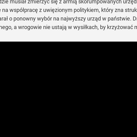
zie musiał zmierzyć się z armią skorumpowanych urzędn
 na współpracę z uwięzionym politykiem, który zna strukt
starał o ponowny wybór na najwyższy urząd w państwie. 
ego, a wrogowie nie ustają w wysiłkach, by krzyżować 