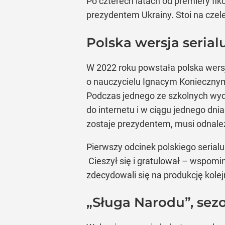
Po czterech latach od premiery fik
prezydentem Ukrainy. Stoi na czele 
Polska wersja seria
W 2022 roku powstała polska wersj
o nauczycielu Ignacym Koniecznym 
Podczas jednego ze szkolnych wyd
do internetu i w ciągu jednego dn
zostaje prezydentem, musi odnaleźć
Pierwszy odcinek polskiego serial
Cieszył się i gratulował – wspomin
zdecydowali się na produkcję kolej
„Sługa Narodu”, sezo