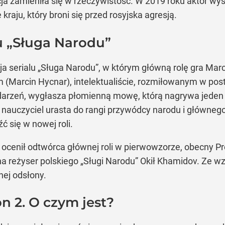
cja zamieniła się w rzeczywistość. W 2019 roku aktor wys
kraju, który broni się przed rosyjska agresją.
lu „Sługa Narodu”
a serialu „Sługa Narodu”, w którym główną rolę gra Ma
(Marcin Hycnar), intelektualiście, rozmiłowanym w posta
arzeń, wygłasza płomienną mowę, którą nagrywa jeden z
ia nauczyciel urasta do rangi przywódcy narodu i główn
 się w nowej roli.
u ocenił odtwórca głównej roli w pierwowzorze, obecny 
a reżyser polskiego „Sługi Narodu” Okił Khamidov. Ze wz
nej odsłony.
n 2. O czym jest?