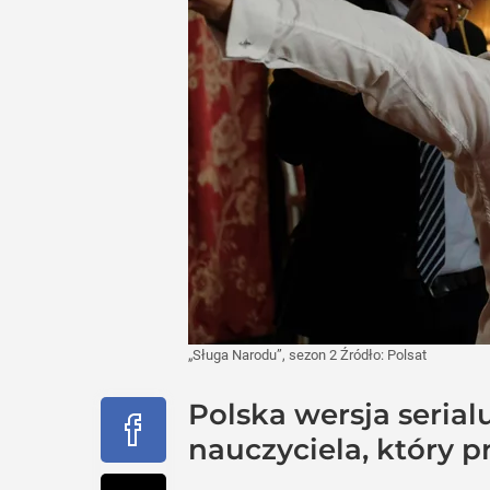
„Sługa Narodu”, sezon 2
Źródło:
Polsat
Polska wersja serial
nauczyciela, który p