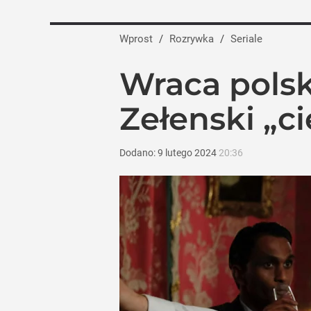
Wprost
/
Rozrywka
/
Seriale
Wraca pols
Zełenski „ci
Dodano:
9
lutego
2024
20:36