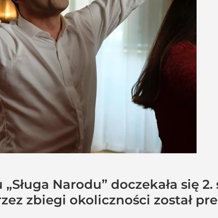
u „Sługa Narodu” doczekała się 2.
rzez zbiegi okoliczności został p