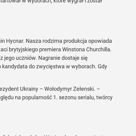
tartował w wyborach, które wygrał i został
rcin Hycnar. Nasza rodzima produkcja opowiada
ci brytyjskiego premiera Winstona Churchilla.
 jego uczniów. Nagranie dostaje się
ego kandydata do zwycięstwa w wyborach. Gdy
Prezydent Ukrainy – Wołodymyr Zełenski. –
ględu na popularność 1. sezonu serialu, twórcy