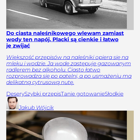
Do ciasta naleśnikowego wlewam zamiast
wody ten napój. Placki są cienkie i łatwo
je zwijać
Większość przepisów na naleśniki opiera się na
mleku i wodzie. Ja wodę zastępuję gazowanym
radlerem bez alkoholu. Ciasto łatwo
rozprowadza się po patelni, a po usmażeniu ma
delikatną cytrusową nutę.
Desery
Szybki przepis
Tanie gotowanie
Słodkie
Jakub
Wójcik