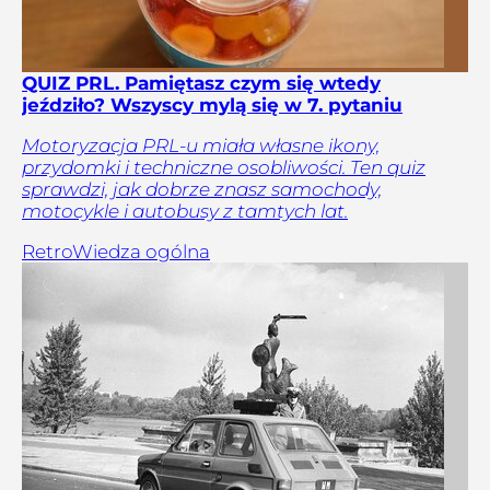
QUIZ PRL. Pamiętasz czym się wtedy
jeździło? Wszyscy mylą się w 7. pytaniu
Motoryzacja PRL-u miała własne ikony,
przydomki i techniczne osobliwości. Ten quiz
sprawdzi, jak dobrze znasz samochody,
motocykle i autobusy z tamtych lat.
Retro
Wiedza ogólna