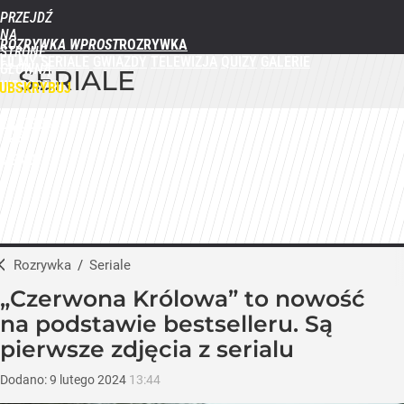
PRZEJDŹ
NA
ROZRYWKA WPROST
STRONĘ
FILMY
SERIALE
GWIAZDY
TELEWIZJA
QUIZY
GALERIE
GŁÓWNĄ
SERIALE
WPROST.PL
UBSKRYBUJ
ZALOGUJ
MENU
Rozrywka
/
Seriale
„Czerwona Królowa” to nowość
na podstawie bestselleru. Są
pierwsze zdjęcia z serialu
Dodano:
9
lutego
2024
13:44