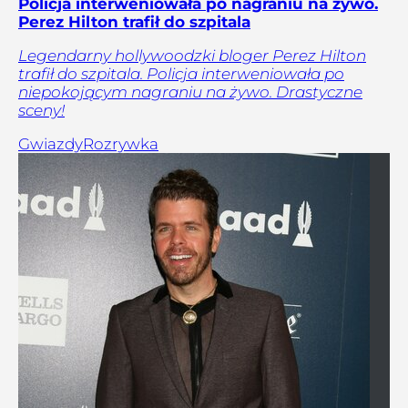
Policja interweniowała po nagraniu na żywo.
Perez Hilton trafił do szpitala
Legendarny hollywoodzki bloger Perez Hilton
trafił do szpitala. Policja interweniowała po
niepokojącym nagraniu na żywo. Drastyczne
sceny!
Gwiazdy
Rozrywka