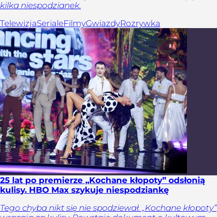
kilka niespodzianek.
Telewizja
Seriale
Filmy
Gwiazdy
Rozrywka
25 lat po premierze „Kochane kłopoty” odsłonią
kulisy. HBO Max szykuje niespodziankę
Tego chyba nikt się nie spodziewał. „Kochane kłopoty”