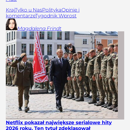
Kraj
Tylko u Nas
Polityka
Opinie i
komentarze
Tygodnik Wprost
Magdalena
Frindt
Netflix pokazał największe serialowe hity
2026 roku. Ten tytuł zdeklasował