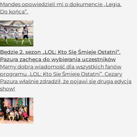
Mandes opowiedzieli mi o dokumencie „Legia.
Do końca”.
Będzie 2. sezon „LOL: Kto Się Śmieje Ostatni”.
Pazura zachęca do wybierania uczestników
Mamy dobrą wiadomość dla wszystkich fanów
programu „LOL: Kto Się Śmieje Ostatni”. Cezary
Pazura właśnie zdradził, że pojawi się druga edycja
show!