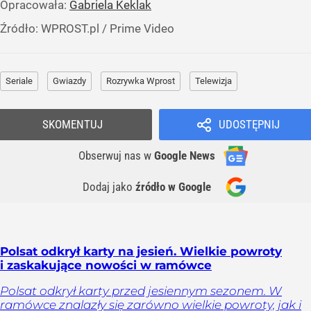
Opracowała:
Gabriela Keklak
Źródło:
WPROST.pl
/
Prime Video
Seriale
Gwiazdy
Rozrywka Wprost
Telewizja
SKOMENTUJ
UDOSTĘPNIJ
Obserwuj nas
w
Google News
Dodaj jako
źródło w Google
Polsat odkrył karty na jesień. Wielkie powroty
i zaskakujące nowości w ramówce
Polsat odkrył karty przed jesiennym sezonem. W
ramówce znalazły się zarówno wielkie powroty, jak i