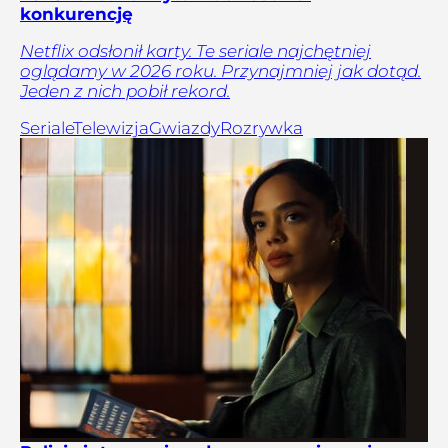
konkurencję
Netflix odsłonił karty. Te seriale najchętniej
oglądamy w 2026 roku. Przynajmniej jak dotąd.
Jeden z nich pobił rekord.
Seriale
Telewizja
Gwiazdy
Rozrywka