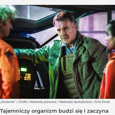
„Skażenie”
/ Źródło:
Materiały prasowe
/
Materiały dystrybutora / Kino Świat
Tajemniczy organizm budzi się i zaczyna