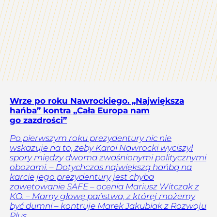
Wrze po roku Nawrockiego. „Największa
hańba” kontra „Cała Europa nam
go zazdrości”
Po pierwszym roku prezydentury nic nie
wskazuje na to, żeby Karol Nawrocki wyciszył
spory między dwoma zwaśnionymi politycznymi
obozami. – Dotychczas największą hańbą na
karcie jego prezydentury jest chyba
zawetowanie SAFE – ocenia Mariusz Witczak z
KO. – Mamy głowę państwa, z której możemy
być dumni – kontruje Marek Jakubiak z Rozwoju
Plus.