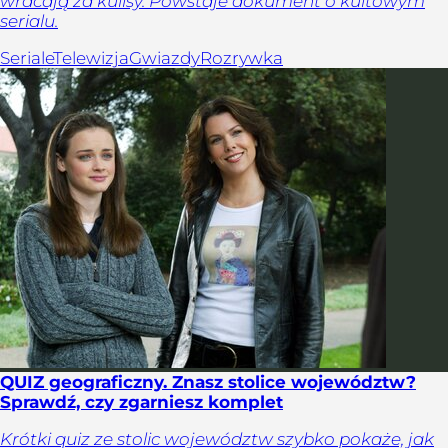
wracają za kulisy. Powstaje dokument o kultowym
serialu.
Seriale
Telewizja
Gwiazdy
Rozrywka
QUIZ geograficzny. Znasz stolice województw?
Sprawdź, czy zgarniesz komplet
Krótki quiz ze stolic województw szybko pokaże, jak