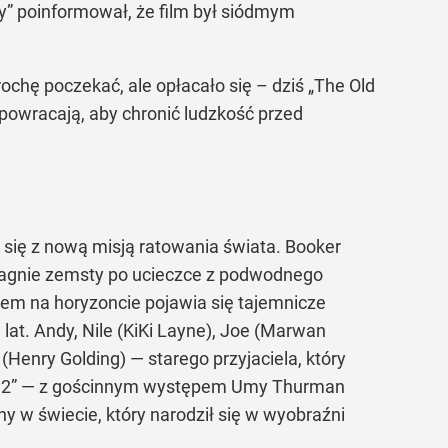
ty” poinformował, że film był siódmym
rochę poczekać, ale opłacało się – dziś „The Old
 powracają, aby chronić ludzkość przed
się z nową misją ratowania świata. Booker
ragnie zemsty po ucieczce z podwodnego
sem na horyzoncie pojawia się tajemnicze
at. Andy, Nile (KiKi Layne), Joe (Marwan
(Henry Golding) — starego przyjaciela, który
ard 2” — z gościnnym występem Umy Thurman
 w świecie, który narodził się w wyobraźni