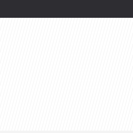
wy serial Disney+ to ekranizacja głośnej powie
zów. Z rewelacyjnym wynikiem na Rotten Toma
 powroty i zaskakujące nowości w ramówce