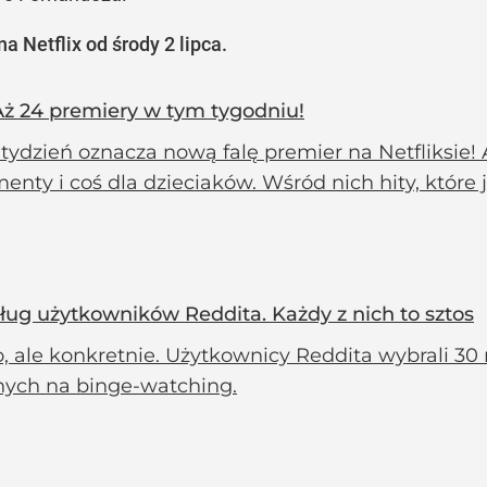
a Netflix od środy 2 lipca.
Aż 24 premiery w tym tygodniu!
ydzień oznacza nową falę premier na Netfliksie! Aż 
nty i coś dla dzieciaków. Wśród nich hity, które 
dług użytkowników Reddita. Każdy z nich to sztos
, ale konkretnie. Użytkownicy Reddita wybrali 30
nych na binge-watching.