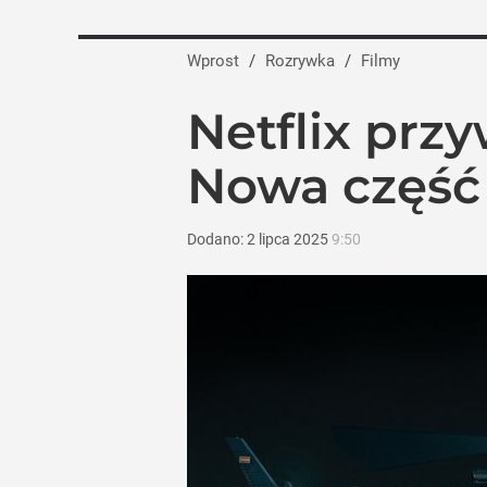
Jesień pełna hitów w TVN. Jubileusze, „
Wprost
/
Rozrywka
/
Filmy
dodaj
Netflix przy
„Nie chodzi o zemstę”. Mocny apel w spr
Nowa część 
dodaj
Dodano:
2
lipca
2025
9:50
25 lat po premierze „Kochane kłopoty” 
dodaj