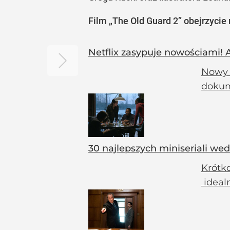
Film „The Old Guard 2” obejrzycie n
Netflix zasypuje nowościami! 
Nowy t
dokume
30 najlepszych miniseriali we
Krótko
ideal