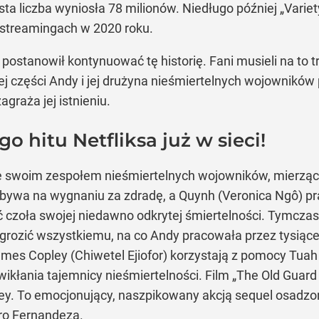
sta liczba wyniosła 78 milionów. Niedługo później „Varie
 streamingach w 2020 roku.
 postanowił kontynuować tę historię. Fani musieli na to t
ej części Andy i jej drużyna nieśmiertelnych wojowników
raża jej istnieniu.
o hitu Netfliksa już w sieci!
e swoim zespołem nieśmiertelnych wojowników, mierząc 
ebywa na wygnaniu za zdradę, a Quynh (Veronica Ngô) p
ić czoła swojej niedawno odkrytej śmiertelności. Tymcza
rozić wszystkiemu, na co Andy pracowała przez tysiące l
James Copley (Chiwetel Ejiofor) korzystają z pomocy Tuah 
wikłania tajemnicy nieśmiertelności. Film „The Old Gu
. To emocjonujący, naszpikowany akcją sequel osadzony
dro Fernandeza.