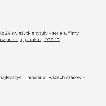
24 świeżutkie tytuły – seriale, filmy,
już podbijają ranking TOP 10.
 najlepszych miniseriali wszech czasów –