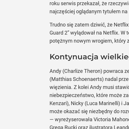
roku serwis przekazał, że rzeczywi
najczęściej oglądanym tytułem na
Trudno się zatem dziwić, że Netflix
Guard 2” wylądował na Netflix. W t
potężnym nowym wrogiem, który zag
Kontynuacja wielkieg
Andy (Charlize Theron) powraca z
(Matthias Schoenaerts) nadal prz
więzienia. Z kolei Andy musi staw
niebezpieczeństwo, które może zag
Kenzari), Nicky (Luca Marinelli) i 
może okazać się niezbędny do roz
— wyreżyserowała Victoria Mahoney
Grega Rucki oraz ilustratora Lean