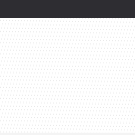
ści
toes