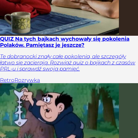
QUIZ Na tych bajkach wychowały się pokolenia
Polaków. Pamiętasz je jeszcze?
Te dobranocki znały całe pokolenia, ale szczegóły
łatwo się zacierają. Rozwiąż quiz o bajkach z czasów
PRL-u i sprawdź swoją pamięć.
Retro
Rozrywka