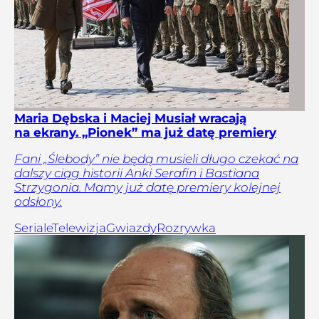
Maria Dębska i Maciej Musiał wracają
na ekrany. „Pionek” ma już datę premiery
Fani „Ślebody” nie będą musieli długo czekać na
dalszy ciąg historii Anki Serafin i Bastiana
Strzygonia. Mamy już datę premiery kolejnej
odsłony.
Seriale
Telewizja
Gwiazdy
Rozrywka