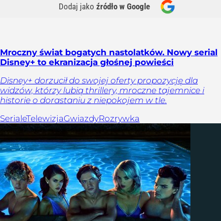
Dodaj jako
źródło w Google
Mroczny świat bogatych nastolatków. Nowy serial
Disney+ to ekranizacja głośnej powieści
Disney+ dorzucił do swojej oferty propozycję dla
widzów, którzy lubią thrillery, mroczne tajemnice i
historie o dorastaniu z niepokojem w tle.
Seriale
Telewizja
Gwiazdy
Rozrywka