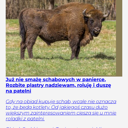
Już nie smażę schabowych w panierce.
Rozbite plastry nadziewam, roluję i duszę
na patelni
Gdy na obiad kupuję schab, wcale nie oznacza
to, że będą kotlety. Od jakiegoś czasu dużo
większym zainteresowaniem cieszą się u mnie
roladki z patelni.