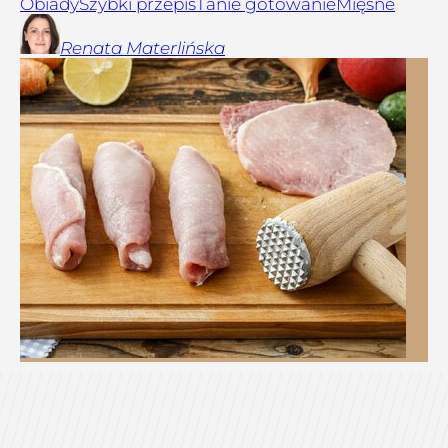
Obiady
Szybki przepis
Tanie gotowanie
Mięsne
Renata
Materlińska