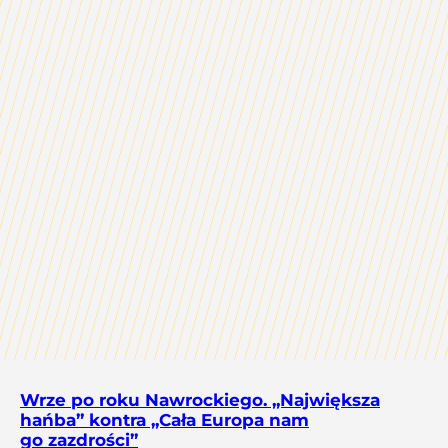
Wrze po roku Nawrockiego. „Największa
hańba” kontra „Cała Europa nam
go zazdrości”