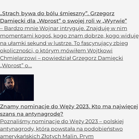
„Strach bywa do bólu śmieszny”. Grzegorz
Damięcki dla „Wprost” o swojej roli w „Wyrwie”
– Bardzo mnie Wojnar intryguje. Znajduję w nim
momentami kogoś, kogo znam dobrze, kogo widuję
na ułamki sekund w lustrze. To fascynujący zbieg
okoliczności, o którym mówiłem Wojtkowi
Chmielarzowi – powiedział Grzegorz Damięcki
„Wprost” o...
Znamy nominacje do Węży 2023. Kto ma najwięcej
szans na antynagrodę?
Poznaliśmy nominacje do Węży 2023 – polskiej
antynagrody, która powstała na podobieństwo
amerykańskich Złotych Malin. Prym