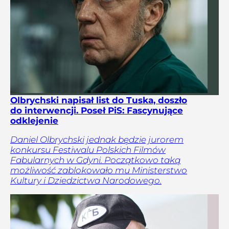
Olbrychski napisał list do Tuska, doszło
do interwencji. Poseł PiS: Fascynujące
odklejenie
Daniel Olbrychski jednak będzie jurorem
konkursu Festiwalu Polskich Filmów
Fabularnych w Gdyni. Początkowo taką
możliwość zablokowało mu Ministerstwo
Kultury i Dziedzictwa Narodowego.