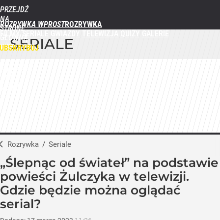
PRZEJDŹ
NA
ROZRYWKA WPROST
STRONĘ
FILMY
SERIALE
GWIAZDY
TELEWIZJA
QUIZY
GALERIE
GŁÓWNĄ
SERIALE
WPROST.PL
UBSKRYBUJ
ZALOGUJ
MENU
Rozrywka
/
Seriale
„Ślepnąc od świateł” na podstawie
powieści Żulczyka w telewizji.
Gdzie będzie można oglądać
serial?