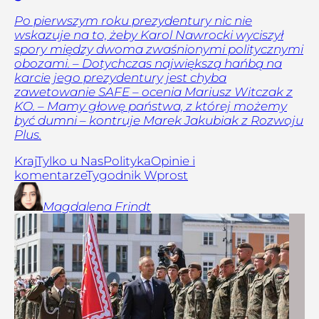
Po pierwszym roku prezydentury nic nie
wskazuje na to, żeby Karol Nawrocki wyciszył
spory między dwoma zwaśnionymi politycznymi
obozami. – Dotychczas największą hańbą na
karcie jego prezydentury jest chyba
zawetowanie SAFE – ocenia Mariusz Witczak z
KO. – Mamy głowę państwa, z której możemy
być dumni – kontruje Marek Jakubiak z Rozwoju
Plus.
Kraj
Tylko u Nas
Polityka
Opinie i
komentarze
Tygodnik Wprost
Magdalena
Frindt