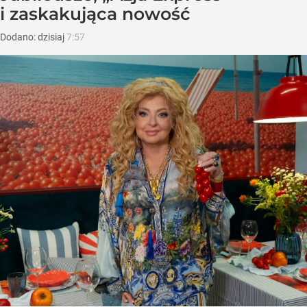
i zaskakująca nowość
Dodano:
dzisiaj
7:57