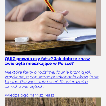
QUIZ prawda czy fałsz? Jak dobrze znasz
zwierzęta mieszkające w Polsce?
Niektóre fakty o rodzimej faunie brzmią jak
zmyślenie, a popularne przekonania okazują się
błędne. Rozwiąż quiz i oceń 10 twierdzeń o
dzikich zwierzętach.
Wiedza ogólna
Misz Masz