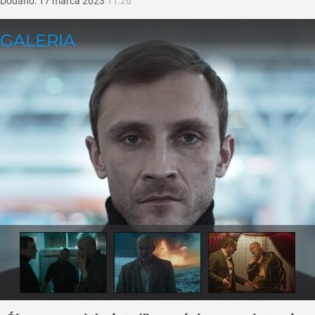
Dodano:
17
marca
2023
11:26