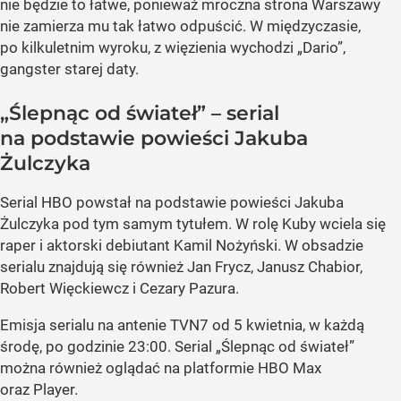
nie będzie to łatwe, ponieważ mroczna strona Warszawy
nie zamierza mu tak łatwo odpuścić. W międzyczasie,
po kilkuletnim wyroku, z więzienia wychodzi „Dario”,
gangster starej daty.
„Ślepnąc od świateł” – serial
na podstawie powieści Jakuba
Żulczyka
Serial HBO powstał na podstawie powieści Jakuba
Żulczyka pod tym samym tytułem. W rolę Kuby wciela się
raper i aktorski debiutant Kamil Nożyński. W obsadzie
serialu znajdują się również Jan Frycz, Janusz Chabior,
Robert Więckiewcz i Cezary Pazura.
Emisja serialu na antenie TVN7 od 5 kwietnia, w każdą
środę, po godzinie 23:00. Serial „Ślepnąc od świateł”
można również oglądać na platformie HBO Max
oraz Player.