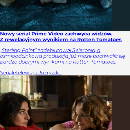
Nowy serial Prime Video zachwyca widzów.
Z rewelacyjnym wynikiem na Rotten Tomatoes
„Sterling Point” zadebiutował 5 sierpnia, a
ośmioodcinkowa produkcja już może pochwalić się
bardzo dobrymi wynikami na Rotten Tomatoes.
Seriale
Telewizja
Rozrywka