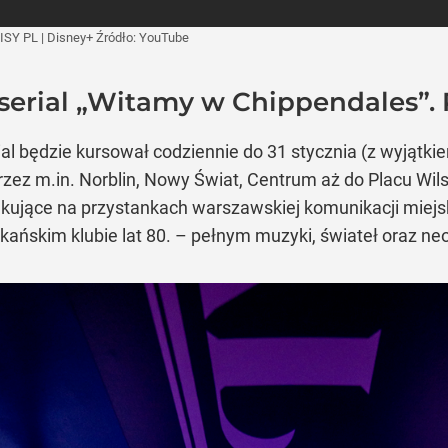
ISY PL | Disney+
Źródło:
YouTube
erial „Witamy w Chippendales”. 
l będzie kursował codziennie do 31 stycznia (z wyjątkie
przez m.in. Norblin, Nowy Świat, Centrum aż do Placu Wi
ekujące na przystankach warszawskiej komunikacji miej
kańskim klubie lat 80. – pełnym muzyki, świateł oraz ne