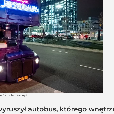
es”
Źródło:
Disney+
yruszył autobus, którego wnętrz