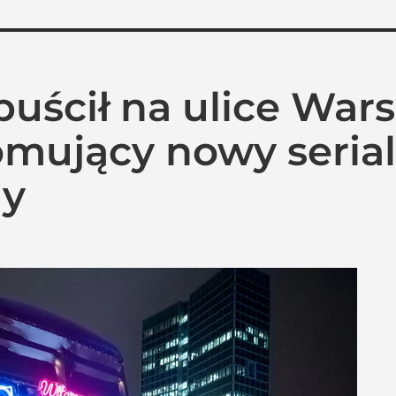
uścił na ulice War
omujący nowy seria
dy