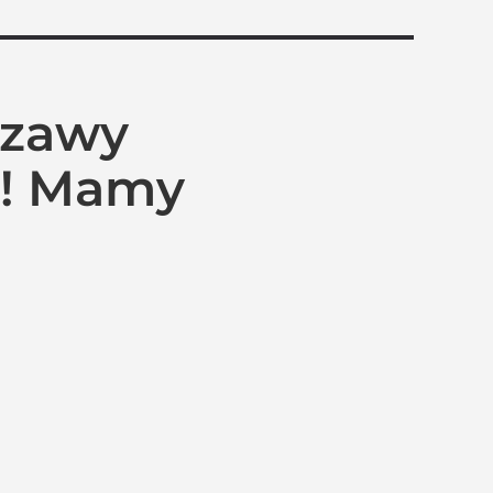
szawy
l! Mamy