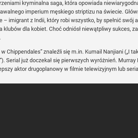
zeniami kryminalna saga, która opowiada niewiarygodną
znawalnego imperium męskiego striptizu na świecie. Gł
e – imigrant z Indii, który robi wszystko, by spełnić swó
 klubów dla kobiet. Choć odniósł niewątpliwy sukces, za
.
Chippendales” znaleźli się m.in. Kumail Nanjiani („I tak
s”). Serial już doczekał się pierwszych wyróżnień. Murray
lepszy aktor drugoplanowy w filmie telewizyjnym lub seri