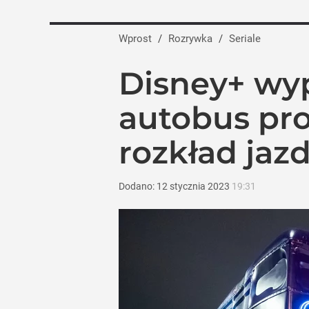
Wprost
/
Rozrywka
/
Seriale
Disney+ wyp
autobus pr
rozkład jaz
Dodano:
12
stycznia
2023
19:31