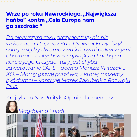
Wrze po roku Nawrockiego. „Największa
hańba” kontra „Cała Europa nam
go zazdrości”
Po pierwszym roku prezydentury nic nie
wskazuje na to, żeby Karol Nawrocki wyciszył
spory między dwoma zwaśnionymi politycznymi
obozami. – Dotychczas największą hańbą na
karcie jego prezydentury jest chyba
zawetowanie SAFE – ocenia Mariusz Witczak z
KO. – Mamy głowę państwa, z której możemy
być dumni – kontruje Marek Jakubiak z Rozwoju
Plus.
Kraj
Tylko u Nas
Polityka
Opinie i komentarze
Magdalena
Frindt