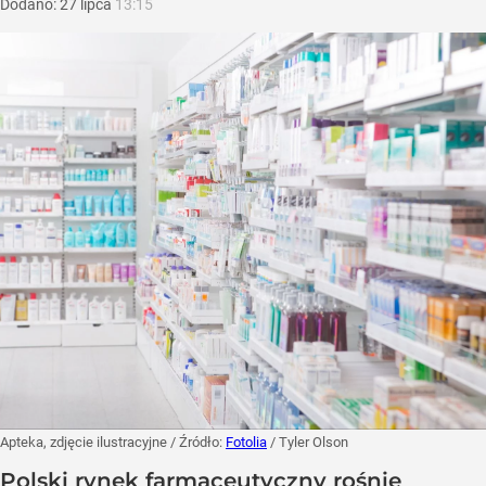
Dodano:
27
lipca
13:15
Apteka, zdjęcie ilustracyjne
/ Źródło:
Fotolia
/
Tyler Olson
Polski rynek farmaceutyczny rośnie