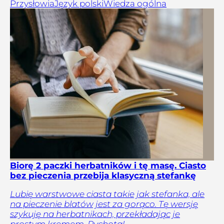
Przysłowia
Język polski
Wiedza ogólna
Biorę 2 paczki herbatników i tę masę. Ciasto
bez pieczenia przebija klasyczną stefankę
Lubię warstwowe ciasta takie jak stefanka, ale
na pieczenie blatów jest za gorąco. Tę wersję
szykuję na herbatnikach, przekładając je
prostym kremem. Pychota!