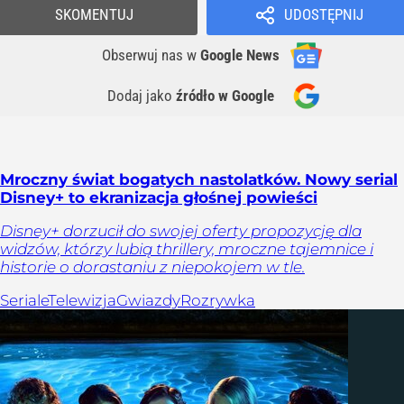
SKOMENTUJ
UDOSTĘPNIJ
Obserwuj nas
w
Google News
Dodaj jako
źródło w Google
Mroczny świat bogatych nastolatków. Nowy serial
Disney+ to ekranizacja głośnej powieści
Disney+ dorzucił do swojej oferty propozycję dla
widzów, którzy lubią thrillery, mroczne tajemnice i
historie o dorastaniu z niepokojem w tle.
Seriale
Telewizja
Gwiazdy
Rozrywka