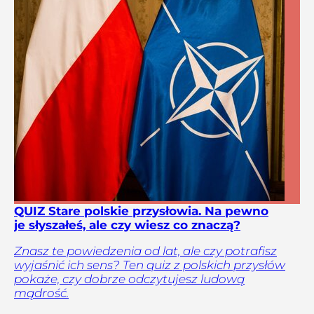
QUIZ Stare polskie przysłowia. Na pewno
je słyszałeś, ale czy wiesz co znaczą?
Znasz te powiedzenia od lat, ale czy potrafisz
wyjaśnić ich sens? Ten quiz z polskich przysłów
pokaże, czy dobrze odczytujesz ludową
mądrość.