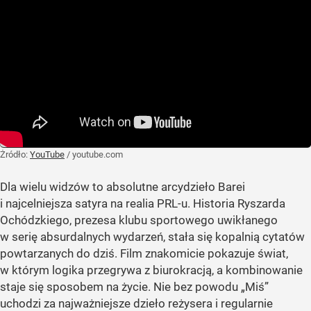
Żródło:
YouTube
/
youtube.com
Dla wielu widzów to absolutne arcydzieło Barei
i najcelniejsza satyra na realia PRL-u. Historia Ryszarda
Ochódzkiego, prezesa klubu sportowego uwikłanego
w serię absurdalnych wydarzeń, stała się kopalnią cytatów
powtarzanych do dziś. Film znakomicie pokazuje świat,
w którym logika przegrywa z biurokracją, a kombinowanie
staje się sposobem na życie. Nie bez powodu „Miś”
uchodzi za najważniejsze dzieło reżysera i regularnie