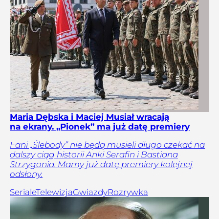
Maria Dębska i Maciej Musiał wracają
na ekrany. „Pionek” ma już datę premiery
Fani „Ślebody” nie będą musieli długo czekać na
dalszy ciąg historii Anki Serafin i Bastiana
Strzygonia. Mamy już datę premiery kolejnej
odsłony.
Seriale
Telewizja
Gwiazdy
Rozrywka