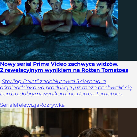
Nowy serial Prime Video zachwyca widzów.
Z rewelacyjnym wynikiem na Rotten Tomatoes
„Sterling Point” zadebiutował 5 sierpnia, a
ośmioodcinkowa produkcja już może pochwalić się
bardzo dobrymi wynikami na Rotten Tomatoes.
Seriale
Telewizja
Rozrywka