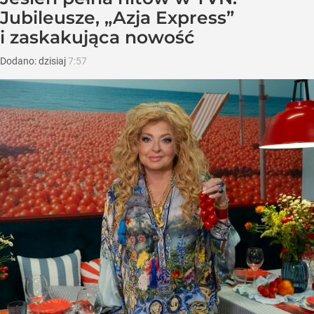
Jubileusze, „Azja Express”
i zaskakująca nowość
Dodano:
dzisiaj
7:57