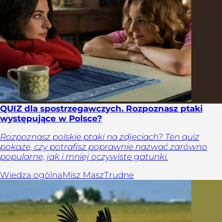
QUIZ dla spostrzegawczych. Rozpoznasz ptaki
występujące w Polsce?
Rozpoznasz polskie ptaki na zdjęciach? Ten quiz
pokaże, czy potrafisz poprawnie nazwać zarówno
popularne, jak i mniej oczywiste gatunki.
Wiedza ogólna
Misz Masz
Trudne