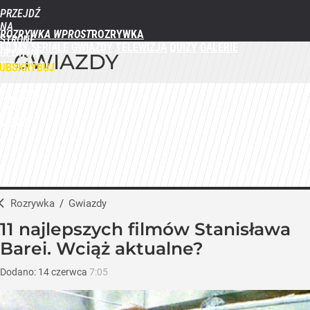
PRZEJDŹ
NA
ROZRYWKA WPROST
STRONĘ
FILMY
SERIALE
GWIAZDY
TELEWIZJA
QUIZY
GALERIE
GŁÓWNĄ
GWIAZDY
WPROST.PL
UBSKRYBUJ
ZALOGUJ
MENU
Rozrywka
/
Gwiazdy
11 najlepszych filmów Stanisława
Barei. Wciąż aktualne?
Dodano:
14
czerwca
7:05