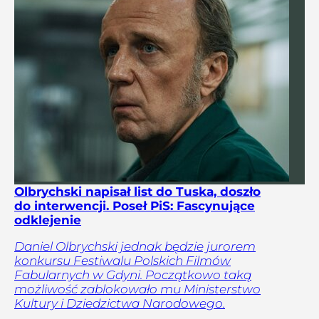
Olbrychski napisał list do Tuska, doszło
do interwencji. Poseł PiS: Fascynujące
odklejenie
Daniel Olbrychski jednak będzie jurorem
konkursu Festiwalu Polskich Filmów
Fabularnych w Gdyni. Początkowo taką
możliwość zablokowało mu Ministerstwo
Kultury i Dziedzictwa Narodowego.