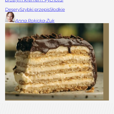
Desery
Szybki przepis
Słodkie
Anna
Rokicka-Żuk