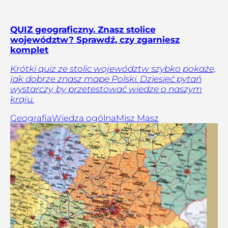
QUIZ geograficzny. Znasz stolice
województw? Sprawdź, czy zgarniesz
komplet
Krótki quiz ze stolic województw szybko pokaże,
jak dobrze znasz mapę Polski. Dziesięć pytań
wystarczy, by przetestować wiedzę o naszym
kraju.
Geografia
Wiedza ogólna
Misz Masz