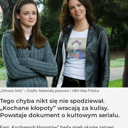
„Gilmore Girls”
/ Źródło:
Materiały prasowe
/
HBO Max Polska
Tego chyba nikt się nie spodziewał.
„Kochane kłopoty” wracają za kulisy.
Powstaje dokument o kultowym serialu.
Fani „Kochanych kłopotów” będą mieli okazję zajrzeć