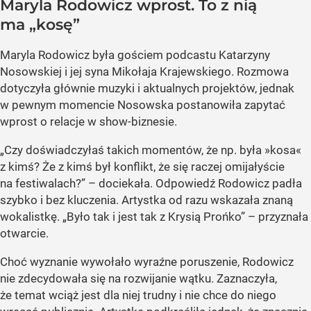
Maryla Rodowicz wprost. To z nią
ma „kosę”
Maryla Rodowicz była gościem podcastu Katarzyny
Nosowskiej i jej syna Mikołaja Krajewskiego. Rozmowa
dotyczyła głównie muzyki i aktualnych projektów, jednak
w pewnym momencie Nosowska postanowiła zapytać
wprost o relacje w show-biznesie.
„Czy doświadczyłaś takich momentów, że np. była »kosa«
z kimś? Że z kimś był konflikt, że się raczej omijałyście
na festiwalach?” – dociekała. Odpowiedź Rodowicz padła
szybko i bez kluczenia. Artystka od razu wskazała znaną
wokalistkę. „Było tak i jest tak z Krysią Prońko” – przyznała
otwarcie.
Choć wyznanie wywołało wyraźne poruszenie, Rodowicz
nie zdecydowała się na rozwijanie wątku. Zaznaczyła,
że temat wciąż jest dla niej trudny i nie chce do niego