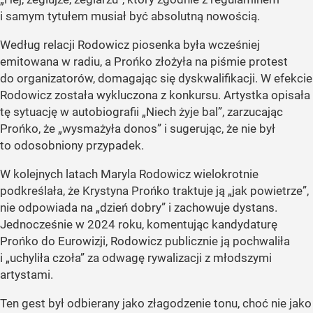
i samym tytułem musiał być absolutną nowością.
Według relacji Rodowicz piosenka była wcześniej
emitowana w radiu, a Prońko złożyła na piśmie protest
do organizatorów, domagając się dyskwalifikacji. W efekcie
Rodowicz została wykluczona z konkursu. Artystka opisała
tę sytuację w autobiografii „Niech żyje bal”, zarzucając
Prońko, że „wysmażyła donos” i sugerując, że nie był
to odosobniony przypadek.
W kolejnych latach Maryla Rodowicz wielokrotnie
podkreślała, że Krystyna Prońko traktuje ją „jak powietrze”,
nie odpowiada na „dzień dobry” i zachowuje dystans.
Jednocześnie w 2024 roku, komentując kandydaturę
Prońko do Eurowizji, Rodowicz publicznie ją pochwaliła
i „uchyliła czoła” za odwagę rywalizacji z młodszymi
artystami.
Ten gest był odbierany jako złagodzenie tonu, choć nie jako