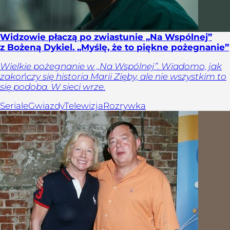
Widzowie płaczą po zwiastunie „Na Wspólnej”
z Bożeną Dykiel. „Myślę, że to piękne pożegnanie”
Wielkie pożegnanie w „Na Wspólnej”. Wiadomo, jak
zakończy się historia Marii Zięby, ale nie wszystkim to
się podoba. W sieci wrze.
Seriale
Gwiazdy
Telewizja
Rozrywka