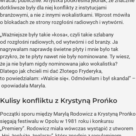
wracać publicznie. Artystka podkreśliła jednak, że znacznie
dotkliwsze były dla niej konflikty z instytucjami
branżowymi, a nie z innymi wokalistkami. Wprost mówiła
o blokadach ze strony rozgłośni radiowych i wytwórni.
„Ważniejsze były takie »kosa«, czyli takie szlabany
od rozgłośni radiowych, od wytwórni i od branży. Ja
nagrywałam naprawdę świetne płyty i mnie było tak
przykro, że te płyty nawet nie były nominowane. Ty wiesz,
że ja nie byłam nigdy nominowana jako wokalistka?
Dlatego jak chcieli mi dać Złotego Fryderyka,
to powiedziałam: »Walcie się«. Odmówiłam i był skandal” –
opowiadała Maryla.
Kulisy konfliktu z Krystyną Prońko
Początki sporu między Marylą Rodowicz a Krystyną Prońko
sięgają festiwalu w Opolu w 1981 roku i konkursu
„Premiery”. Rodowicz miała wówczas wystąpić z utworem
„Hej, żeglujże, żeglarzu”, który zgodnie z regulaminem