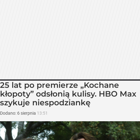
25 lat po premierze „Kochane
kłopoty” odsłonią kulisy. HBO Max
szykuje niespodziankę
Dodano:
6
sierpnia
13:51