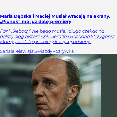
Maria Dębska i Maciej Musiał wracają na ekrany.
„Pionek” ma już datę premiery
Fani „Ślebody” nie będą musieli długo czekać na
dalszy ciąg historii Anki Serafin i Bastiana Strzygonia.
Mamy już datę premiery kolejnej odsłony.
Seriale
Telewizja
Gwiazdy
Rozrywka