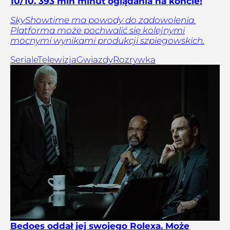
10/10. 393 mln minut oglądania na koncie!
SkyShowtime ma powody do zadowolenia.
Platforma może pochwalić się kolejnymi
mocnymi wynikami produkcji szpiegowskich.
Seriale
Telewizja
Gwiazdy
Rozrywka
Bedoes oddał jej swojego Rolexa. Może