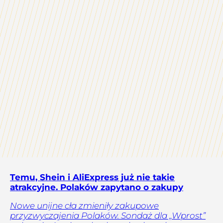
Temu, Shein i AliExpress już nie takie
atrakcyjne. Polaków zapytano o zakupy
Nowe unijne cła zmieniły zakupowe
przyzwyczajenia Polaków. Sondaż dla „Wprost”