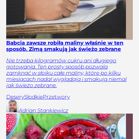
Babcia zawsze robiła maliny właśnie w ten
sposób. Zimą smakują jak świeżo zebrane
Nie trzeba kilogramów cukru ani długiego
gotowania. Ten prosty sposób pozwala
zamknąć w słoiku całe maliny, które po kilku
miesiącach nadal wyglądają i smakują niemal
jak świeżo zebrane.
Desery
Słodkie
Przetwory
Adrian
Stankiewicz