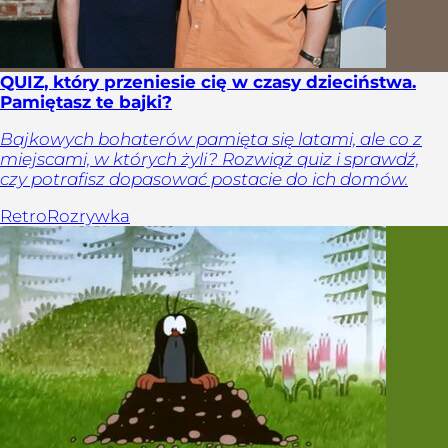
QUIZ, który przeniesie cię w czasy dzieciństwa.
Pamiętasz te bajki?
Bajkowych bohaterów pamięta się latami, ale co z
miejscami, w których żyli? Rozwiąż quiz i sprawdź,
czy potrafisz dopasować postacie do ich domów.
Retro
Rozrywka