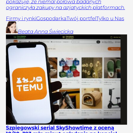
pokazuje, że niemal połowa badanych
ograniczyła zakupy na azjatyckich platformach.
Firmy i rynki
Gospodarka
Twój portfel
Tylko u Nas
Beata Anna
Święcicka
Szpiegowski serial SkyShowtime z oceną