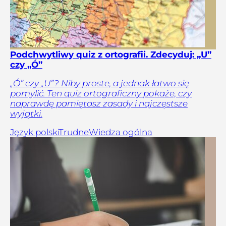
Podchwytliwy quiz z ortografii. Zdecyduj: „U”
czy „Ó”
„Ó” czy „U”? Niby proste, a jednak łatwo się
pomylić. Ten quiz ortograficzny pokaże, czy
naprawdę pamiętasz zasady i najczęstsze
wyjątki.
Język polski
Trudne
Wiedza ogólna