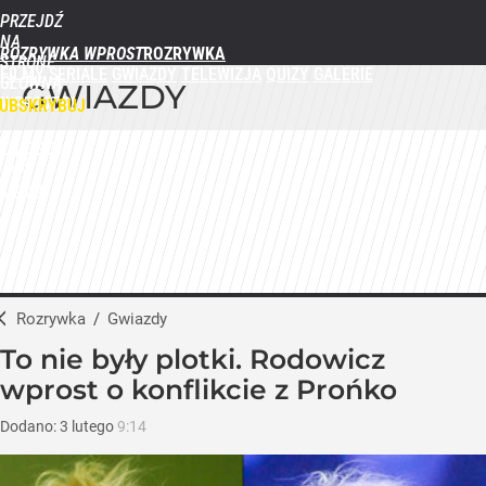
PRZEJDŹ
NA
ROZRYWKA WPROST
STRONĘ
FILMY
SERIALE
GWIAZDY
TELEWIZJA
QUIZY
GALERIE
GŁÓWNĄ
GWIAZDY
WPROST.PL
UBSKRYBUJ
ZALOGUJ
MENU
Rozrywka
/
Gwiazdy
To nie były plotki. Rodowicz
wprost o konflikcie z Prońko
Dodano:
3
lutego
9:14