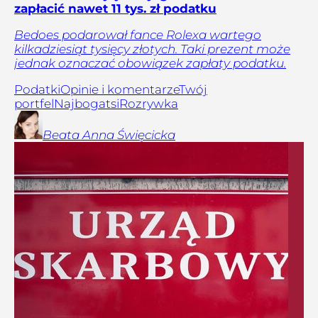
zapłacić nawet 11 tys. zł podatku
Bedoes podarował fance Rolexa wartego
kilkadziesiąt tysięcy złotych. Taki prezent może
jednak oznaczać obowiązek zapłaty podatku.
Podatki
Opinie i komentarze
Twój
portfel
Najbogatsi
Rozrywka
Beata Anna
Święcicka