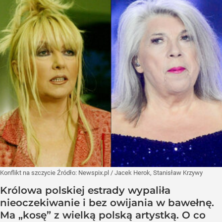
Konflikt na szczycie
Źródło:
Newspix.pl
/
Jacek Herok, Stanisław Krzywy
Królowa polskiej estrady wypaliła
nieoczekiwanie i bez owijania w bawełnę.
Ma „kosę” z wielką polską artystką. O co