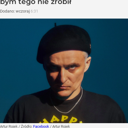
bym tego nie zrobił
Dodano:
wczoraj
6:31
Artur Rojek
/ Źródło:
Facebook
/
Artur Rojek