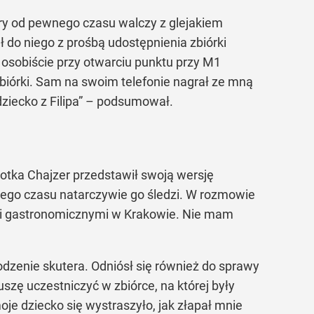
óry od pewnego czasu walczy z glejakiem
ł do niego z prośbą udostępnienia zbiórki
o osobiście przy otwarciu punktu przy M1
zbiórki. Sam na swoim telefonie nagrał ze mną
 dziecko z Filipa” – podsumował.
lotka Chajzer przedstawił swoją wersję
zego czasu natarczywie go śledzi. W rozmowie
ami gastronomicznymi w Krakowie. Nie mam
odzenie skutera. Odniósł się również do sprawy
szę uczestniczyć w zbiórce, na której były
oje dziecko się wystraszyło, jak złapał mnie