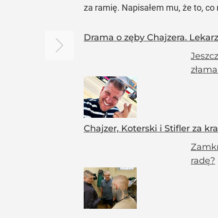
za ramię. Napisałem mu, że to, co 
Drama o zęby Chajzera. Lekarz
Jeszc
złaman
Chajzer, Koterski i Stifler za
Zamkni
radę?