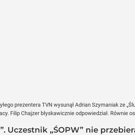
łego prezentera TVN wysunął Adrian Szymaniak ze „Ślubu
racy. Filip Chajzer błyskawicznie odpowiedział. Równie os
a!”. Uczestnik „ŚOPW” nie przebie