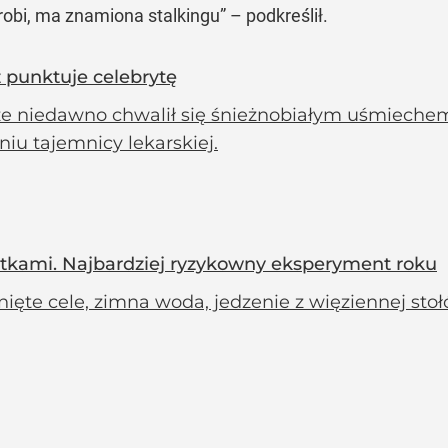
robi, ma znamiona stalkingu” – podkreślił.
 punktuje celebrytę
ze niedawno chwalił się śnieżnobiałym uśmiechem,
iu tajemnicy lekarskiej.
 kratkami. Najbardziej ryzykowny eksperyment roku
ęte cele, zimna woda, jedzenie z więziennej stoł