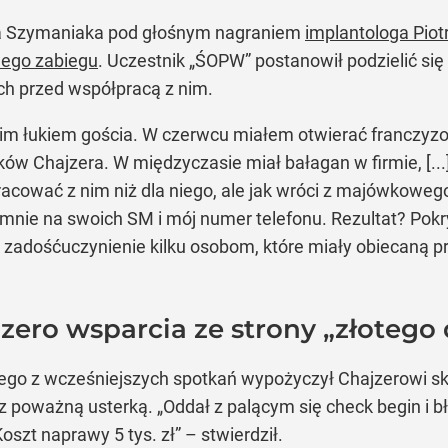
za Szymaniaka pod głośnym nagraniem
implantologa Piotr
ego zabiegu
. Uczestnik „ŚOPW” postanowił podzielić się
ych przed współpracą z nim.
okim łukiem gościa. W czerwcu miałem otwierać franczyzo
w Chajzera. W międzyczasie miał bałagan w firmie, [.
racować z nim niż dla niego, ale jak wróci z majówkowego 
 mnie na swoich SM i mój numer telefonu. Rezultat? Po
 zadośćuczynienie kilku osobom, które miały obiecaną p
zero wsparcia ze strony „złotego
ego z wcześniejszych spotkań wypożyczył Chajzerowi sku
 z poważną usterką. „Oddał z palącym się check begin 
oszt naprawy 5 tys. zł” – stwierdził.