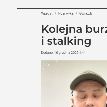
Wprost
/
Rozrywka
/
Gwiazdy
Kolejna bur
i stalking
Dodano:
10
grudnia
2025
8:41