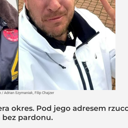
m
/
Adrian Szymaniak, Filip Chajzer
zera okres. Pod jego adresem rzu
ę bez pardonu.