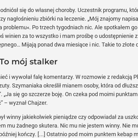
odniósł się do własnej choroby. Uczestnik programu, kt
y nagłośnieniu zbiórki na leczenie. „Mój znajomy napisa
ma problemu«. Po trzech tygodniach nic. Ale spotkałem g
coś winien za to wszystko i mam prośbę o udostępnienie 
tępnego… Mijają ponad dwa miesiące i nic. Takie to złote
To mój stalker
sieć i wywołał falę komentarzy. W rozmowie z redakcją P
zuty. Szymaniaka określił mianem osoby, która od dłużs
”. „Ja się go szczerze boję. On czeka pod moimi punkt
” – wyznał Chajzer.
był winny jakiekolwiek pieniądze czy odpowiadał za uszk
łem mu żadnego skutera. Nic mu nie jestem winny. Nie mu
ę później kończy. [...] Ostatnio pod moim punktem kebap m