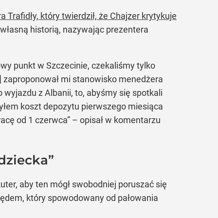
a Trafidły, który twierdził, że Chajzer krytykuje
 własną historią, nazywając prezentera
wy punkt w Szczecinie, czekaliśmy tylko
..] zaproponował mi stanowisko menedżera
wyjazdu z Albanii, to, abyśmy się spotkali
kryłem koszt depozytu pierwszego miesiąca
racę od 1 czerwca” – opisał w komentarzu
 dziecka”
ter, aby ten mógł swobodniej poruszać się
i błędem, który spowodowany od pałowania