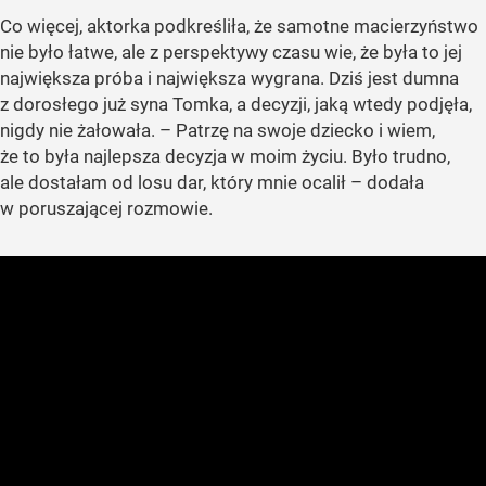
Co więcej, aktorka podkreśliła, że samotne macierzyństwo
nie było łatwe, ale z perspektywy czasu wie, że była to jej
największa próba i największa wygrana. Dziś jest dumna
z dorosłego już syna Tomka, a decyzji, jaką wtedy podjęła,
nigdy nie żałowała. – Patrzę na swoje dziecko i wiem,
że to była najlepsza decyzja w moim życiu. Było trudno,
ale dostałam od losu dar, który mnie ocalił – dodała
w poruszającej rozmowie.