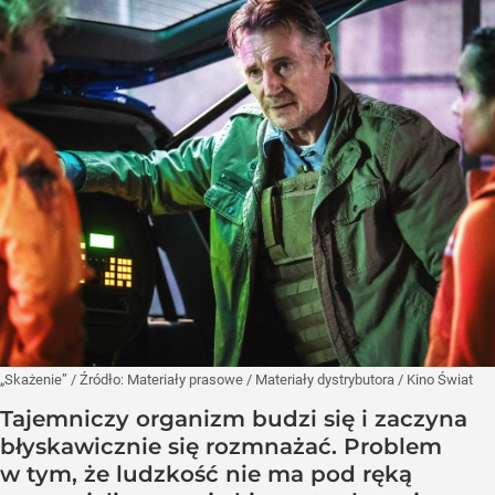
„Skażenie”
/ Źródło:
Materiały prasowe
/
Materiały dystrybutora / Kino Świat
Tajemniczy organizm budzi się i zaczyna
błyskawicznie się rozmnażać. Problem
w tym, że ludzkość nie ma pod ręką