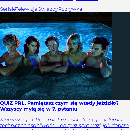
Seriale
Telewizja
Gwiazdy
Rozrywka
QUIZ PRL. Pamiętasz czym się wtedy jeździło?
Wszyscy mylą się w 7. pytaniu
Motoryzacja PRL-u miała własne ikony, przydomki i
techniczne osobliwości. Ten quiz sprawdzi, jak dobrze