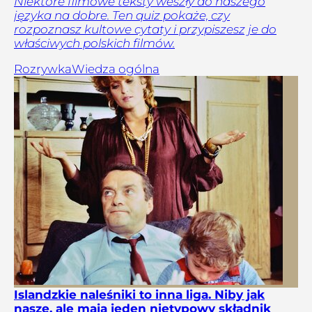
Niektóre filmowe teksty weszły do naszego
języka na dobre. Ten quiz pokaże, czy
rozpoznasz kultowe cytaty i przypiszesz je do
właściwych polskich filmów.
Rozrywka
Wiedza ogólna
Islandzkie naleśniki to inna liga. Niby jak
nasze, ale mają jeden nietypowy składnik