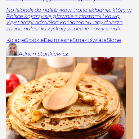
Na Islandii do naleśników trafia składnik, który w
Polsce kojarzy się głównie z ciastami i kawą.
Wystarczy odrobina kardamonu, aby dobrze
znane naleśniki zyskały zupełnie nowy smak.
Kolacje
Słodkie
Bezmięsne
Smaki świata
Słone
Adrian
Stankiewicz