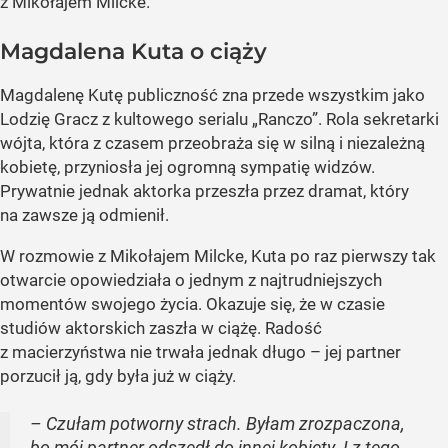
z Mikołajem Milcke.
Magdalena Kuta o ciąży
Magdalenę Kutę publiczność zna przede wszystkim jako
Lodzię Gracz z kultowego serialu „Ranczo”. Rola sekretarki
wójta, która z czasem przeobraża się w silną i niezależną
kobietę, przyniosła jej ogromną sympatię widzów.
Prywatnie jednak aktorka przeszła przez dramat, który
na zawsze ją odmienił.
W rozmowie z Mikołajem Milcke, Kuta po raz pierwszy tak
otwarcie opowiedziała o jednym z najtrudniejszych
momentów swojego życia. Okazuje się, że w czasie
studiów aktorskich zaszła w ciążę. Radość
z macierzyństwa nie trwała jednak długo – jej partner
porzucił ją, gdy była już w ciąży.
– Czułam potworny strach. Byłam zrozpaczona,
bo mój partner odszedł do innej kobiety. I z tego