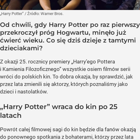
„Harry Potter”
/ Źródło:
Warner Bros.
Od chwili, gdy Harry Potter po raz pierwszy
przekroczył próg Hogwartu, minęło już
ćwierć wieku. Co się dziś dzieje z tamtymi
dzieciakami?
Z okazji 25. rocznicy premiery „Harry’ego Pottera
i Kamienia Filozoficznego” wszystkie osiem filmów serii
wróci do polskich kin. To dobra okazja, by sprawdzić, jak
przez lata zmienili się aktorzy, których poznaliśmy jako
dzieci i nastolatków.
„Harry Potter” wraca do kin po 25
latach
Powrót całej filmowej sagi do kin będzie dla fanów okazją
do ponownego spotkania z bohaterami, którzy przez lata