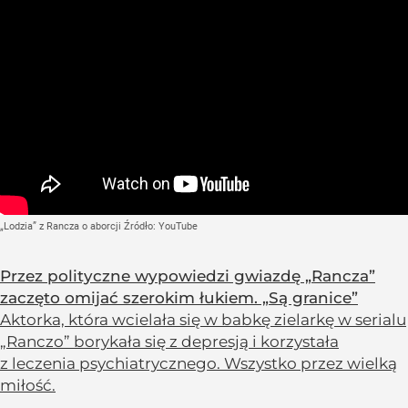
„Lodzia” z Rancza o aborcji
Źródło:
YouTube
Przez polityczne wypowiedzi gwiazdę „Rancza”
zaczęto omijać szerokim łukiem. „Są granice”
Aktorka, która wcielała się w babkę zielarkę w serialu
„Ranczo” borykała się z depresją i korzystała
z leczenia psychiatrycznego. Wszystko przez wielką
miłość.