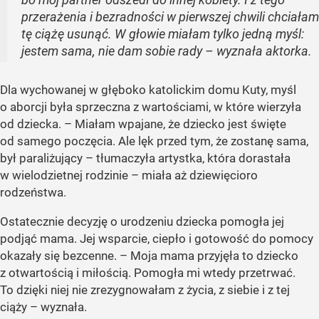
przerażenia i bezradności w pierwszej chwili chciałam
tę ciążę usunąć. W głowie miałam tylko jedną myśl:
jestem sama, nie dam sobie rady – wyznała aktorka.
Dla wychowanej w głęboko katolickim domu Kuty, myśl
o aborcji była sprzeczna z wartościami, w które wierzyła
od dziecka. – Miałam wpajane, że dziecko jest święte
od samego poczęcia. Ale lęk przed tym, że zostanę sama,
był paraliżujący – tłumaczyła artystka, która dorastała
w wielodzietnej rodzinie – miała aż dziewięcioro
rodzeństwa.
Ostatecznie decyzję o urodzeniu dziecka pomogła jej
podjąć mama. Jej wsparcie, ciepło i gotowość do pomocy
okazały się bezcenne. – Moja mama przyjęła to dziecko
z otwartością i miłością. Pomogła mi wtedy przetrwać.
To dzięki niej nie zrezygnowałam z życia, z siebie i z tej
ciąży – wyznała.