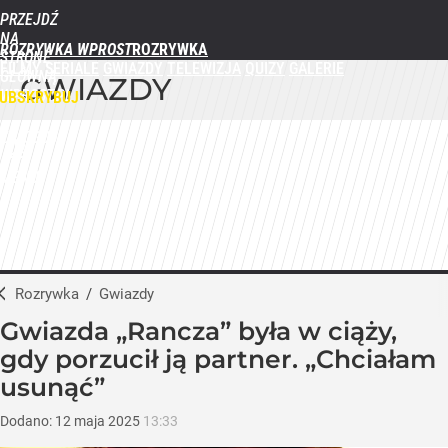
PRZEJDŹ
NA
ROZRYWKA WPROST
STRONĘ
FILMY
SERIALE
GWIAZDY
TELEWIZJA
QUIZY
GALERIE
GŁÓWNĄ
GWIAZDY
WPROST.PL
UBSKRYBUJ
ZALOGUJ
MENU
Rozrywka
/
Gwiazdy
Gwiazda „Rancza” była w ciąży,
gdy porzucił ją partner. „Chciałam
usunąć”
Dodano:
12
maja
2025
13:33