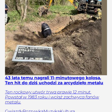
43 lata temu nagrali 11-minutowego kolosa.
Ten hit do dziś uchodzi za arcydzieło metalu
Ten rockowy utwór trwa prawie 12 minut.
Powstał w 1983 roku i wciąż zachwyca fanów
metalu.
Gwiazdy
Rozrywka
Muzyka
Kultura