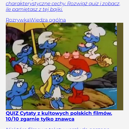
charakterystyczne cechy. Rozwiąż quiz i zobacz,
ile pamiętasz z tej bajki.
Rozrywka
Wiedza ogólna
QUIZ Cytaty z kultowych polskich filmów.
10/10 zgarnie tylko znawca