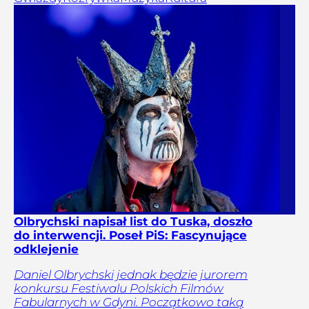
Olbrychski napisał list do Tuska, doszło
do interwencji. Poseł PiS: Fascynujące
odklejenie
Daniel Olbrychski jednak będzie jurorem
konkursu Festiwalu Polskich Filmów
Fabularnych w Gdyni. Początkowo taką