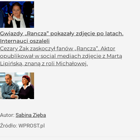
Gwiazdy „Rancza” pokazały zdjęcie po latach.
Internauci oszaleli
Cezary Żak zaskoczył fanów „Rancza”. Aktor
opublikował w social mediach zdjęcie z Martą
Lipińską, znaną z roli Michałowej.
Autor:
Sabina Zięba
Źródło:
WPROST.pl