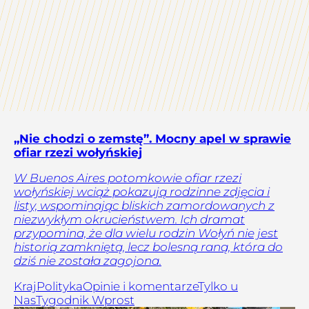
„Nie chodzi o zemstę”. Mocny apel w sprawie
ofiar rzezi wołyńskiej
W Buenos Aires potomkowie ofiar rzezi
wołyńskiej wciąż pokazują rodzinne zdjęcia i
listy, wspominając bliskich zamordowanych z
niezwykłym okrucieństwem. Ich dramat
przypomina, że dla wielu rodzin Wołyń nie jest
historią zamkniętą, lecz bolesną raną, która do
dziś nie została zagojona.
Kraj
Polityka
Opinie i komentarze
Tylko u
Nas
Tygodnik Wprost