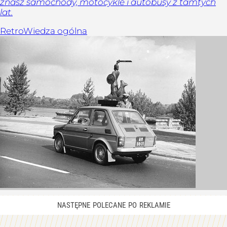
znasz samochody, motocykle i autobusy z tamtych
lat.
Retro
Wiedza ogólna