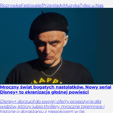
Rozrywka
Festiwale/Przeglądy
Muzyka
Tylko u Nas
Mroczny świat bogatych nastolatków. Nowy serial
Disney+ to ekranizacja głośnej powieści
Disney+ dorzucił do swojej oferty propozycję dla
widzów, którzy lubią thrillery, mroczne tajemnice i
historie o dorastaniu z niepokojem w tle.