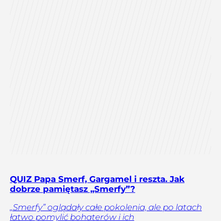
QUIZ Papa Smerf, Gargamel i reszta. Jak
dobrze pamiętasz „Smerfy”?
„Smerfy” oglądały całe pokolenia, ale po latach
łatwo pomylić bohaterów i ich