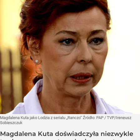
Magdalena Kuta jako Lodzia z serialu „Ranczo”
Źródło:
PAP
/
TVP/Ireneusz
Sobieszczuk
Magdalena Kuta doświadczyła niezwykle