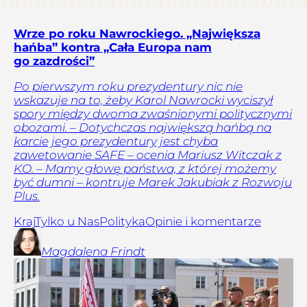
Wrze po roku Nawrockiego. „Największa
hańba” kontra „Cała Europa nam
go zazdrości”
Po pierwszym roku prezydentury nic nie
wskazuje na to, żeby Karol Nawrocki wyciszył
spory między dwoma zwaśnionymi politycznymi
obozami. – Dotychczas największą hańbą na
karcie jego prezydentury jest chyba
zawetowanie SAFE – ocenia Mariusz Witczak z
KO. – Mamy głowę państwa, z której możemy
być dumni – kontruje Marek Jakubiak z Rozwoju
Plus.
Kraj
Tylko u Nas
Polityka
Opinie i komentarze
Magdalena
Frindt