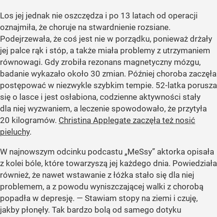
Los jej jednak nie oszczędza i po 13 latach od operacji
oznajmiła, że choruje na stwardnienie rozsiane.
Podejrzewała, że coś jest nie w porządku, ponieważ drżały
jej palce rąk i stóp, a także miała problemy z utrzymaniem
równowagi. Gdy zrobiła rezonans magnetyczny mózgu,
badanie wykazało około 30 zmian. Później choroba zaczęła
postępować w niezwykle szybkim tempie. 52-latka porusza
się o lasce i jest osłabiona, codzienne aktywności stały
dla niej wyzwaniem, a leczenie spowodowało, że przytyła
20 kilogramów.
Christina Applegate zaczęła też nosić
pieluchy
.
W najnowszym odcinku podcastu „MeSsy” aktorka opisała
z kolei bóle, które towarzyszą jej każdego dnia. Powiedziała
również, że nawet wstawanie z łóżka stało się dla niej
problemem, a z powodu wyniszczającej walki z chorobą
popadła w depresję. — Stawiam stopy na ziemi i czuję,
jakby płonęły. Tak bardzo bolą od samego dotyku