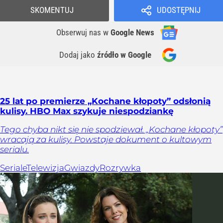
SKOMENTUJ
UDOSTĘPNIJ
Obserwuj nas
w
Google News
Dodaj jako
źródło w Google
25 lat po premierze „Kochane kłopoty” odsłonią
kulisy. HBO Max szykuje niespodziankę
Tego chyba nikt się nie spodziewał. „Kochane kłopoty”
wracają za kulisy. Powstaje dokument o kultowym
serialu.
Seriale
Telewizja
Gwiazdy
Rozrywka