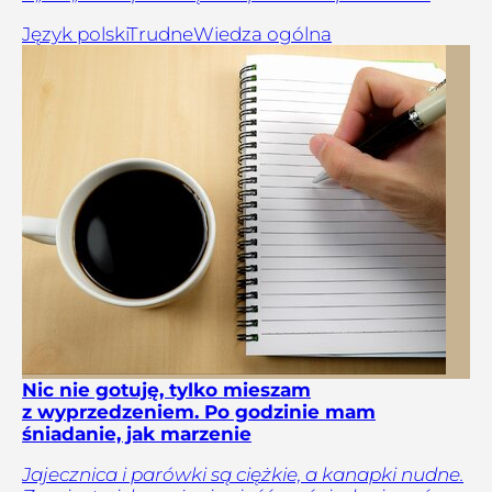
Język polski
Trudne
Wiedza ogólna
Nic nie gotuję, tylko mieszam
z wyprzedzeniem. Po godzinie mam
śniadanie, jak marzenie
Jajecznica i parówki są ciężkie, a kanapki nudne.