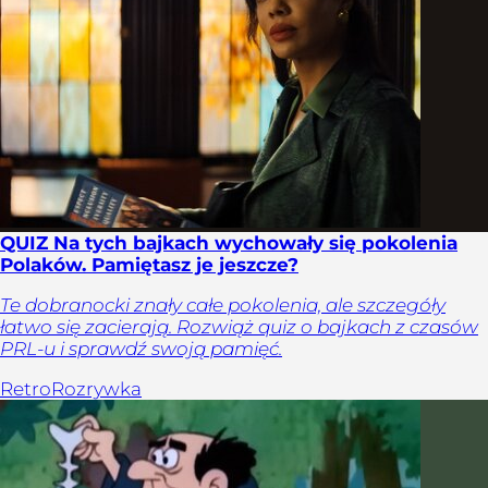
QUIZ Na tych bajkach wychowały się pokolenia
Polaków. Pamiętasz je jeszcze?
Te dobranocki znały całe pokolenia, ale szczegóły
łatwo się zacierają. Rozwiąż quiz o bajkach z czasów
PRL-u i sprawdź swoją pamięć.
Retro
Rozrywka