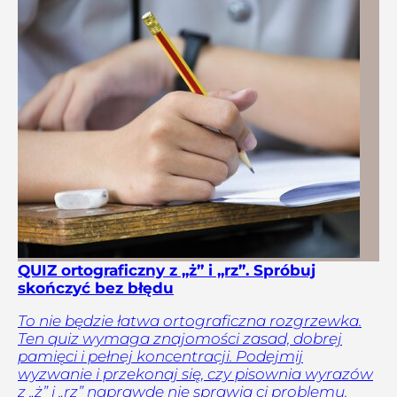
QUIZ ortograficzny z „ż” i „rz”. Spróbuj
skończyć bez błędu
To nie będzie łatwa ortograficzna rozgrzewka.
Ten quiz wymaga znajomości zasad, dobrej
pamięci i pełnej koncentracji. Podejmij
wyzwanie i przekonaj się, czy pisownia wyrazów
z „ż” i „rz” naprawdę nie sprawia ci problemu.