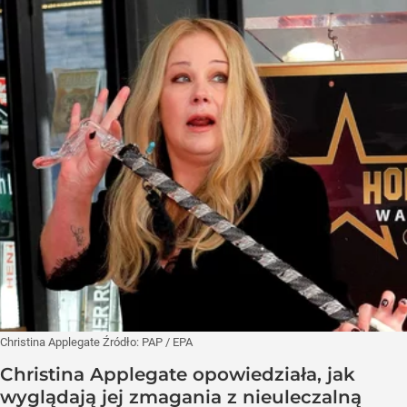
Christina Applegate
Źródło:
PAP
/
EPA
Christina Applegate opowiedziała, jak
wyglądają jej zmagania z nieuleczalną