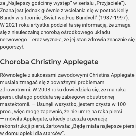
za „Najlepszy gościnny występ” w serialu „Przyjaciele”).
Znana jest jednak głównie z wcielania się w postać Kelly
Bundy w sitcomie „Świat według Bundych” (1987-1997).
W 2021 roku artystka podzieliła się informacją, że zmaga
się z nieuleczalną chorobą ośrodkowego układu
nerwowego. Teraz wyznała, że jej stan zdrowia znacznie się
pogorszył.
Choroba Christiny Applegate
Równolegle z sukcesami zawodowymi Christina Applegate
musiała zmagać się z poważnymi problemami
zdrowotnymi. W 2008 roku dowiedziała się, że ma raka
piersi, dlatego poddała się zabiegowi obustronnej
mastektomii. — Usunęli wszystko, jestem czysta w 100
proc., więc mogę zapewnić, że nie umrę na raka piersi
— mówiła Applegate, a kiedy przeszła operację
rekonstrukcji piersi, żartowała: „Będę miała najlepsze piersi
w domu opieki dla starców”.