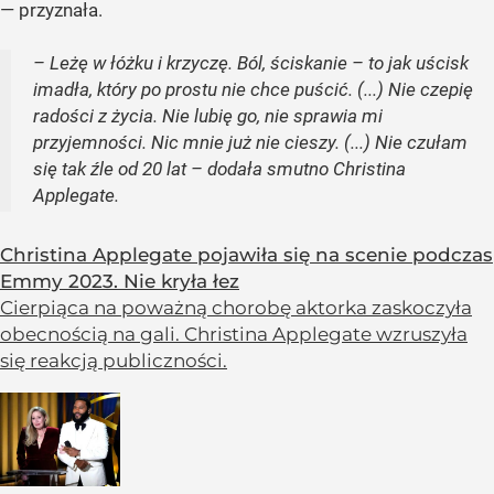
— przyznała.
– Leżę w łóżku i krzyczę. Ból, ściskanie – to jak uścisk
imadła, który po prostu nie chce puścić. (...) Nie czepię
radości z życia. Nie lubię go, nie sprawia mi
przyjemności. Nic mnie już nie cieszy. (...) Nie czułam
się tak źle od 20 lat – dodała smutno Christina
Applegate.
Christina Applegate pojawiła się na scenie podczas
Emmy 2023. Nie kryła łez
Cierpiąca na poważną chorobę aktorka zaskoczyła
obecnością na gali. Christina Applegate wzruszyła
się reakcją publiczności.