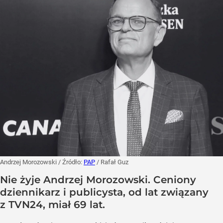
Andrzej Morozowski
/ Źródło:
PAP
/
Rafał Guz
Nie żyje Andrzej Morozowski. Ceniony
dziennikarz i publicysta, od lat związany
z TVN24, miał 69 lat.