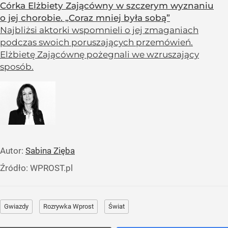
Córka Elżbiety Zającówny w szczerym wyznaniu
o jej chorobie. „Coraz mniej była sobą”
Najbliżsi aktorki wspomnieli o jej zmaganiach
podczas swoich poruszających przemówień.
Elżbietę Zającównę pożegnali we wzruszający
sposób.
Autor:
Sabina Zięba
Źródło:
WPROST.pl
Gwiazdy
Rozrywka Wprost
Świat