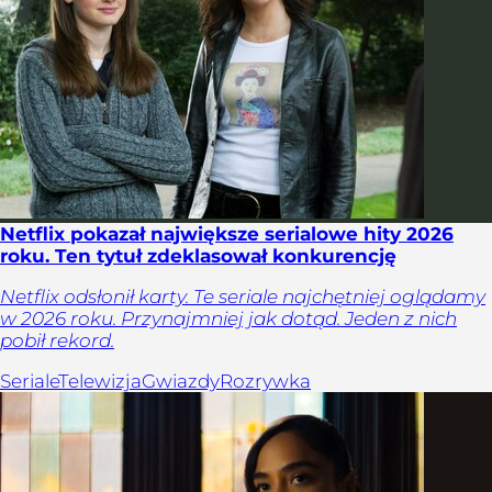
Netflix pokazał największe serialowe hity 2026
roku. Ten tytuł zdeklasował konkurencję
Netflix odsłonił karty. Te seriale najchętniej oglądamy
w 2026 roku. Przynajmniej jak dotąd. Jeden z nich
pobił rekord.
Seriale
Telewizja
Gwiazdy
Rozrywka