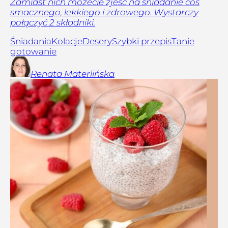
Zamiast nich możecie zjeść na śniadanie coś
smacznego, lekkiego i zdrowego. Wystarczy
połączyć 2 składniki.
Śniadania
Kolacje
Desery
Szybki przepis
Tanie
gotowanie
Renata
Materlińska