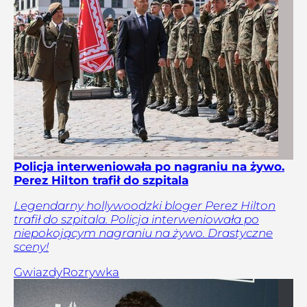
Policja interweniowała po nagraniu na żywo.
Perez Hilton trafił do szpitala
Legendarny hollywoodzki bloger Perez Hilton
trafił do szpitala. Policja interweniowała po
niepokojącym nagraniu na żywo. Drastyczne
sceny!
Gwiazdy
Rozrywka