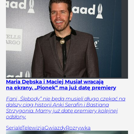
Maria Dębska i Maciej Musiał wracają
na ekrany. „Pionek” ma już datę premiery
Fani „Ślebody” nie będą musieli długo czekać na
dalszy ciąg historii Anki Serafin i Bastiana
Strzygonia. Mamy już datę premiery kolejnej
odsłony.
Seriale
Telewizja
Gwiazdy
Rozrywka