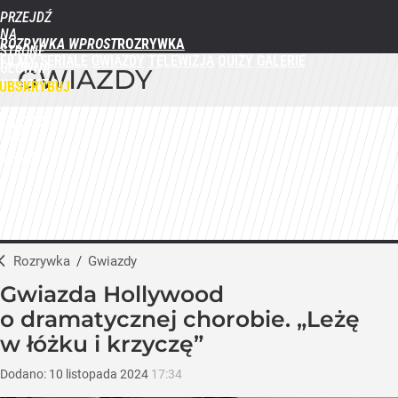
PRZEJDŹ
NA
ROZRYWKA WPROST
STRONĘ
FILMY
SERIALE
GWIAZDY
TELEWIZJA
QUIZY
GALERIE
GŁÓWNĄ
GWIAZDY
WPROST.PL
UBSKRYBUJ
ZALOGUJ
MENU
Rozrywka
/
Gwiazdy
Gwiazda Hollywood
o dramatycznej chorobie. „Leżę
w łóżku i krzyczę”
Dodano:
10
listopada
2024
17:34