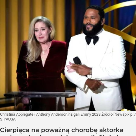
Christina Applegate i Anthony Anderson na gali Emmy 2023
Źródło:
Newspix.pl
/
SIPAUSA
Cierpiąca na poważną chorobę aktorka