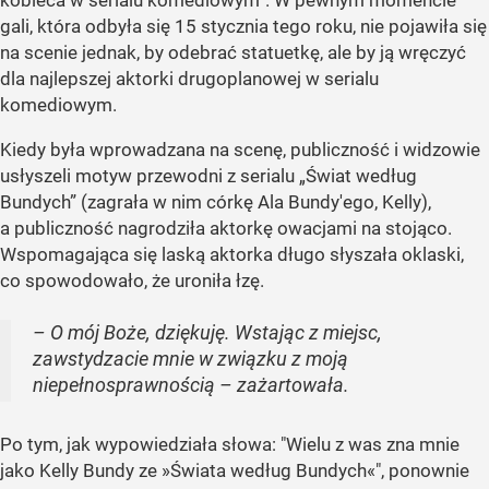
kobieca w serialu komediowym”. W pewnym momencie
gali, która odbyła się 15 stycznia tego roku, nie pojawiła się
na scenie jednak, by odebrać statuetkę, ale by ją wręczyć
dla najlepszej aktorki drugoplanowej w serialu
komediowym.
Kiedy była wprowadzana na scenę, publiczność i widzowie
usłyszeli motyw przewodni z serialu „Świat według
Bundych” (zagrała w nim córkę Ala Bundy'ego, Kelly),
a publiczność nagrodziła aktorkę owacjami na stojąco.
Wspomagająca się laską aktorka długo słyszała oklaski,
co spowodowało, że uroniła łzę.
– O mój Boże, dziękuję. Wstając z miejsc,
zawstydzacie mnie w związku z moją
niepełnosprawnością – zażartowała.
Po tym, jak wypowiedziała słowa: "Wielu z was zna mnie
jako Kelly Bundy ze »Świata według Bundych«", ponownie