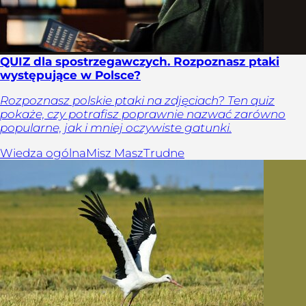
QUIZ dla spostrzegawczych. Rozpoznasz ptaki
występujące w Polsce?
Rozpoznasz polskie ptaki na zdjęciach? Ten quiz
pokaże, czy potrafisz poprawnie nazwać zarówno
popularne, jak i mniej oczywiste gatunki.
Wiedza ogólna
Misz Masz
Trudne