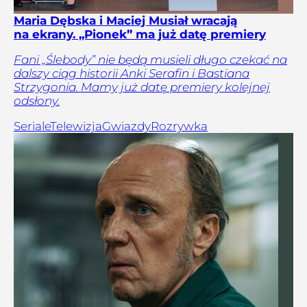
Maria Dębska i Maciej Musiał wracają
na ekrany. „Pionek” ma już datę premiery
Fani „Ślebody” nie będą musieli długo czekać na
dalszy ciąg historii Anki Serafin i Bastiana
Strzygonia. Mamy już datę premiery kolejnej
odsłony.
Seriale
Telewizja
Gwiazdy
Rozrywka