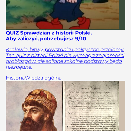
QUIZ Sprawdzian z historii Polski.
Aby zaliczyć, potrzebujesz 9/10
Królowie, bitwy, powstania i polityczne przełomy.
Ten quiz z historii Polski nie wymaga znajomości
drobiazgów, ale solidne szkolne podstawy będą
niezbędne.
Historia
Wiedza ogólna