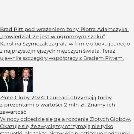
Brad Pitt pod wrażeniem żony Piotra Adamczyka.
„Powiedział, że jest w ogromnym szoku”
Karolina Szymczak zagrała w filmie u boku jednego
z najprzystojniejszych mężczyzn świata. Teraz
ujawniła szczegóły współpracy z Bradem Pittem.
Złote Globy 2024: Laureaci otrzymają torby
z prezentami o wartości 2 mln zł. Znamy ich
zawartość
W nocy odbędzie się gala rozdania Złotych Globów.
Okazuje się, że zwycięzcy otrzymają nie tylko
statuetki, ale także niezwykle prestiżowe podarunki.