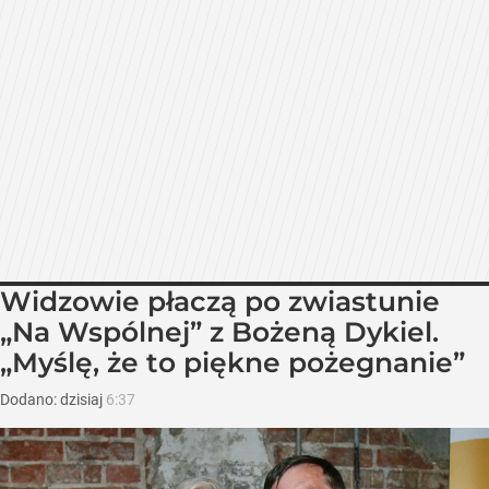
Widzowie płaczą po zwiastunie
„Na Wspólnej” z Bożeną Dykiel.
„Myślę, że to piękne pożegnanie”
Dodano:
dzisiaj
6:37