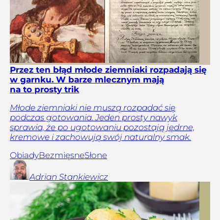
Przez ten błąd młode ziemniaki rozpadają się
w garnku. W barze mlecznym mają
na to prosty trik
Młode ziemniaki nie muszą rozpadać się
podczas gotowania. Jeden prosty nawyk
sprawia, że po ugotowaniu pozostają jędrne,
kremowe i zachowują swój naturalny smak.
Obiady
Bezmięsne
Słone
Adrian
Stankiewicz