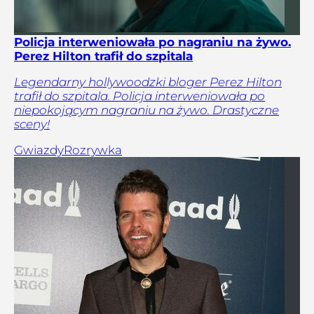
Policja interweniowała po nagraniu na żywo.
Perez Hilton trafił do szpitala
Legendarny hollywoodzki bloger Perez Hilton
trafił do szpitala. Policja interweniowała po
niepokojącym nagraniu na żywo. Drastyczne
sceny!
Gwiazdy
Rozrywka