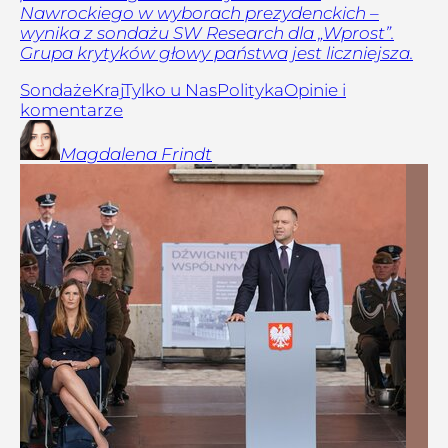
Nawrockiego w wyborach prezydenckich –
wynika z sondażu SW Research dla „Wprost”.
Grupa krytyków głowy państwa jest liczniejsza.
Sondaże
Kraj
Tylko u Nas
Polityka
Opinie i
komentarze
Magdalena
Frindt