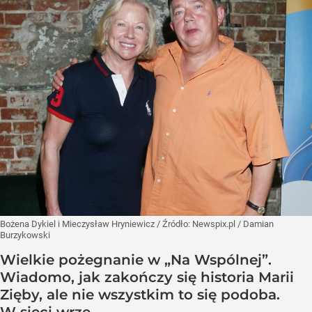
Bożena Dykiel i Mieczysław Hryniewicz
/ Źródło:
Newspix.pl
/
Damian
Burzykowski
Wielkie pożegnanie w „Na Wspólnej”.
Wiadomo, jak zakończy się historia Marii
Zięby, ale nie wszystkim to się podoba.