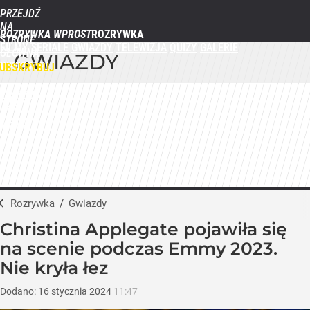
PRZEJDŹ
NA
ROZRYWKA WPROST
STRONĘ
FILMY
SERIALE
GWIAZDY
TELEWIZJA
QUIZY
GALERIE
GŁÓWNĄ
GWIAZDY
WPROST.PL
UBSKRYBUJ
ZALOGUJ
MENU
Rozrywka
/
Gwiazdy
Christina Applegate pojawiła się
na scenie podczas Emmy 2023.
Nie kryła łez
Dodano:
16
stycznia
2024
11:47