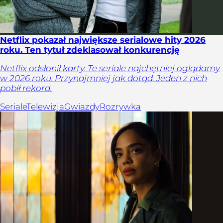
Netflix pokazał największe serialowe hity 2026
roku. Ten tytuł zdeklasował konkurencję
Netflix odsłonił karty. Te seriale najchętniej oglądamy
w 2026 roku. Przynajmniej jak dotąd. Jeden z nich
pobił rekord.
Seriale
Telewizja
Gwiazdy
Rozrywka