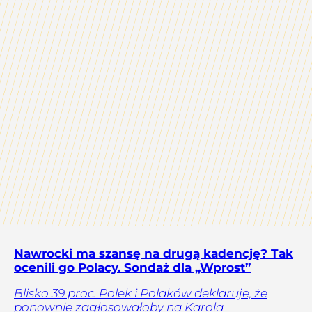
Nawrocki ma szansę na drugą kadencję? Tak
ocenili go Polacy. Sondaż dla „Wprost”
Blisko 39 proc. Polek i Polaków deklaruje, że
ponownie zagłosowałoby na Karola