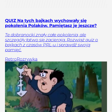
QUIZ Na tych bajkach wychowały się
pokolenia Polaków. Pamiętasz je jeszcze?
Te dobranocki znały całe pokolenia, ale
szczegóły łatwo się zacierają. Rozwiąż quiz o
bajkach z czasów PRL-u i sprawdź swoją
pamięć.
Retro
Rozrywka