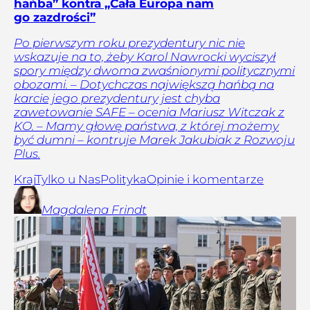
hańba” kontra „Cała Europa nam
go zazdrości”
Po pierwszym roku prezydentury nic nie
wskazuje na to, żeby Karol Nawrocki wyciszył
spory między dwoma zwaśnionymi politycznymi
obozami. – Dotychczas największą hańbą na
karcie jego prezydentury jest chyba
zawetowanie SAFE – ocenia Mariusz Witczak z
KO. – Mamy głowę państwa, z której możemy
być dumni – kontruje Marek Jakubiak z Rozwoju
Plus.
Kraj
Tylko u Nas
Polityka
Opinie i komentarze
Magdalena
Frindt