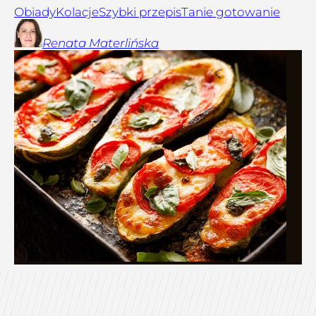
Obiady
Kolacje
Szybki przepis
Tanie gotowanie
Renata
Materlińska