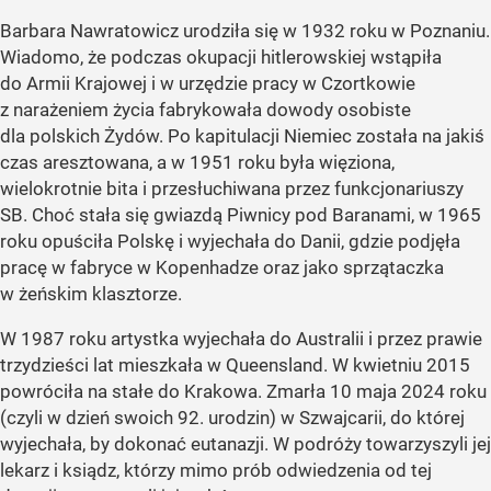
Barbara Nawratowicz urodziła się w 1932 roku w Poznaniu.
Wiadomo, że podczas okupacji hitlerowskiej wstąpiła
do Armii Krajowej i w urzędzie pracy w Czortkowie
z narażeniem życia fabrykowała dowody osobiste
dla polskich Żydów. Po kapitulacji Niemiec została na jakiś
czas aresztowana, a w 1951 roku była więziona,
wielokrotnie bita i przesłuchiwana przez funkcjonariuszy
SB. Choć stała się gwiazdą Piwnicy pod Baranami, w 1965
roku opuściła Polskę i wyjechała do Danii, gdzie podjęła
pracę w fabryce w Kopenhadze oraz jako sprzątaczka
w żeńskim klasztorze.
W 1987 roku artystka wyjechała do Australii i przez prawie
trzydzieści lat mieszkała w Queensland. W kwietniu 2015
powróciła na stałe do Krakowa. Zmarła 10 maja 2024 roku
(czyli w dzień swoich 92. urodzin) w Szwajcarii, do której
wyjechała, by dokonać eutanazji. W podróży towarzyszyli jej
lekarz i ksiądz, którzy mimo prób odwiedzenia od tej