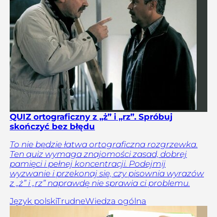
QUIZ ortograficzny z „ż” i „rz”. Spróbuj
skończyć bez błędu
To nie będzie łatwa ortograficzna rozgrzewka.
Ten quiz wymaga znajomości zasad, dobrej
pamięci i pełnej koncentracji. Podejmij
wyzwanie i przekonaj się, czy pisownia wyrazów
z „ż” i „rz” naprawdę nie sprawia ci problemu.
Język polski
Trudne
Wiedza ogólna