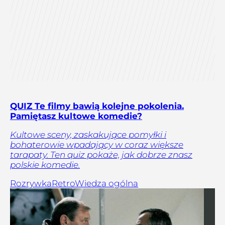
QUIZ Te filmy bawią kolejne pokolenia.
Pamiętasz kultowe komedie?
Kultowe sceny, zaskakujące pomyłki i
bohaterowie wpadający w coraz większe
tarapaty. Ten quiz pokaże, jak dobrze znasz
polskie komedie.
Rozrywka
Retro
Wiedza ogólna