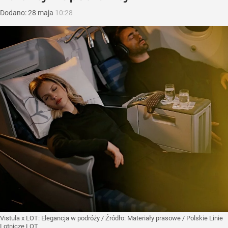
Dodano:
28
maja
10:28
Vistula x LOT: Elegancja w podróży
/ Źródło:
Materiały prasowe
/
Polskie Linie
Lotnicze LOT