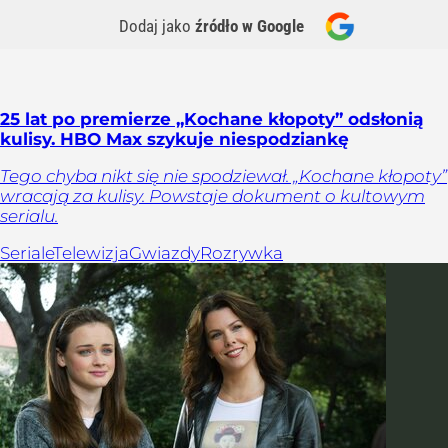
Dodaj jako
źródło w Google
25 lat po premierze „Kochane kłopoty” odsłonią
kulisy. HBO Max szykuje niespodziankę
Tego chyba nikt się nie spodziewał. „Kochane kłopoty”
wracają za kulisy. Powstaje dokument o kultowym
serialu.
Seriale
Telewizja
Gwiazdy
Rozrywka