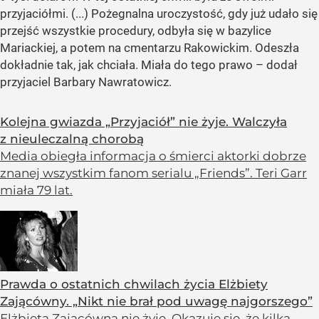
przyjaciółmi. (...) Pożegnalna uroczystość, gdy już udało się
przejść wszystkie procedury, odbyła się w bazylice
Mariackiej, a potem na cmentarzu Rakowickim. Odeszła
dokładnie tak, jak chciała. Miała do tego prawo – dodał
przyjaciel Barbary Nawratowicz.
Kolejna gwiazda „Przyjaciół” nie żyje. Walczyła
z nieuleczalną chorobą
Media obiegła informacja o śmierci aktorki dobrze
znanej wszystkim fanom serialu „Friends”. Teri Garr
miała 79 lat.
Prawda o ostatnich chwilach życia Elżbiety
Zającówny. „Nikt nie brał pod uwagę najgorszego”
Elżbieta Zającówna nie żyje. Okazuje się, że kilka