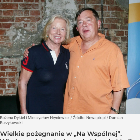
Bożena Dykiel i Mieczysław Hryniewicz
/ Źródło:
Newspix.pl
/
Damian
Burzykowski
Wielkie pożegnanie w „Na Wspólnej”.