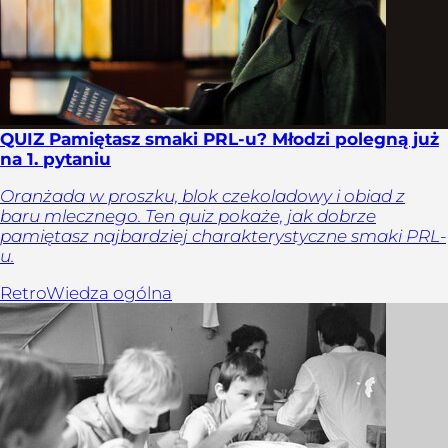
QUIZ Pamiętasz smaki PRL-u? Młodzi polegną już
na 1. pytaniu
Oranżada w proszku, blok czekoladowy i obiad z
baru mlecznego. Ten quiz pokaże, jak dobrze
pamiętasz najbardziej charakterystyczne smaki PRL-
u.
Retro
Wiedza ogólna