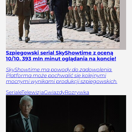
Szpiegowski serial SkyShowtime z oceną
10/10. 393 mln minut oglądania na koncie!
SkyShowtime ma powody do zadowolenia.
Platforma może pochwalić się kolejnymi
mocnymi wynikami produkcji szpiegowskich.
Seriale
Telewizja
Gwiazdy
Rozrywka