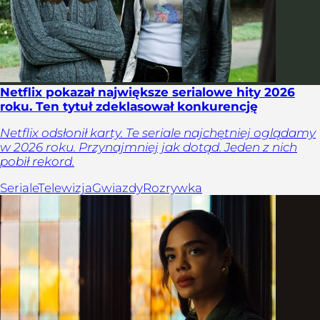
Netflix pokazał największe serialowe hity 2026
roku. Ten tytuł zdeklasował konkurencję
Netflix odsłonił karty. Te seriale najchętniej oglądamy
w 2026 roku. Przynajmniej jak dotąd. Jeden z nich
pobił rekord.
Seriale
Telewizja
Gwiazdy
Rozrywka