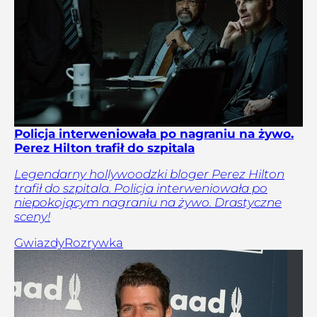
Policja interweniowała po nagraniu na żywo.
Perez Hilton trafił do szpitala
Legendarny hollywoodzki bloger Perez Hilton
trafił do szpitala. Policja interweniowała po
niepokojącym nagraniu na żywo. Drastyczne
sceny!
Gwiazdy
Rozrywka