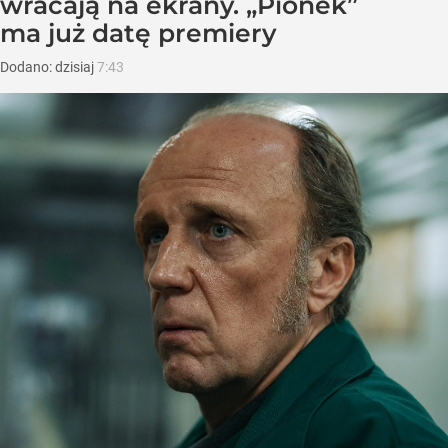
wracają na ekrany. „Pionek”
ma już datę premiery
Dodano:
dzisiaj
7:43