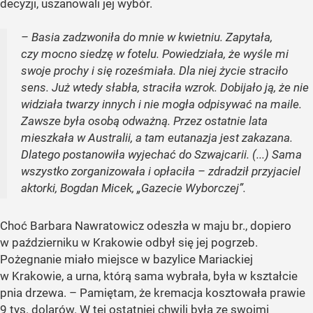
decyzji, uszanowali jej wybór.
– Basia zadzwoniła do mnie w kwietniu. Zapytała,
czy mocno siedzę w fotelu. Powiedziała, że wyśle mi
swoje prochy i się roześmiała. Dla niej życie straciło
sens. Już wtedy słabła, straciła wzrok. Dobijało ją, że nie
widziała twarzy innych i nie mogła odpisywać na maile.
Zawsze była osobą odważną. Przez ostatnie lata
mieszkała w Australii, a tam eutanazja jest zakazana.
Dlatego postanowiła wyjechać do Szwajcarii. (...) Sama
wszystko zorganizowała i opłaciła – zdradził przyjaciel
aktorki, Bogdan Micek, „Gazecie Wyborczej”.
Choć Barbara Nawratowicz odeszła w maju br., dopiero
w październiku w Krakowie odbył się jej pogrzeb.
Pożegnanie miało miejsce w bazylice Mariackiej
w Krakowie, a urna, którą sama wybrała, była w kształcie
pnia drzewa. – Pamiętam, że kremacja kosztowała prawie
9 tys. dolarów. W tej ostatniej chwili była ze swoimi