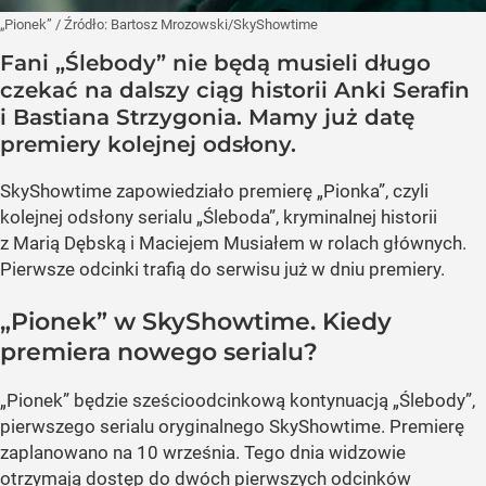
„Pionek”
/ Źródło:
Bartosz Mrozowski/SkyShowtime
Fani „Ślebody” nie będą musieli długo
czekać na dalszy ciąg historii Anki Serafin
i Bastiana Strzygonia. Mamy już datę
premiery kolejnej odsłony.
SkyShowtime zapowiedziało premierę „Pionka”, czyli
kolejnej odsłony serialu „Śleboda”, kryminalnej historii
z Marią Dębską i Maciejem Musiałem w rolach głównych.
Pierwsze odcinki trafią do serwisu już w dniu premiery.
„Pionek” w SkyShowtime. Kiedy
premiera nowego serialu?
„Pionek” będzie sześcioodcinkową kontynuacją „Ślebody”,
pierwszego serialu oryginalnego SkyShowtime. Premierę
zaplanowano na 10 września. Tego dnia widzowie
otrzymają dostęp do dwóch pierwszych odcinków