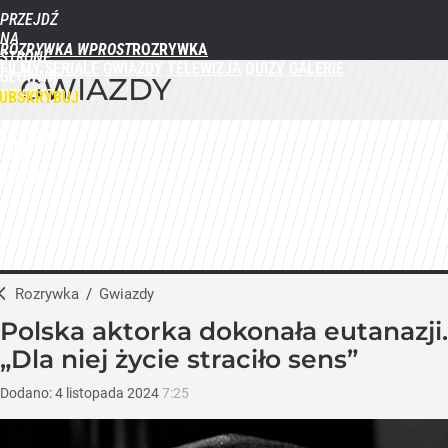
PRZEJDŹ
NA
ROZRYWKA WPROST
STRONĘ
FILMY
SERIALE
GWIAZDY
TELEWIZJA
QUIZY
GALERIE
GŁÓWNĄ
GWIAZDY
WPROST.PL
UBSKRYBUJ
ZALOGUJ
MENU
Rozrywka
/
Gwiazdy
Polska aktorka dokonała eutanazji.
„Dla niej życie straciło sens”
Dodano:
4
listopada
2024
7:25