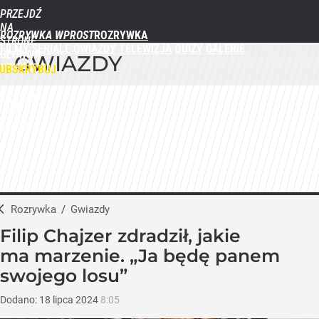
PRZEJDŹ
NA
ROZRYWKA WPROST
STRONĘ
FILMY
SERIALE
GWIAZDY
TELEWIZJA
QUIZY
GALERIE
GŁÓWNĄ
GWIAZDY
WPROST.PL
UBSKRYBUJ
ZALOGUJ
MENU
Rozrywka
/
Gwiazdy
Filip Chajzer zdradził, jakie
ma marzenie. „Ja będę panem
swojego losu”
Dodano:
18
lipca
2024
8:05