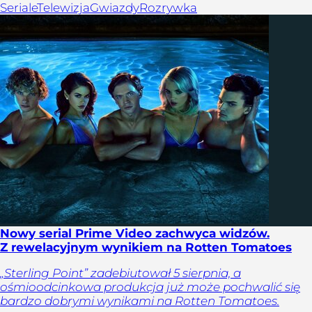
Seriale
Telewizja
Gwiazdy
Rozrywka
Nowy serial Prime Video zachwyca widzów.
Z rewelacyjnym wynikiem na Rotten Tomatoes
„Sterling Point” zadebiutował 5 sierpnia, a
ośmioodcinkowa produkcja już może pochwalić się
bardzo dobrymi wynikami na Rotten Tomatoes.