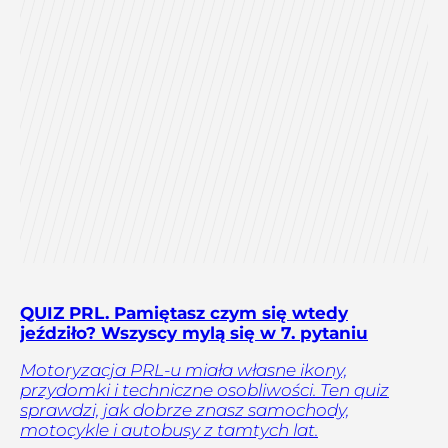
QUIZ PRL. Pamiętasz czym się wtedy
jeździło? Wszyscy mylą się w 7. pytaniu
Motoryzacja PRL-u miała własne ikony,
przydomki i techniczne osobliwości. Ten quiz
sprawdzi, jak dobrze znasz samochody,
motocykle i autobusy z tamtych lat.