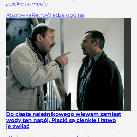
polskie komedie.
Rozrywka
Retro
Wiedza ogólna
Do ciasta naleśnikowego wlewam zamiast
wody ten napój. Placki są cienkie i łatwo
je zwijać