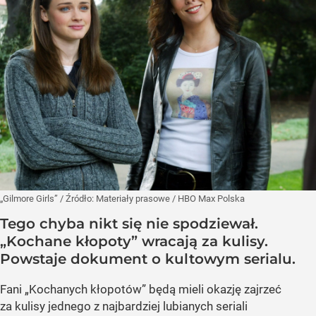
„Gilmore Girls”
/ Źródło:
Materiały prasowe
/
HBO Max Polska
Tego chyba nikt się nie spodziewał.
„Kochane kłopoty” wracają za kulisy.
Powstaje dokument o kultowym serialu.
Fani „Kochanych kłopotów” będą mieli okazję zajrzeć
za kulisy jednego z najbardziej lubianych seriali