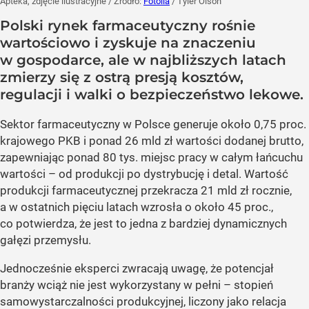
Apteka, zdjęcie ilustracyjne
/ Źródło:
Fotolia
/
Tyler Olson
Polski rynek farmaceutyczny rośnie
wartościowo i zyskuje na znaczeniu
w gospodarce, ale w najbliższych latach
zmierzy się z ostrą presją kosztów,
regulacji i walki o bezpieczeństwo lekowe.
Sektor farmaceutyczny w Polsce generuje około 0,75 proc.
krajowego PKB i ponad 26 mld zł wartości dodanej brutto,
zapewniając ponad 80 tys. miejsc pracy w całym łańcuchu
wartości – od produkcji po dystrybucję i detal. Wartość
produkcji farmaceutycznej przekracza 21 mld zł rocznie,
a w ostatnich pięciu latach wzrosła o około 45 proc.,
co potwierdza, że jest to jedna z bardziej dynamicznych
gałęzi przemysłu.
Jednocześnie eksperci zwracają uwagę, że potencjał
branży wciąż nie jest wykorzystany w pełni – stopień
samowystarczalności produkcyjnej, liczony jako relacja