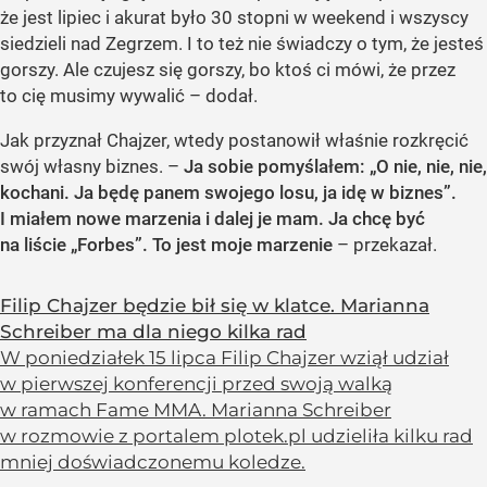
że jest lipiec i akurat było 30 stopni w weekend i wszyscy
siedzieli nad Zegrzem. I to też nie świadczy o tym, że jesteś
gorszy. Ale czujesz się gorszy, bo ktoś ci mówi, że przez
to cię musimy wywalić – dodał.
Jak przyznał Chajzer, wtedy postanowił właśnie rozkręcić
swój własny biznes. –
Ja sobie pomyślałem: „O nie, nie, nie,
kochani. Ja będę panem swojego losu, ja idę w biznes”.
I miałem nowe marzenia i dalej je mam. Ja chcę być
na liście „Forbes”. To jest moje marzenie
– przekazał.
Filip Chajzer będzie bił się w klatce. Marianna
Schreiber ma dla niego kilka rad
W poniedziałek 15 lipca Filip Chajzer wziął udział
w pierwszej konferencji przed swoją walką
w ramach Fame MMA. Marianna Schreiber
w rozmowie z portalem plotek.pl udzieliła kilku rad
mniej doświadczonemu koledze.