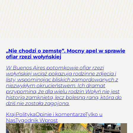
„Nie chodzi o zemstę”. Mocny apel w sprawie
ofiar rzezi wołyńskiej
W Buenos Aires potomkowie ofiar rzezi
wołyńskiej wciąż pokazują rodzinne zdjęcia i
listy, wspominając bliskich zamordowanych z
niezwykłym okrucieństwem. Ich dramat
przypomina, że dla wielu rodzin Wołyń nie jest
historią zamkniętą, lecz bolesną raną, która do
dziś nie została zagojona.
Kraj
Polityka
Opinie i komentarze
Tylko u
Nas
Tygodnik Wprost