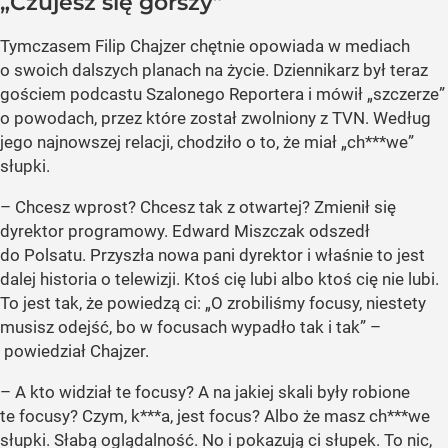
„Czujesz się gorszy”
Tymczasem Filip Chajzer chętnie opowiada w mediach
o swoich dalszych planach na życie. Dziennikarz był teraz
gościem podcastu Szalonego Reportera i mówił „szczerze”
o powodach, przez które został zwolniony z TVN. Według
jego najnowszej relacji, chodziło o to, że miał „ch***we”
słupki.
– Chcesz wprost? Chcesz tak z otwartej? Zmienił się
dyrektor programowy. Edward Miszczak odszedł
do Polsatu. Przyszła nowa pani dyrektor i właśnie to jest
dalej historia o telewizji. Ktoś cię lubi albo ktoś cię nie lubi.
To jest tak, że powiedzą ci: „O zrobiliśmy focusy, niestety
musisz odejść, bo w focusach wypadło tak i tak” –
powiedział Chajzer.
– A kto widział te focusy? A na jakiej skali były robione
te focusy? Czym, k***a, jest focus? Albo że masz ch***we
słupki. Słabą oglądalność. No i pokazują ci słupek. To nic,