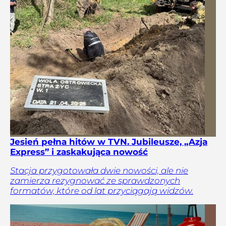
Jesień pełna hitów w TVN. Jubileusze, „Azja
Express” i zaskakująca nowość
Stacja przygotowała dwie nowości, ale nie
zamierza rezygnować ze sprawdzonych
formatów, które od lat przyciągają widzów.