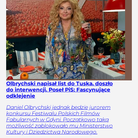
Olbrychski napisał list do Tuska, doszło
do interwencji. Poseł PiS: Fascynujące
odklejenie
Daniel Olbrychski jednak będzie jurorem
konkursu Festiwalu Polskich Filmów
Fabularnych w Gdyni. Początkowo taką
możliwość zablokowało mu Ministerstwo
Kultury i Dziedzictwa Narodowego.