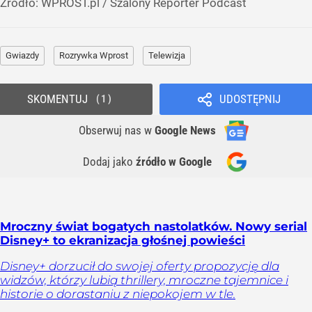
Źródło:
WPROST.pl
/
Szalony Reporter Podcast
Gwiazdy
Rozrywka Wprost
Telewizja
SKOMENTUJ
UDOSTĘPNIJ
1
Obserwuj nas
w
Google News
Dodaj jako
źródło w Google
Mroczny świat bogatych nastolatków. Nowy serial
Disney+ to ekranizacja głośnej powieści
Disney+ dorzucił do swojej oferty propozycję dla
widzów, którzy lubią thrillery, mroczne tajemnice i
historie o dorastaniu z niepokojem w tle.