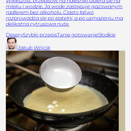
Większość przepisów na naleśniki opiera się na
mleku i wodzie. Ja wodę zastępuję gazowanym
radlerem bez alkoholu. Ciasto łatwo
rozprowadza się po patelni, a po usmażeniu ma
delikatną cytrusową nutę.
Desery
Szybki przepis
Tanie gotowanie
Słodkie
Jakub
Wójcik