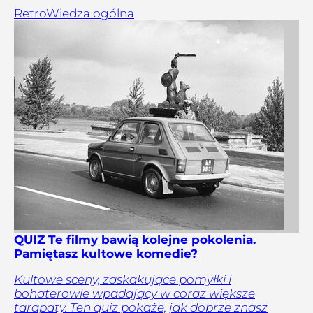
Retro
Wiedza ogólna
QUIZ Te filmy bawią kolejne pokolenia.
Pamiętasz kultowe komedie?
Kultowe sceny, zaskakujące pomyłki i
bohaterowie wpadający w coraz większe
tarapaty. Ten quiz pokaże, jak dobrze znasz