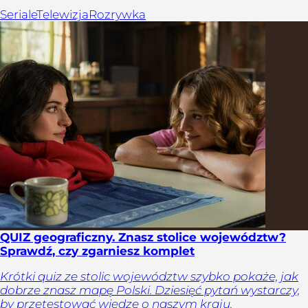
Seriale
Telewizja
Rozrywka
QUIZ geograficzny. Znasz stolice województw?
Sprawdź, czy zgarniesz komplet
Krótki quiz ze stolic województw szybko pokaże, jak
dobrze znasz mapę Polski. Dziesięć pytań wystarczy,
by przetestować wiedzę o naszym kraju.