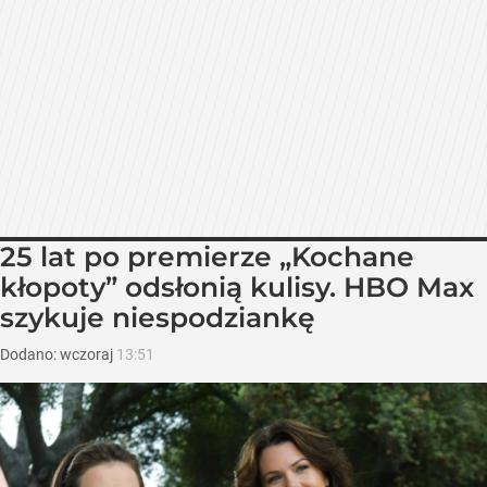
25 lat po premierze „Kochane
kłopoty” odsłonią kulisy. HBO Max
szykuje niespodziankę
Dodano:
wczoraj
13:51