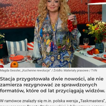
Magda Gessler, „Kuchenne rewolucje”
/ Źródło:
Materiały prasowe
/
TVN
Stacja przygotowała dwie nowości, ale nie
zamierza rezygnować ze sprawdzonych
formatów, które od lat przyciągają widzów.
W ramówce znalazły się m.in. polska wersja „Taskmastera”,