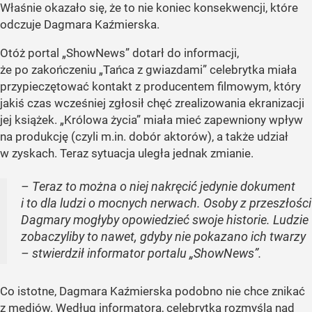
Właśnie okazało się, że to nie koniec konsekwencji, które
odczuje Dagmara Kaźmierska.
Otóż portal „ShowNews” dotarł do informacji,
że po zakończeniu „Tańca z gwiazdami” celebrytka miała
przypieczętować kontakt z producentem filmowym, który
jakiś czas wcześniej zgłosił chęć zrealizowania ekranizacji
jej książek. „Królowa życia” miała mieć zapewniony wpływ
na produkcję (czyli m.in. dobór aktorów), a także udział
w zyskach. Teraz sytuacja uległa jednak zmianie.
– Teraz to można o niej nakręcić jedynie dokument
i to dla ludzi o mocnych nerwach. Osoby z przeszłości
Dagmary mogłyby opowiedzieć swoje historie. Ludzie
zobaczyliby to nawet, gdyby nie pokazano ich twarzy
– stwierdził informator portalu „ShowNews”.
Co istotne, Dagmara Kaźmierska podobno nie chce znikać
z mediów. Według informatora, celebrytka rozmyśla nad