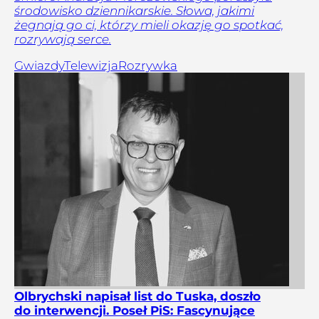
środowisko dziennikarskie. Słowa, jakimi
żegnają go ci, którzy mieli okazję go spotkać,
rozrywają serce.
Gwiazdy
Telewizja
Rozrywka
Olbrychski napisał list do Tuska, doszło
do interwencji. Poseł PiS: Fascynujące