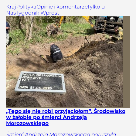
Kraj
Polityka
Opinie i komentarze
Tylko u
Nas
Tygodnik Wprost
„Tego się nie robi przyjaciołom”. Środowisko
w żałobie po śmierci Andrzeja
Morozowskiego
Śmierć Andrzeja Morozowskiego poruszyła