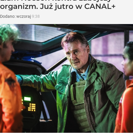
organizm. Już jutro w CANAL+
Dodano:
wczoraj
9:38