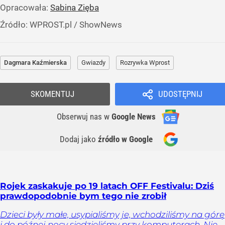
Opracowała:
Sabina Zięba
Źródło:
WPROST.pl
/
ShowNews
Dagmara Kaźmierska
Gwiazdy
Rozrywka Wprost
SKOMENTUJ
UDOSTĘPNIJ
Obserwuj nas
w
Google News
Dodaj jako
źródło w Google
Rojek zaskakuje po 19 latach OFF Festivalu: Dziś
prawdopodobnie bym tego nie zrobił
Dzieci były małe, usypialiśmy je, wchodziliśmy na górę
i do późnej nocy siedzieliśmy przy komputerach. Nie