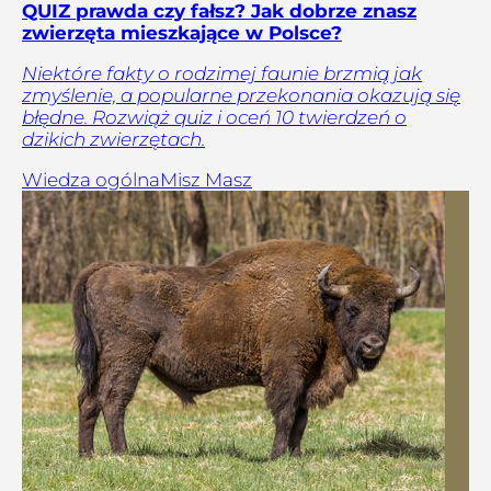
QUIZ prawda czy fałsz? Jak dobrze znasz
zwierzęta mieszkające w Polsce?
Niektóre fakty o rodzimej faunie brzmią jak
zmyślenie, a popularne przekonania okazują się
błędne. Rozwiąż quiz i oceń 10 twierdzeń o
dzikich zwierzętach.
Wiedza ogólna
Misz Masz