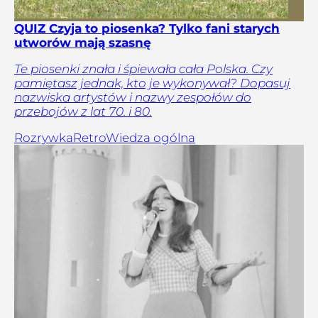
QUIZ Czyja to piosenka? Tylko fani starych
utworów mają szasnę
Te piosenki znała i śpiewała cała Polska. Czy
pamiętasz jednak, kto je wykonywał? Dopasuj
nazwiska artystów i nazwy zespołów do
przebojów z lat 70. i 80.
Rozrywka
Retro
Wiedza ogólna