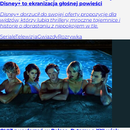
Disney+ to ekranizacja głośnej powieści
Disney+ dorzucił do swojej oferty propozycję dla
widzów, którzy lubią thrillery, mroczne tajemnice i
historie o dorastaniu z niepokojem w tle.
Seriale
Telewizja
Gwiazdy
Rozrywka