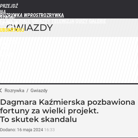
PRZEJDŹ
NA
ROZRYWKA WPROST
STRONĘ
FILMY
SERIALE
GWIAZDY
TELEWIZJA
QUIZY
GALERIE
GŁÓWNĄ
GWIAZDY
WPROST.PL
UBSKRYBUJ
ZALOGUJ
MENU
Rozrywka
/
Gwiazdy
Dagmara Kaźmierska pozbawiona
fortuny za wielki projekt.
To skutek skandalu
Dodano:
16
maja
2024
16:33