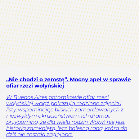
„Nie chodzi o zemstę”. Mocny apel w sprawie
ofiar rzezi wołyńskiej
W Buenos Aires potomkowie ofiar rzezi
wołyńskiej wciąż pokazują rodzinne zdjęcia i
listy, wspominając bliskich zamordowanych z
niezwykłym okrucieństwem. Ich dramat
przypomina, że dla wielu rodzin Wołyń nie jest
historią zamkniętą, lecz bolesną raną, która do
dziś nie została zagojona.