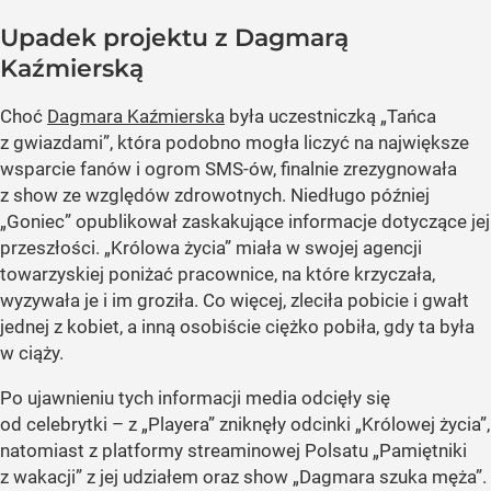
Upadek projektu z Dagmarą
Kaźmierską
Choć
Dagmara Kaźmierska
była uczestniczką „Tańca
z gwiazdami”, która podobno mogła liczyć na największe
wsparcie fanów i ogrom SMS-ów, finalnie zrezygnowała
z show ze względów zdrowotnych. Niedługo później
„Goniec” opublikował zaskakujące informacje dotyczące jej
przeszłości. „Królowa życia” miała w swojej agencji
towarzyskiej poniżać pracownice, na które krzyczała,
wyzywała je i im groziła. Co więcej, zleciła pobicie i gwałt
jednej z kobiet, a inną osobiście ciężko pobiła, gdy ta była
w ciąży.
Po ujawnieniu tych informacji media odcięły się
od celebrytki – z „Playera” zniknęły odcinki „Królowej życia”,
natomiast z platformy streaminowej Polsatu „Pamiętniki
z wakacji” z jej udziałem oraz show „Dagmara szuka męża”.