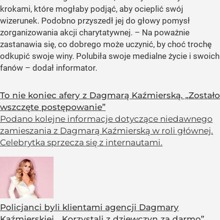
krokami, które mogłaby podjąć, aby ocieplić swój
wizerunek. Podobno przyszedł jej do głowy pomysł
zorganizowania akcji charytatywnej. – Na poważnie
zastanawia się, co dobrego może uczynić, by choć trochę
odkupić swoje winy. Polubiła swoje medialne życie i swoich
fanów – dodał informator.
To nie koniec afery z Dagmarą Kaźmierską. „Zostało
wszczęte postępowanie”
Podano kolejne informacje dotyczące niedawnego
zamieszania z Dagmarą Kaźmierską w roli głównej.
Celebrytka sprzecza się z internautami.
Policjanci byli klientami agencji Dagmary
Kaźmierskiej. „Korzystali z dziewczyn za darmo”