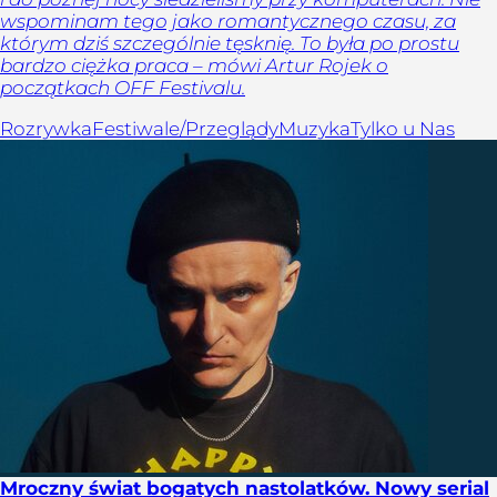
wspominam tego jako romantycznego czasu, za
którym dziś szczególnie tęsknię. To była po prostu
bardzo ciężka praca – mówi Artur Rojek o
początkach OFF Festivalu.
Rozrywka
Festiwale/Przeglądy
Muzyka
Tylko u Nas
Mroczny świat bogatych nastolatków. Nowy serial