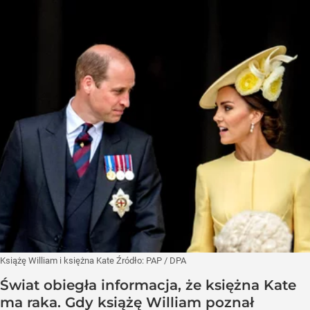
Książę William i księżna Kate
Źródło:
PAP
/
DPA
Świat obiegła informacja, że księżna Kate
ma raka. Gdy książę William poznał