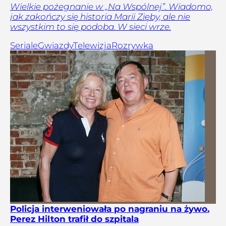
Wielkie pożegnanie w „Na Wspólnej”. Wiadomo,
jak zakończy się historia Marii Zięby, ale nie
wszystkim to się podoba. W sieci wrze.
Seriale
Gwiazdy
Telewizja
Rozrywka
Policja interweniowała po nagraniu na żywo.
Perez Hilton trafił do szpitala