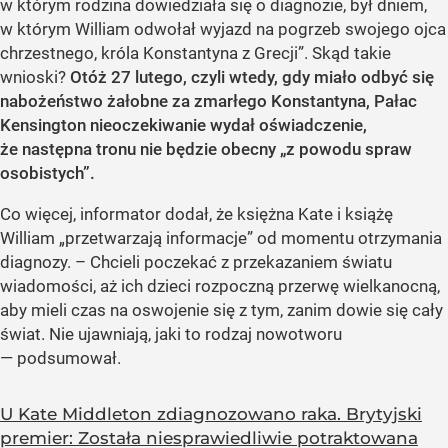
w którym rodzina dowiedziała się o diagnozie, był dniem,
w którym William odwołał wyjazd na pogrzeb swojego ojca
chrzestnego, króla Konstantyna z Grecji”. Skąd takie
wnioski?
Otóż 27 lutego, czyli wtedy, gdy miało odbyć się
nabożeństwo żałobne za zmarłego Konstantyna, Pałac
Kensington nieoczekiwanie wydał oświadczenie,
że następna tronu nie będzie obecny „z powodu spraw
osobistych”.
Co więcej, informator dodał, że księżna Kate i książę
William „przetwarzają informacje” od momentu otrzymania
diagnozy. – Chcieli poczekać z przekazaniem światu
wiadomości, aż ich dzieci rozpoczną przerwę wielkanocną,
aby mieli czas na oswojenie się z tym, zanim dowie się cały
świat. Nie ujawniają, jaki to rodzaj nowotworu
— podsumował.
U Kate Middleton zdiagnozowano raka. Brytyjski
premier: Została niesprawiedliwie potraktowana