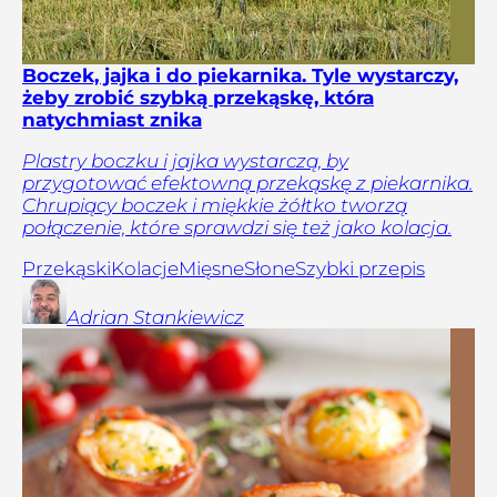
Boczek, jajka i do piekarnika. Tyle wystarczy,
żeby zrobić szybką przekąskę, która
natychmiast znika
Plastry boczku i jajka wystarczą, by
przygotować efektowną przekąskę z piekarnika.
Chrupiący boczek i miękkie żółtko tworzą
połączenie, które sprawdzi się też jako kolacja.
Przekąski
Kolacje
Mięsne
Słone
Szybki przepis
Adrian
Stankiewicz