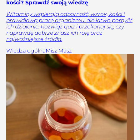
kości? Sprawdź swoją wiedzę
Witaminy wspierają odporność, wzrok, kości i
prawidłową pracę organizmu, ale łatwo pomylić
ich działanie. Rozwiąż quiz i przekonaj się, czy
naprawdę dobrze znasz ich rolę oraz
najważniejsze źródła.
Wiedza ogólna
Misz Masz