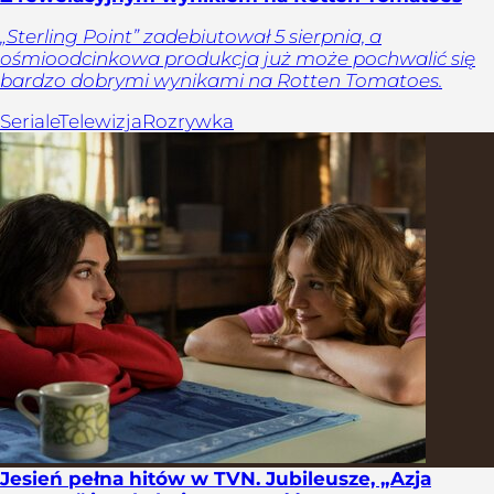
„Sterling Point” zadebiutował 5 sierpnia, a
ośmioodcinkowa produkcja już może pochwalić się
bardzo dobrymi wynikami na Rotten Tomatoes.
Seriale
Telewizja
Rozrywka
Jesień pełna hitów w TVN. Jubileusze, „Azja