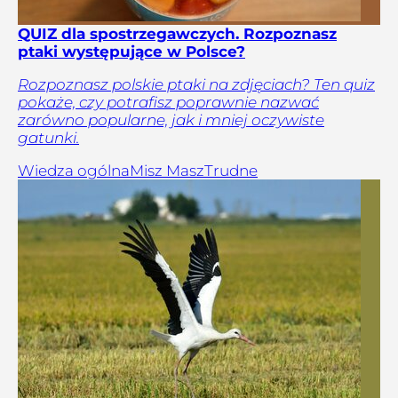
QUIZ dla spostrzegawczych. Rozpoznasz
ptaki występujące w Polsce?
Rozpoznasz polskie ptaki na zdjęciach? Ten quiz
pokaże, czy potrafisz poprawnie nazwać
zarówno popularne, jak i mniej oczywiste
gatunki.
Wiedza ogólna
Misz Masz
Trudne