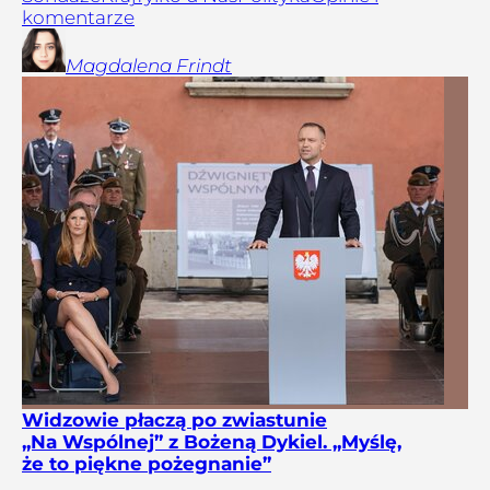
komentarze
Magdalena
Frindt
Widzowie płaczą po zwiastunie
„Na Wspólnej” z Bożeną Dykiel. „Myślę,
że to piękne pożegnanie”