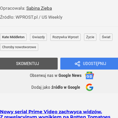
Opracowała:
Sabina Zięba
Źródło:
WPROST.pl
/
US Weekly
Kate Middleton
Gwiazdy
Rozrywka Wprost
Życie
Świat
Choroby nowotworowe
SKOMENTUJ
UDOSTĘPNIJ
Obserwuj nas
w
Google News
Dodaj jako
źródło w Google
Nowy serial Prime Video zachwyca widzów.
Z rewelacyjnym wynikiem na Rotten Tomatoes