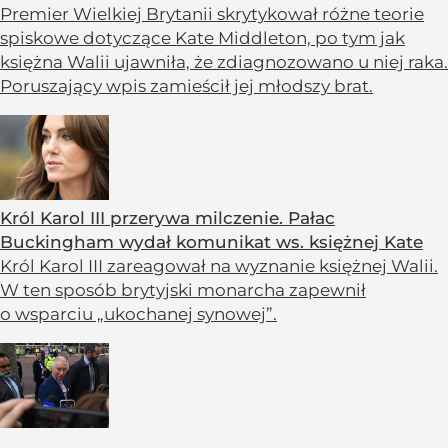
Premier Wielkiej Brytanii skrytykował różne teorie
spiskowe dotyczące Kate Middleton, po tym jak
księżna Walii ujawniła, że zdiagnozowano u niej raka.
Poruszający wpis zamieścił jej młodszy brat.
Król Karol III przerywa milczenie. Pałac
Buckingham wydał komunikat ws. księżnej Kate
Król Karol III zareagował na wyznanie księżnej Walii.
W ten sposób brytyjski monarcha zapewnił
o wsparciu „ukochanej synowej”.