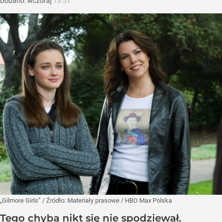
Dodano:
wczoraj
13:51
„Gilmore Girls”
/ Źródło:
Materiały prasowe
/
HBO Max Polska
Tego chyba nikt się nie spodziewał.