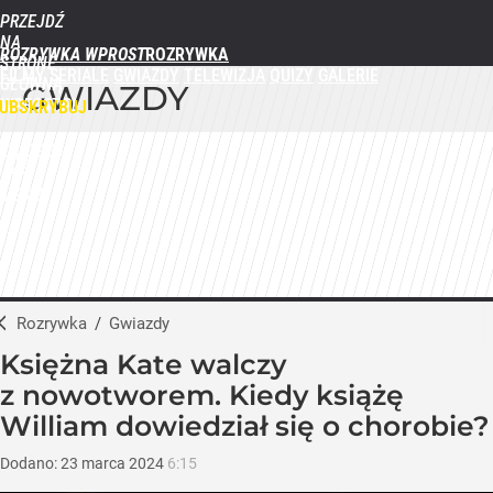
PRZEJDŹ
NA
ROZRYWKA WPROST
STRONĘ
FILMY
SERIALE
GWIAZDY
TELEWIZJA
QUIZY
GALERIE
GŁÓWNĄ
GWIAZDY
WPROST.PL
UBSKRYBUJ
ZALOGUJ
MENU
Rozrywka
/
Gwiazdy
Księżna Kate walczy
z nowotworem. Kiedy książę
William dowiedział się o chorobie?
Dodano:
23
marca
2024
6:15