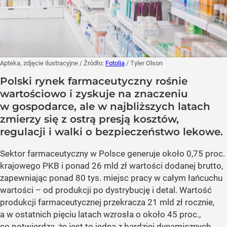
Apteka, zdjęcie ilustracyjne
/ Źródło:
Fotolia
/
Tyler Olson
Polski rynek farmaceutyczny rośnie
wartościowo i zyskuje na znaczeniu
w gospodarce, ale w najbliższych latach
zmierzy się z ostrą presją kosztów,
regulacji i walki o bezpieczeństwo lekowe.
Sektor farmaceutyczny w Polsce generuje około 0,75 proc.
krajowego PKB i ponad 26 mld zł wartości dodanej brutto,
zapewniając ponad 80 tys. miejsc pracy w całym łańcuchu
wartości – od produkcji po dystrybucję i detal. Wartość
produkcji farmaceutycznej przekracza 21 mld zł rocznie,
a w ostatnich pięciu latach wzrosła o około 45 proc.,
co potwierdza, że jest to jedna z bardziej dynamicznych