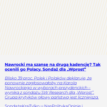
Nawrocki ma szansę na drugą kadencję? Tak
ocenili go Polacy. Sondaż dla „Wprost”
Blisko 39 proc. Polek i Polaków deklaruje, że
ponownie zagłosowałoby na Karola
Nawrockiego w wyborach prezydenckich –
wynika z sondażu SW Research dla „Wprost”.
Grupa krytyków głowy państwa jest liczniejsza.
Sondaże
Kraj
Tylko u Nas
Polityka
Opinie i