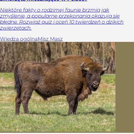
Niektóre fakty o rodzimej faunie brzmią jak
zmyślenie, a popularne przekonania okazują się
błędne. Rozwiąż quiz i oceń 10 twierdzeń o dzikich
zwierzętach.
Wiedza ogólna
Misz Masz