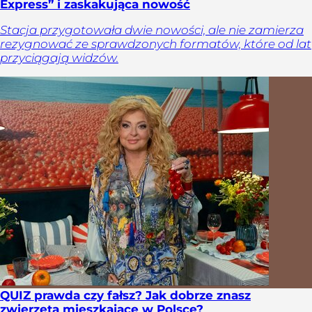
Express” i zaskakująca nowość
Stacja przygotowała dwie nowości, ale nie zamierza
rezygnować ze sprawdzonych formatów, które od lat
przyciągają widzów.
QUIZ prawda czy fałsz? Jak dobrze znasz
zwierzęta mieszkające w Polsce?