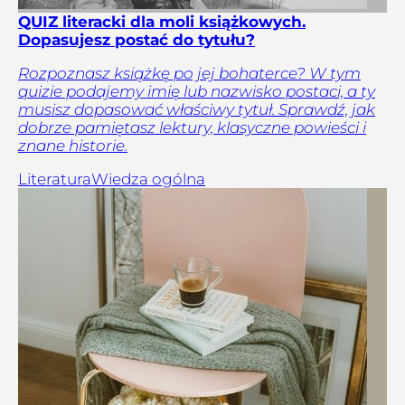
QUIZ literacki dla moli książkowych.
Dopasujesz postać do tytułu?
Rozpoznasz książkę po jej bohaterce? W tym
quizie podajemy imię lub nazwisko postaci, a ty
musisz dopasować właściwy tytuł. Sprawdź, jak
dobrze pamiętasz lektury, klasyczne powieści i
znane historie.
Literatura
Wiedza ogólna