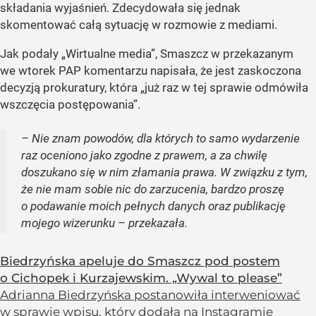
składania wyjaśnień. Zdecydowała się jednak
skomentować całą sytuację w rozmowie z mediami.
Jak podały „Wirtualne media”, Smaszcz w przekazanym
we wtorek PAP komentarzu napisała, że jest zaskoczona
decyzją prokuratury, która „już raz w tej sprawie odmówiła
wszczęcia postępowania”.
– Nie znam powodów, dla których to samo wydarzenie
raz oceniono jako zgodne z prawem, a za chwilę
doszukano się w nim złamania prawa. W związku z tym,
że nie mam sobie nic do zarzucenia, bardzo proszę
o podawanie moich pełnych danych oraz publikację
mojego wizerunku – przekazała.
Biedrzyńska apeluje do Smaszcz pod postem
o Cichopek i Kurzajewskim. „Wywal to please”
Adrianna Biedrzyńska postanowiła interweniować
w sprawie wpisu, który dodała na Instagramie