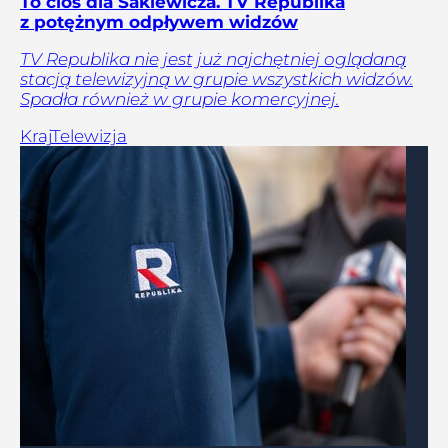
To cios dla Sakiewicza. TV Republika
z potężnym odpływem widzów
TV Republika nie jest już najchętniej oglądaną
stacją telewizyjną w grupie wszystkich widzów.
Spadła również w grupie komercyjnej.
Kraj
Telewizja