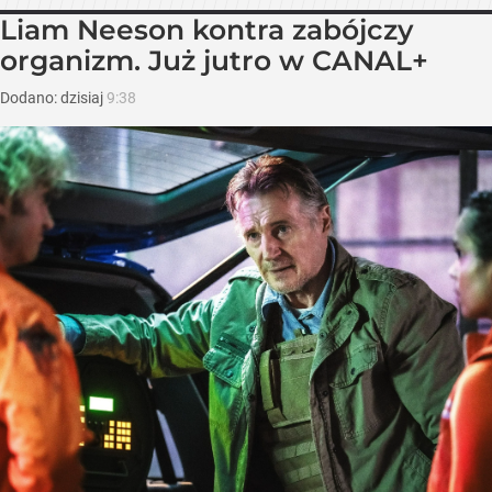
Liam Neeson kontra zabójczy
organizm. Już jutro w CANAL+
Dodano:
dzisiaj
9:38