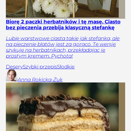
Biorę 2 paczki herbatników i tę masę. Ciasto
bez pieczenia przebija klasyczną stefankę
Lubię warstwowe ciasta takie jak stefanka, ale
na pieczenie blatów jest za gorąco. Tę wersję
szykuję na herbatnikach, przekładając je
prostym kremem. Pychota!
Desery
Szybki przepis
Słodkie
Anna
Rokicka-Żuk