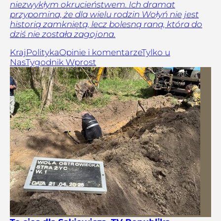
niezwykłym okrucieństwem. Ich dramat
przypomina, że dla wielu rodzin Wołyń nie jest
historią zamkniętą, lecz bolesną raną, która do
dziś nie została zagojona.
Kraj
Polityka
Opinie i komentarze
Tylko u
Nas
Tygodnik Wprost