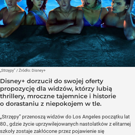
„Strzępy”
/ Źródło:
Disney+
Disney+ dorzucił do swojej oferty
propozycję dla widzów, którzy lubią
thrillery, mroczne tajemnice i historie
o dorastaniu z niepokojem w tle.
„Strzępy” przenoszą widzów do Los Angeles początku lat
80., gdzie życie uprzywilejowanych nastolatków z elitarnej
szkoły zostaje zakłócone przez pojawienie się