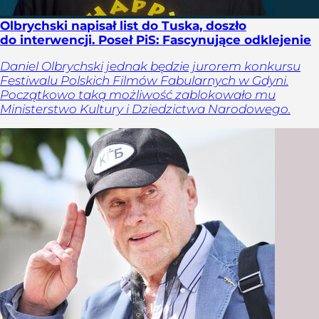
Olbrychski napisał list do Tuska, doszło
do interwencji. Poseł PiS: Fascynujące odklejenie
Daniel Olbrychski jednak będzie jurorem konkursu
Festiwalu Polskich Filmów Fabularnych w Gdyni.
Początkowo taką możliwość zablokowało mu
Ministerstwo Kultury i Dziedzictwa Narodowego.