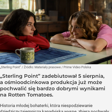
„Sterling Point”
/ Źródło:
Materiały prasowe
/
Prime Video Polska
„Sterling Point” zadebiutował 5 sierpnia,
a ośmioodcinkowa produkcja już może
pochwalić się bardzo dobrymi wynikami
na Rotten Tomatoes.
Historia młodej bohaterki, która niespodziewanie
dziedziczy tajemniczą kanadyjską wyspę, zbiera pochwały