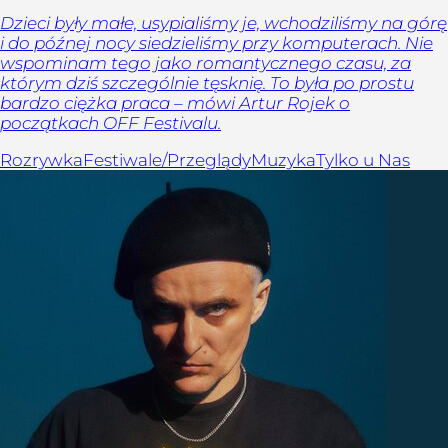
Dzieci były małe, usypialiśmy je, wchodziliśmy na górę
i do późnej nocy siedzieliśmy przy komputerach. Nie
wspominam tego jako romantycznego czasu, za
którym dziś szczególnie tęsknię. To była po prostu
bardzo ciężka praca – mówi Artur Rojek o
początkach OFF Festivalu.
Rozrywka
Festiwale/Przeglądy
Muzyka
Tylko u Nas