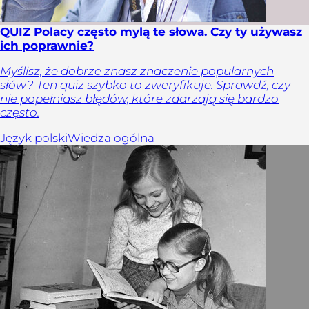
QUIZ Polacy często mylą te słowa. Czy ty używasz
ich poprawnie?
Myślisz, że dobrze znasz znaczenie popularnych
słów? Ten quiz szybko to zweryfikuje. Sprawdź, czy
nie popełniasz błędów, które zdarzają się bardzo
często.
Język polski
Wiedza ogólna