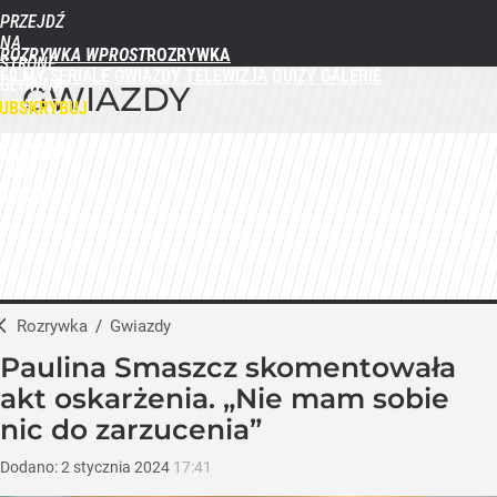
PRZEJDŹ
NA
ROZRYWKA WPROST
STRONĘ
FILMY
SERIALE
GWIAZDY
TELEWIZJA
QUIZY
GALERIE
GŁÓWNĄ
GWIAZDY
WPROST.PL
UBSKRYBUJ
ZALOGUJ
MENU
Rozrywka
/
Gwiazdy
Paulina Smaszcz skomentowała
akt oskarżenia. „Nie mam sobie
nic do zarzucenia”
Dodano:
2
stycznia
2024
17:41