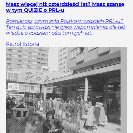
Masz więcej niż czterdzieści lat? Masz szansę
w tym QUIZIE o PRL-u
Pamiętasz, czym żyła Polska w czasach PRL-u?
Ten quiz sprawdzi nie tylko wspomnienia, ale też
wiedzę o codzienności tamtych lat.
Retro
Historia