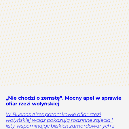
„Nie chodzi o zemstę”. Mocny apel w sprawie
ofiar rzezi wołyńskiej
W Buenos Aires potomkowie ofiar rzezi
wołyńskiej wciąż pokazują rodzinne zdjęcia i
listy, wspominając bliskich zamordowanych z