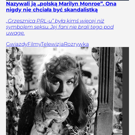
Nazywali ją „polską Marilyn Monroe”. Ona
nigdy nie chciała być skandalistką
„Grzesznica PRL-u” była kimś więcej niż
symbolem seksu. Jej fani nie brali tego pod
uwagę.
Gwiazdy
Filmy
Telewizja
Rozrywka