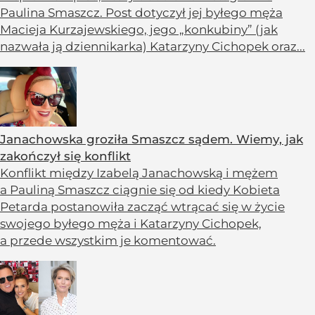
Paulina Smaszcz. Post dotyczył jej byłego męża
Macieja Kurzajewskiego, jego „konkubiny” (jak
nazwała ją dziennikarka) Katarzyny Cichopek oraz...
Janachowska groziła Smaszcz sądem. Wiemy, jak
zakończył się konflikt
Konflikt między Izabelą Janachowską i mężem
a Pauliną Smaszcz ciągnie się od kiedy Kobieta
Petarda postanowiła zacząć wtrącać się w życie
swojego byłego męża i Katarzyny Cichopek,
a przede wszystkim je komentować.