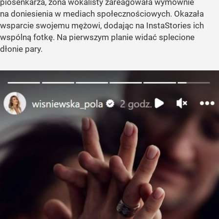
piosenkarza, żona wokalisty zareagowała wymownie
na doniesienia w mediach społecznościowych. Okazała
wsparcie swojemu mężowi, dodając na InstaStories ich
wspólną fotkę. Na pierwszym planie widać splecione
dłonie pary.