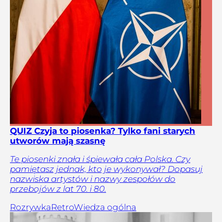
QUIZ Czyja to piosenka? Tylko fani starych
utworów mają szasnę
Te piosenki znała i śpiewała cała Polska. Czy
pamiętasz jednak, kto je wykonywał? Dopasuj
nazwiska artystów i nazwy zespołów do
przebojów z lat 70. i 80.
Rozrywka
Retro
Wiedza ogólna