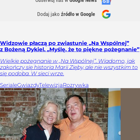
Obserwuj nas
w
Google News
Dodaj jako
źródło w Google
Widzowie płaczą po zwiastunie „Na Wspólnej”
z Bożeną Dykiel. „Myślę, że to piękne pożegnanie”
Wielkie pożegnanie w „Na Wspólnej”. Wiadomo, jak
zakończy się historia Marii Zięby, ale nie wszystkim to
się podoba. W sieci wrze.
Seriale
Gwiazdy
Telewizja
Rozrywka