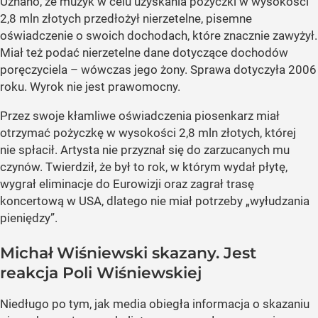
Uznano, że muzyk w celu uzyskania pożyczki w wysokości
2,8 mln złotych przedłożył nierzetelne, pisemne
oświadczenie o swoich dochodach, które znacznie zawyżył.
Miał też podać nierzetelne dane dotyczące dochodów
poręczyciela – wówczas jego żony. Sprawa dotyczyła 2006
roku. Wyrok nie jest prawomocny.
Przez swoje kłamliwe oświadczenia piosenkarz miał
otrzymać pożyczkę w wysokości 2,8 mln złotych, której
nie spłacił. Artysta nie przyznał się do zarzucanych mu
czynów. Twierdził, że był to rok, w którym wydał płytę,
wygrał eliminacje do Eurowizji oraz zagrał trasę
koncertową w USA, dlatego nie miał potrzeby „wyłudzania
pieniędzy”.
Michał Wiśniewski skazany. Jest
reakcja Poli Wiśniewskiej
Niedługo po tym, jak media obiegła informacja o skazaniu