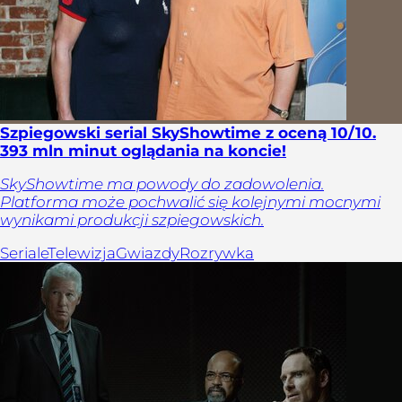
Szpiegowski serial SkyShowtime z oceną 10/10.
393 mln minut oglądania na koncie!
SkyShowtime ma powody do zadowolenia.
Platforma może pochwalić się kolejnymi mocnymi
wynikami produkcji szpiegowskich.
Seriale
Telewizja
Gwiazdy
Rozrywka