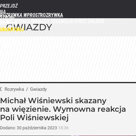
PRZEJDŹ
NA
ROZRYWKA WPROST
STRONĘ
FILMY
SERIALE
GWIAZDY
TELEWIZJA
QUIZY
GALERIE
GŁÓWNĄ
GWIAZDY
WPROST.PL
UBSKRYBUJ
ZALOGUJ
MENU
Rozrywka
/
Gwiazdy
Michał Wiśniewski skazany
na więzienie. Wymowna reakcja
Poli Wiśniewskiej
Dodano:
30
października
2023
18:36