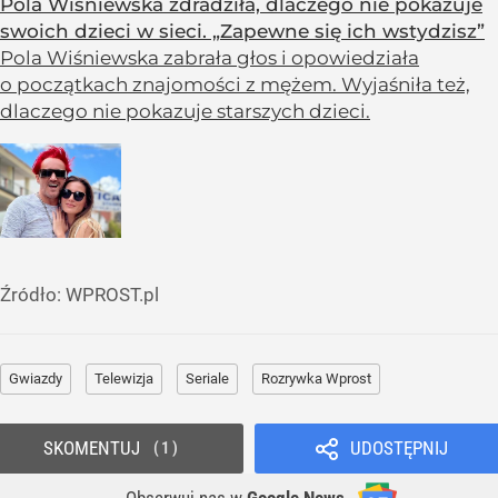
Pola Wiśniewska zdradziła, dlaczego nie pokazuje
swoich dzieci w sieci. „Zapewne się ich wstydzisz”
Pola Wiśniewska zabrała głos i opowiedziała
o początkach znajomości z mężem. Wyjaśniła też,
dlaczego nie pokazuje starszych dzieci.
Źródło:
WPROST.pl
Gwiazdy
Telewizja
Seriale
Rozrywka Wprost
SKOMENTUJ
UDOSTĘPNIJ
1