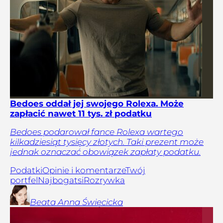
Bedoes oddał jej swojego Rolexa. Może
zapłacić nawet 11 tys. zł podatku
Bedoes podarował fance Rolexa wartego
kilkadziesiąt tysięcy złotych. Taki prezent może
jednak oznaczać obowiązek zapłaty podatku.
Podatki
Opinie i komentarze
Twój
portfel
Najbogatsi
Rozrywka
Beata Anna
Święcicka