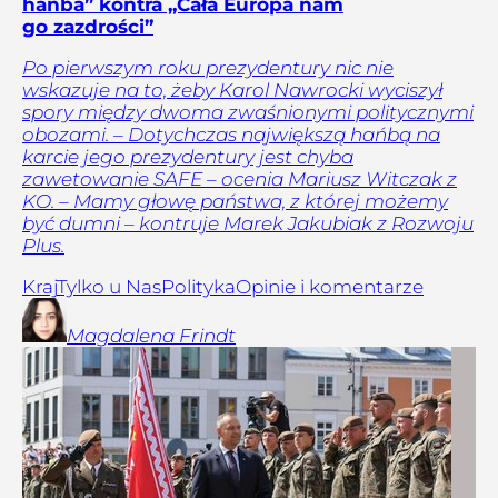
hańba” kontra „Cała Europa nam
go zazdrości”
Po pierwszym roku prezydentury nic nie
wskazuje na to, żeby Karol Nawrocki wyciszył
spory między dwoma zwaśnionymi politycznymi
obozami. – Dotychczas największą hańbą na
karcie jego prezydentury jest chyba
zawetowanie SAFE – ocenia Mariusz Witczak z
KO. – Mamy głowę państwa, z której możemy
być dumni – kontruje Marek Jakubiak z Rozwoju
Plus.
Kraj
Tylko u Nas
Polityka
Opinie i komentarze
Magdalena
Frindt