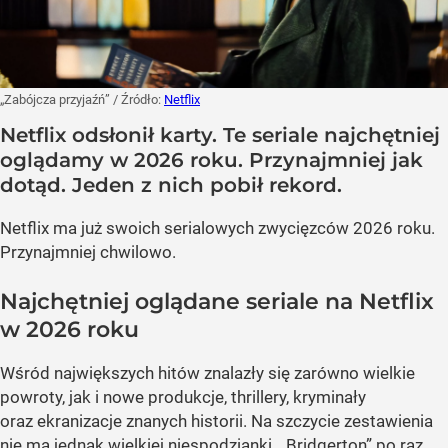
„Zabójcza przyjaźń”
/ Źródło:
Netflix
Netflix odsłonił karty. Te seriale najchętniej
oglądamy w 2026 roku. Przynajmniej jak
dotąd. Jeden z nich pobił rekord.
Netflix ma już swoich serialowych zwycięzców 2026 roku.
Przynajmniej chwilowo.
Najchętniej oglądane seriale na Netflix
w 2026 roku
Wśród największych hitów znalazły się zarówno wielkie
powroty, jak i nowe produkcje, thrillery, kryminały
oraz ekranizacje znanych historii. Na szczycie zestawienia
nie ma jednak wielkiej niespodzianki. „Bridgerton” po raz