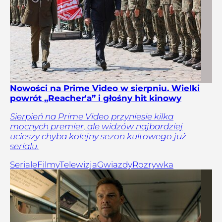
Nowości na Prime Video w sierpniu. Wielki
powrót „Reacher'a” i głośny hit kinowy
Sierpień na Prime Video przyniesie kilka
mocnych premier, ale widzów najbardziej
ucieszy chyba kolejny sezon kultowego już
serialu.
Seriale
Filmy
Telewizja
Gwiazdy
Rozrywka