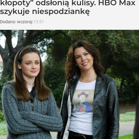
kłopoty” odsłonią kulisy. HBO Max
szykuje niespodziankę
Dodano:
wczoraj
13:51