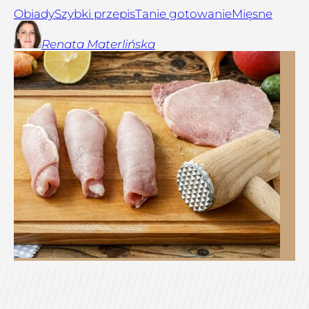
Obiady
Szybki przepis
Tanie gotowanie
Mięsne
Renata
Materlińska