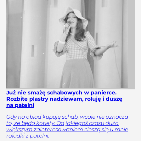
Już nie smażę schabowych w panierce.
Rozbite plastry nadziewam, roluję i duszę
na patelni
Gdy na obiad kupuję schab, wcale nie oznacza
to, że będą kotlety. Od jakiegoś czasu dużo
większym zainteresowaniem cieszą się u mnie
roladki z patelni.