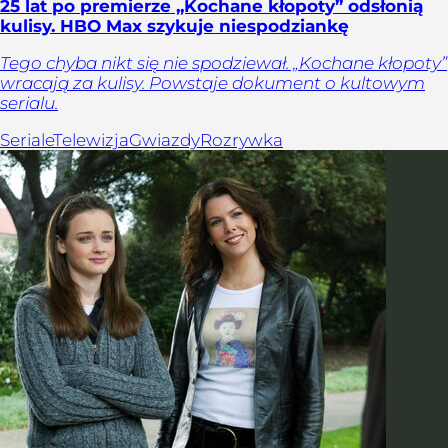
25 lat po premierze „Kochane kłopoty” odsłonią
kulisy. HBO Max szykuje niespodziankę
Tego chyba nikt się nie spodziewał. „Kochane kłopoty”
wracają za kulisy. Powstaje dokument o kultowym
serialu.
Seriale
Telewizja
Gwiazdy
Rozrywka