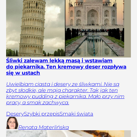
Śliwki zalewam lekką masą i wstawiam
do piekarnika. Ten kremowy deser rozpływa
się w ustach
Uwielbiam ciasta i desery ze śliwkami. Nie są
zbyt słodkie, ale mają charakter. Tak jak ten
kremowy pudding z piekarnika. Mało przy nim
pracy, a smak zachwyca.
Desery
Szybki przepis
Smaki świata
Renata
Materlińska