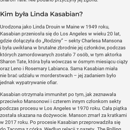
Kim była Linda Kasabian?
Urodzona jako Linda Drouin w Maine w 1949 roku,
Kasabian przeniosła się do Los Angeles w wieku 20 lat,
gdzie dołączyła do „Rodziny” – sekty Charlesa Mansona
i była uwikłana w brutalne zbrodnie jej członków, podczas
których zamordowanych zostało 7 osób, w tym aktorka
Sharon Tate, która była wówczas w ósmym miesiącu ciąży
oraz Leno i Rosemary Labianca. Sama Kasabian miała
nie brać udziału w morderstwach – jej zadaniem było
jednak wypatrywanie ofiar.
Kasabian otrzymała immunitet po tym, jak zeznawała
przeciwko Mansonowi i czterem innym członkom sekty
podczas procesu w Los Angeles w 1970 roku. Cała piątka
została skazana na dożywocie. Manson zmarł za kratkami
w 2017 roku. Po procesie Kasabian przeprowadziła się
do Tacoma z córką. Według relacji z gazety „The Rolling