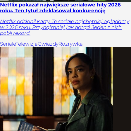
Netflix pokazał największe serialowe hity 2026
roku. Ten tytuł zdeklasował konkurencję
Netflix odsłonił karty. Te seriale najchętniej oglądamy
w 2026 roku. Przynajmniej jak dotąd. Jeden z nich
pobił rekord.
Seriale
Telewizja
Gwiazdy
Rozrywka