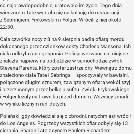
co najprawdopodobniej uratowało im życie. Tego dnia
wieczorem Tate wybrała się na kolację do restauracji
z Sebringiem, Frykowskim i Folger. Wrócili z niej około
22:30.
Cała czwórka nocy z 8 na 9 sierpnia padła ofiarą mordu
dokonanego przez członków sekty Charlesa Mansona. Ich
ciała odkryła rano gosposia. Policja wezwana na miejsce
znalazła najpierw na podjeździe w samochodzie zwłoki
Stevena Parenta, który został zastrzelony. Wewnątrz domu
znaleziono ciała Tate i Sebringa – spoczywały w bawialni,
połączone długim sznurem, zawiązanym ofiarą wokół szyj
i przerzuconym przez belkę u sufitu. Zwłoki Frykowskiego
i Folger leżały na trawniku przed domem. Wszyscy zmarli
w wyniku licznym ran kłutych.
Polański, gdy dowiedział się o zbrodni, natychmiast wrócił
do Los Angeles. Pogrzeby wszystkich ofiar odbyły się 13
sierpnia. Sharon Tate z synem Paulem Richardem