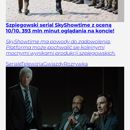
Szpiegowski serial SkyShowtime z oceną
10/10. 393 mln minut oglądania na koncie!
SkyShowtime ma powody do zadowolenia.
Platforma może pochwalić się kolejnymi
mocnymi wynikami produkcji szpiegowskich.
Seriale
Telewizja
Gwiazdy
Rozrywka