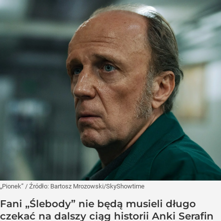
„Pionek”
/ Źródło:
Bartosz Mrozowski/SkyShowtime
Fani „Ślebody” nie będą musieli długo
czekać na dalszy ciąg historii Anki Serafin