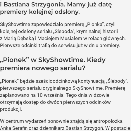
i Bastiana Strzygonia. Mamy już datę
premiery kolejnej odsłony.
SkyShowtime zapowiedziało premierę „Pionka”, czyli
kolejnej odsłony serialu „Śleboda”, kryminalnej historii
z Marią Dębską i Maciejem Musiałem w rolach głównych.
Pierwsze odcinki trafią do serwisu już w dniu premiery.
„Pionek” w SkyShowtime. Kiedy
premiera nowego serialu?
„Pionek” będzie sześcioodcinkową kontynuacją „Ślebody”,
pierwszego serialu oryginalnego SkyShowtime. Premierę
zaplanowano na 10 września. Tego dnia widzowie
otrzymają dostęp do dwóch pierwszych odcinków
produkcji.
W centrum wydarzeń ponownie znajdą się antropolożka
Anka Serafin oraz dziennikarz Bastian Strzygoń. W postacie