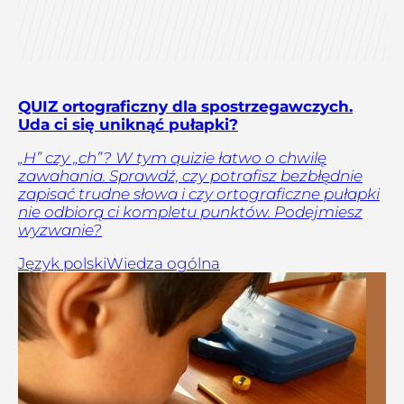
QUIZ ortograficzny dla spostrzegawczych.
Uda ci się uniknąć pułapki?
„H” czy „ch”? W tym quizie łatwo o chwilę
zawahania. Sprawdź, czy potrafisz bezbłędnie
zapisać trudne słowa i czy ortograficzne pułapki
nie odbiorą ci kompletu punktów. Podejmiesz
wyzwanie?
Język polski
Wiedza ogólna