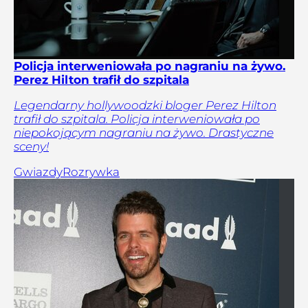
Policja interweniowała po nagraniu na żywo.
Perez Hilton trafił do szpitala
Legendarny hollywoodzki bloger Perez Hilton
trafił do szpitala. Policja interweniowała po
niepokojącym nagraniu na żywo. Drastyczne
sceny!
Gwiazdy
Rozrywka