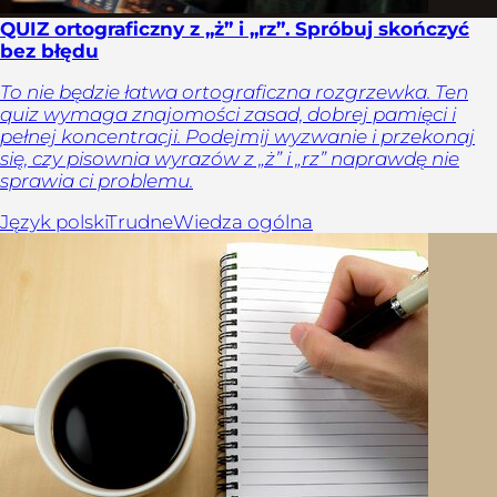
QUIZ ortograficzny z „ż” i „rz”. Spróbuj skończyć
bez błędu
To nie będzie łatwa ortograficzna rozgrzewka. Ten
quiz wymaga znajomości zasad, dobrej pamięci i
pełnej koncentracji. Podejmij wyzwanie i przekonaj
się, czy pisownia wyrazów z „ż” i „rz” naprawdę nie
sprawia ci problemu.
Język polski
Trudne
Wiedza ogólna