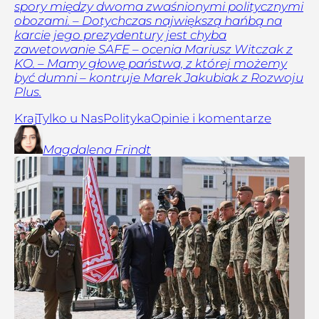
spory między dwoma zwaśnionymi politycznymi
obozami. – Dotychczas największą hańbą na
karcie jego prezydentury jest chyba
zawetowanie SAFE – ocenia Mariusz Witczak z
KO. – Mamy głowę państwa, z której możemy
być dumni – kontruje Marek Jakubiak z Rozwoju
Plus.
Kraj
Tylko u Nas
Polityka
Opinie i komentarze
Magdalena
Frindt