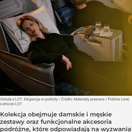
Vistula x LOT: Elegancja w podróży
/ Źródło:
Materiały prasowe
/
Polskie Linie
Lotnicze LOT
Kolekcja obejmuje damskie i męskie
zestawy oraz funkcjonalne akcesoria
podróżne, które odpowiadają na wyzwania