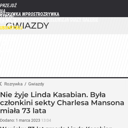
PRZEJDŹ
NA
ROZRYWKA WPROST
STRONĘ
FILMY
SERIALE
GWIAZDY
TELEWIZJA
QUIZY
GALERIE
GŁÓWNĄ
GWIAZDY
WPROST.PL
UBSKRYBUJ
ZALOGUJ
MENU
Rozrywka
/
Gwiazdy
Nie żyje Linda Kasabian. Była
członkini sekty Charlesa Mansona
miała 73 lata
Dodano:
1
marca
2023
13:04