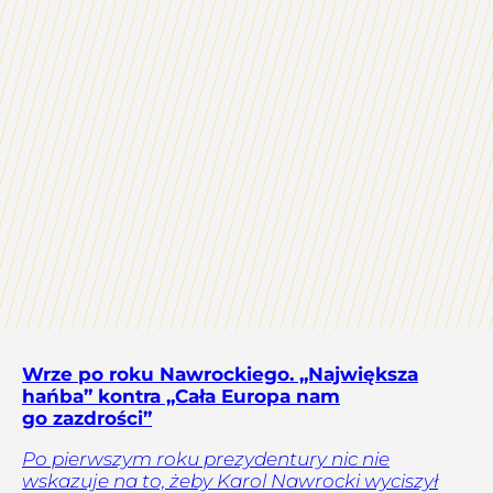
Wrze po roku Nawrockiego. „Największa
hańba” kontra „Cała Europa nam
go zazdrości”
Po pierwszym roku prezydentury nic nie
wskazuje na to, żeby Karol Nawrocki wyciszył