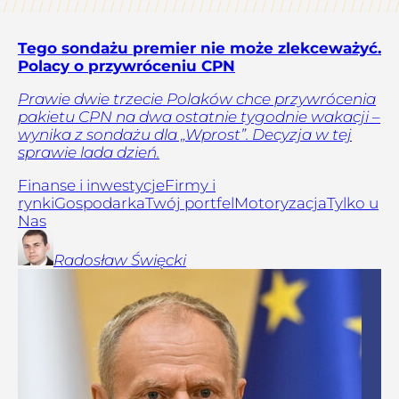
Tego sondażu premier nie może zlekceważyć.
Polacy o przywróceniu CPN
Prawie dwie trzecie Polaków chce przywrócenia
pakietu CPN na dwa ostatnie tygodnie wakacji –
wynika z sondażu dla „Wprost”. Decyzja w tej
sprawie lada dzień.
Finanse i inwestycje
Firmy i
rynki
Gospodarka
Twój portfel
Motoryzacja
Tylko u
Nas
Radosław
Święcki