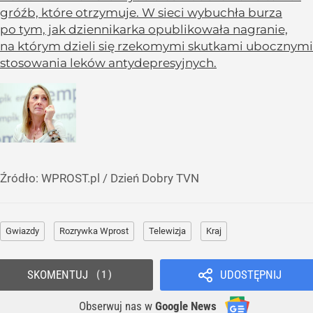
gróźb, które otrzymuje. W sieci wybuchła burza
po tym, jak dziennikarka opublikowała nagranie,
na którym dzieli się rzekomymi skutkami ubocznymi
stosowania leków antydepresyjnych.
Źródło:
WPROST.pl
/
Dzień Dobry TVN
Gwiazdy
Rozrywka Wprost
Telewizja
Kraj
SKOMENTUJ
UDOSTĘPNIJ
1
Obserwuj nas
w
Google News