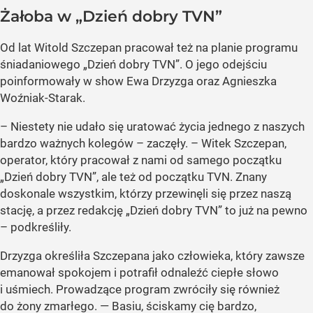
Żałoba w „Dzień dobry TVN”
Od lat Witold Szczepan pracował też na planie programu
śniadaniowego „Dzień dobry TVN”. O jego odejściu
poinformowały w show Ewa Drzyzga oraz Agnieszka
Woźniak-Starak.
– Niestety nie udało się uratować życia jednego z naszych
bardzo ważnych kolegów – zaczęły. – Witek Szczepan,
operator, który pracował z nami od samego początku
„Dzień dobry TVN”, ale też od początku TVN. Znany
doskonale wszystkim, którzy przewinęli się przez naszą
stację, a przez redakcję „Dzień dobry TVN” to już na pewno
– podkreśliły.
Drzyzga określiła Szczepana jako człowieka, który zawsze
emanował spokojem i potrafił odnaleźć ciepłe słowo
i uśmiech. Prowadzące program zwróciły się również
do żony zmarłego. — Basiu, ściskamy cię bardzo,