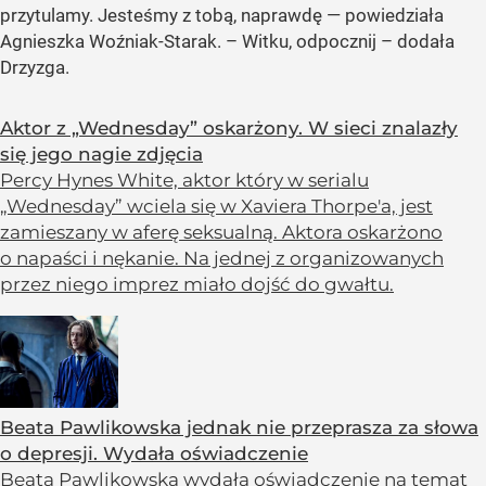
przytulamy. Jesteśmy z tobą, naprawdę — powiedziała
Agnieszka Woźniak-Starak. – Witku, odpocznij – dodała
Drzyzga.
Aktor z „Wednesday” oskarżony. W sieci znalazły
się jego nagie zdjęcia
Percy Hynes White, aktor który w serialu
„Wednesday” wciela się w Xaviera Thorpe'a, jest
zamieszany w aferę seksualną. Aktora oskarżono
o napaści i nękanie. Na jednej z organizowanych
przez niego imprez miało dojść do gwałtu.
Beata Pawlikowska jednak nie przeprasza za słowa
o depresji. Wydała oświadczenie
Beata Pawlikowska wydała oświadczenie na temat