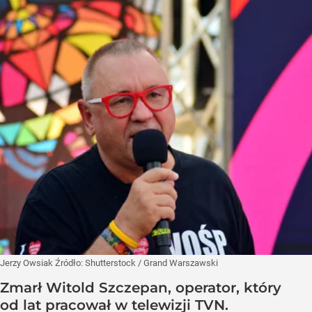
Jerzy Owsiak
Źródło:
Shutterstock
/
Grand Warszawski
Zmarł Witold Szczepan, operator, który
od lat pracował w telewizji TVN.