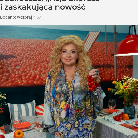
i zaskakująca nowość
Dodano:
wczoraj
7:57