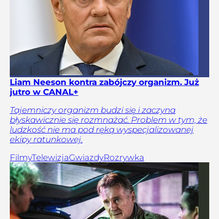
Liam Neeson kontra zabójczy organizm. Już
jutro w CANAL+
Tajemniczy organizm budzi się i zaczyna
błyskawicznie się rozmnażać. Problem w tym, że
ludzkość nie ma pod ręką wyspecjalizowanej
ekipy ratunkowej.
Filmy
Telewizja
Gwiazdy
Rozrywka