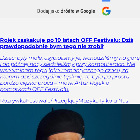
Dodaj jako
źródło w Google
Rojek zaskakuje po 19 latach OFF Festivalu: Dziś
prawdopodobnie bym tego nie zrobił
Dzieci były małe, usypialiśmy je, wchodziliśmy na górę
i do późnej nocy siedzieliśmy przy komputerach. Nie
wspominam tego jako romantycznego czasu, za
którym dziś szczególnie tęsknię. To była po prostu
bardzo ciężka praca – mówi Artur Rojek o
początkach OFF Festivalu.
Rozrywka
Festiwale/Przeglądy
Muzyka
Tylko u Nas