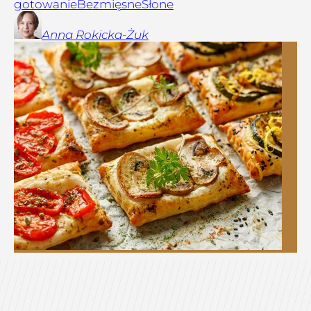
gotowanie
Bezmięsne
Słone
Anna
Rokicka-Żuk