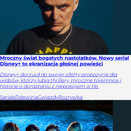
Mroczny świat bogatych nastolatków. Nowy serial
Disney+ to ekranizacja głośnej powieści
Disney+ dorzucił do swojej oferty propozycję dla
widzów, którzy lubią thrillery, mroczne tajemnice i
historie o dorastaniu z niepokojem w tle.
Seriale
Telewizja
Gwiazdy
Rozrywka