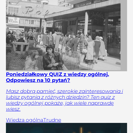
Poniedziałkowy QUIZ z wiedzy ogólnej.
Odpowiesz na 10 pytań?
Masz dobrą pamięć, szerokie zainteresowania i
lubisz pytania z różnych dziedzin? Ten quiz z
wiedzy ogólnej pokaże, jak wiele naprawdę
wiesz.
Wiedza ogólna
Trudne