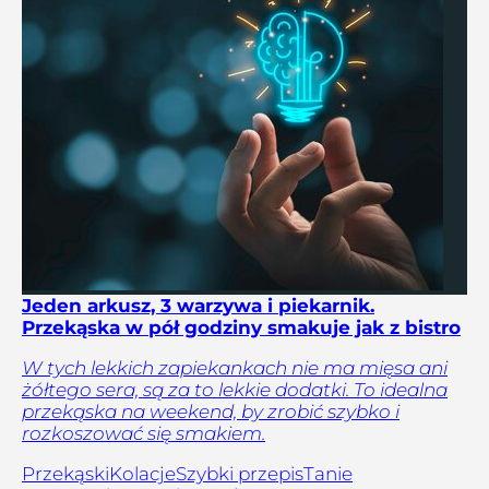
Jeden arkusz, 3 warzywa i piekarnik.
Przekąska w pół godziny smakuje jak z bistro
W tych lekkich zapiekankach nie ma mięsa ani
żółtego sera, są za to lekkie dodatki. To idealna
przekąska na weekend, by zrobić szybko i
rozkoszować się smakiem.
Przekąski
Kolacje
Szybki przepis
Tanie