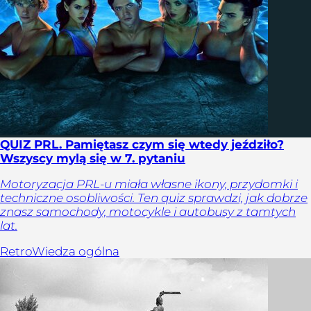
QUIZ PRL. Pamiętasz czym się wtedy jeździło?
Wszyscy mylą się w 7. pytaniu
Motoryzacja PRL-u miała własne ikony, przydomki i
techniczne osobliwości. Ten quiz sprawdzi, jak dobrze
znasz samochody, motocykle i autobusy z tamtych
lat.
Retro
Wiedza ogólna