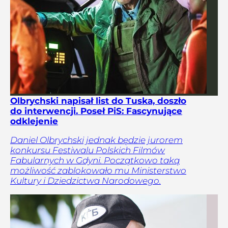
Olbrychski napisał list do Tuska, doszło
do interwencji. Poseł PiS: Fascynujące
odklejenie
Daniel Olbrychski jednak będzie jurorem
konkursu Festiwalu Polskich Filmów
Fabularnych w Gdyni. Początkowo taką
możliwość zablokowało mu Ministerstwo
Kultury i Dziedzictwa Narodowego.