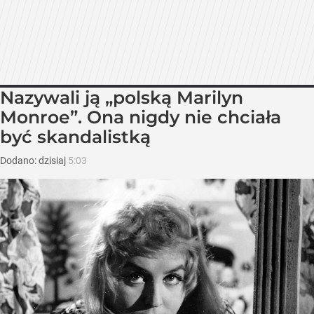
Nazywali ją „polską Marilyn
Monroe”. Ona nigdy nie chciała
być skandalistką
Dodano:
dzisiaj
5:03