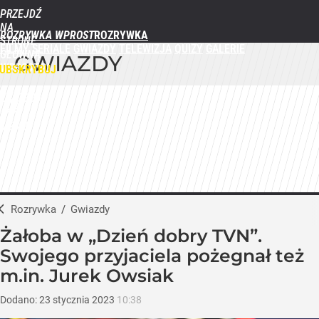
PRZEJDŹ
NA
ROZRYWKA WPROST
STRONĘ
FILMY
SERIALE
GWIAZDY
TELEWIZJA
QUIZY
GALERIE
GŁÓWNĄ
GWIAZDY
WPROST.PL
UBSKRYBUJ
ZALOGUJ
MENU
Rozrywka
/
Gwiazdy
Żałoba w „Dzień dobry TVN”.
Swojego przyjaciela pożegnał też
m.in. Jurek Owsiak
Dodano:
23
stycznia
2023
10:38