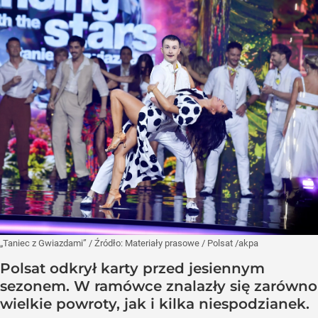
„Taniec z Gwiazdami”
/ Źródło:
Materiały prasowe
/
Polsat /akpa
Polsat odkrył karty przed jesiennym
sezonem. W ramówce znalazły się zarówno
wielkie powroty, jak i kilka niespodzianek.