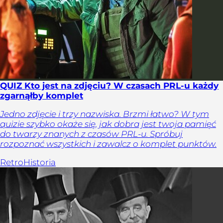
QUIZ Kto jest na zdjęciu? W czasach PRL-u każdy
zgarnąłby komplet
Jedno zdjęcie i trzy nazwiska. Brzmi łatwo? W tym
quizie szybko okaże się, jak dobra jest twoja pamięć
do twarzy znanych z czasów PRL-u. Spróbuj
rozpoznać wszystkich i zawalcz o komplet punktów.
Retro
Historia