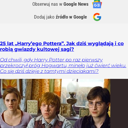
Obserwuj nas
w
Google News
Dodaj jako
źródło w Google
25 lat „Harry’ego Pottera”. Jak dziś wyglądają i co
robią gwiazdy kultowej sagi?
Od chwili, gdy Harry Potter po raz pierwszy
przekroczył próg Hogwartu, minęło już ćwierć wieku.
Co się dziś dzieje z tamtymi dzieciakami?