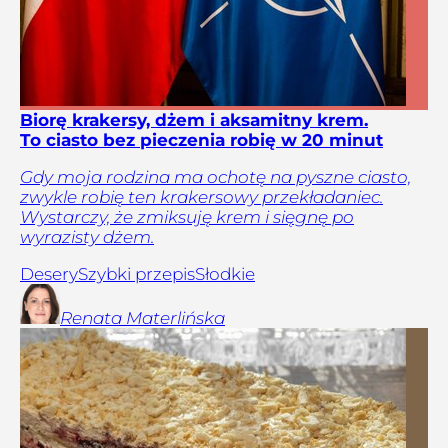
Biorę krakersy, dżem i aksamitny krem.
To ciasto bez pieczenia robię w 20 minut
Gdy moja rodzina ma ochotę na pyszne ciasto,
zwykle robię ten krakersowy przekładaniec.
Wystarczy, że zmiksuję krem i sięgnę po
wyrazisty dżem.
Desery
Szybki przepis
Słodkie
Renata
Materlińska