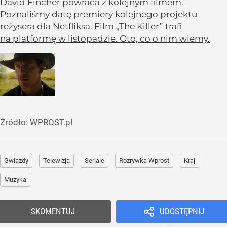
David Fincher powraca z kolejnym filmem.
Poznaliśmy datę premiery kolejnego projektu
reżysera dla Netfliksa. Film „The Killer” trafi
na platformę w listopadzie. Oto, co o nim wiemy.
Źródło:
WPROST.pl
Gwiazdy
Telewizja
Seriale
Rozrywka Wprost
Kraj
Muzyka
SKOMENTUJ
UDOSTĘPNIJ