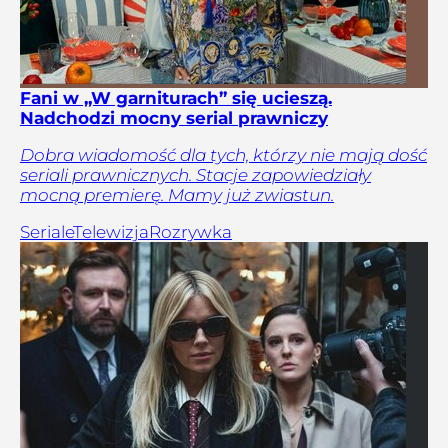
Fani w „W garniturach” się ucieszą.
Nadchodzi mocny serial prawniczy
Dobra wiadomość dla tych, którzy nie mają dość
seriali prawnicznych. Stacje zapowiedziały
mocną premierę. Mamy już zwiastun.
Seriale
Telewizja
Rozrywka