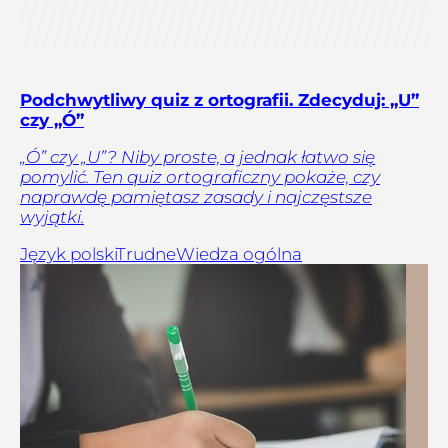
Podchwytliwy quiz z ortografii. Zdecyduj: „U”
czy „Ó”
„Ó” czy „U”? Niby proste, a jednak łatwo się
pomylić. Ten quiz ortograficzny pokaże, czy
naprawdę pamiętasz zasady i najczęstsze
wyjątki.
Język polski
Trudne
Wiedza ogólna