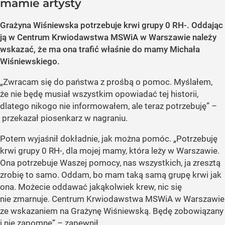
mamie artysty
Grażyna Wiśniewska potrzebuje krwi grupy 0 RH-. Oddając
ją w Centrum Krwiodawstwa MSWiA w Warszawie należy
wskazać, że ma ona trafić właśnie do mamy Michała
Wiśniewskiego.
„Zwracam się do państwa z prośbą o pomoc. Myślałem,
że nie będę musiał wszystkim opowiadać tej historii,
dlatego nikogo nie informowałem, ale teraz potrzebuję” –
przekazał piosenkarz w nagraniu.
Potem wyjaśnił dokładnie, jak można pomóc. „Potrzebuję
krwi grupy 0 RH-, dla mojej mamy, która leży w Warszawie.
Ona potrzebuje Waszej pomocy, nas wszystkich, ja zresztą
zrobię to samo. Oddam, bo mam taką samą grupę krwi jak
ona. Możecie oddawać jakąkolwiek krew, nic się
nie zmarnuje. Centrum Krwiodawstwa MSWiA w Warszawie
ze wskazaniem na Grażynę Wiśniewską. Będę zobowiązany
i nie zapomnę” – zapewnił.