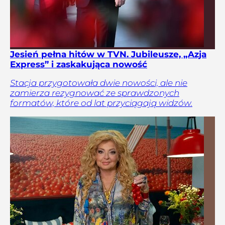
Jesień pełna hitów w TVN. Jubileusze, „Azja
Express” i zaskakująca nowość
Stacja przygotowała dwie nowości, ale nie
zamierza rezygnować ze sprawdzonych
formatów, które od lat przyciągają widzów.