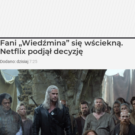
Fani „Wiedźmina” się wściekną.
Netflix podjął decyzję
Dodano:
dzisiaj
7:25