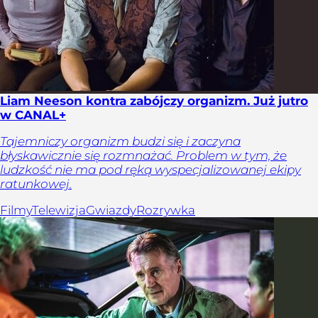
Liam Neeson kontra zabójczy organizm. Już jutro
w CANAL+
Tajemniczy organizm budzi się i zaczyna
błyskawicznie się rozmnażać. Problem w tym, że
ludzkość nie ma pod ręką wyspecjalizowanej ekipy
ratunkowej.
Filmy
Telewizja
Gwiazdy
Rozrywka