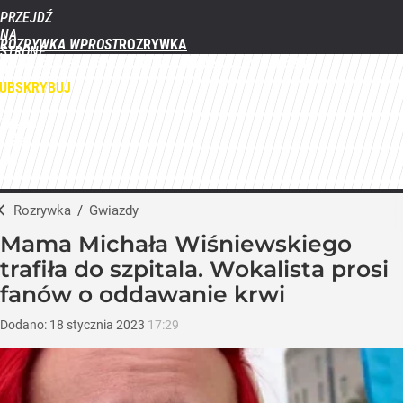
PRZEJDŹ
NA
ROZRYWKA WPROST
STRONĘ
FILMY
SERIALE
GWIAZDY
TELEWIZJA
QUIZY
GALERIE
GŁÓWNĄ
WPROST.PL
UBSKRYBUJ
ZALOGUJ
MENU
Rozrywka
/
Gwiazdy
Mama Michała Wiśniewskiego
trafiła do szpitala. Wokalista prosi
fanów o oddawanie krwi
Dodano:
18
stycznia
2023
17:29