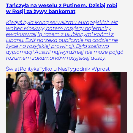
Tańczyła na weselu z Putinem. Dzisiaj robi
w Rosji za żywy bankomat
Kiedyś była ikoną serwilizmu europejskich elit
wobec Moskwy, potem rosyjscy najemnicy
ewakuowali ją razem z ulubionymi końmi z
Libanu. Dziś narzeka publicznie na codzienne
życie na rosyjskiej prowincji. Była szefowa
dyplomacji Austrii najwyraźniej nie może pojąć
rozumem zakamarków rosyjskiej duszy.
Świat
Polityka
Tylko u Nas
Tygodnik Wprost