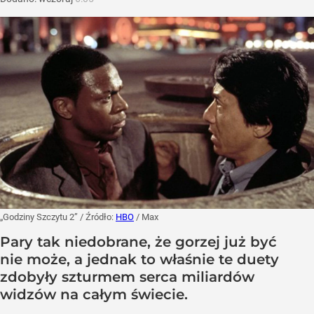
„Godziny Szczytu 2”
/ Źródło:
HBO
/
Max
Pary tak niedobrane, że gorzej już być
nie może, a jednak to właśnie te duety
zdobyły szturmem serca miliardów
widzów na całym świecie.