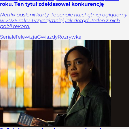
roku. Ten tytuł zdeklasował konkurencję
Netflix odsłonił karty. Te seriale najchętniej oglądamy
w 2026 roku. Przynajmniej jak dotąd. Jeden z nich
pobił rekord.
Seriale
Telewizja
Gwiazdy
Rozrywka