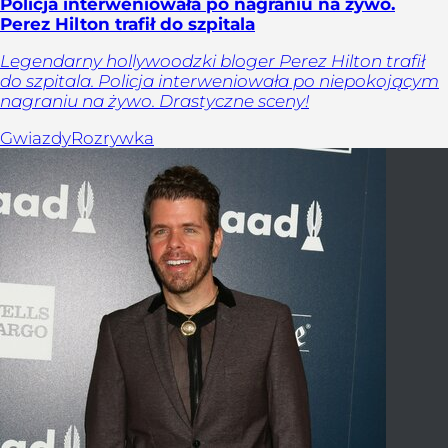
Policja interweniowała po nagraniu na żywo.
Perez Hilton trafił do szpitala
Legendarny hollywoodzki bloger Perez Hilton trafił
do szpitala. Policja interweniowała po niepokojącym
nagraniu na żywo. Drastyczne sceny!
Gwiazdy
Rozrywka