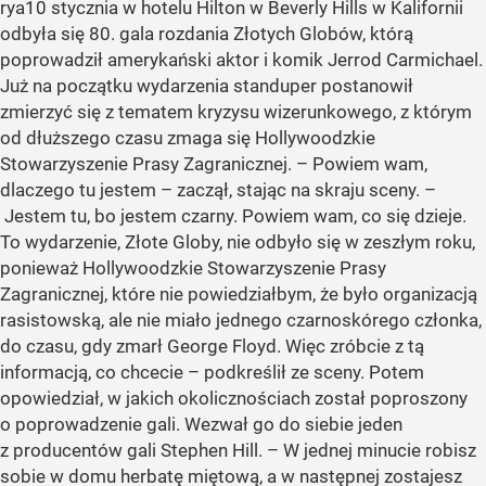
rya10 stycznia w hotelu Hilton w Beverly Hills w Kalifornii
odbyła się 80. gala rozdania Złotych Globów, którą
poprowadził amerykański aktor i komik Jerrod Carmichael.
Już na początku wydarzenia standuper postanowił
zmierzyć się z tematem kryzysu wizerunkowego, z którym
od dłuższego czasu zmaga się Hollywoodzkie
Stowarzyszenie Prasy Zagranicznej. – Powiem wam,
dlaczego tu jestem – zaczął, stając na skraju sceny. –
Jestem tu, bo jestem czarny. Powiem wam, co się dzieje.
To wydarzenie, Złote Globy, nie odbyło się w zeszłym roku,
ponieważ Hollywoodzkie Stowarzyszenie Prasy
Zagranicznej, które nie powiedziałbym, że było organizacją
rasistowską, ale nie miało jednego czarnoskórego członka,
do czasu, gdy zmarł George Floyd. Więc zróbcie z tą
informacją, co chcecie – podkreślił ze sceny. Potem
opowiedział, w jakich okolicznościach został poproszony
o poprowadzenie gali. Wezwał go do siebie jeden
z producentów gali Stephen Hill. – W jednej minucie robisz
sobie w domu herbatę miętową, a w następnej zostajesz