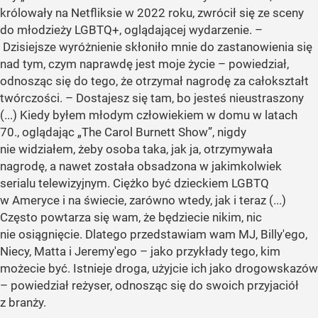
królowały na Netfliksie w 2022 roku, zwrócił się ze sceny
do młodzieży LGBTQ+, oglądającej wydarzenie. –
Dzisiejsze wyróżnienie skłoniło mnie do zastanowienia się
nad tym, czym naprawdę jest moje życie – powiedział,
odnosząc się do tego, że otrzymał nagrodę za całokształt
twórczości. – Dostajesz się tam, bo jesteś nieustraszony
(...) Kiedy byłem młodym człowiekiem w domu w latach
70., oglądając „The Carol Burnett Show”, nigdy
nie widziałem, żeby osoba taka, jak ja, otrzymywała
nagrodę, a nawet została obsadzona w jakimkolwiek
serialu telewizyjnym. Ciężko być dzieckiem LGBTQ
w Ameryce i na świecie, zarówno wtedy, jak i teraz (...)
Często powtarza się wam, że będziecie nikim, nic
nie osiągnięcie. Dlatego przedstawiam wam MJ, Billy'ego,
Niecy, Matta i Jeremy'ego – jako przykłady tego, kim
możecie być. Istnieje droga, użyjcie ich jako drogowskazów
– powiedział reżyser, odnosząc się do swoich przyjaciół
z branży.