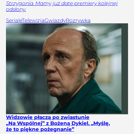
Strzygonia. Mamy już datę premiery kolejnej
odsłony.
Seriale
Telewizja
Gwiazdy
Rozrywka
Widzowie płaczą po zwiastunie
„Na Wspólnej” z Bożeną Dykiel. „Myślę,
że to piękne pożegnanie”