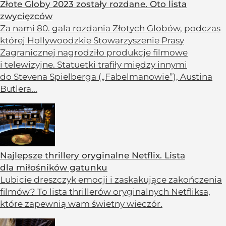
Złote Globy 2023 zostały rozdane. Oto lista
zwycięzców
Za nami 80. gala rozdania Złotych Globów, podczas
której Hollywoodzkie Stowarzyszenie Prasy
Zagranicznej nagrodziło produkcje filmowe
i telewizyjne. Statuetki trafiły między innymi
do Stevena Spielberga („Fabelmanowie”), Austina
Butlera...
Najlepsze thrillery oryginalne Netflix. Lista
dla miłośników gatunku
Lubicie dreszczyk emocji i zaskakujące zakończenia
filmów? To lista thrillerów oryginalnych Netfliksa,
które zapewnią wam świetny wieczór.