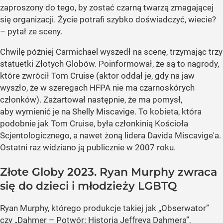
zaproszony do tego, by zostać czarną twarzą zmagającej
się organizacji. Życie potrafi szybko doświadczyć, wiecie?
– pytał ze sceny.
Chwilę później Carmichael wyszedł na scenę, trzymając trzy
statuetki Złotych Globów. Poinformował, że są to nagrody,
które zwrócił Tom Cruise (aktor oddał je, gdy na jaw
wyszło, że w szeregach HFPA nie ma czarnoskórych
członków). Zażartował następnie, że ma pomysł,
aby wymienić je na Shelly Miscavige. To kobieta, która
podobnie jak Tom Cruise, była członkinią Kościoła
Scjentologicznego, a nawet żoną lidera Davida Miscavige'a.
Ostatni raz widziano ją publicznie w 2007 roku.
Złote Globy 2023. Ryan Murphy zwraca
się do dzieci i młodzieży LGBTQ
Ryan Murphy, którego produkcje takiej jak „Obserwator”
czy „Dahmer – Potwór: Historia Jeffreya Dahmera”,