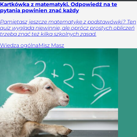
Kartkówka z matematyki. Odpowiedź na te
pytania powinien znać każdy
Pamiętasz jeszcze matematykę z podstawówki? Ten
quiz wygląda niewinnie, ale oprócz prostych obliczeń
trzeba znać też kilka szkolnych zasad.
Wiedza ogólna
Misz Masz