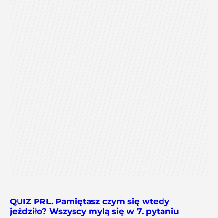
QUIZ PRL. Pamiętasz czym się wtedy
jeździło? Wszyscy mylą się w 7. pytaniu