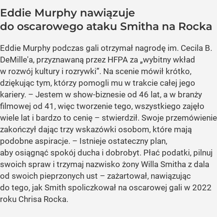
Eddie Murphy nawiązuje
do oscarowego ataku Smitha na Rocka
Eddie Murphy podczas gali otrzymał nagrodę im. Cecila B.
DeMille'a, przyznawaną przez HFPA za „wybitny wkład
w rozwój kultury i rozrywki”. Na scenie mówił krótko,
dziękując tym, którzy pomogli mu w trakcie całej jego
kariery. – Jestem w show-biznesie od 46 lat, a w branży
filmowej od 41, więc tworzenie tego, wszystkiego zajęło
wiele lat i bardzo to cenię – stwierdził. Swoje przemówienie
zakończył dając trzy wskazówki osobom, które mają
podobne aspiracje. – Istnieje ostateczny plan,
aby osiągnąć spokój ducha i dobrobyt. Płać podatki, pilnuj
swoich spraw i trzymaj nazwisko żony Willa Smitha z dala
od swoich pieprzonych ust – zażartował, nawiązując
do tego, jak Smith spoliczkował na oscarowej gali w 2022
roku Chrisa Rocka.