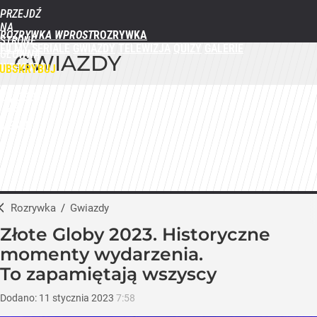
PRZEJDŹ
NA
ROZRYWKA WPROST
STRONĘ
FILMY
SERIALE
GWIAZDY
TELEWIZJA
QUIZY
GALERIE
GŁÓWNĄ
GWIAZDY
WPROST.PL
UBSKRYBUJ
ZALOGUJ
MENU
Rozrywka
/
Gwiazdy
Złote Globy 2023. Historyczne
momenty wydarzenia.
To zapamiętają wszyscy
Dodano:
11
stycznia
2023
7:58