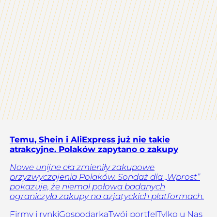
Temu, Shein i AliExpress już nie takie
atrakcyjne. Polaków zapytano o zakupy
Nowe unijne cła zmieniły zakupowe
przyzwyczajenia Polaków. Sondaż dla „Wprost”
pokazuje, że niemal połowa badanych
ograniczyła zakupy na azjatyckich platformach.
Firmy i rynki
Gospodarka
Twój portfel
Tylko u Nas