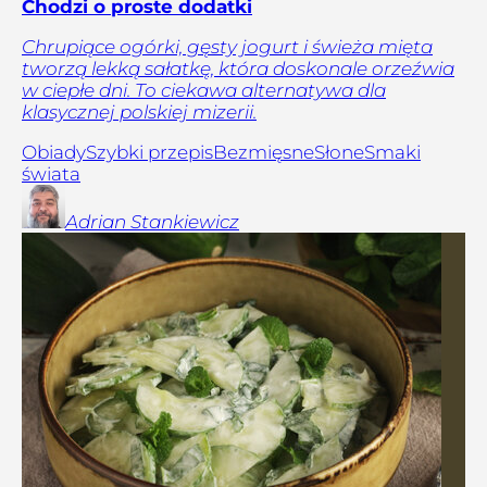
Chodzi o proste dodatki
Chrupiące ogórki, gęsty jogurt i świeża mięta
tworzą lekką sałatkę, która doskonale orzeźwia
w ciepłe dni. To ciekawa alternatywa dla
klasycznej polskiej mizerii.
Obiady
Szybki przepis
Bezmięsne
Słone
Smaki
świata
Adrian
Stankiewicz