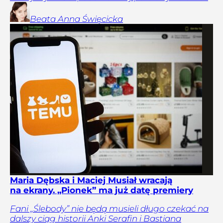
Beata Anna
Święcicka
Maria Dębska i Maciej Musiał wracają
na ekrany. „Pionek” ma już datę premiery
Fani „Ślebody” nie będą musieli długo czekać na
dalszy ciąg historii Anki Serafin i Bastiana