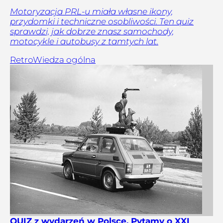
Motoryzacja PRL-u miała własne ikony,
przydomki i techniczne osobliwości. Ten quiz
sprawdzi, jak dobrze znasz samochody,
motocykle i autobusy z tamtych lat.
Retro
Wiedza ogólna
QUIZ z wydarzeń w Polsce. Pytamy o XXI