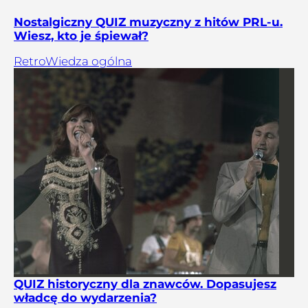
Nostalgiczny QUIZ muzyczny z hitów PRL-u.
Wiesz, kto je śpiewał?
Retro
Wiedza ogólna
QUIZ historyczny dla znawców. Dopasujesz
władcę do wydarzenia?