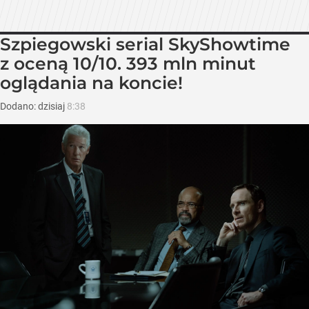
Szpiegowski serial SkyShowtime
z oceną 10/10. 393 mln minut
oglądania na koncie!
Dodano:
dzisiaj
8:38