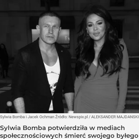
Sylwia Bomba i Jacek Ochman
Źródło:
Newspix.pl
/
ALEKSANDER MAJDANSKI
Sylwia Bomba potwierdziła w mediach
społecznościowych śmierć swojego byłego