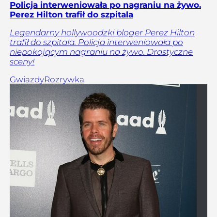
Policja interweniowała po nagraniu na żywo.
Perez Hilton trafił do szpitala
Legendarny hollywoodzki bloger Perez Hilton
trafił do szpitala. Policja interweniowała po
niepokojącym nagraniu na żywo. Drastyczne
sceny!
Gwiazdy
Rozrywka