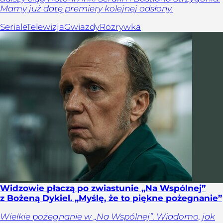
Mamy już datę premiery kolejnej odsłony.
Seriale
Telewizja
Gwiazdy
Rozrywka
Widzowie płaczą po zwiastunie „Na Wspólnej”
z Bożeną Dykiel. „Myślę, że to piękne pożegnanie”
Wielkie pożegnanie w „Na Wspólnej”. Wiadomo, jak