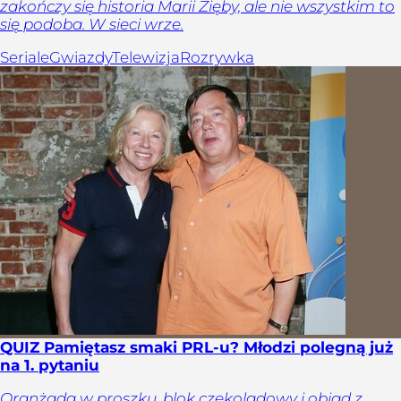
zakończy się historia Marii Zięby, ale nie wszystkim to
się podoba. W sieci wrze.
Seriale
Gwiazdy
Telewizja
Rozrywka
QUIZ Pamiętasz smaki PRL-u? Młodzi polegną już
na 1. pytaniu
Oranżada w proszku, blok czekoladowy i obiad z