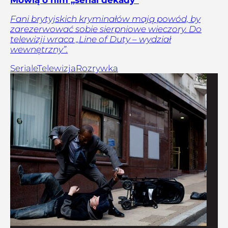
Mówią o nim „serial dekady”
Fani brytyjskich kryminałów mają powód, by
zarezerwować sobie sierpniowe wieczory. Do
telewizji wraca „Line of Duty – wydział
wewnętrzny”.
Seriale
Telewizja
Rozrywka