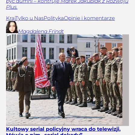
być dumni – kontruje Marek Jakubiak z Rozwoju
Plus.
Kraj
Tylko u Nas
Polityka
Opinie i komentarze
Magdalena
Frindt
Kultowy serial policyjny wraca do telewizji.