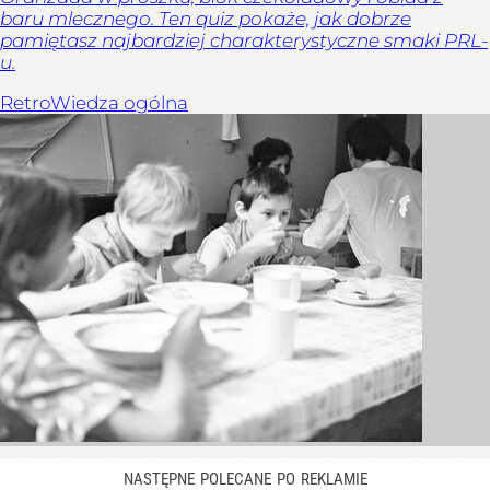
baru mlecznego. Ten quiz pokaże, jak dobrze
pamiętasz najbardziej charakterystyczne smaki PRL-
u.
Retro
Wiedza ogólna