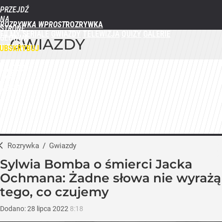
PRZEJDŹ
NA
ROZRYWKA WPROST
STRONĘ
FILMY
SERIALE
GWIAZDY
TELEWIZJA
QUIZY
GALERIE
GŁÓWNĄ
GWIAZDY
WPROST.PL
UBSKRYBUJ
ZALOGUJ
MENU
Rozrywka
/
Gwiazdy
Sylwia Bomba o śmierci Jacka
Ochmana: Żadne słowa nie wyrażą
tego, co czujemy
Dodano:
28
lipca
2022
8:18