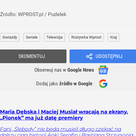
Źródło:
WPROST.pl
/
Pudelek
Gwiazdy
Seriale
Telewizja
Rozrywka Wprost
Kraj
SKOMENTUJ
UDOSTĘPNIJ
Obserwuj nas
w
Google News
Dodaj jako
źródło w Google
Maria Dębska i Maciej Musiał wracają na ekrany.
„Pionek” ma już datę premiery
Fani „Ślebody” nie będą musieli długo czekać na
dalszy ciąg historii Anki Serafin i Bastiana Strzygonia.