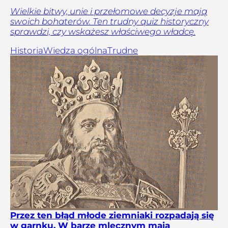
Wielkie bitwy, unie i przełomowe decyzje mają
swoich bohaterów. Ten trudny quiz historyczny
sprawdzi, czy wskażesz właściwego władcę.
Historia
Wiedza ogólna
Trudne
Przez ten błąd młode ziemniaki rozpadają się
w garnku. W barze mlecznym mają