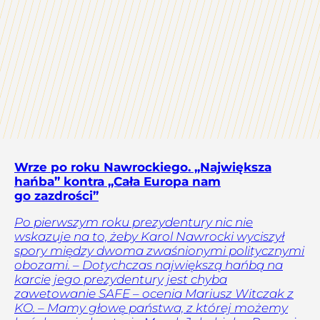
Wrze po roku Nawrockiego. „Największa
hańba” kontra „Cała Europa nam
go zazdrości”
Po pierwszym roku prezydentury nic nie
wskazuje na to, żeby Karol Nawrocki wyciszył
spory między dwoma zwaśnionymi politycznymi
obozami. – Dotychczas największą hańbą na
karcie jego prezydentury jest chyba
zawetowanie SAFE – ocenia Mariusz Witczak z
KO. – Mamy głowę państwa, z której możemy