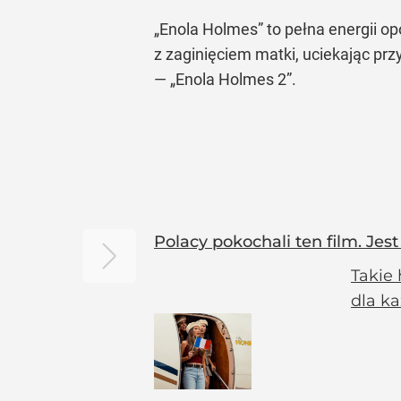
„Enola Holmes” to pełna energii op
z zaginięciem matki, uciekając pr
— „Enola Holmes 2”.
Polacy pokochali ten film. Jes
Takie 
dla k