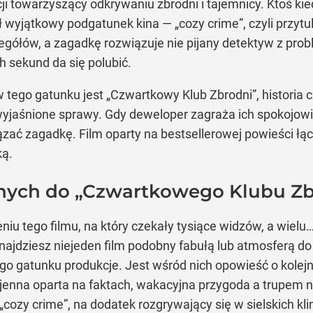
 towarzyszący odkrywaniu zbrodni i tajemnicy. Ktoś kie
 wyjątkowy podgatunek kina — „cozy crime”, czyli przytul
zegółów, a zagadkę rozwiązuje nie pijany detektyw z pr
h sekund da się polubić.
ego gatunku jest „Czwartkowy Klub Zbrodni”, historia c
ewyjaśnione sprawy. Gdy deweloper zagraża ich spokojowi
ć zagadkę. Film oparty na bestsellerowej powieści łączy
ką.
ych do „Czwartkowego Klubu Zb
zeniu tego filmu, na który czekały tysiące widzów, a wiel
ajdziesz niejeden film podobny fabułą lub atmosferą d
go gatunku produkcje. Jest wśród nich opowieść o kolejn
jenna oparta na faktach, wakacyjna przygoda a trupem na
 „cozy crime”, na dodatek rozgrywający się w sielskich k