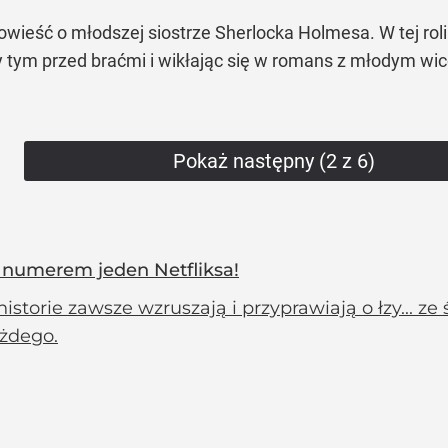
owieść o młodszej siostrze Sherlocka Holmesa. W tej roli
zy tym przed braćmi i wikłając się w romans z młodym w
Pokaż następny (2 z 6)
t numerem jeden Netfliksa!
historie zawsze wzruszają i przyprawiają o łzy... 
ażdego.