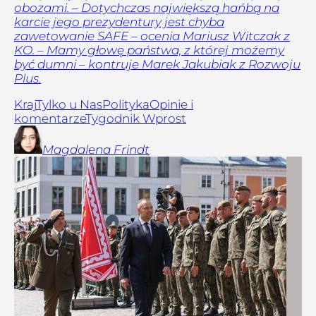
obozami. – Dotychczas największą hańbą na
karcie jego prezydentury jest chyba
zawetowanie SAFE – ocenia Mariusz Witczak z
KO. – Mamy głowę państwa, z której możemy
być dumni – kontruje Marek Jakubiak z Rozwoju
Plus.
Kraj
Tylko u Nas
Polityka
Opinie i
komentarze
Tygodnik Wprost
Magdalena
Frindt