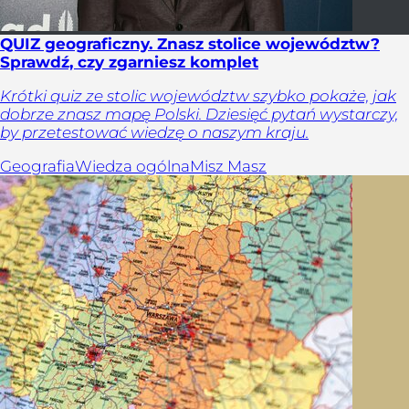
QUIZ geograficzny. Znasz stolice województw?
Sprawdź, czy zgarniesz komplet
Krótki quiz ze stolic województw szybko pokaże, jak
dobrze znasz mapę Polski. Dziesięć pytań wystarczy,
by przetestować wiedzę o naszym kraju.
Geografia
Wiedza ogólna
Misz Masz