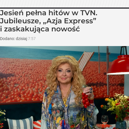
Jesień pełna hitów w TVN.
Jubileusze, „Azja Express”
i zaskakująca nowość
Dodano:
dzisiaj
7:57