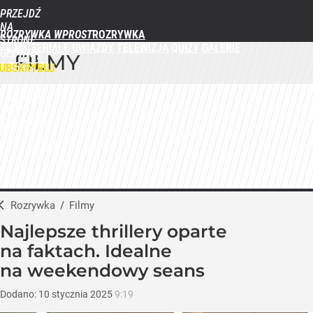
PRZEJDŹ
NA
ROZRYWKA WPROST
STRONĘ
FILMY
SERIALE
GWIAZDY
TELEWIZJA
QUIZY
GALERIE
GŁÓWNĄ
FILMY
WPROST.PL
UBSKRYBUJ
ZALOGUJ
MENU
Rozrywka
/
Filmy
Najlepsze thrillery oparte
na faktach. Idealne
na weekendowy seans
Dodano:
10
stycznia
2025
9:19