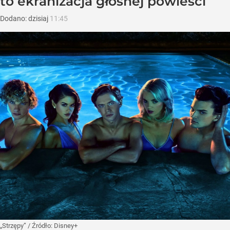
to ekranizacja głośnej powieści
Dodano:
dzisiaj
11:45
„Strzępy”
/ Źródło:
Disney+