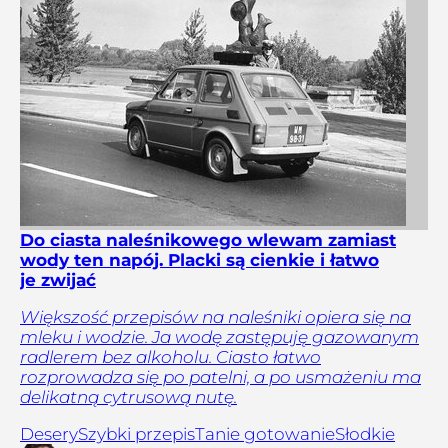
Do ciasta naleśnikowego wlewam zamiast
wody ten napój. Placki są cienkie i łatwo
je zwijać
Większość przepisów na naleśniki opiera się na
mleku i wodzie. Ja wodę zastępuję gazowanym
radlerem bez alkoholu. Ciasto łatwo
rozprowadza się po patelni, a po usmażeniu ma
delikatną cytrusową nutę.
Desery
Szybki przepis
Tanie gotowanie
Słodkie