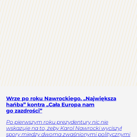
Wrze po roku Nawrockiego. „Największa
hańba” kontra „Cała Europa nam
go zazdrości”
Po pierwszym roku prezydentury nic nie
wskazuje na to, żeby Karol Nawrocki wyciszył
spory między dwoma zwaśnionymi politycznymi