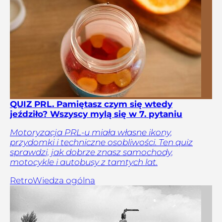
QUIZ PRL. Pamiętasz czym się wtedy
jeździło? Wszyscy mylą się w 7. pytaniu
Motoryzacja PRL-u miała własne ikony,
przydomki i techniczne osobliwości. Ten quiz
sprawdzi, jak dobrze znasz samochody,
motocykle i autobusy z tamtych lat.
Retro
Wiedza ogólna