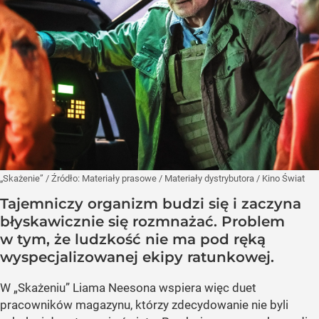
„Skażenie”
/ Źródło:
Materiały prasowe
/
Materiały dystrybutora / Kino Świat
Tajemniczy organizm budzi się i zaczyna
błyskawicznie się rozmnażać. Problem
w tym, że ludzkość nie ma pod ręką
wyspecjalizowanej ekipy ratunkowej.
W „Skażeniu” Liama Neesona wspiera więc duet
pracowników magazynu, którzy zdecydowanie nie byli