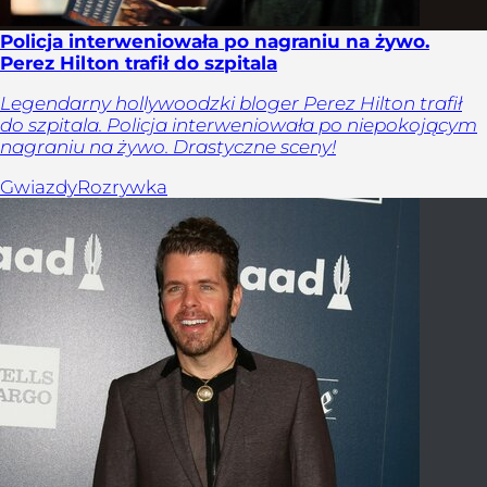
Policja interweniowała po nagraniu na żywo.
Perez Hilton trafił do szpitala
Legendarny hollywoodzki bloger Perez Hilton trafił
do szpitala. Policja interweniowała po niepokojącym
nagraniu na żywo. Drastyczne sceny!
Gwiazdy
Rozrywka