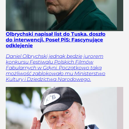
Olbrychski napisał list do Tuska, doszło
do interwencji. Poseł PiS: Fascynujące
odklejenie
Daniel Olbrychski jednak będzie jurorem
konkursu Festiwalu Polskich Filmów
Fabularnych w Gdyni. Początkowo taką
możliwość zablokowało mu Ministerstwo
Kultury i Dziedzictwa Narodowego.