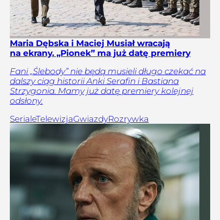
Maria Dębska i Maciej Musiał wracają
na ekrany. „Pionek” ma już datę premiery
Fani „Ślebody” nie będą musieli długo czekać na
dalszy ciąg historii Anki Serafin i Bastiana
Strzygonia. Mamy już datę premiery kolejnej
odsłony.
Seriale
Telewizja
Gwiazdy
Rozrywka