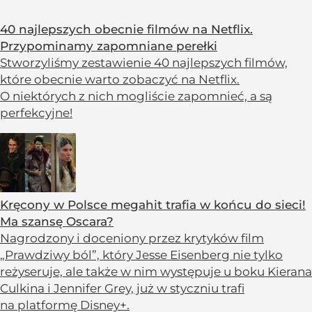
40 najlepszych obecnie filmów na Netflix.
Przypominamy zapomniane perełki
Stworzyliśmy zestawienie 40 najlepszych filmów,
które obecnie warto zobaczyć na Netflix.
O niektórych z nich mogliście zapomnieć, a są
perfekcyjne!
Kręcony w Polsce megahit trafia w końcu do sieci!
Ma szansę Oscara?
Nagrodzony i doceniony przez krytyków film
„Prawdziwy ból”, który Jesse Eisenberg nie tylko
reżyseruje, ale także w nim występuje u boku Kierana
Culkina i Jennifer Grey, już w styczniu trafi
na platformę Disney+.