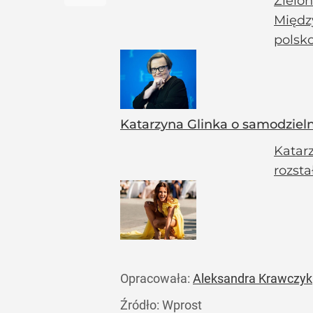
Zielo
Międz
polsko
Katarzyna Glinka o samodzieln
Katar
rozsta
Opracowała:
Aleksandra Krawczyk
Źródło:
Wprost