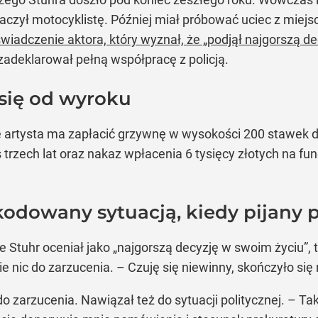
aczył motocyklistę. Później miał próbować uciec z miej
wiadczenie aktora, który wyznał, że „podjął najgorszą d
 zadeklarował pełną współpracę z policją.
 się od wyroku
 że artysta ma zapłacić grzywnę w wysokości 200 stawek
rzech lat oraz nakaz wpłacenia 6 tysięcy złotych na fun
zkodowany sytuacją, kiedy pijany 
Stuhr oceniał jako „najgorszą decyzję w swoim życiu”, t
ie nic do zarzucenia. – Czuję się niewinny, skończyło się n
 do zarzucenia. Nawiązał też do sytuacji politycznej. – 