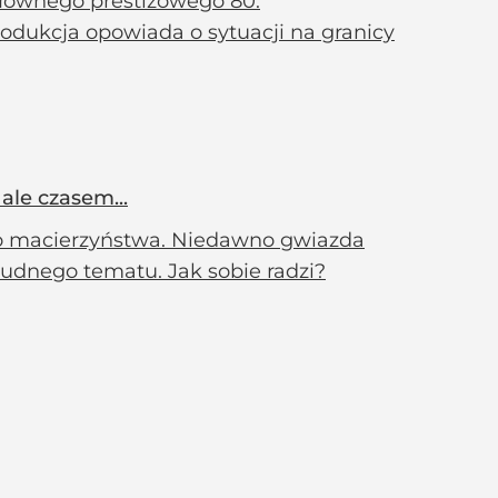
 Głównego prestiżowego 80.
dukcja opowiada o sytuacji na granicy
ale czasem...
go macierzyństwa. Niedawno gwiazda
trudnego tematu. Jak sobie radzi?