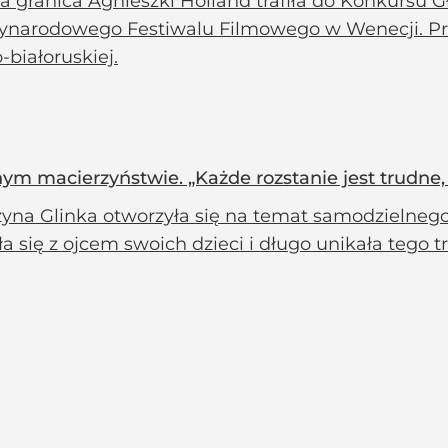
na granica Agnieszki Holland trafiła do Konkursu
ynarodowego Festiwalu Filmowego w Wenecji. Pro
-białoruskiej.
ym macierzyństwie. „Każde rozstanie jest trudne, 
zyna Glinka otworzyła się na temat samodzielne
ła się z ojcem swoich dzieci i długo unikała tego 