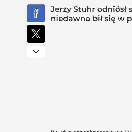
Jerzy Stuhr odniósł
niedawno bił się w pi
Do kolizji spowodowanej przez Je