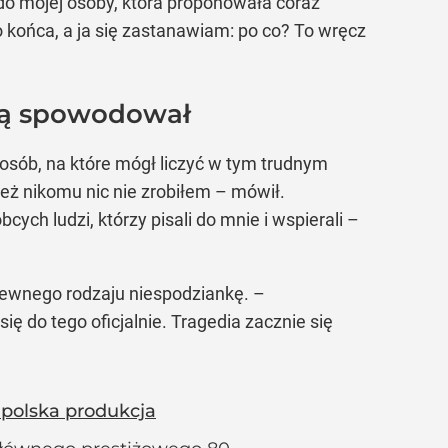
do mojej osoby, która proponowała coraz
do końca, a ja się zastanawiam: po co? To wręcz
órą spowodował
 osób, na które mógł liczyć w tym trudnym
ież nikomu nic nie zrobiłem – mówił.
ych ludzi, którzy pisali do mnie i wspierali –
 pewnego rodzaju niespodziankę. –
 do tego oficjalnie. Tragedia zacznie się
 polska produkcja