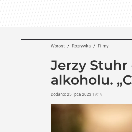
Wprost
/
Rozrywka
/
Filmy
Jerzy Stuh
alkoholu. „
Dodano:
25
lipca
2023
19:19