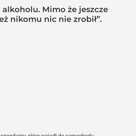
 alkoholu. Mimo że jeszcze
ież nikomu nic nie zrobił”.
 legendarny aktor wsiadł do samochodu