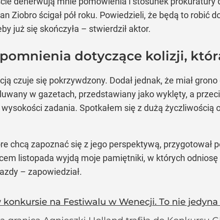
cie denerwują mnie pomówienia i stosunek prokuratury 
an Ziobro ścigał pół roku. Powiedzieli, że będą to robić 
by już się skończyła – stwierdził aktor.
pomnienia dotyczące kolizji, kt
acją czuje się pokrzywdzony. Dodał jednak, że miał grono
pluwany w gazetach, przedstawiany jako wyklęty, a przec
 wysokości zadania. Spotkałem się z dużą życzliwością obc
które chcą zapoznać się z jego perspektywą, przygotował
m listopada wyjdą moje pamiętniki, w których odniosę się
jazdy – zapowiedział.
 konkursie na Festiwalu w Wenecji. To nie jedyna