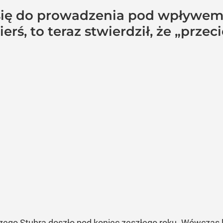
 się do prowadzenia pod wpływem
erś, to teraz stwierdził, że „przec
rzego Stuhra doszło pod koniec zeszłego roku. Wówczas