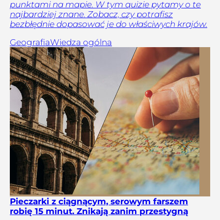
punktami na mapie. W tym quizie pytamy o te
najbardziej znane. Zobacz, czy potrafisz
bezbłędnie dopasować je do właściwych krajów.
Geografia
Wiedza ogólna
Pieczarki z ciągnącym, serowym farszem
robię 15 minut. Znikają zanim przestygną