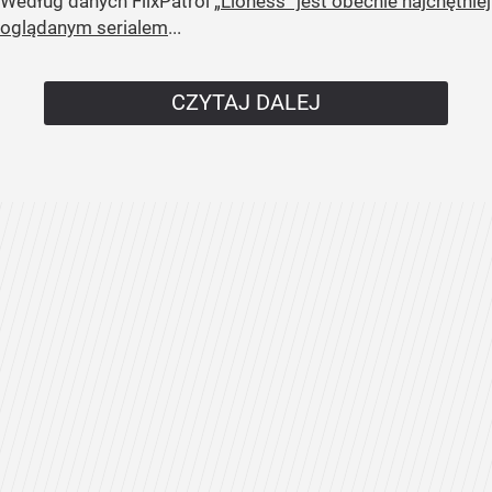
Według danych FlixPatrol
„Lioness” jest obecnie najchętniej
oglądanym serialem
...
CZYTAJ DALEJ