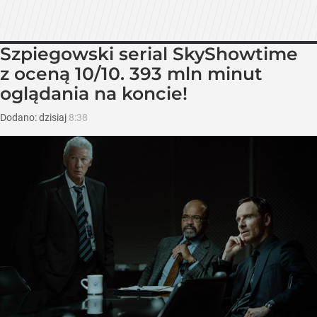
Szpiegowski serial SkyShowtime
z oceną 10/10. 393 mln minut
oglądania na koncie!
Dodano:
dzisiaj
8:38