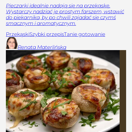
Pieczarki idealnie nadają się na przekąskę.
Wystarczy nadziać je prostym farszem, wstawić
do piekarnika, by po chwili zajadać się czymś
smacznym i aromatycznym.
Przekąski
Szybki przepis
Tanie gotowanie
Renata
Materlińska