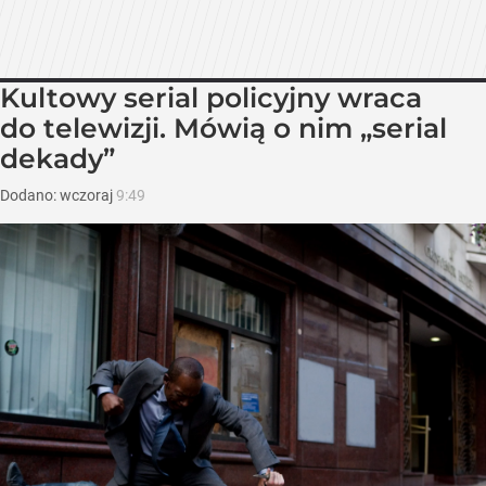
Kultowy serial policyjny wraca
do telewizji. Mówią o nim „serial
dekady”
Dodano:
wczoraj
9:49