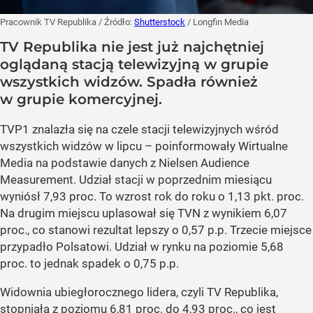
Pracownik TV Republika
/ Źródło:
Shutterstock
/
Longfin Media
TV Republika nie jest już najchętniej
oglądaną stacją telewizyjną w grupie
wszystkich widzów. Spadła również
w grupie komercyjnej.
TVP1 znalazła się na czele stacji telewizyjnych wśród
wszystkich widzów w lipcu – poinformowały Wirtualne
Media na podstawie danych z Nielsen Audience
Measurement. Udział stacji w poprzednim miesiącu
wyniósł 7,93 proc. To wzrost rok do roku o 1,13 pkt. proc.
Na drugim miejscu uplasował się TVN z wynikiem 6,07
proc., co stanowi rezultat lepszy o 0,57 p.p. Trzecie miejsce
przypadło Polsatowi. Udział w rynku na poziomie 5,68
proc. to jednak spadek o 0,75 p.p.
Widownia ubiegłorocznego lidera, czyli TV Republika,
stopniała z poziomu 6,81 proc. do 4,93 proc., co jest