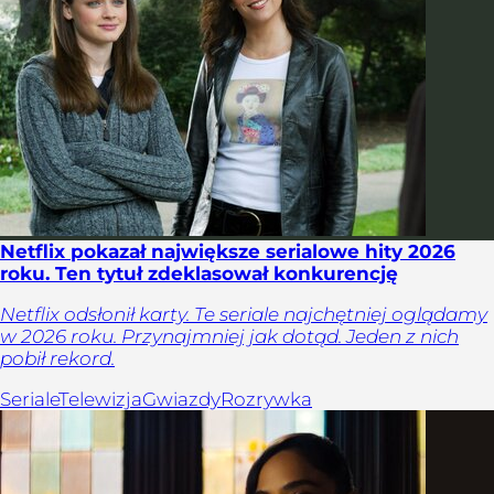
Netflix pokazał największe serialowe hity 2026
roku. Ten tytuł zdeklasował konkurencję
Netflix odsłonił karty. Te seriale najchętniej oglądamy
w 2026 roku. Przynajmniej jak dotąd. Jeden z nich
pobił rekord.
Seriale
Telewizja
Gwiazdy
Rozrywka