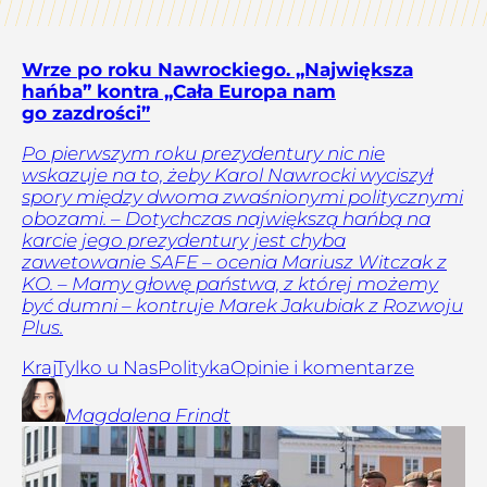
Wrze po roku Nawrockiego. „Największa
hańba” kontra „Cała Europa nam
go zazdrości”
Po pierwszym roku prezydentury nic nie
wskazuje na to, żeby Karol Nawrocki wyciszył
spory między dwoma zwaśnionymi politycznymi
obozami. – Dotychczas największą hańbą na
karcie jego prezydentury jest chyba
zawetowanie SAFE – ocenia Mariusz Witczak z
KO. – Mamy głowę państwa, z której możemy
być dumni – kontruje Marek Jakubiak z Rozwoju
Plus.
Kraj
Tylko u Nas
Polityka
Opinie i komentarze
Magdalena
Frindt