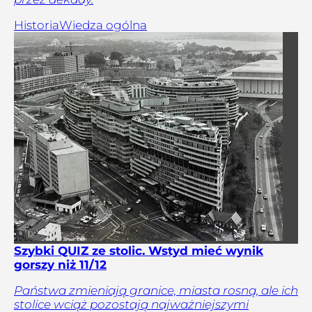
Historia
Wiedza ogólna
Szybki QUIZ ze stolic. Wstyd mieć wynik
gorszy niż 11/12
Państwa zmieniają granice, miasta rosną, ale ich
stolice wciąż pozostają najważniejszymi