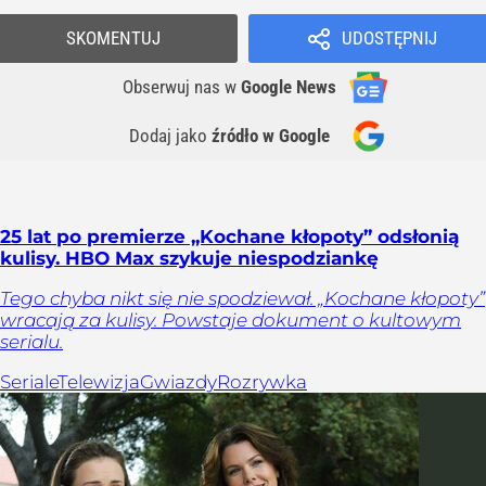
SKOMENTUJ
UDOSTĘPNIJ
Obserwuj nas
w
Google News
Dodaj jako
źródło w Google
25 lat po premierze „Kochane kłopoty” odsłonią
kulisy. HBO Max szykuje niespodziankę
Tego chyba nikt się nie spodziewał. „Kochane kłopoty”
wracają za kulisy. Powstaje dokument o kultowym
serialu.
Seriale
Telewizja
Gwiazdy
Rozrywka