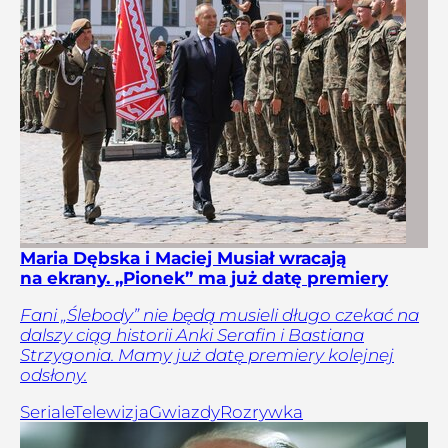
Maria Dębska i Maciej Musiał wracają
na ekrany. „Pionek” ma już datę premiery
Fani „Ślebody” nie będą musieli długo czekać na
dalszy ciąg historii Anki Serafin i Bastiana
Strzygonia. Mamy już datę premiery kolejnej
odsłony.
Seriale
Telewizja
Gwiazdy
Rozrywka