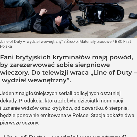
„Line of Duty – wydział wewnętrzny”
/ Źródło:
Materiały prasowe
/
BBC First
Polska
Fani brytyjskich kryminałów mają powód,
by zarezerwować sobie sierpniowe
wieczory. Do telewizji wraca „Line of Duty –
wydział wewnętrzny”.
Jeden z najgłośniejszych seriali policyjnych ostatniej
dekady. Produkcja, która zdobyła dziesiątki nominacji
i uznanie widzów oraz krytyków, od czwartku, 6 sierpnia,
będzie ponownie emitowana w Polsce. Stacja pokaże dwa
pierwsze sezony.