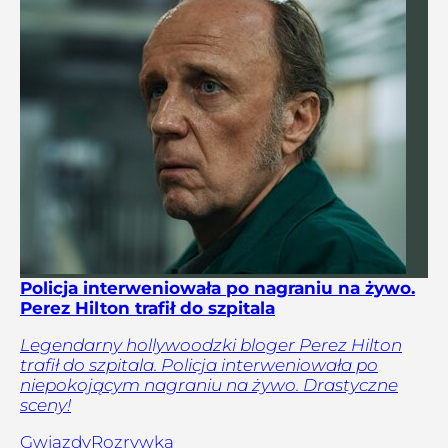
Policja interweniowała po nagraniu na żywo.
Perez Hilton trafił do szpitala
Legendarny hollywoodzki bloger Perez Hilton
trafił do szpitala. Policja interweniowała po
niepokojącym nagraniu na żywo. Drastyczne
sceny!
Gwiazdy
Rozrywka