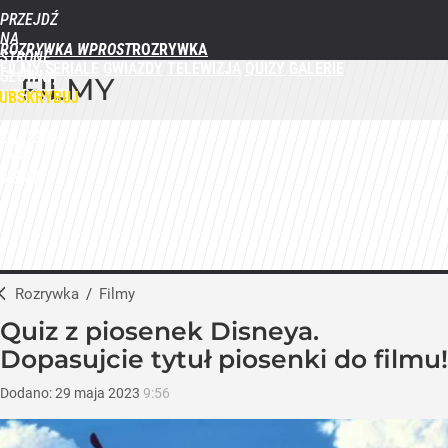
PRZEJDŹ
NA
ROZRYWKA WPROST
STRONĘ
FILMY
SERIALE
GWIAZDY
TELEWIZJA
QUIZY
GALERIE
GŁÓWNĄ
FILMY
WPROST.PL
UBSKRYBUJ
ZALOGUJ
MENU
Rozrywka
/
Filmy
Quiz z piosenek Disneya.
Dopasujcie tytuł piosenki do filmu!
Dodano:
29
maja
2023
9:56