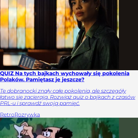
QUIZ Na tych bajkach wychowały się pokolenia
Polaków. Pamiętasz je jeszcze?
Te dobranocki znały całe pokolenia, ale szczegóły
łatwo się zacierają. Rozwiąż quiz o bajkach z czasów
PRL-u i sprawdź swoją pamięć.
Retro
Rozrywka