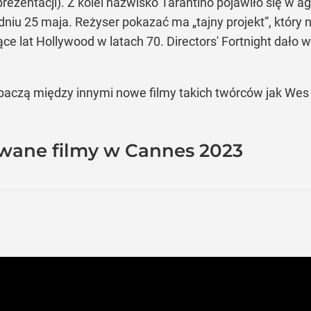
prezentacji). Z kolei nazwisko Tarantino pojawiło się w a
niu 25 maja. Reżyser pokazać ma „tajny projekt”, który n
czące lat Hollywood w latach 70. Directors' Fortnight dał
obaczą między innymi nowe filmy takich twórców jak We
iwane filmy w Cannes 2023