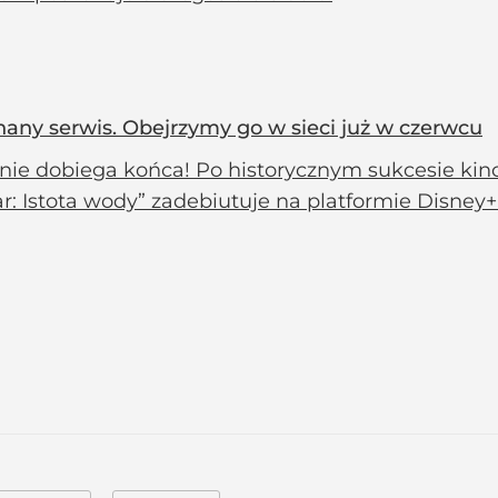
 znany serwis. Obejrzymy go w sieci już w czerwcu
nie dobiega końca! Po historycznym sukcesie k
r: Istota wody” zadebiutuje na platformie Disney+