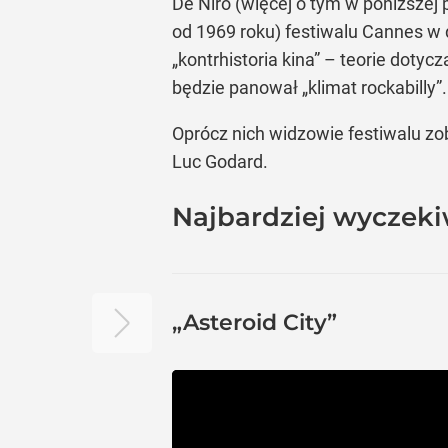
De Niro (więcej o tym w poniższej 
od 1969 roku) festiwalu Cannes w d
„kontrhistoria kina” – teorie doty
będzie panował „klimat rockabilly”.
Oprócz nich widzowie festiwalu z
Luc Godard.
Najbardziej wyczek
„Asteroid City”