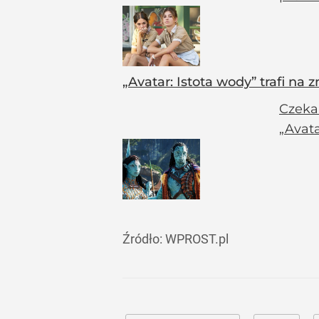
„Avatar: Istota wody” trafi na
Czeka
„Avata
Źródło:
WPROST.pl