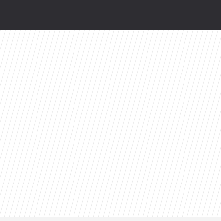
odsłonią kulisy. HBO Max szykuje niespodziankę
ty 2026 roku. Ten tytuł zdeklasował konkurencję
. Te filmy zostają w głowie na długo