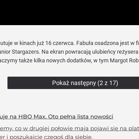
tuje w kinach już 16 czerwca. Fabuła osadzona jest w
nior Stargazers. Na ekran powracają ulubieńcy reżysera
baczymy także kilka nowych dodatków, w tym Margot Ro
Pokaż następny (2 z 17)
uje na HBO Max. Oto pełna lista nowości
emy, co w drugiej połowie maja pojawi się na pla
r i poszukajcie czegoś dla siebie.