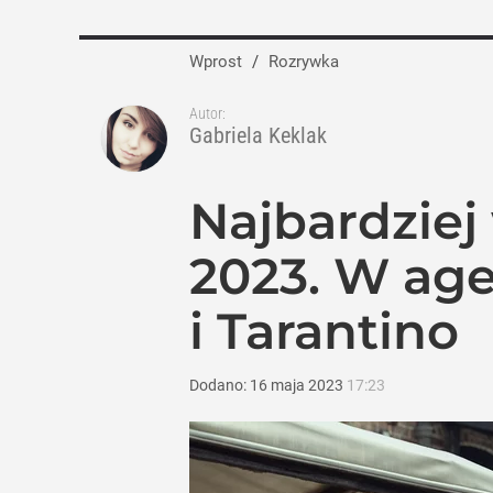
Tajemnica paragonów grozy. Tak resta
Wprost
/
Rozrywka
4
Autor:
Gabriela Keklak
Policja interweniowała po nagraniu na ży
Najbardziej
dodaj
2023. W age
Rojek zaskakuje po 19 latach OFF Festi
i Tarantino
dodaj
Dodano:
16
maja
2023
17:23