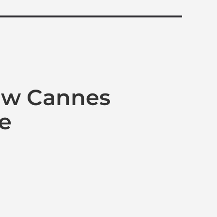
y w Cannes
e