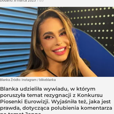
Dodano:
8
marca
2023
7:05
Blanka
Źródło:
Instagram
/
blikeblanka
Blanka udzieliła wywiadu, w którym
poruszyła temat rezygnacji z Konkursu
Piosenki Eurowizji. Wyjaśniła też, jaka jest
prawda, dotycząca polubienia komentarza