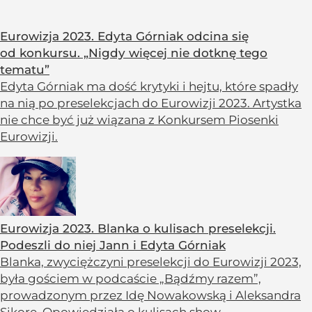
Eurowizja 2023. Edyta Górniak odcina się
od konkursu. „Nigdy więcej nie dotknę tego
tematu”
Edyta Górniak ma dość krytyki i hejtu, które spadły
na nią po preselekcjach do Eurowizji 2023. Artystka
nie chce być już wiązana z Konkursem Piosenki
Eurowizji.
Eurowizja 2023. Blanka o kulisach preselekcji.
Podeszli do niej Jann i Edyta Górniak
Blanka, zwyciężczyni preselekcji do Eurowizji 2023,
była gościem w podcaście „Bądźmy razem”,
prowadzonym przez Idę Nowakowską i Aleksandra