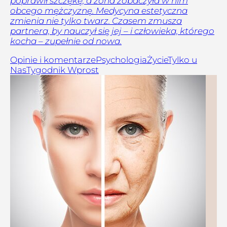
poprawił szczękę, a żona zobaczyła w nim
obcego mężczyznę. Medycyna estetyczna
zmienia nie tylko twarz. Czasem zmusza
partnera, by nauczył się jej – i człowieka, którego
kocha – zupełnie od nowa.
Opinie i komentarze
Psychologia
Życie
Tylko u
Nas
Tygodnik Wprost