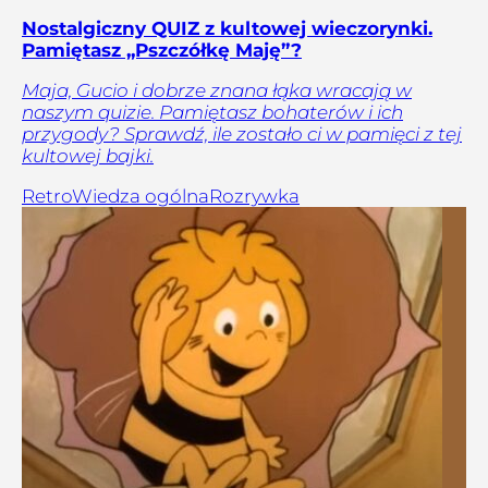
Nostalgiczny QUIZ z kultowej wieczorynki.
Pamiętasz „Pszczółkę Maję”?
Maja, Gucio i dobrze znana łąka wracają w
naszym quizie. Pamiętasz bohaterów i ich
przygody? Sprawdź, ile zostało ci w pamięci z tej
kultowej bajki.
Retro
Wiedza ogólna
Rozrywka