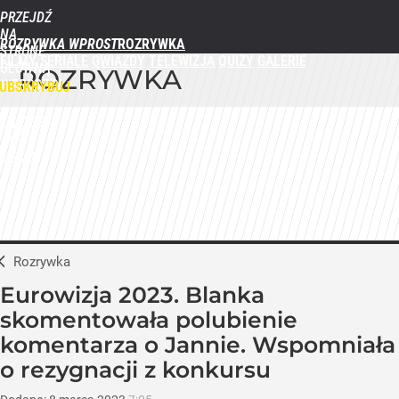
PRZEJDŹ
NA
ROZRYWKA WPROST
STRONĘ
FILMY
SERIALE
GWIAZDY
TELEWIZJA
QUIZY
GALERIE
GŁÓWNĄ
ROZRYWKA
WPROST.PL
UBSKRYBUJ
ZALOGUJ
MENU
Rozrywka
Eurowizja 2023. Blanka
skomentowała polubienie
komentarza o Jannie. Wspomniała
o rezygnacji z konkursu