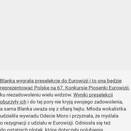
Blanka wygrała preselekcje do Eurowizji i to ona będzie
reprezentować Polskę na 67. Konkursie Piosenki Eurowizji
,
ku niezadowoleniu wielu widzów.
Wyniki preselekcji
oburzyły ich
i do tej pory nie kryją swojego zadowolenia,
a sama Blanka uważa się z ofiarę hejtu. Młoda wokalistka
udzieliła wywiadu Odecie Moro i przyznała, że myślała
o rezygnacji z udziału w Eurowizji. Odniosła się też
do ostatnich plotek, które dotyczyły
polubienia