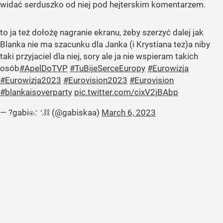
widać serduszko od niej pod hejterskim komentarzem.
to ja też dołożę nagranie ekranu, żeby szerzyć dalej jak
Blanka nie ma szacunku dla Janka (i Krystiana tez)a niby
taki przyjaciel dla niej, sory ale ja nie wspieram takich
osób
#ApelDoTVP
#TuBijeSerceEuropy
#Eurowizja
#Eurowizja2023
#Eurovision2023
#Eurovision
#blankaisoverparty
pic.twitter.com/cixV2jBAbp
— ?gabi⍟◟̽◞̽⛓️ (@gabiskaa)
March 6, 2023