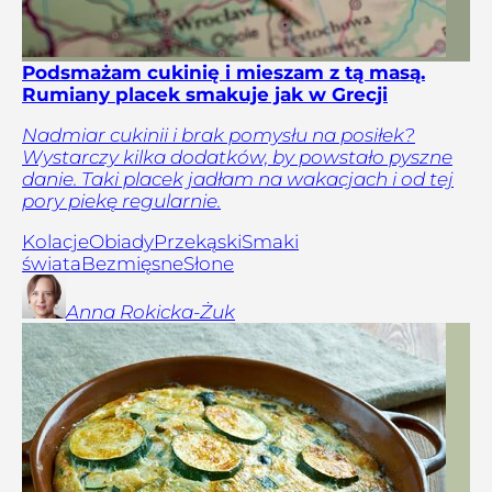
Podsmażam cukinię i mieszam z tą masą.
Rumiany placek smakuje jak w Grecji
Nadmiar cukinii i brak pomysłu na posiłek?
Wystarczy kilka dodatków, by powstało pyszne
danie. Taki placek jadłam na wakacjach i od tej
pory piekę regularnie.
Kolacje
Obiady
Przekąski
Smaki
świata
Bezmięsne
Słone
Anna
Rokicka-Żuk