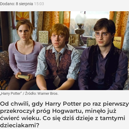
Dodano:
8
sierpnia
15:03
„Harry Potter”
/ Źródło:
Warner Bros.
Od chwili, gdy Harry Potter po raz pierwszy
przekroczył próg Hogwartu, minęło już
ćwierć wieku. Co się dziś dzieje z tamtymi
dzieciakami?