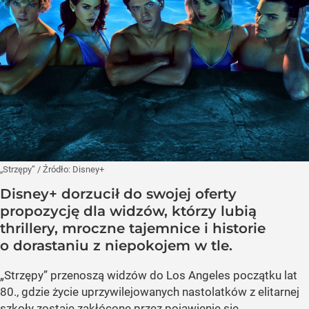
„Strzępy”
/ Źródło:
Disney+
Disney+ dorzucił do swojej oferty
propozycję dla widzów, którzy lubią
thrillery, mroczne tajemnice i historie
o dorastaniu z niepokojem w tle.
„Strzępy” przenoszą widzów do Los Angeles początku lat
80., gdzie życie uprzywilejowanych nastolatków z elitarnej
szkoły zostaje zakłócone przez pojawienie się