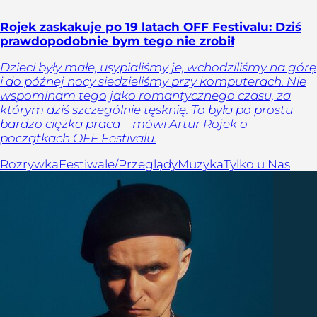
Rojek zaskakuje po 19 latach OFF Festivalu: Dziś
prawdopodobnie bym tego nie zrobił
Dzieci były małe, usypialiśmy je, wchodziliśmy na górę
i do późnej nocy siedzieliśmy przy komputerach. Nie
wspominam tego jako romantycznego czasu, za
którym dziś szczególnie tęsknię. To była po prostu
bardzo ciężka praca – mówi Artur Rojek o
początkach OFF Festivalu.
Rozrywka
Festiwale/Przeglądy
Muzyka
Tylko u Nas