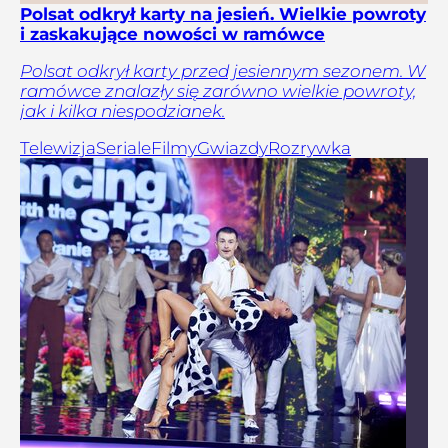
Polsat odkrył karty na jesień. Wielkie powroty
i zaskakujące nowości w ramówce
Polsat odkrył karty przed jesiennym sezonem. W
ramówce znalazły się zarówno wielkie powroty,
jak i kilka niespodzianek.
Telewizja
Seriale
Filmy
Gwiazdy
Rozrywka