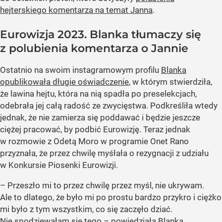
hejterskiego komentarza na temat Janna
.
Eurowizja 2023. Blanka tłumaczy się
z polubienia komentarza o Jannie
Ostatnio na swoim instagramowym profilu
Blanka
opublikowała długie oświadczenie
, w którym stwierdziła,
że lawina hejtu, która na nią spadła po preselekcjach,
odebrała jej całą radość ze zwycięstwa. Podkreśliła wtedy
jednak, że nie zamierza się poddawać i będzie jeszcze
ciężej pracować, by podbić Eurowizję. Teraz jednak
w rozmowie z Odetą Moro w programie Onet Rano
przyznała, że przez chwilę myśłała o rezygnacji z udziału
w Konkursie Piosenki Eurowizji.
– Przeszło mi to przez chwilę przez myśl, nie ukrywam.
Ale to dlatego, że było mi po prostu bardzo przykro i ciężko
mi było z tym wszystkim, co się zaczęło dziać.
Nie spodziewałam się tego – powiedziała Blanka.