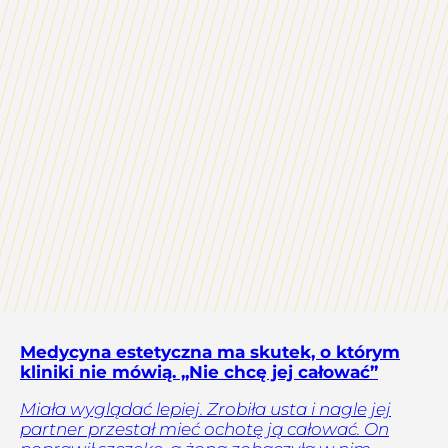
Medycyna estetyczna ma skutek, o którym
kliniki nie mówią. „Nie chcę jej całować”
Miała wyglądać lepiej. Zrobiła usta i nagle jej
partner przestał mieć ochotę ją całować. On