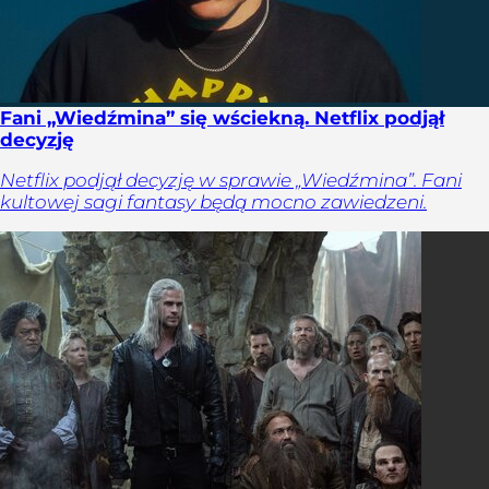
Fani „Wiedźmina” się wściekną. Netflix podjął
decyzję
Netflix podjął decyzję w sprawie „Wiedźmina”. Fani
kultowej sagi fantasy będą mocno zawiedzeni.