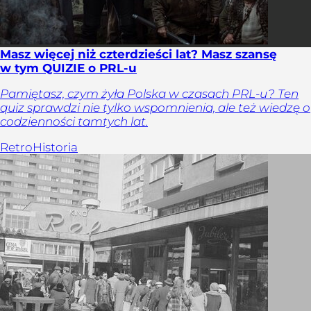
Masz więcej niż czterdzieści lat? Masz szansę
w tym QUIZIE o PRL-u
Pamiętasz, czym żyła Polska w czasach PRL-u? Ten
quiz sprawdzi nie tylko wspomnienia, ale też wiedzę o
codzienności tamtych lat.
Retro
Historia