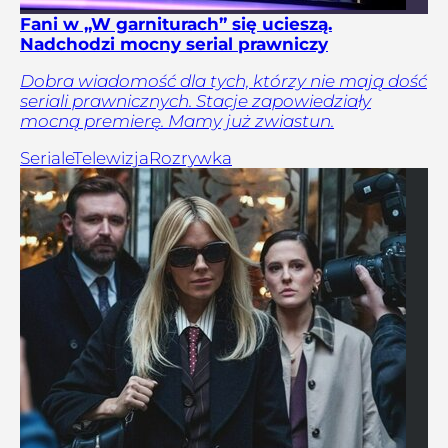
Fani w „W garniturach” się ucieszą.
Nadchodzi mocny serial prawniczy
Dobra wiadomość dla tych, którzy nie mają dość
seriali prawnicznych. Stacje zapowiedziały
mocną premierę. Mamy już zwiastun.
Seriale
Telewizja
Rozrywka