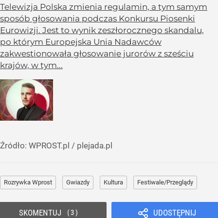
Telewizja Polska zmienia regulamin, a tym samym
sposób głosowania podczas Konkursu Piosenki
Eurowizji. Jest to wynik zeszłorocznego skandalu,
po którym Europejska Unia Nadawców
zakwestionowała głosowanie jurorów z sześciu
krajów, w tym...
Źródło:
WPROST.pl
/
plejada.pl
Rozrywka Wprost
Gwiazdy
Kultura
Festiwale/Przeglądy
SKOMENTUJ
UDOSTĘPNIJ
3