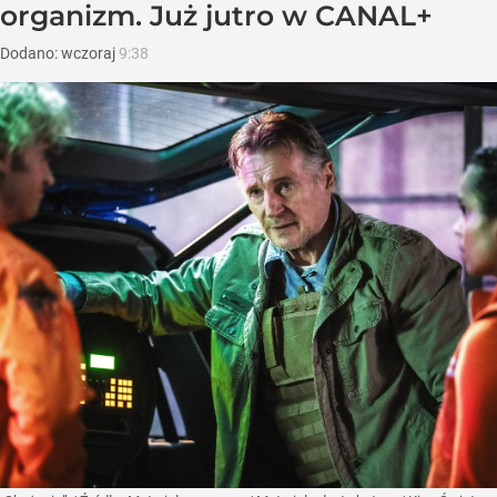
organizm. Już jutro w CANAL+
Dodano:
wczoraj
9:38