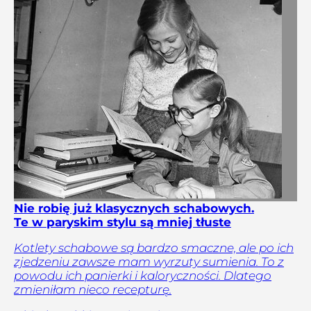
Nie robię już klasycznych schabowych.
Te w paryskim stylu są mniej tłuste
Kotlety schabowe są bardzo smaczne, ale po ich
zjedzeniu zawsze mam wyrzuty sumienia. To z
powodu ich panierki i kaloryczności. Dlatego
zmieniłam nieco recepturę.