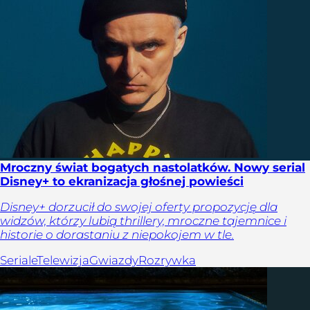
Mroczny świat bogatych nastolatków. Nowy serial
Disney+ to ekranizacja głośnej powieści
Disney+ dorzucił do swojej oferty propozycję dla
widzów, którzy lubią thrillery, mroczne tajemnice i
historie o dorastaniu z niepokojem w tle.
Seriale
Telewizja
Gwiazdy
Rozrywka