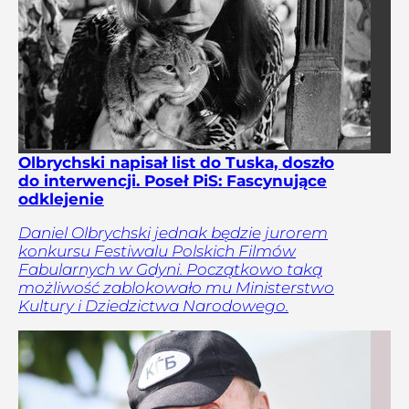
Olbrychski napisał list do Tuska, doszło
do interwencji. Poseł PiS: Fascynujące
odklejenie
Daniel Olbrychski jednak będzie jurorem
konkursu Festiwalu Polskich Filmów
Fabularnych w Gdyni. Początkowo taką
możliwość zablokowało mu Ministerstwo
Kultury i Dziedzictwa Narodowego.