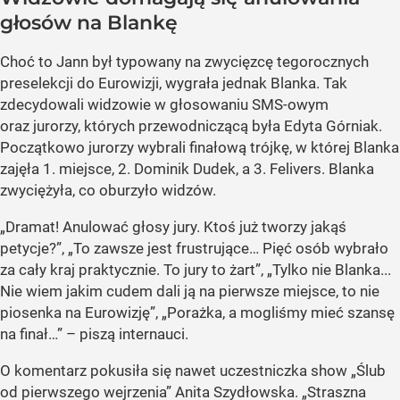
głosów na Blankę
Choć to Jann był typowany na zwycięzcę tegorocznych
preselekcji do Eurowizji, wygrała jednak Blanka. Tak
zdecydowali widzowie w głosowaniu SMS-owym
oraz jurorzy, których przewodniczącą była Edyta Górniak.
Początkowo jurorzy wybrali finałową trójkę, w której Blanka
zajęła 1. miejsce, 2. Dominik Dudek, a 3. Felivers. Blanka
zwyciężyła, co oburzyło widzów.
„Dramat! Anulować głosy jury. Ktoś już tworzy jakąś
petycje?”, „To zawsze jest frustrujące… Pięć osób wybrało
za cały kraj praktycznie. To jury to żart”, „Tylko nie Blanka...
Nie wiem jakim cudem dali ją na pierwsze miejsce, to nie
piosenka na Eurowizję”, „Porażka, a mogliśmy mieć szansę
na finał…” – piszą internauci.
O komentarz pokusiła się nawet uczestniczka show „Ślub
od pierwszego wejrzenia” Anita Szydłowska. „Straszna