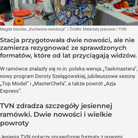
Magda Gessler, „Kuchenne rewolucje”
/ Źródło:
Materiały prasowe
/
TVN
Stacja przygotowała dwie nowości, ale nie
zamierza rezygnować ze sprawdzonych
formatów, które od lat przyciągają widzów.
W ramówce znalazły się m.in. polska wersja „Taskmastera”,
nowy program Doroty Szelągowskiej, jubileuszowe sezony
„Top Model” i „MasterChefa”, a także powrót „Azja
Express”.
TVN zdradza szczegóły jesiennej
ramówki. Dwie nowości i wielkie
powroty
Jesienią TVN połączy sprawdzone formaty z nowymi