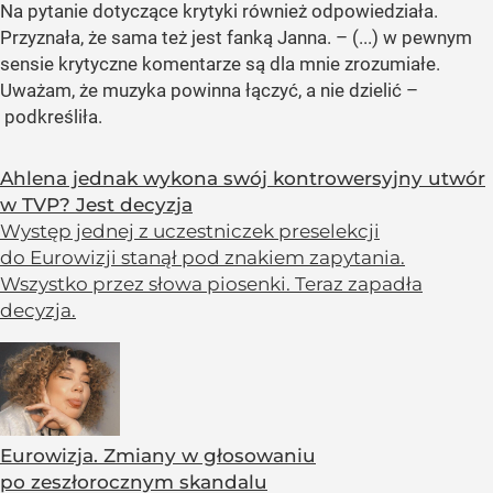
Na pytanie dotyczące krytyki również odpowiedziała.
Przyznała, że sama też jest fanką Janna. – (...) w pewnym
sensie krytyczne komentarze są dla mnie zrozumiałe.
Uważam, że muzyka powinna łączyć, a nie dzielić –
podkreśliła.
Ahlena jednak wykona swój kontrowersyjny utwór
w TVP? Jest decyzja
Występ jednej z uczestniczek preselekcji
do Eurowizji stanął pod znakiem zapytania.
Wszystko przez słowa piosenki. Teraz zapadła
decyzja.
Eurowizja. Zmiany w głosowaniu
po zeszłorocznym skandalu