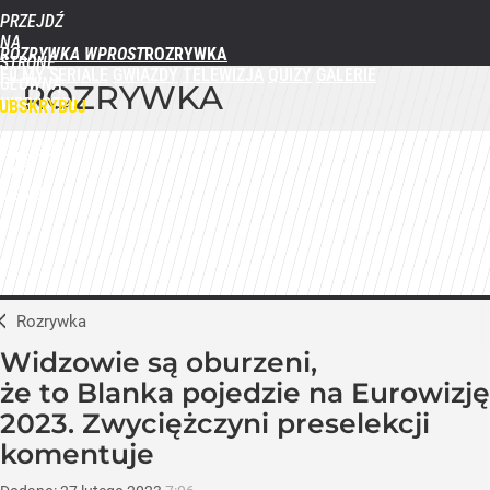
PRZEJDŹ
NA
ROZRYWKA WPROST
STRONĘ
FILMY
SERIALE
GWIAZDY
TELEWIZJA
QUIZY
GALERIE
GŁÓWNĄ
ROZRYWKA
WPROST.PL
UBSKRYBUJ
ZALOGUJ
MENU
Rozrywka
Widzowie są oburzeni,
że to Blanka pojedzie na Eurowizję
2023. Zwyciężczyni preselekcji
komentuje