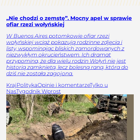
„Nie chodzi o zemstę”. Mocny apel w sprawie
ofiar rzezi wołyńskiej
W Buenos Aires potomkowie ofiar rzezi
wołyńskiej wciąż pokazują rodzinne zdjęcia i
listy, wspominając bliskich zamordowanych z
niezwykłym okrucieństwem. Ich dramat
przypomina, że dla wielu rodzin Wołyń nie jest
historią zamkniętą, lecz bolesną raną, która do
dziś nie została zagojona.
Kraj
Polityka
Opinie i komentarze
Tylko u
Nas
Tygodnik Wprost