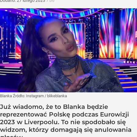
Dodano:
27
lutego
2023
7:06
Blanka
Źródło:
Instagram
/
blikeblanka
Już wiadomo, że to Blanka będzie
reprezentować Polskę podczas Eurowizji
2023 w Liverpoolu. To nie spodobało się
widzom, którzy domagają się anulowania