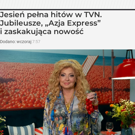
Jesień pełna hitów w TVN.
Jubileusze, „Azja Express”
i zaskakująca nowość
Dodano:
wczoraj
7:57