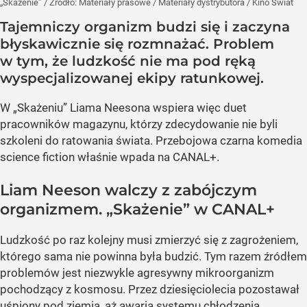
„Skażenie”
/ Źródło:
Materiały prasowe
/
Materiały dystrybutora / Kino Świat
Tajemniczy organizm budzi się i zaczyna
błyskawicznie się rozmnażać. Problem
w tym, że ludzkość nie ma pod ręką
wyspecjalizowanej ekipy ratunkowej.
W „Skażeniu” Liama Neesona wspiera więc duet
pracowników magazynu, którzy zdecydowanie nie byli
szkoleni do ratowania świata. Przebojowa czarna komedia
science fiction właśnie wpada na CANAL+.
Liam Neeson walczy z zabójczym
organizmem. „Skażenie” w CANAL+
Ludzkość po raz kolejny musi zmierzyć się z zagrożeniem,
którego sama nie powinna była budzić. Tym razem źródłem
problemów jest niezwykle agresywny mikroorganizm
pochodzący z kosmosu. Przez dziesięciolecia pozostawał
uśpiony pod ziemią, aż awaria systemu chłodzenia