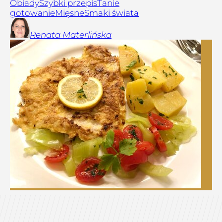
Obiady
Szybki przepis
Tanie
gotowanie
Mięsne
Smaki świata
Renata
Materlińska