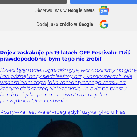
Obserwuj nas
w
Google News
Dodaj jako
źródło w Google
Rojek zaskakuje po 19 latach OFF Festivalu: Dziś
prawdopodobnie bym tego nie zrobił
Dzieci były małe, usypialiśmy je, wchodziliśmy na górę
i do późnej nocy siedzieliśmy przy komputerach. Nie
wspominam tego jako romantycznego czasu, za
którym dziś szczególnie tęsknię. To była po prostu
bardzo ciężka praca – mówi Artur Rojek o
początkach OFF Festivalu.
Rozrywka
Festiwale/Przeglądy
Muzyka
Tylko u Nas