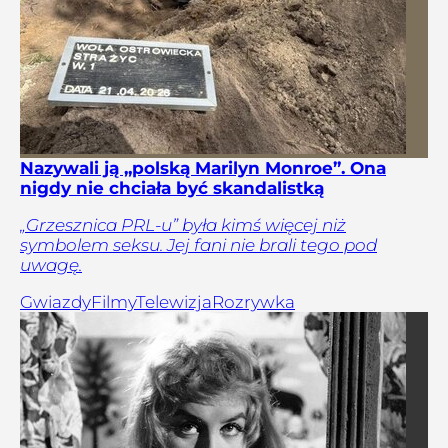
Nazywali ją „polską Marilyn Monroe”. Ona
nigdy nie chciała być skandalistką
„Grzesznica PRL-u” była kimś więcej niż
symbolem seksu. Jej fani nie brali tego pod
uwagę.
Gwiazdy
Filmy
Telewizja
Rozrywka