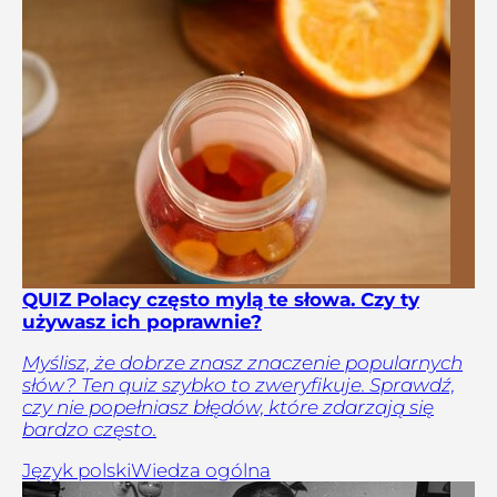
QUIZ Polacy często mylą te słowa. Czy ty
używasz ich poprawnie?
Myślisz, że dobrze znasz znaczenie popularnych
słów? Ten quiz szybko to zweryfikuje. Sprawdź,
czy nie popełniasz błędów, które zdarzają się
bardzo często.
Język polski
Wiedza ogólna